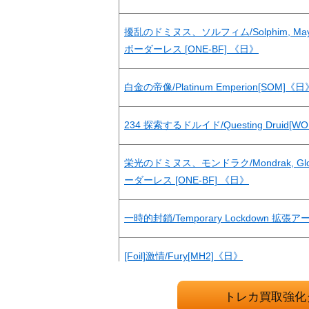
擾乱のドミヌス、ソルフィム/Solphim, Mayhe
ボーダーレス [ONE-BF] 《日》
白金の帝像/Platinum Emperion[SOM]《日
234 探索するドルイド/Questing Druid[W
栄光のドミヌス、モンドラク/Mondrak, Glory
ーダーレス [ONE-BF] 《日》
一時的封鎖/Temporary Lockdown 拡張ア
[Foil]激情/Fury[MH2]《日》
耐え抜くもの、母聖樹 / Boseiju, Who En
トレカ買取強化
ボーダレス [NEO-BF] 《日》