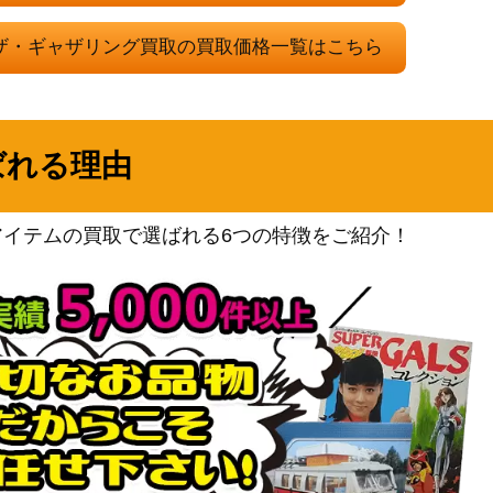
Wizards
：ザ・ギャザリング買取の買取価格一覧はこちら
》
（指輪物語：中つ国の伝
6,500
承）
Wizards
《日》
1,200
（団結のドミナリア）
ばれる理由
ウィザーズ・オブ・ザ・コ
レス [INR-BF]
ースト
2,000
（イニストラード・リマス
アイテムの買取で選ばれる6つの特徴をご紹介！
ター）
ウィザーズ・オブ・ザ・コ
ldron[WOE]《日》
ースト
5,000
（エルドレインの森）
200
（オンスロート）
200
（ミラディンの傷跡）