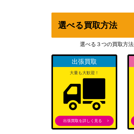
静寂の命令/Decree of Silence【SCG】《
アガディームの覚醒/Agadeem’s Awakeni
選べる買取方法
彩色の宇宙儀/Chromatic Orrery【M21】
選べる３つの買取方法
月の帳の執政/Moonveil Regent[MID]《日
出張買取
大量も大歓迎！
汚れた契約/Tainted Pact[ODY] 《日》
[Foil] 永久の水蓮/Timeless Lotus [DMU]
ゴブリンの溶接工/Goblin Welder【ULG
出張買取を詳しく見る
蒸気孔/Steam Vents【RTR】《日》