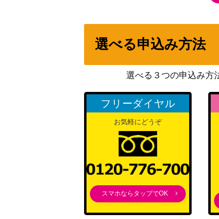
M-BF]《日》
双つ身の炎/Twinflame[JOU]《日》
選べる申込み方法
永遠衆、ネヘブ/Neheb, the Eternal【H
選べる３つの申込み方
復活の声/Voice of Resurgence【DGM】
フリーダイヤル
黙示録、シェオルドレッド/Sheoldred, the A
ケース [DMU-BF]《日》
お気軽にどうぞ
[Foil] 荒廃のドラゴン、スキジリクス/Skithiryx,
on 147 ハロー・フォイル [MUL] 《日》
ファイレクシアの抹消者/Phyrexian Oblitera
スマホならタップでOK
ファイレクシアの十字軍/Phyrexian Crus