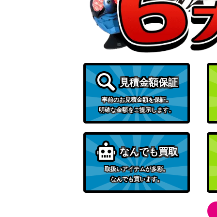
フェイに呪われた王、コルヴォルド/Korvold, Fa
【ELD】
［Foil］連門の小道/Hengegate Pathwa
F】
大修道士、エリシュ・ノーン/Elesh Norn, Gr
PH】《日》
見積金額保証
[Foil] ニヴ＝ミゼット再誕/Niv-Mizzet Re
事前のお見積金額を保証。
ォイル [MUL] 《日》
明確な金額をご提示します。
[Foil] 飢餓の声、ヴォリンクレックス/Vorinclex
er 159 ハロー・フォイル [MUL] 《日》
なんでも買取
スリヴァーの首領/Sliver Overlord【SC
取扱いアイテムが多彩。
剃刀境の茂み/Razorverge Thicket[SOM]
なんでも買います。
[Foil]コーリ鋼の短刀/Cori-Steel Cutter