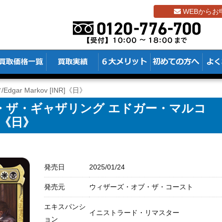
WEBからお
gar Markov [INR]《日》
・ザ・ギャザリング エドガー・マルコ
R]《日》
発売日
2025/01/24
発売元
ウィザーズ・オブ・ザ・コースト
エキスパンシ
イニストラード・リマスター
ョン