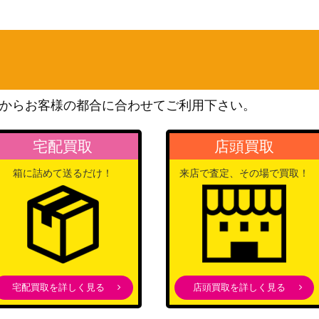
日》
300
（スカージ）
ng【ZNR】
1,400
（ゼンディカーの夜明け）
300
（基本セット2021）
からお客様の都合に合わせてご利用下さい。
》
（イニストラード：真夜中
400
宅配買取
店頭買取
の狩り）
箱に詰めて送るだけ！
来店で査定、その場で買取！
400
（オデッセイ）
Wizards
《日》
800
（団結のドミナリア）
】《日》
600
（ウルザズ・レガシー）
宅配買取を詳しく見る
店頭買取を詳しく見る
1,300
（ラヴニカへの回帰）