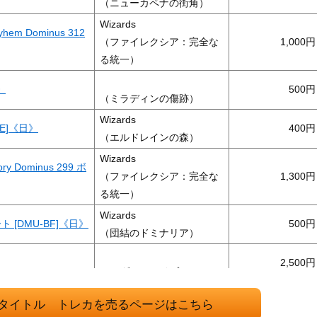
（ニューカペナの街角）
Wizards
m Dominus 312
（ファイレクシア：完全な
1,000
る統一）
》
500
（ミラディンの傷跡）
Wizards
OE]《日》
400
（エルドレインの森）
Wizards
 Dominus 299 ボ
（ファイレクシア：完全な
1,300
る統一）
Wizards
ート [DMU-BF]《日》
500
（団結のドミナリア）
2,500
（モダンホライゾン2）
dures ショーケース
Wizards
2,500
タイトル トレカを売るページはこちら