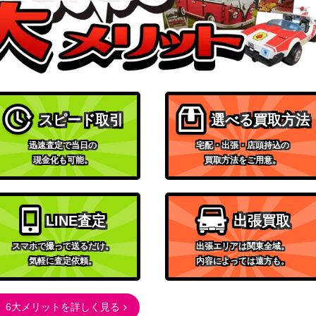
e-Cursed King
1,200
（エルドレインの王権）
y ボーダレス 【KHM-B
800
（カルドハイム）
and Cenobite【N
（新たなるファイレクシ
800
ア）
スピード取引
選べる買取方法
born 183 ハロー・フ
Wizards
2,000
迅速査定で当日の
宅配・出張・店頭持込の
（機械兵団の進軍）
現金化も可能。
買取方法をご用意。
, Voice of Hung
Wizards
1,600
（機械兵団の進軍）
LINE査定
出張買取
G】《日》
1,000
（スカージ）
スマホで撮って送るだけ。
出張エリアは関東全域。
《日》
400
気軽に査定依頼。
内容によっては遠方も。
（ミラディンの傷跡）
ウィザーズ・オブ・ザ・コ
 ボーダーレス・Foil[TD
6大メリットを詳しく見る
ースト
2,000