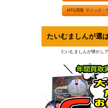
MTG買取 マジック
246 一つの指輪/The One Ring [LTR] 《日
[Foil] 力線の束縛/Leyline Binding [DMU]
たいむましんが選
裂け目の突破/Through the Breach ボーダー
《英》
たいむましんが懐かし
242 アガサの魂の大釜/Agatha’s Soul Cau
賛美されし天使/Exalted Angel[ONS]《日》
類似の金床/Semblance Anvil[SOM]《日》