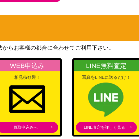
（タルキール：龍嵐録）
100
（ニクスへの旅）
OU】《日》
400
（破滅の刻）
法からお客様の都合に合わせてご利用下さい。
《日》
250
（ドラゴンの迷路）
WEB申込み
LINE無料査定
pocalypse ショー
Wizards
4,500
（団結のドミナリア）
相見積歓迎！
写真をLINEに送るだけ！
 the Blight Drag
Wizards
2,000
（機械兵団の進軍）
Wizards
tor [ONE] 《日》
（ファイレクシア：完全な
1,200
る統一）
買取申込みへ
LINE査定を詳しく見る
ader【MBS】《日》
1,200
（ミラディン包囲戦）