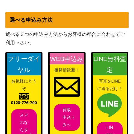
ブシロード
“今度は私が”氷川
16,000
（バンドリ！ ガールズバンド
選べる申込み方法
紗夜（SSP）BD
パーティ! Vol.2）
仮初めの家族 ロイ
選べる３つの申込み方法からお客様の都合に合わせてご
ド＆アーニャ＆ヨ
ブシロード
利用下さい。
6,000
ル（SPY/S106-T1
（SPY×FAMILY）
9SP）
フリーダイ
WEB申込み
LINE無料査
“積み重ねた朝” 千
ブシロード
14,000
ヤル
定
相見積歓迎！
夜 (GU/W88-021S
（ご注文はうさぎですか？
SP)
BLOOM）
お気軽にどう
写真をLINE
常夏のひととき 弥
ぞ
に送るだけ！
ブシロード
生【AYT/W110-07
2,100
（あやかしトライアングル）
1SP】
買取
五等分の花嫁 中野
スマ
ブシロード
申込
二乃(5HY/W83-06
4,500
ホな
（五等分の花嫁）
みへ
6HYR)
LIN
らタ