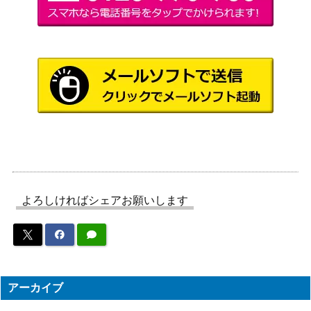
ピュアハート 箱崎
星梨花（SP）IAS/I
ブシロード
3,000
MS
復讐の仮面 アクア
ブシロード
【OSK/S107-067S
7,000
（推しの子）
SP】
創設メンバー 場地
ブシロード
(TRV/S92-078SS
4,500
（東京リベンジャーズ）
P)
四白流星の襲 ヤエ
ブシロード
ノムテキ（UMA/W
1,000
よろしければシェアお願いします
（ウマ娘）
106-006SP）
碧いカーヴァンク
ブシロード
ル アイリーン・レ
（ヘブンバーンズレッド
2,000
ドメイン【HBR/W
Vol.2）
117-093SP】
アーカイブ
未来へ一緒に 桃鈴
ブシロード