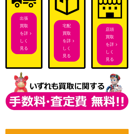
詩羽 (SHS/W98-06
（冴えない彼女の育てかた
3SEC)
Fine）
出張
勝利をその手に ポ
ブシロード
宅配
買取
ルナレフ＆シルバ
店頭
（ジョジョの奇妙な冒険 スタ
3,000
買取
を詳
ーチャリオッツ（J
買取
ーダストクルセイダース）
を詳
しく
J/SE41-38SP）
を詳
しく
見る
破られたアンニュ
しく
ブシロード
見る
イ 大島 四ツ葉【H
見る
（ヘブンバーンズレッド
5,980
BR/W117-032S
Vol.2）
P】
不良の時代 マイキ
ブシロード
18,000
ー (TRV/S92-035S
（東京リベンジャーズ）
SP)
世界最高のエージ
ェント ブラック・
ブシロード
12,000
ウィドウ (MAR/S8
（Marvel/Card Collection）
9-030A)