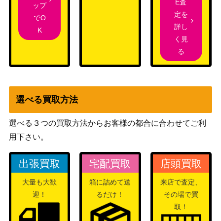
E査
Anniversary Rabbi
ブシロード
ップ
定を
t モカ【GU/WE46-
（「ご注文はうさぎです
2,000
でO
詳し
21SP】
か？」10th Anniversary）
K
く見
“純真無垢な心”シ
ブシロード
る
ルフィエット (MT
（無職転生 ～異世界行ったら
2,000
I/S83-022SP)
本気だす～）
“Seven Rabbits Si
ブシロード
ns”真手凛【GU/W
（「ご注文はうさぎです
3,000
選べる買取方法
E46-43SP】
か？」10th Anniversary）
“反乱の宣誓”キャ
選べる３つの買取方法からお客様の都合に合わせてご利
ブシロード
シアン・アンドー
用下さい。
（プレミアムブースター /
1,700
【SW/SE47-05S
STAR WARS Vol.2）
P】
出張買取
宅配買取
店頭買取
ラヴィサン・ショ
ブシロード
18,500
大量も大歓
箱に詰めて送
来店で査定、
コラ 高垣 楓【IM
（アイドルマスター シンデレ
迎！
るだけ！
その場で買
C/W115-093SP】
ラガールズ Next Twinkle!）
取！
世界一幸せな作家
ブシロード
18,000