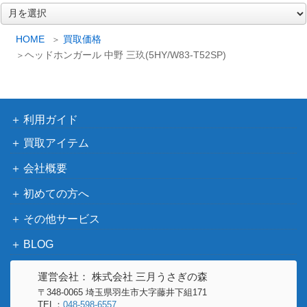
18,000
ア
ねね(HOL/W91-08
（ホロライブプロダクショ
ー
4SSP)
ン）
カ
HOME
買取価格
イ
“ワイルド・ワイル
ヘッドホンガール 中野 三玖(5HY/W83-T52SP)
ブ
ド・ムードメーカ
ブシロード
6,000
ー”リン【AGS/W1
（アリス・ギア・アイギス）
08-032SP】
利用ガイド
“宇宙を駆け巡るフ
ォトジャーナリス
ブシロード
買取アイテム
5,000
ト”真理【AGS/W1
（アリス・ギア・アイギス）
会社概要
08-075SP】
初めての方へ
迷宮に咲く花 天音
ブシロード
12,000
(GRI/S84-037SP)
（グリザイアの果実 Vol.2）
その他サービス
演技に込める想い
ブシロード
26,000
BLOG
黒川あかね【OSK/
（推しの子）
S107-066SSP】
運営会社： 株式会社 三月うさぎの森
ご機嫌な挨拶 なで
〒348-0065 埼玉県羽生市大字藤井下組171
ブシロード
しこ【YRC/W116-
7,980
TEL：
048-598-6557