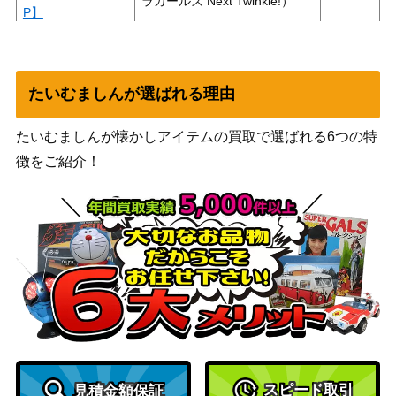
ラガールズ Next Twinkle!）
P】
ブシロード
LOVE&PEACE 優
（ラブライブ！虹ヶ咲学園ス
木 せつ菜（LNJ/W
クールアイドル同好会 feat.ス
8,000
たいむましんが選ばれる理由
85-T12RRR）
クールアイドルフェスティバ
ル ALL STARS）
たいむましんが懐かしアイテムの買取で選ばれる6つの特
満身創痍 綾乃【Y
徴をご紹介！
ブシロード
RC/W116-075S
2,480
（ゆるキャン△ SEASON3）
P】
神話最強のヒーロ
ブシロード
ー ソー (MAR/S89
4,000
（Marvel/Card Collection）
-T03SP)
日本Jr.ユース代表
ブシロード
大空 翼【CTB/W1
4,000
（キャプテン翼）
18-078SP】
憧れの生徒会長 音
ブシロード
20,000
姫(DC/W81-024SE
スピード取引
見積金額保証