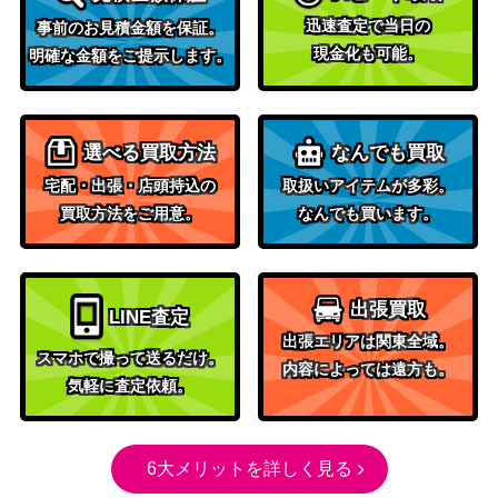
（サーカス 20th Anniversary）
C)
迅速査定で当日の
事前のお見積金額を保証。
皆の“彼女” 千鶴(K
ブシロード
25,000
現金化も可能。
明確な金額をご提示します。
NK/W86-051SSP)
（彼女、お借りします）
ブシロード
至福の時 千花(KG
（かぐや様は告らせたい～天
7,000
選べる買取方法
なんでも買取
L/S79-001SP)
才たちの恋愛頭脳戦～）
宅配・出張・店頭持込の
取扱いアイテムが多彩。
オニナッツ生配信
ブシロード
買取方法をご用意。
なんでも買います。
中！ 鬼塚 夏美【SI
（ラブライブ！スクールアイ
1,600
P/W109-069SP】
ドルフェスティバル2）
“新しい世界に”白
ブシロード
15,000
出張買取
LINE査定
金燐子 (BD/W95-0
（バンドリ！ ガールズバンド
出張エリアは関東全域。
91SSP)
パーティ！ 5th Anniversary）
スマホで撮って送るだけ。
内容によっては遠方も。
私のキラめき 花柳
25,000
気軽に査定依頼。
ブシロード
香子（STR）RSL
鏡蓮華のブレスレ
ブシロード
ット フェルン【S
2,000
6大メリットを詳しく見る
（葬送のフリーレン）
FN/S108-046SP】