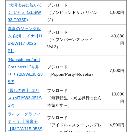
“大河よ共に泣いて
ブシロード
くれ”たえ (ZLS/W
（ゾンビランドサガ リベン
1,800
93-T03SP)
ジ）
真夏のジャンダル
ブシロード
ム 白河 ユイナ【H
49,880
（ヘブンバーンズレッド
BR/W117-002S
Vol.2）
P】
“Rausch und/and
Craziness Ⅱ”今井
ブシロード
7,000
リサ (BD/WE35-28
（Poppin’Party×Roselia）
SP)
“麗しの剣士”エリ
ブシロード
10,000
ス (MTI/S83-051S
（無職転生 ～異世界行ったら
SP)
本気だす～）
ライフ・グラフィ
ブシロード
ティ 五十嵐響子
（アイドルマスター シンデレ
4,500
【IMC/W115-058S