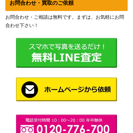
お問合わせ・買取のご依頼
ブシロード
貫く信条 御行(KG
（かぐや様は告らせたい～天
1,500
L/S79-026SP)
お問合わせ・ご相談は無料です。まずは、お気軽にお問
才たちの恋愛頭脳戦～）
合わせ下さい！
クリスマスの贈り
物 真壁瑞希（S
ブシロード
2,000
P）IAS/IMS
史上最高のアーチ
ブシロード
ャー ホークアイ
3,200
（Marvel/Card Collection）
(MAR/S89-073A)
大魔法の日 伊座並
ブシロード
杏子(DBG/W87-02
2,200
（神様になった日）
7SP)
私とあなたの楽園
ブシロード
緒方智絵里【IMC/
（アイドルマスター シンデレ
4,500
W115-059SP】
ラガールズ Next Twinkle!）
殺し屋 ヨル（SPY/
ブシロード
15,000
S106-T12SP）
（SPY×FAMILY）