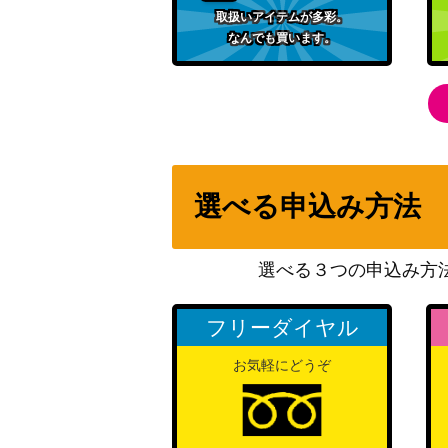
“空前のブーム到来”桐ヶ谷透子 (BD/W95-00
取扱いアイテムが多彩。
なんでも買います。
酔いどれ？店員 ミズキ（LRC/W105-001S
摩天楼のダークヒーロー キャロル・リーパー【
5SP】
選べる申込み方法
いつか必ず マンハッタンカフェ【UMA/W119
選べる３つの申込み方
あおぐもサミング セイウンスカイ（UMA/W1
フリーダイヤル
お気軽にどうぞ
“仲間はアタシが守る”宇田川巴 (BD/W95-03