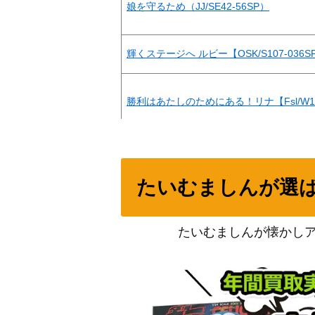
娘を守るため（JJ/SE42-56SP）
輝くステージへ ルビー【OSK/S107-036S
勝利はあたしのためにある！リナ【Fsl/W120
託された「希望」 E・アルニーニョ（JJ/SE4
たいむましんが選
天才たちの真剣勝負 千花(KGL/S79-002SP
たいむましんが懐かし
楽しいおしゃべり あおい【YRC/W116-00