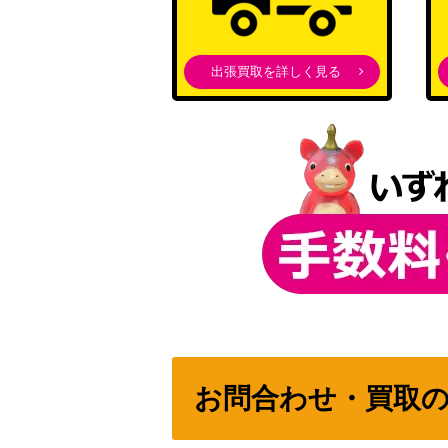
戦う覚悟 凛(FS/S77-042SP)
出張買取を詳しく見る
“ふたつの顔を持つアクトレス”芹菜【AGS/W1
聖槍の担い手 獅子王(FGO/S87-001SP)
STARRYにかける思い 伊地知虹夏（BTR/W1
両腕いっぱい 平安名 すみれ【SIP/W109-0
お問合わせ・買取
未来へ一緒に 常闇トワ(HOL/W91-043SSP