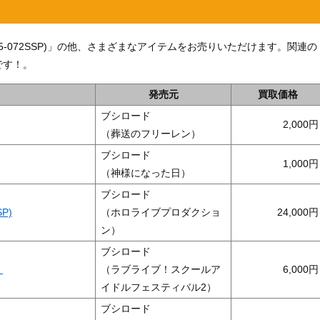
85-072SSP)」の他、さまざまなアイテムをお売りいただけます。関連の
です！。
発売元
買取価格
ブシロード
2,000
（葬送のフリーレン）
ブシロード
1,000
（神様になった日）
ブシロード
P)
（ホロライブプロダクショ
24,000
ン）
ブシロード
】
（ラブライブ！スクールア
6,000
イドルフェスティバル2）
ブシロード