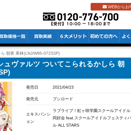
WEBからお
香 果林(LNJ/W85-072SSP)
シュヴァルツ ついてこられるかしら 朝
SP)
発売日
2021/04/23
発売元
ブシロード
ラブライブ！虹ヶ咲学園スクールアイドル
エキスパンシ
同好会 feat.スクールアイドルフェスティ
ョン
ル ALL STARS