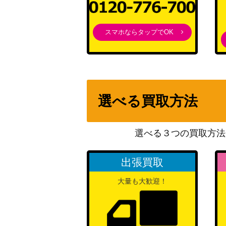
凪めく日々のおとぎ話 久川 凪【IMC/W115-
スマホならタップでOK
“積み重ねた朝” 千夜 (GU/W88-021SSP)
選べる買取方法
夏の思い出 梨璃&夢結(ALL/S76-035SEC)
選べる３つの買取方法
“反乱の宣誓”キャシアン・アンドー【SW/SE
出張買取
大量も大歓迎！
柔らかな微笑み 風野灯織(ISC/S81-085SSP