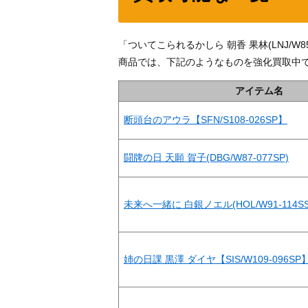
「ついてこられるかしら 朝香 果林(LNJ/W
商品では、下記のようなものを強化買取中
アイテム名
断頭台のアウラ【SFN/S108-026SP】
闘牌の日 天願 賀子(DBG/W87-077SP)
未来へ一緒に 白銀ノエル(HOL/W91-114SS
姉の日課 黒澤 ダイヤ【SIS/W109-096SP