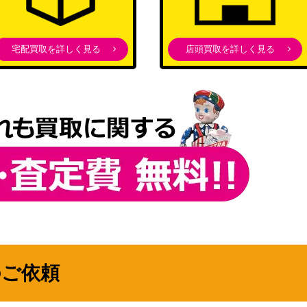
（Fate/stay night [Heaven’s
5,000
Feel] Vol.2）
ブシロード
宅配買取を詳しく見る
店頭買取を詳しく見る
08-071SP】
（アリス・ギア・アイギ
2,000
ス）
ブシロード
（劇場版 Fate/Grand Order
12,000
-神聖円卓領域キャメロッ
ト-）
ブシロード
07-004SSP）
7,000
（ぼっち・ざ・ろっく！）
ブシロード
52SP】
（ラブライブ！スクールア
6,500
イドルフェスティバル2）
ブシロード
のご依頼
)
（ホロライブプロダクショ
15,000
ン）