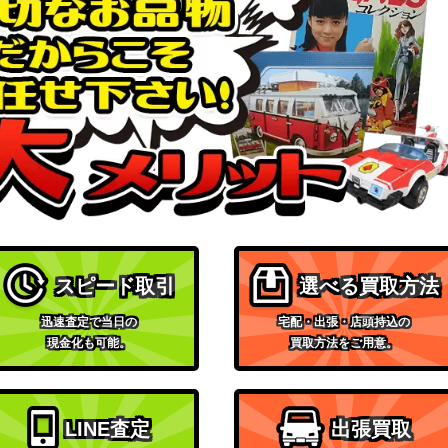
SP】
（ヘブンバーンズレッド
9,980
Vol.2）
ブシロード
（アサルトリリィ
5,000
BOUQUET）
ブシロード
（「ご注文はうさぎです
7,000
か？」10th Anniversary）
ブシロード
（幻日のヨハネ -
2SP】
8,000
SUNSHINE in the
スピード取引
選べる買取方法
MIRROR-）
迅速査定で当日の
宅配・出張・店頭持込の
ブシロード
現金化も可能。
買取方法をご用意。
P)
（ホロライブプロダクショ
40,000
ン）
ブシロード
LINE査定
出張買取
（バンドリ！ ガールズバン