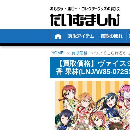
HOME
買取価格
ついてこられるかしら 朝
【買取価格】ヴァイス
香 果林(LNJ/W85-072S