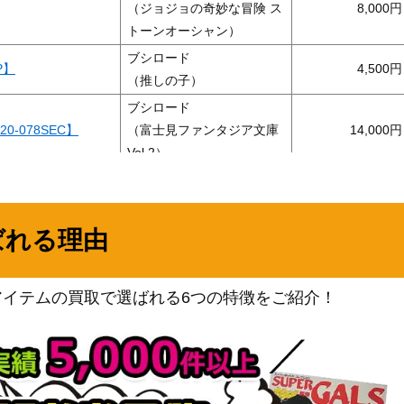
（ジョジョの奇妙な冒険 ス
8,000
トーンオーシャン）
ブシロード
P】
4,500
（推しの子）
ブシロード
-078SEC】
（富士見ファンタジア文庫
14,000
Vol.2）
ブシロード
2-31SP）
（ジョジョの奇妙な冒険 ス
2,300
トーンオーシャン）
ばれる理由
ブシロード
)
（かぐや様は告らせたい～
3,000
アイテムの買取で選ばれる6つの特徴をご紹介！
天才たちの恋愛頭脳戦～）
ブシロード
8SP】
（ゆるキャン△
4,980
SEASON3）
ブシロード