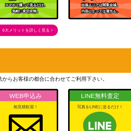
1SSP)
12,000
ドパーティ！ 5th
スマホで撮って送るだけ。
出張エリアは関東全域。
気軽に査定依頼。
内容によっては遠方も。
Anniversary）
ブシロード
SP）
3,500
（リコリス・リコイル）
6大メリットを詳しく見る
ブシロード
HBR/W117-08
（ヘブンバーンズレッド
8,000
Vol.2）
ブシロード
-062SP】
（劇場版『ウマ娘 プリティ
5,000
ーダービー 新時代の扉』）
法からお客様の都合に合わせてご利用下さい。
ブシロード
06-008SP）
4,700
（ウマ娘）
WEB申込み
LINE無料査定
ブシロード
相見積歓迎！
写真をLINEに送るだけ！
（バンドリ！ ガールズバン
5SSP)
3,500
ドパーティ！ 5th
Anniversary）
ブシロード