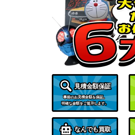
終末なにする？ 命 吹雪【HBR/W117-039
凛々しく咲く 雨嘉(ALL/S76-002SP)
千夜・プライド【GU/WE46-17SP】
絆が紡ぐ奇跡の歌 ヨハネ【YHN/W111-02
見積金額保証
事前のお見積金額を保証。
明確な金額をご提示します。
未来へ一緒に 百鬼あやめ(HOL/W91-082SS
なんでも買取