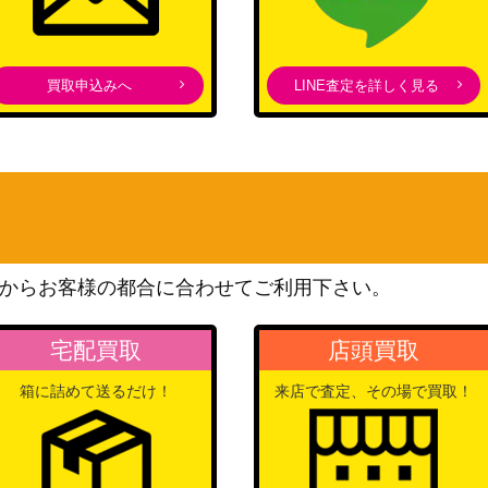
（アイドルマスター シンデ
004SP】
6,500
レラガールズ Next
Twinkle!）
買取申込みへ
LINE査定を詳しく見る
ブシロード
（ご注文はうさぎですか？
14,000
BLOOM）
ブシロード
（アサルトリリィ
15,000
BOUQUET）
からお客様の都合に合わせてご利用下さい。
ブシロード
47-05SP】
（プレミアムブースター /
1,700
STAR WARS Vol.2）
宅配買取
店頭買取
ブシロード
箱に詰めて送るだけ！
来店で査定、その場で買取！
)
（アイドルマスター シャイ
13,000
ニーカラーズ）
ブシロード