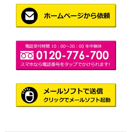
1,400
ド（CSM/S96-035
（チェンソーマン）
SP）
割り切れない想い
ブシロード
中野 四葉【5HY/W
7,500
（五等分の花嫁∽）
E43-01SP】
完璧なトレース 黒
ブシロード
川あかね【OSK/S
6,000
（推しの子）
107-068SP】
摩天楼のダークヒ
ブシロード
ーロー キャロル・
（ヘブンバーンズレッド
8,000
リーパー【HBR/W
Vol.2）
117-085SP】
夜はなにいろ 浅倉
ブシロード
50,000
透【ISC/S110-101
（アイドルマスター シャイニ
SSP】
ーカラーズ Shine More!）
未来へ一緒に さく
ブシロード
28,000