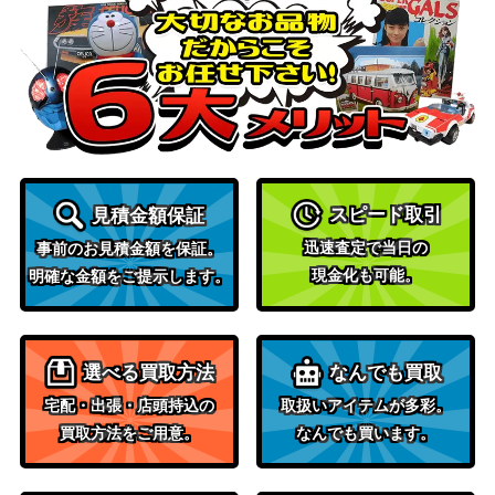
岩穿つ青 グラスワ
ブシロード
ンダー（UMA/W1
2,800
（ウマ娘）
06-005SP）
ヴァイス ピュアハ
ート 箱崎星梨花
ブシロード
8,000
（SSP） IAS/IMS
屋上のフレンドシ
ブシロード
50,000
スピード取引
見積金額保証
ップ 暁山瑞希 (PJ
（プロジェクトセカイ カラフ
S/S91-083SSP)
ルステージ！ feat. 初音ミク）
迅速査定で当日の
事前のお見積金額を保証。
現金化も可能。
明確な金額をご提示します。
“千年に一度の
ブシロード
夜”奥沢美咲 (BD/
（バンドリ！ ガールズバンド
8,000
W95-007SSP)
パーティ！ 5th Anniversary）
夕映えに歌声を 如
選べる買取方法
なんでも買取
月千早（SP）IAS/I
ブシロード
3,000
宅配・出張・店頭持込の
取扱いアイテムが多彩。
MS
買取方法をご用意。
なんでも買います。
ご機嫌な挨拶 なで
ブシロード
しこ【YRC/W116-
7,980