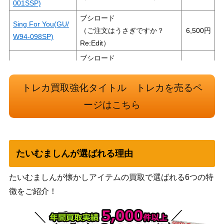
001SSP)
ブシロード
Sing For You(GU/
（ご注文はうさぎですか？
6,500
W94-098SP)
Re:Edit）
ブシロード
想いが重なる場所
（プロジェクトセカイ カラフ
100,000
で 初音ミク【PJS/
ルステージ！ feat. 初音ミク
トレカ買取強化タイトル トレカを売るペ
S109-086SSP】
Vol.2）
ージはこちら
未来へ一緒に 星街
ブシロード
70,000
すいせい(HOL/W9
（ホロライブプロダクショ
1-113SSP)
ン）
激走！アンカー☆
ブシロード
たいむましんが選ばれる理由
12,500
鳳えむ (PJS/S91-0
（プロジェクトセカイ カラフ
09SSP)
ルステージ！ feat. 初音ミク）
たいむましんが懐かしアイテムの買取で選ばれる6つの特
甘カワ☆ニゅーい
ブシロード
徴をご紹介！
ヤー 大槻 唯【IM
（アイドルマスター シンデレ
5,000
C/W115-002SP】
ラガールズ Next Twinkle!）