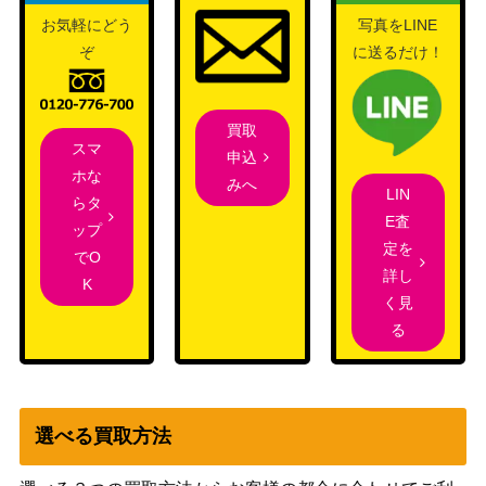
C/S81-094SSP)
ーカラーズ）
お気軽にどう
写真をLINE
救護の虎 タイガ
ブシロード
ぞ
に送るだけ！
【GRI/S112-073S
（グリザイア：ファントムト
2,100
P】
リガー）
買取
両腕いっぱい 平安
ブシロード
スマ
申込
名 すみれ【SIP/W
（ラブライブ！スクールアイ
6,500
ホな
みへ
109-052SP】
ドルフェスティバル2）
LIN
らタ
E査
ブシロード
ップ
定を
いざ！大海原へ 桜
（ラブライブ！虹ヶ咲学園ス
でO
22,000
詳し
坂 しずく(LNJ/W8
クールアイドル同好会 feat.ス
K
く見
5-001SSP)
クールアイドルフェスティバ
る
ル ALL STARS）
祝福の花をあなた
ブシロード
に イヴ・サンタク
（アイドルマスター シンデレ
2,600
ロース【IMC/W11
ラガールズ Next Twinkle!）
選べる買取方法
5-008SP】
マイ・ピュア・ロ
ブシロード