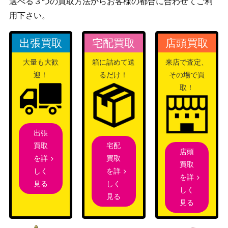
選べる３つの買取方法からお客様の都合に合わせてご利
35,000
マンス 桑山千雪(I
（アイドルマスター シャイニ
用下さい。
SC/S81-004SSP)
ーカラーズ）
満身創痍 綾乃【Y
出張買取
宅配買取
店頭買取
ブシロード
RC/W116-075S
2,480
（ゆるキャン△ SEASON3）
大量も大歓
箱に詰めて送
来店で査定、
P】
迎！
るだけ！
その場で買
ティアード・ペタ
取！
ル ニシノフラワー
ブシロード
1,200
（UMA/W106-015
（ウマ娘）
SP）
俺なりの正義 真島
出張
ブシロード
（LRC/W105-033
2,200
宅配
買取
（リコリス・リコイル）
店頭
SSP）
買取
を詳
買取
を詳
しく
ニャンダフル・ワ
を詳
ブシロード
しく
見る
ールド 前川みく
12,000
しく
（アイドルマスター シンデレ
見る
【IMC/W115-048S
見る
ラガールズ Next Twinkle!）
P】
放課後の科学室 若
ブシロード