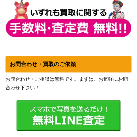
菜 四季【SIP/W10
（ラブライブ！スクールアイ
1,300
9-106SP】
ドルフェスティバル2）
吸い寄せられる天
ブシロード
性の瞳 アイ【OS
7,000
（推しの子）
K/S107-044SP】
“大人コーデ” リゼ
ブシロード
(GU/W88-042OF
（ご注文はうさぎですか？
2,500
R)
BLOOM）
お問合わせ・買取のご依頼
Anniversary Rabbi
ブシロード
お問合わせ・ご相談は無料です。まずは、お気軽にお問
t 真手凛【GU/WE4
（「ご注文はうさぎです
1,300
合わせ下さい！
6-55SP】
か？」10th Anniversary）
ひとときの幻 ラン
ブシロード
ドセルガール【SB
27,000
（『青春ブタ野郎』シリー
Y/W114-080AB
ズ）
R】
悪魔の心臓を持つ
もの サムライソー
ブシロード