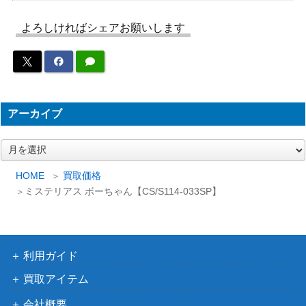
らみこ(HOL/W91-
（ホロライブプロダクショ
075SSP)
ン）
よろしければシェアお願いします
“Astral Harmon
ブシロード
y”倉田ましろ (BD/
（Morfonica×RAISE A
6,000
WE34-28SP)
SUILEN）
身捧ぐ慈愛 メイプ
ブシロード
20,000
ル(BFR/S78-002S
（痛いのは嫌なので防御力に
アーカイブ
EC)
極振りしたいと思います。）
ア
いつもいっしょ ポ
ブシロード
ー
チタ（CSM/S96-0
2,500
（チェンソーマン）
カ
HOME
買取価格
04SP）
イ
ミステリアス ボーちゃん【CS/S114-033SP】
ブ
可能性のその先へ
ブシロード
アグネスタキオン
10,000
（劇場版『ウマ娘 プリティー
【UMA/W119-056
ダービー 新時代の扉』）
SP】
利用ガイド
繋がるステージ 天
ブシロード
買取アイテム
王寺 璃奈(LNJ/W9
（ラブライブ！虹ヶ咲学園ス
7,000
会社概要