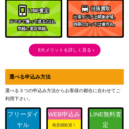
（ゆるキャン△ SEASON3）
030SP】
出張買取
LINE査定
“信じていい
ブシロード
21,000
出張エリアは関東全域。
の？”今井リサ (B
（バンドリ！ ガールズバンド
スマホで撮って送るだけ。
内容によっては遠方も。
D/W95-080SSP)
パーティ！ 5th Anniversary）
気軽に査定依頼。
ブシロード
“真夏の日差し”イ
（Fate/kaleid liner
17,000
リヤ(PI/SE36-37S
6大メリットを詳しく見る
Prisma☆Illya プリズマ☆ファ
P)
ンタズム Extra）
Line Breakthrough
メジロパーマー
ブシロード
選べる申込み方法
1,700
（UMA/W106-138
（ウマ娘）
SP）
選べる３つの申込み方法からお客様の都合に合わせてご
“ポピパのいいとこ
ブシロード
利用下さい。
10,000
ろ”山吹沙綾 (BD/
（バンドリ！ ガールズバンド
W95-062SSP)
パーティ！ 5th Anniversary）
フリーダイ
WEB申込み
LINE無料査
紺碧のボーダーラ
ブシロード
35,000
ヤル
定
相見積歓迎！
イン 白瀬咲耶(IS
（アイドルマスター シャイニ