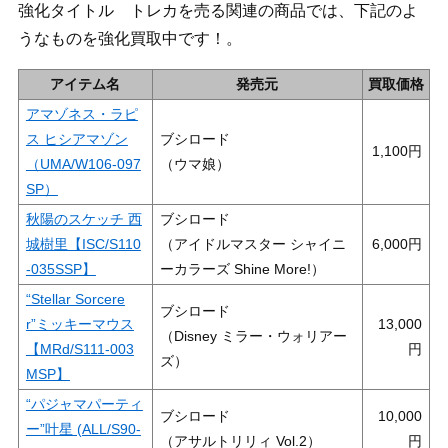
強化タイトル トレカを売る関連の商品では、下記のよ
うなものを強化買取中です！。
アイテム名
発売元
買取価格
アマゾネス・ラピ
ス ヒシアマゾン
ブシロード
1,100
（UMA/W106-097
（ウマ娘）
SP）
秋陽のスケッチ 西
ブシロード
城樹里【ISC/S110
（アイドルマスター シャイニ
6,000
-035SSP】
ーカラーズ Shine More!）
“Stellar Sorcere
ブシロード
r”ミッキーマウス
13,000
（Disney ミラー・ウォリアー
【MRd/S111-003
ズ）
MSP】
“パジャマパーティ
ブシロード
10,000
ー”叶星 (ALL/S90-
（アサルトリリィ Vol.2）