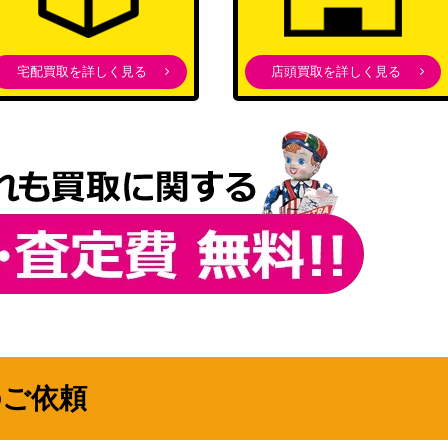
ブシロード
（アイドルマスター シンデ
P】
10,000
レラガールズ Next
宅配買取を詳しく見る
店頭買取を詳しく見る
Twinkle!）
ブシロード
（あやかしトライアング
3,500
ル）
ブシロード
オッツ（JJ/SE41
（ジョジョの奇妙な冒険 ス
3,000
ターダストクルセイダー
ス）
ブシロード
（バンドリ！ ガールズバン
79SP）
2,500
ドパーティ！ Countdown
Collection）
のご依頼
ブシロード
（劇場版 Fate/Grand Order
12,000