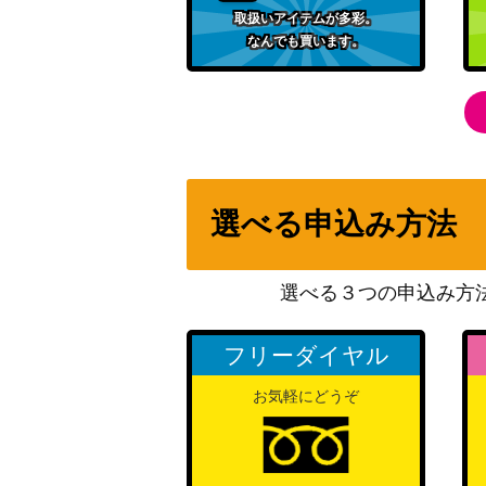
取扱いアイテムが多彩。
練習帰りの談笑 高海 千歌【SIS/W109-05
なんでも買います。
Anniversary Rabbit メグ【GU/WE46-63S
“反骨精神”美竹蘭 (BD/W95-032SSP)
選べる申込み方法
選べる３つの申込み方
遊びに行こう 千束（LRC/W105-T01SP）
フリーダイヤル
泣き虫少年 マサオくん【CS/S114-083SP
お気軽にどうぞ
甘カワ☆ニゅーいヤー 大槻 唯【IMC/W115-