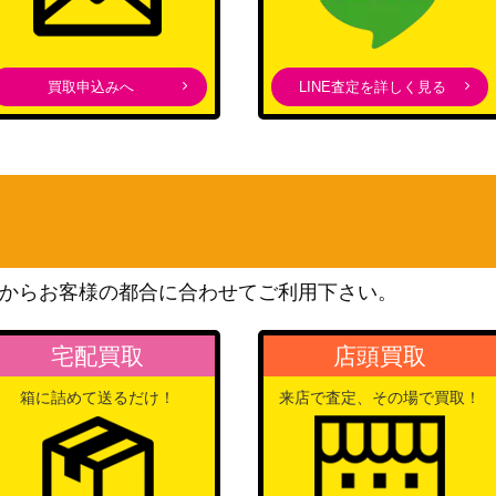
Twinkle!）
ブシロード
買取申込みへ
LINE査定を詳しく見る
P)
（ホロライブプロダクショ
40,000
ン）
ブシロード
01SSP)
（小林さんちのメイドラゴ
3,500
ン）
ブシロード
58SP】
（ラブライブ！スクールア
1,800
からお客様の都合に合わせてご利用下さい。
イドルフェスティバル2）
ブシロード
宅配買取
店頭買取
5-041SP】
（るろうに剣心 －明治剣客
5,500
浪漫譚－）
箱に詰めて送るだけ！
来店で査定、その場で買取！
ブシロード
P)
（ホロライブプロダクショ
12,000
ン）