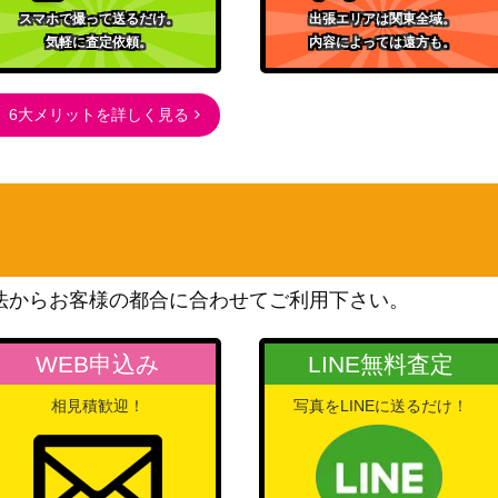
スマホで撮って送るだけ。
出張エリアは関東全域。
4SEC】
（ラブライブ！スクールア
26,000
気軽に査定依頼。
内容によっては遠方も。
イドルフェスティバル2）
ブシロード
P】
（「ご注文はうさぎです
2,400
6大メリットを詳しく見る
か？」10th Anniversary）
ブシロード
（バンドリ！ ガールズバン
26,000
ドパーティ！ 5th
Anniversary）
ブシロード
法からお客様の都合に合わせてご利用下さい。
6,000
（リコリス・リコイル）
ブシロード
WEB申込み
LINE無料査定
】
（映画クレヨンしんちゃ
1,000
相見積歓迎！
写真をLINEに送るだけ！
ん）
ブシロード
（アイドルマスター シンデ
002SP】
5,000
レラガールズ Next