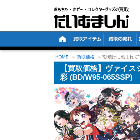
HOME
買取価格
“朝焼けに包まれて”丸山
【買取価格】ヴァイスシ
彩 (BD/W95-065SSP)