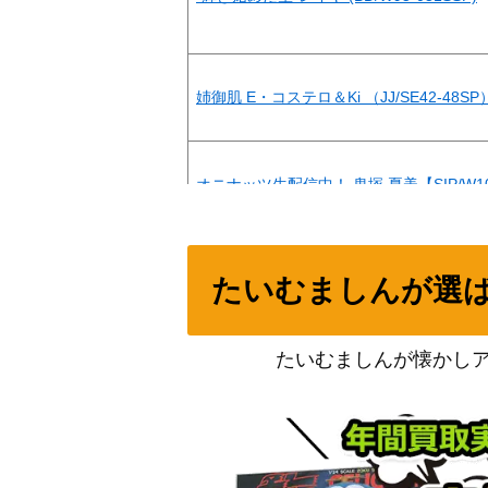
姉御肌 E・コステロ＆Ki （JJ/SE42-48SP
オニナッツ生配信中！ 鬼塚 夏美【SIP/W109
デビルハンター デンジ（CSM/S96-T13SS
たいむましんが選
“Rausch und/and Craziness Ⅱ”ロック(BD/
たいむましんが懐かし
未来へ一緒に ときのそら(HOL/W91-037SS