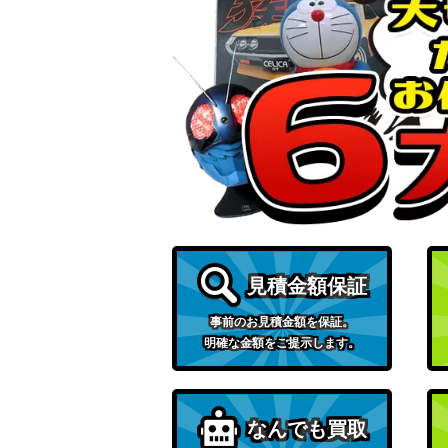
シャロ・ラース【GU/WE46-05SP】
一緒にお出かけ 詩羽 (SHS/W98-064SP)
私のキラめき 星見 純那（STR）RSL
正義の仮面 アクション仮面【CS/S114-03
見積金額保証
夕暮れの生徒会室 絢瀬 絵里【SIL/W109-0
事前のお見積金額を保証。
明確な金額をご提示します。
ココロ・イルミネーション 島村卯月【IMC/W
なんでも買取