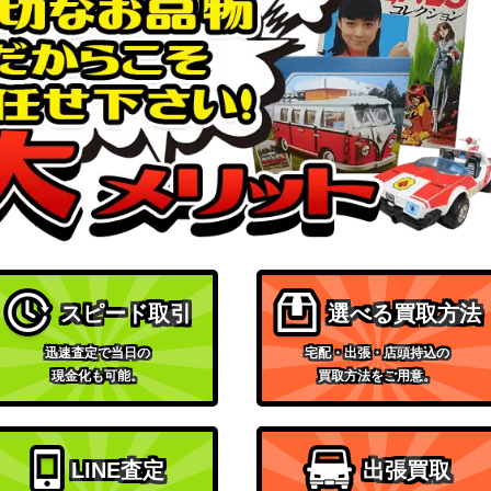
（「ご注文はうさぎです
8,000
か？」10th Anniversary）
ブシロード
（冴えない彼女の育てかた
7,000
Fine）
ブシロード
20,000
ブシロード
0SP】
（映画クレヨンしんちゃ
6,000
ん）
ブシロード
スピード取引
選べる買取方法
36SP】
（ラブライブ！スクールア
4,200
イドルフェスティバル2）
迅速査定で当日の
宅配・出張・店頭持込の
ブシロード
現金化も可能。
買取方法をご用意。
（アイドルマスター シンデ
115-060SP】
5,000
レラガールズ Next
Twinkle!）
LINE査定
出張買取
ブシロード