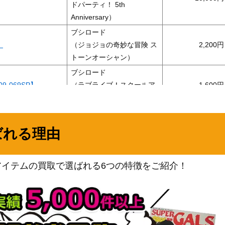
ドパーティ！ 5th
Anniversary）
ブシロード
）
（ジョジョの奇妙な冒険 ス
2,200
トーンオーシャン）
ブシロード
-069SP】
（ラブライブ！スクールア
1,600
イドルフェスティバル2）
ブシロード
P）
6,000
（チェンソーマン）
ばれる理由
ブシロード
WE34-12SP)
（Morfonica×RAISE A
2,000
アイテムの買取で選ばれる6つの特徴をご紹介！
SUILEN）
ブシロード
P)
（ホロライブプロダクショ
15,000
ン）
ブシロード