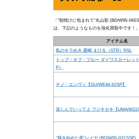
「“朝焼けに包まれて”丸山彩 (BD/W95-
は、下記のようなものを強化買取中です！
アイテム名
私のキラめき 露崎 まひる（STR）RSL
トップ・オブ・ブルー ダイワスカーレット（UM
P）
チノ・エンヴィ【GU/WE46-62SP】
楽しんでいってよ フジキセキ【UMA/W119-
“輝き始めた星”レイヤ (BD/W95-031SSP)