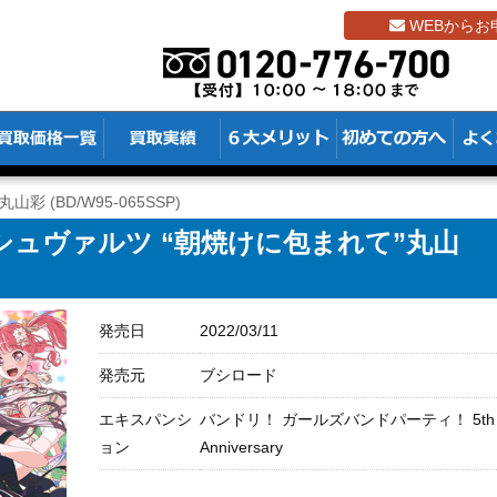
WEBからお
彩 (BD/W95-065SSP)
ュヴァルツ “朝焼けに包まれて”丸山
発売日
2022/03/11
発売元
ブシロード
エキスパンシ
バンドリ！ ガールズバンドパーティ！ 5th
ョン
Anniversary