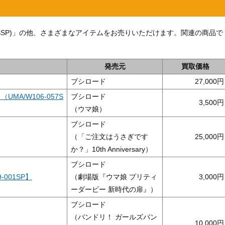
065SSP)」の他、さまざまなアイテムをお売りいただけます。関連の商品で
。
発売元
買取価格
ブシロード
27,000
A/W106-057S
ブシロード
3,500
（ウマ娘）
ブシロード
（「ご注文はうさぎです
25,000
か？」10th Anniversary）
ブシロード
001SP】
（劇場版『ウマ娘 プリティ
3,000
ーダービー 新時代の扉』）
ブシロード
（バンドリ！ ガールズバン
10,000