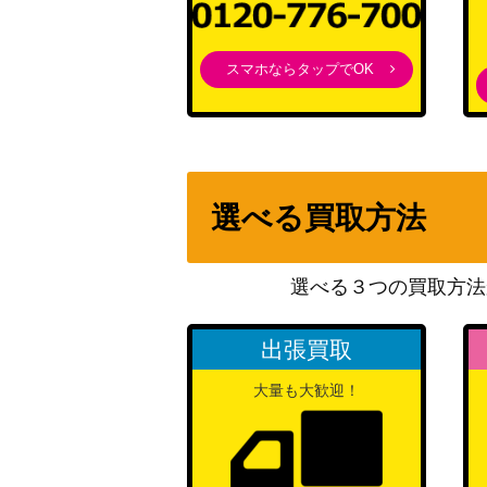
スマホならタップでOK
未来へ一緒に 潤羽るしあ(HOL/W91-034SS
ドラゴンとの信頼関係 小林さん(KMD/W96-0
選べる買取方法
コンプリート目前 米女 メイ【SIP/W109-0
選べる３つの買取方法
出張買取
別れの言葉、溢れ出る涙 神谷 薫【RKN/S11
大量も大歓迎！
未来へ一緒に 赤井はあと(HOL/W91-074SS