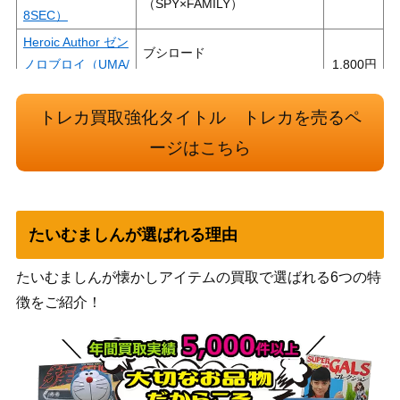
（SPY×FAMILY）
8SEC）
Heroic Author ゼン
ブシロード
ノロブロイ（UMA/
1,800
（ウマ娘）
W106-124SP）
運気上昇☆幸福万
トレカ買取強化タイトル トレカを売るペ
来 マチカネフクキ
ブシロード
ージはこちら
1,500
タル（UMA/W106-
（ウマ娘）
054SP）
ブシロード
凛々しく咲く 雨嘉
（アサルトリリィ
5,000
たいむましんが選ばれる理由
(ALL/S76-002SP)
BOUQUET）
たいむましんが懐かしアイテムの買取で選ばれる6つの特
日本Jr.ユース代表
ブシロード
日向小次郎【CTB/
2,000
徴をご紹介！
（キャプテン翼）
W118-059SP】
大切な記憶 ヒンメ
ブシロード
ル【SFN/S108-00
2,900
（葬送のフリーレン）
1SSP】