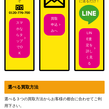
ぞ
に送るだけ！
未来へ一緒に 夏色
ブシロード
18,000
まつり(HOL/W91-
（ホロライブプロダクショ
001SSP)
ン）
買取
“オフの過ごしか
ブシロード
スマ
申込
た” 真手凛(GU/W8
（ご注文はうさぎですか？
1,000
ホな
みへ
LIN
8-067SP)
BLOOM）
らタ
E査
ップ
憧れに並ぶ為に メ
ブシロード
定を
でO
イショウドトウ
（劇場版『ウマ娘 プリティー
3,500
詳し
K
【UMA/W119-028
ダービー 新時代の扉』）
く見
SP】
る
ポシェットの中に
ブシロード
は 福丸小糸(ISC/S
（アイドルマスター シャイニ
9,000
81-092SSP)
ーカラーズ）
想いを胸に 澁谷
ブシロード
選べる買取方法
かのん【SIP/W109
（ラブライブ！スクールアイ
3,000
-050SP】
ドルフェスティバル2）
選べる３つの買取方法からお客様の都合に合わせてご利
ブシロード
用下さい。