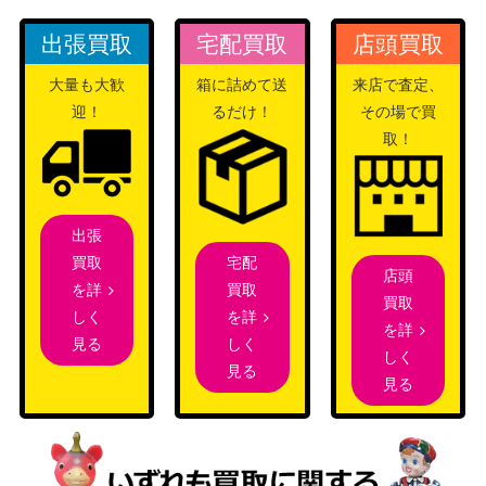
いざ！大海原へ 桜
（ラブライブ！虹ヶ咲学園ス
22,000
坂 しずく(LNJ/W8
クールアイドル同好会 feat.ス
出張買取
宅配買取
店頭買取
5-001SSP)
クールアイドルフェスティバ
大量も大歓
箱に詰めて送
来店で査定、
ル ALL STARS）
迎！
るだけ！
その場で買
#プロテインザス
ブシロード
取！
バル 大空スバル(H
（ホロライブプロダクショ
4,000
OL/W91-016SP)
ン）
“シークレットサン
ブシロード
25,000
出張
タ” シャロ (GU/W
（ご注文はうさぎですか？
宅配
買取
88-006SSP)
BLOOM）
店頭
買取
を詳
大胆なスキンシッ
買取
ブシロード
を詳
しく
プ 弥生【AYT/W11
1,100
を詳
（あやかしトライアングル）
しく
見る
0-074SP】
しく
見る
見る
“輝き始めた星”レ
ブシロード
10,000
イヤ (BD/W95-031
（バンドリ！ ガールズバンド
SSP)
パーティ！ 5th Anniversary）
笑顔 ヨル（SPY/S
ブシロード
10,000