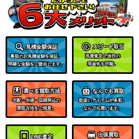
“生臭坊主”ハイタ
ブシロード
ー【SFN/S108-00
500
（葬送のフリーレン）
7SP】
ブシロード
信念を守る ライダ
（Fate/stay night [Heaven’s
5,500
ー(FS/S77-018SP)
スピード取引
見積金額保証
Feel] Vol.2）
迅速査定で当日の
事前のお見積金額を保証。
アサルト・ニンジ
ブシロード
現金化も可能。
明確な金額をご提示します。
ャ ユーキ【GRI/S
（グリザイア：ファントムト
2,500
112-044SP】
リガー）
未来へ一緒に 桃鈴
ブシロード
18,000
ねね(HOL/W91-08
（ホロライブプロダクショ
選べる買取方法
なんでも買取
4SSP)
ン）
宅配・出張・店頭持込の
取扱いアイテムが多彩。
レインボーコッペ
買取方法をご用意。
なんでも買います。
ブシロード
パン 中須 かすみ
（ラブライブ！スクールアイ
2,500
【SIN/W109-003S
ドルフェスティバル2）
P】
出張買取
LINE査定