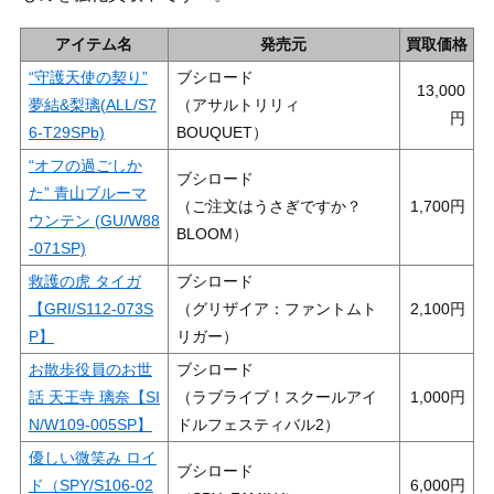
アイテム名
発売元
買取価格
“守護天使の契り”
ブシロード
13,000
夢結&梨璃(ALL/S7
（アサルトリリィ
6-T29SPb)
BOUQUET）
“オフの過ごしか
ブシロード
た” 青山ブルーマ
（ご注文はうさぎですか？
1,700
ウンテン (GU/W88
BLOOM）
-071SP)
救護の虎 タイガ
ブシロード
【GRI/S112-073S
（グリザイア：ファントムト
2,100
P】
リガー）
お散歩役員のお世
ブシロード
話 天王寺 璃奈【SI
（ラブライブ！スクールアイ
1,000
N/W109-005SP】
ドルフェスティバル2）
優しい微笑み ロイ
ブシロード
ド（SPY/S106-02
6,000