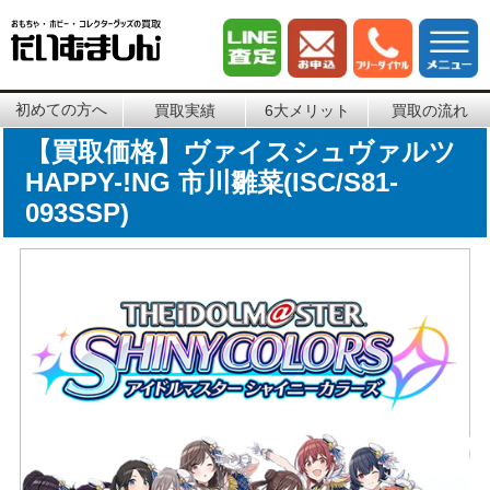
初めての方へ
買取実績
6大メリット
買取の流れ
【買取価格】ヴァイスシュヴァルツ
HAPPY-!NG 市川雛菜(ISC/S81-
093SSP)