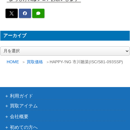
凛々しく咲く 梨璃
10,000
（アサルトリリィ
(ALL/S76-037SP)
BOUQUET）
耀う水面 渡辺 曜
ブシロード
【SIS/W109-057S
（ラブライブ！スクールアイ
6,000
アーカイブ
P】
ドルフェスティバル2）
“Astral Harmon
ブシロード
ア
y”花園たえ (BD/W
2,300
ー
（Poppin’Party×Roselia）
E35-09SP)
カ
HOME
買取価格
HAPPY-!NG 市川雛菜(ISC/S81-093SSP)
イ
楽園を目指す少女
ブシロード
ブ
みちる (GRI/S84-0
1,800
（グリザイアの果実 Vol.2）
69OFR)
ブシロード
利用ガイド
夢の世界へようこ
（ラブライブ！虹ヶ咲学園ス
25,000
買取アイテム
そー 近江 彼方(LN
クールアイドル同好会 feat.ス
J/W85-073SSP)
クールアイドルフェスティバ
会社概要
ル ALL STARS）
初めての方へ
完全なる存在DIO&
ブシロード