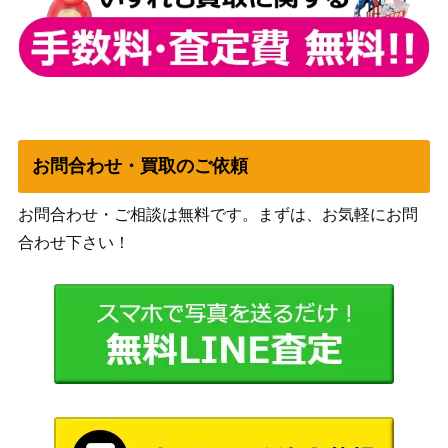
106-029SEC）
（SPY×FAMILY）
ティアマトーの契
約者 ヴィルヘルミ
ブシロード
4,300
ナ【SS/WE41-40S
（灼眼のシャナ）
P】
“Seven Rabbits Si
ブシロード
お問合わせ・買取のご依頼
ns”青山ブルーマウ
（「ご注文はうさぎです
2,100
ンテン【GU/WE46
か？」10th Anniversary）
お問合わせ・ご相談は無料です。まずは、お気軽にお問
-48SP】
合わせ下さい！
一緒にお出かけ 詩
ブシロード
羽 (SHS/W98-064
（冴えない彼女の育てかた
7,000
SP)
Fine）
アフターランチ 国
ブシロード
木田 花丸【SIS/W
（ラブライブ！スクールアイ
2,000
109-006SP】
ドルフェスティバル2）
未来へ一緒に 桐生
ブシロード
10,000
ココ(HOL/W91-00
（ホロライブプロダクショ