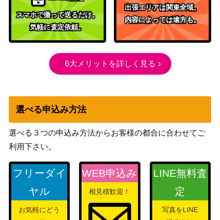
ピンチで最高 大島
ブシロード
出張エリアは関東全域。
六宇亜【HBR/W11
（ヘブンバーンズレッド
7,980
スマホで撮って送るだけ。
内容によっては遠方も。
7-040SP】
Vol.2）
気軽に査定依頼。
ブシロード
水野 愛 (ZLS/W93-
（ゾンビランドサガ リベン
7,000
025SSP)
6大メリットを詳しく見る
ジ）
多重詠唱 フレデリ
ブシロード
カ(BFR/S78-079S
（痛いのは嫌なので防御力に
1,500
P)
極振りしたいと思います。）
選べる申込み方法
大人になるという
ブシロード
こと トーカ【GRI/
（グリザイア：ファントムト
5,800
選べる３つの申込み方法からお客様の都合に合わせてご
S112-024SP】
リガー）
利用下さい。
迷宮に咲く花 蒔菜
ブシロード
3,000
(GRI/S84-002SP)
（グリザイアの果実 Vol.2）
フリーダイ
WEB申込み
LINE無料査
デビルハンター デ
ヤル
定
ブシロード
相見積歓迎！
ンジ（CSM/S96-T
6,000
（チェンソーマン）
13SSP）
お気軽にどう
写真をLINE