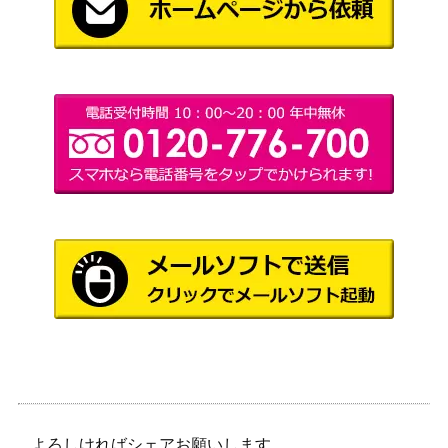
4SSP)
ン）
木漏れ日の庭 丸山
ブシロード
奏多【HBR/W117-
（ヘブンバーンズレッド
6,000
057SP】
Vol.2）
“強き女剣士”ギレ
ブシロード
ーヌ (MTI/S83-05
（無職転生 ～異世界行ったら
7,000
3SSP)
本気だす～）
アマルガム 切歌
ブシロード
2,500
(SG/W89-027SP)
（戦姫絶唱シンフォギアXV）
Anniversary Rabbi
ブシロード
t リゼ【GU/WE46-
（「ご注文はうさぎです
4,900
25SP】
か？」10th Anniversary）
ブシロード
未来も隣で 今井リ
（バンドリ！ ガールズバンド
サ（BD/WE42-103
4,200
パーティ！ Countdown
SP）
Collection）
ブシロード
よろしければシェアお願いします