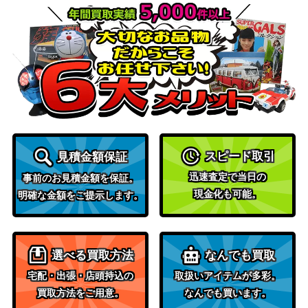
030SP】
Vol.2）
ブシロード
一ノ太刀 カスミ(B
（痛いのは嫌なので防御力に
800
FR/S78-032SP)
極振りしたいと思います。）
“ロリ、ジト目、不
ブシロード
30,000
愛想”ロキシー(MT
（無職転生 ～異世界行ったら
I/S83-T14SP)
本気だす～）
不器用なシュッツ
ブシロード
スピード取引
見積金額保証
エンゲル(ALL/S76
（アサルトリリィ
8,000
-097SEC)
BOUQUET）
迅速査定で当日の
事前のお見積金額を保証。
現金化も可能。
明確な金額をご提示します。
“魔法使い”フリー
ブシロード
39,000
レン【SFN/S108-
（葬送のフリーレン）
T11SP】
Cosmic Command
ブシロード
選べる買取方法
なんでも買取
50,000
【MRd/S111-020
（Disney ミラー・ウォリアー
宅配・出張・店頭持込の
取扱いアイテムが多彩。
MKS】
ズ）
買取方法をご用意。
なんでも買います。
楽園を目指す少女