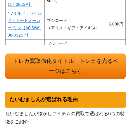
Vol.2）
117-085SP】
“ワイルド・ワイル
ド・ムードメーカ
ブシロード
6,000
ー”リン【AGS/W1
（アリス・ギア・アイギス）
08-032SP】
ブシロード
“クロの陣営”美遊
（Fate/kaleid liner
8,000
(PI/SE36-17SP)
Prisma☆Illya プリズマ☆ファ
トレカ買取強化タイトル トレカを売るペ
ンタズム Extra）
ージはこちら
ブシロード
娘を守るため（JJ/
（ジョジョの奇妙な冒険 スト
8,000
SE42-56SP）
ーンオーシャン）
Wizards
たいむましんが選ばれる理由
一緒にお出かけ 恵
20,000
（冴えない彼女の育てかた
(SHS/W98-032SP)
Fine）
たいむましんが懐かしアイテムの買取で選ばれる6つの特
撃砕の無彩色 石井
ブシロード
徴をご紹介！
色葉【HBR/W117-
（ヘブンバーンズレッド
7,980