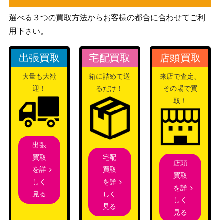
7-061SP】
Vol.2）
選べる３つの買取方法からお客様の都合に合わせてご利
“秘密の魔法の唱え
ブシロード
方”千香瑠 (ALL/S9
1,500
用下さい。
（アサルトリリィ Vol.2）
0-080SP)
出張買取
宅配買取
店頭買取
“花は優しく微笑
ブシロード
む”姫歌 ( ALL/S90-
2,500
（アサルトリリィ Vol.2）
大量も大歓
箱に詰めて送
来店で査定、
002SP)
迎！
るだけ！
その場で買
テニスコートの悪
ブシロード
取！
魔 伊達 朱里【HB
（ヘブンバーンズレッド
7,980
R/W117-034SP】
Vol.2）
“ダークセーバーを
出張
賭けた決闘”マンダ
ブシロード
2,000
宅配
買取
ロリアン【SW/SE
（STAR WARS Vol.2）
店頭
買取
を詳
47-18SP】
買取
を詳
しく
を詳
毒の娘 静謐のハサ
ブシロード
しく
見る
しく
ン(FGO/S87-052S
（劇場版 Fate/Grand Order -
4,000
見る
見る
P)
神聖円卓領域キャメロット-）