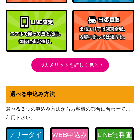
ブシロード
幸 (GRI/S84-067O
1,000
（グリザイアの果実 Vol.2）
FR)
出張買取
LINE査定
風光明媚 小原 鞠
ブシロード
出張エリアは関東全域。
莉【SIS/W109-10
（ラブライブ！スクールアイ
4,000
スマホで撮って送るだけ。
内容によっては遠方も。
0SP】
ドルフェスティバル2）
気軽に査定依頼。
演技に込める想い
ブシロード
26,000
黒川あかね【OSK/
（推しの子）
6大メリットを詳しく見る
S107-066SSP】
いたずら好きな使
ブシロード
い魔 (GU/W88-10
（ご注文はうさぎですか？
5,000
6OFR)
BLOOM）
選べる申込み方法
満身創痍 綾乃【Y
ブシロード
RC/W116-075S
2,480
選べる３つの申込み方法からお客様の都合に合わせてご
（ゆるキャン△ SEASON3）
P】
利用下さい。
渚の花嫁 新田美波
ブシロード
【IMC/W115-102S
（アイドルマスター シンデレ
3,700
フリーダイ
WEB申込み
LINE無料査