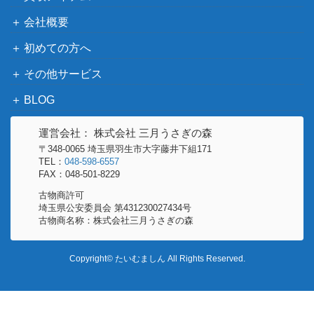
W93-T14SP)
ジ）
ナイトクルーズ・
会社概要
ブシロード
アテンダント 和泉
（ヘブンバーンズレッド
4,000
初めての方へ
ユキ【HBR/W117-
Vol.2）
その他サービス
062SP】
きらめく屋上 星空
ブシロード
BLOG
凛【SIL/W109-107
（ラブライブ！スクールアイ
2,000
SP】
ドルフェスティバル2）
運営会社： 株式会社 三月うさぎの森
〒348-0065 埼玉県羽生市大字藤井下組171
唯我独尊 黒沢 真
ブシロード
TEL：
048-598-6557
希【HBR/W117-05
（ヘブンバーンズレッド
3,200
FAX：048-501-8229
9SP】
Vol.2）
古物商許可
目指せ！ロックス
埼玉県公安委員会 第431230027434号
古物商名称：株式会社三月うさぎの森
ター！ 伊地知虹夏
ブシロード
20,000
（BTR/W107-001
（ぼっち・ざ・ろっく！）
Copyright© たいむましん All Rights Reserved.
SSP）
女優として 中野
ブシロード
一花(5HY/W90-00
5,000
（五等分の花嫁∬）