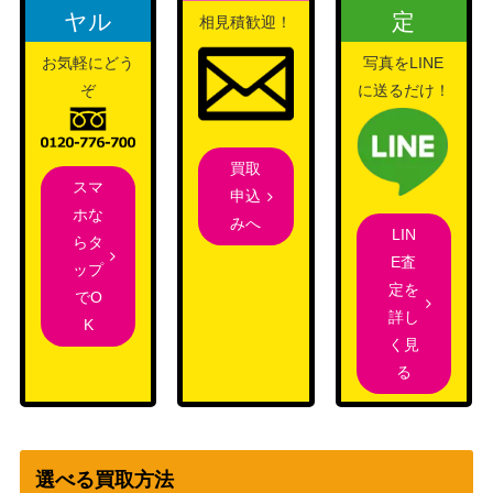
P】
ラガールズ Next Twinkle!）
ヤル
定
相見積歓迎！
風刃 迅 悠一(WTR/
ブシロード
4,000
S85-003OFR)
（ワールドトリガー）
お気軽にどう
写真をLINE
ぞ
に送るだけ！
ご機嫌な挨拶 なで
ブシロード
しこ【YRC/W116-
7,980
（ゆるキャン△ SEASON3）
030SP】
買取
柔らかな微笑み 風
ブシロード
スマ
13,000
申込
野灯織(ISC/S81-0
（アイドルマスター シャイニ
ホな
みへ
LIN
85SSP)
ーカラーズ）
らタ
E査
ップ
クオリティの追求
ブシロード
定を
でO
朝香 果林【SIN/W
（ラブライブ！スクールアイ
4,200
詳し
K
109-098SP】
ドルフェスティバル2）
く見
“夜闇を裂く風”マ
ブシロード
る
スキング (BD/W95
（バンドリ！ ガールズバンド
3,500
-034SSP)
パーティ！ 5th Anniversary）
秘めたる努力 松岡
ブシロード
チロル【HBR/W11
（ヘブンバーンズレッド
2,200
選べる買取方法