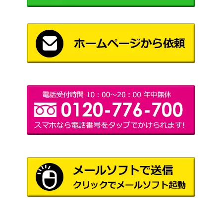
タイマン買ってく
ブシロード
れよ タケミチ (TR
1,000
（東京リベンジャーズ）
V/S92-T03SP)
一緒にお出かけ 英
Wizards
梨々 (SHS/W98-00
（冴えない彼女の育てかた
2,400
1SP)
Fine）
リラックスタイム
ブシロード
マヤ(GU/W94-077
（ご注文はうさぎですか？
2,800
SP)
Re:Edit）
“Breakthrough!”市
ブシロード
ヶ谷有咲 (BD/WE3
1,800
（Poppin’Party×Roselia）
5-05OFR)
“青薔薇の道”湊友
ブシロード
100,000
希那 (BD/W95-082
（バンドリ！ ガールズバンド
SSP)
パーティ！ 5th Anniversary）
プールサイドの誘
ブシロード
27,000
惑 トール(KMD/W
（小林さんちのメイドラゴ