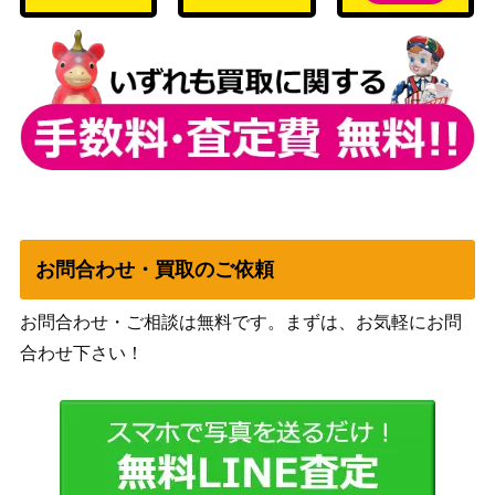
姉の日課 黒澤 ダ
ブシロード
イヤ【SIS/W109-0
（ラブライブ！スクールアイ
6,000
96SP】
ドルフェスティバル2）
純白の願い 中野
ブシロード
四葉(5HY/W90-00
2,500
（五等分の花嫁∬）
4HYR)
ブシロード
星川 リリィ (ZLS/
（ゾンビランドサガ リベン
9,000
W93-003SSP)
ジ）
お問合わせ・買取のご依頼
夜風のChill Time
ブシロード
柳 美音【HBR/W1
（ヘブンバーンズレッド
2,000
お問合わせ・ご相談は無料です。まずは、お気軽にお問
17-060SP】
Vol.2）
合わせ下さい！
私のキラめき 星見
20,000
ブシロード
純那（STR）RSL
貫きたい音楽 山田
ブシロード
15,000
リョウ（BTR/W10
（ぼっち・ざ・ろっく！）
7-038SSP）