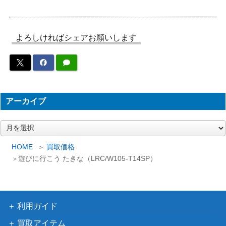
96-T03SSP)
ン）
銃は剣よりも強し
ブシロード
よろしければシェアお願いします
ホル・ホース（JJ/
（ジョジョの奇妙な冒険 スタ
2,500
SE41-07SP）
ーダストクルセイダース）
“ドキドキのお嬢様
ブシロード
37,000
学校”倉田ましろ
（バンドリ！ ガールズバンド
(BD/W95-081SSP)
パーティ！ 5th Anniversary）
アーカイブ
ありすの物語 橘
ブシロード
ありす【IMC/W11
（アイドルマスター シンデレ
4,500
ア
5-101SP】
ラガールズ Next Twinkle!）
ー
カ
HOME
買取価格
Creeping Black マ
イ
遊びに行こう たきな（LRC/W105-T14SP）
ンハッタンカフェ
ブシロード
ブ
4,000
（UMA/W106-056
（ウマ娘）
SP）
“大河よ共に泣いて
ブシロード
利用ガイド
10,000
くれ”さくら (ZLS/
（ゾンビランドサガ リベン
買取アイテム