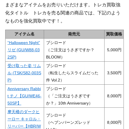
まざまなアイテムをお売りいただけます。トレカ買取強
化タイトル トレカを売る関連の商品では、下記のよう
なものを強化買取中です！。
アイテム名
発売元
買取価格
“Halloween Night”
ブシロード
リゼ (GU/W88-03
（ご注文はうさぎですか？
5,000
2SP)
BLOOM）
受け取った姿 リム
ブシロード
ル (TSK/S82-003S
（転生したらスライムだった
3,500
P)
件 Vol.2）
Anniversary Rabbi
ブシロード
t チノ【GU/WE46-
（「ご注文はうさぎです
8,000
50SP】
か？」10th Anniversary）
摩天楼のダークヒ
ブシロード
ーロー キャロル・
（ヘブンバーンズレッド
8,000
リーパー【HBR/W