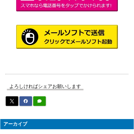
ブシロード
ナリワン（UMA/W
1,200
（ウマ娘）
106-093SP）
悪魔の心臓を持つ
もの サムライソー
ブシロード
1,400
ド（CSM/S96-035
（チェンソーマン）
SP）
険道を越えた先に
ブシロード
綾乃【YRC/W116-
3,980
（ゆるキャン△ SEASON3）
073SP】
サクラ、すすめ！
サクラバクシンオ
ブシロード
よろしければシェアお願いします
1,500
ー（UMA/W106-1
（ウマ娘）
28SP）
山脇様の手下：マ
ブシロード
ジカルにゃん 天音
（ヘブンバーンズレッド
7,980
巫呼【HBR/W117-
アーカイブ
Vol.2）
009SP】