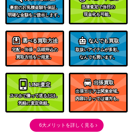
Feel] Vol.2）
迅速査定で当日の
事前のお見積金額を保証。
楽園を目指す少女
ブシロード
現金化も可能。
明確な金額をご提示します。
みちる (GRI/S84-0
1,800
（グリザイアの果実 Vol.2）
69OFR)
チェンジオブペー
ブシロード
選べる買取方法
なんでも買取
ス 宮下 愛【SIN/W
（ラブライブ！スクールアイ
1,500
109-059SP】
ドルフェスティバル2）
宅配・出張・店頭持込の
取扱いアイテムが多彩。
Anniversary Rabbi
買取方法をご用意。
なんでも買います。
ブシロード
t 青山ブルーマウ
（「ご注文はうさぎです
2,000
ンテン【GU/WE46
か？」10th Anniversary）
-54SP】
出張買取
LINE査定
#プロテインザス
ブシロード
出張エリアは関東全域。
バル 大空スバル(H
（ホロライブプロダクショ
4,000
スマホで撮って送るだけ。
内容によっては遠方も。
OL/W91-016SP)
ン）
気軽に査定依頼。
対決！！エア・ス
ブシロード
テージ 桜庭 星羅
12,880
（ヘブンバーンズレッド
6大メリットを詳しく見る
【HBR/W117-004
Vol.2）