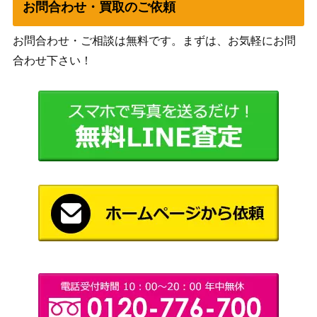
ル (DDM/S88-027
1,000
お問合わせ・買取のご依頼
るのは間違っているだろう
SP)
か）
お問合わせ・ご相談は無料です。まずは、お気軽にお問
Happy 14th Annive
合わせ下さい！
rsary !!（PR/箔押
WS
45,000
し）【WS/WSPR-
（全国決勝大会 参加証）
P02】
変わった“トー
ブシロード
チ”悠二【SS/WE4
5,500
（灼眼のシャナ）
1-10SP】
ライフ・グラフィ
ブシロード
ティ 五十嵐響子
（アイドルマスター シンデレ
4,500
【IMC/W115-058S
ラガールズ Next Twinkle!）
P】
ブシロード
聖女ミザリー(BF
（痛いのは嫌なので防御力に
1,200
R/S78-058SP)
極振りしたいと思います。）
稲荷所縁江戸紫 イ