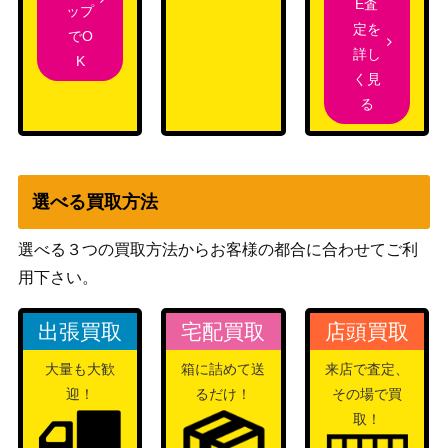
E査
1OFR)
ップ
定を
でO
ソーセージを頬張
詳し
K
って なでしこ【Y
ブシロード
4,980
く見
RC/W116-036S
（ゆるキャン△ SEASON3）
る
P】
ありすの物語 橘
ブシロード
ありす【IMC/W11
（アイドルマスター シンデレ
4,500
5-101SP】
ラガールズ Next Twinkle!）
選べる買取方法
希求と渇仰 小笠原
ブシロード
選べる３つの買取方法からお客様の都合に合わせてご利
緋雨【HBR/W117-
（ヘブンバーンズレッド
9,980
012SP】
Vol.2）
用下さい。
岩穿つ青 グラスワ
ブシロード
出張買取
宅配買取
店頭買取
ンダー（UMA/W1
2,800
（ウマ娘）
06-005SP）
大量も大歓
箱に詰めて送
来店で査定、
“ナイトメア・オ
迎！
るだけ！
その場で買
ブシロード
ア・クイーン”狂三
取！
（デート・ア・バレット(エク
1,800
(DAL/WE33-001O
ストラ)）