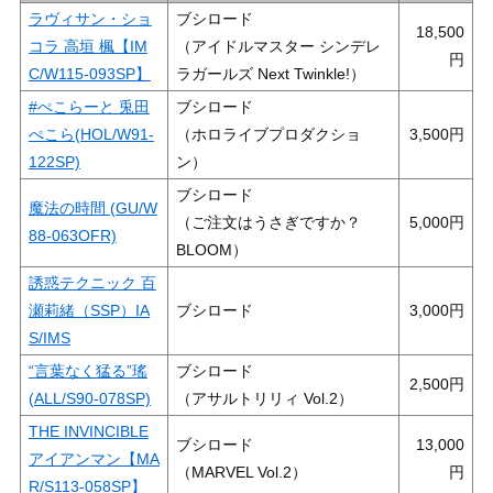
ラヴィサン・ショ
ブシロード
18,500
コラ 高垣 楓【IM
（アイドルマスター シンデレ
C/W115-093SP】
ラガールズ Next Twinkle!）
#ぺこらーと 兎田
ブシロード
ぺこら(HOL/W91-
（ホロライブプロダクショ
3,500
122SP)
ン）
ブシロード
魔法の時間 (GU/W
（ご注文はうさぎですか？
5,000
88-063OFR)
BLOOM）
誘惑テクニック 百
瀬莉緒（SSP）IA
ブシロード
3,000
S/IMS
“言葉なく猛る”瑤
ブシロード
2,500
(ALL/S90-078SP)
（アサルトリリィ Vol.2）
THE INVINCIBLE
ブシロード
13,000
アイアンマン【MA
（MARVEL Vol.2）
R/S113-058SP】