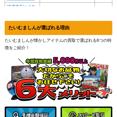
“生臭坊主”ハイタ
ブシロード
ー【SFN/S108-00
500
（葬送のフリーレン）
7SP】
“お花大好き純粋少
たいむましんが選ばれる理由
ブシロード
女”愛花【AGS/W1
5,000
（アリス・ギア・アイギス）
たいむましんが懐かしアイテムの買取で選ばれる6つの特
08-001SP】
徴をご紹介！
真っ直ぐな想い(5
ブシロード
11,000
HY/W90-078OFR)
（五等分の花嫁∬）
祝福のシュトラー
ブシロード
10,000
ル 神崎蘭子【IMC/
（アイドルマスター シンデレ
W115-104SP】
ラガールズ Next Twinkle!）
クオリティの追求
ブシロード
朝香 果林【SIN/W
（ラブライブ！スクールアイ
4,200
109-098SP】
ドルフェスティバル2）
ブシロード
天の衣 イリヤ(FS/
（Fate/stay night [Heaven’s
3,000
S77-078SP)
スピード取引
見積金額保証