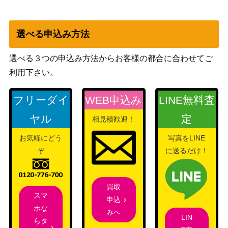
SP】
迷宮に咲く花 蒔菜
ブシロード
3,000
(GRI/S84-002SP)
（グリザイアの果実 Vol.2）
選べる申込み方法
ありがとう、勇気
ブシロード
10,000
望月穂波 (PJS/S91
（プロジェクトセカイ カラフ
選べる３つの申込み方法からお客様の都合に合わせてご
-058SSP)
ルステージ！ feat. 初音ミク）
利用下さい。
正義の仮面 アクシ
ブシロード
ョン仮面【CS/S11
6,000
フリーダイ
WEB申込み
LINE無料査
（映画クレヨンしんちゃん）
4-030SP】
ヤル
定
相見積歓迎！
運命に導かれた坂
ブシロード
11,000
お気軽にどう
写真をLINE
道【Fsh/W120-10
（富士見ファンタジア文庫
ぞ
に送るだけ！
9SP】
Vol.2）
ブシロード
二階堂 サキ (ZLS/
10,000
（ゾンビランドサガ リベン
W93-002SSP)
買取
ジ）
スマ
申込
女優として 中野
ホな
みへ
ブシロード
LIN
一花(5HY/W90-00
5,000
らタ
（五等分の花嫁∬）