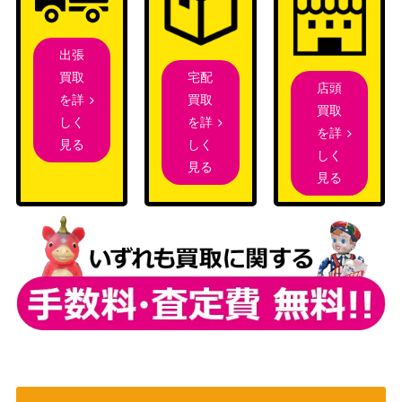
FR)
勝利の栄光へ テイ
ブシロード
出張
エムオペラオー
（劇場版『ウマ娘 プリティー
3,000
宅配
買取
【UMA/W119-029
店頭
ダービー 新時代の扉』）
買取
を詳
SP】
買取
を詳
しく
“Draconic Mag
を詳
ブシロード
しく
見る
e”マレフィセント
しく
（Disney ミラー・ウォリアー
2,000
見る
【MRd/S111-072
見る
ズ）
MSP】
“Halloween Night”
ブシロード
12,000
チノ (GU/W88-07
（ご注文はうさぎですか？
0SP)
BLOOM）
“ブロカント” ココ
ブシロード
35,000
ア (GU/W88-036S
（ご注文はうさぎですか？
SP)
BLOOM）
ブシロード
したたかな街娘 シ
（ダンジョンに出会いを求め