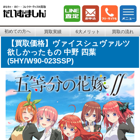
初めての方へ
買取実績
6大メリット
買取の流れ
【買取価格】ヴァイスシュヴァルツ
欲しかったもの 中野 四葉
(5HY/W90-023SSP)