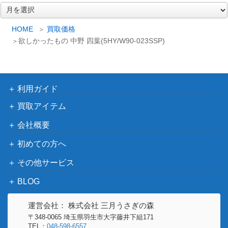
ア
可愛いが溢れるス
ブシロード
ー
テージ 中須 かす
14,000
カ
（ラブライブ！虹ヶ咲学園ス
HOME
買取価格
み (LNJ/W97-003S
イ
欲しかったもの 中野 四葉(5HY/W90-023SSP)
クールアイドル同好会）
ブ
SP)
セレブレイト・カ
ブシロード
レイド 速水 奏【I
10,000
（アイドルマスター シンデレ
MC/W115-097S
利用ガイド
ラガールズ Next Twinkle!）
P】
買取アイテム
ブシロード
エンリコ・P&Ws
会社概要
（ジョジョの奇妙な冒険 スト
3,000
（JJ/SE42-13SP）
ーンオーシャン）
初めての方へ
“アスガルド”の王
その他サービス
ブシロード
子 ソー (MAR/S89
6,000
（Marvel/Card Collection）
BLOG
-003A)
ピュアハート 箱崎
運営会社： 株式会社 三月うさぎの森
星梨花（SP）IAS/I
ブシロード
3,000
〒348-0065 埼玉県羽生市大字藤井下組171
MS
TEL：
048-598-6557