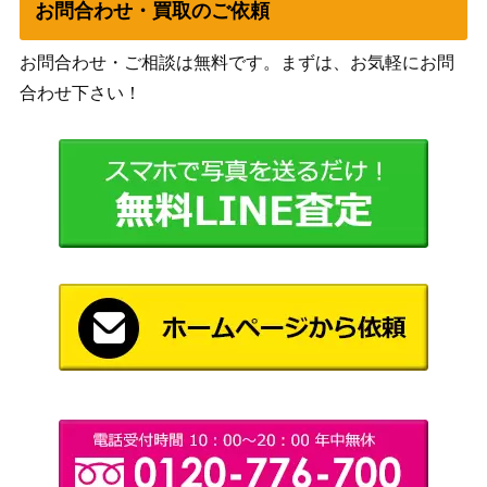
一途な乙女 中野
お問合わせ・買取のご依頼
ブシロード
二乃(5HY/W90-05
3,800
（五等分の花嫁∬）
1OFR)
お問合わせ・ご相談は無料です。まずは、お気軽にお問
“Astral Harmon
ブシロード
合わせ下さい！
y”広町七深(BD/WE
（Morfonica×RAISE A
3,200
34-01SP)
SUILEN）
対峙の時 ヘカテー
ブシロード
【SS/WE41-53S
4,400
（灼眼のシャナ）
P】
迅速果断 小南 桐
ブシロード
絵(WTR/S85-002S
4,000
（ワールドトリガー）
P)
夜明け前の語らい
ブシロード
20,000
星乃一歌 (PJS/S91
（プロジェクトセカイ カラフ
-081SSP)
ルステージ！ feat. 初音ミク）
ブシロード
迷宮探索アドバイ
（ダンジョンに出会いを求め
ザー エイナ (DDM/
1,000