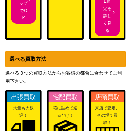
E査
ップ
“〈刻々帝〉”狂三
ブシロード
定を
でO
15,000
(DAL/WE33-004S
（デート・ア・バレット(エク
詳し
K
P)
ストラ)）
く見
る
Natural Brilliance
サトノダイヤモン
ブシロード
7,500
ド（UMA/W106-1
（ウマ娘）
32SP）
選べる買取方法
スターライトビー
ト オグリキャップ
ブシロード
4,500
選べる３つの買取方法からお客様の都合に合わせてご利
（UMA/W106-086
（ウマ娘）
用下さい。
SP）
誘惑テクニック 百
出張買取
宅配買取
店頭買取
瀬莉緒（SSP）IA
ブシロード
3,000
S/IMS
大量も大歓
箱に詰めて送
来店で査定、
迎！
るだけ！
その場で買
私のキラめき 大場
25,000
ブシロード
取！
なな（STR）RSL