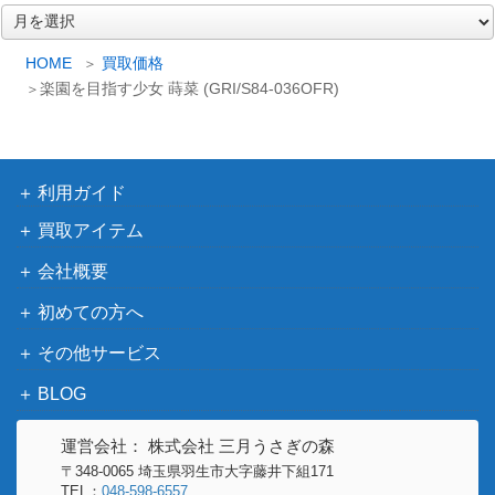
リム (TSK/S82-02
（転生したらスライムだった
ア
ー
9SP)
件 Vol.2）
カ
HOME
買取価格
“王冠の贈り物” シ
ブシロード
イ
楽園を目指す少女 蒔菜 (GRI/S84-036OFR)
ャロ GU/W88-004
（ご注文はうさぎですか？
3,500
ブ
OFR)
BLOOM）
おそろいのキーホ
ルダー アーニャ
ブシロード
20,000
利用ガイド
（SPY/S106-003S
（SPY×FAMILY）
買取アイテム
EC）
会社概要
映画撮影の日 成神
ブシロード
空(DBG/W87-002
2,500
初めての方へ
（神様になった日）
SP)
その他サービス
元気いっぱい！ 梨
ブシロード
12,000
璃(ALL/S76-T12S
（アサルトリリィ
BLOG
P)
BOUQUET）
運営会社： 株式会社 三月うさぎの森
“千年に一度の
ブシロード
〒348-0065 埼玉県羽生市大字藤井下組171
夜”奥沢美咲 (BD/
（バンドリ！ ガールズバンド
8,000
TEL：
048-598-6557