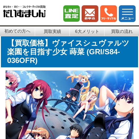
初めての方へ
買取実績
6大メリット
買取の流れ
【買取価格】ヴァイスシュヴァルツ
楽園を目指す少女 蒔菜 (GRI/S84-
036OFR)