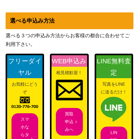
（ご注文はうさぎですか？
ーマウンテン (GU/
BLOOM）
W88-077SSP)
選べる申込み方法
“Halloween Night”
ブシロード
メグ (GU/W88-06
（ご注文はうさぎですか？
1,000
選べる３つの申込み方法からお客様の都合に合わせてご
8SP)
BLOOM）
利用下さい。
ブシロード
いつも通り 美竹蘭
（バンドリ！ ガールズバンド
フリーダイ
WEB申込み
LINE無料査
（BD/WE42-051S
5,000
パーティ！ Countdown
P）
ヤル
定
Collection）
相見積歓迎！
“成子坂のかしまし
お気軽にどう
写真をLINE
オタク”シタラ【A
ブシロード
ぞ
に送るだけ！
7,500
GS/W108-004S
（アリス・ギア・アイギス）
P】
買取
スマホ越しのはに
ブシロード
スマ
申込
かみ 西木野 真姫
（ラブライブ！スクールアイ
5,500
ホな
みへ
【SIL/W109-097S
LIN
ドルフェスティバル2）
らタ
P】