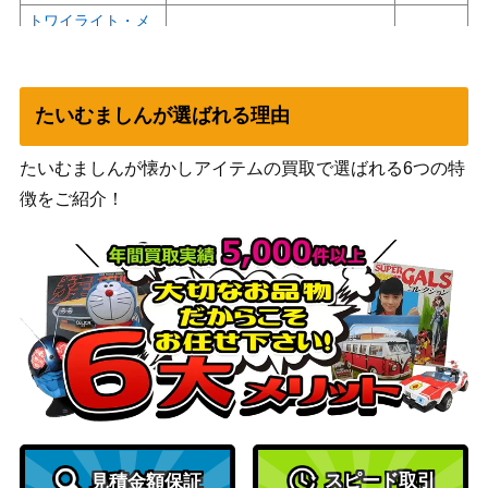
トワイライト・メ
ブシロード
モリーズ 國見 タ
（ヘブンバーンズレッド
9,000
マ【HBR/W117-06
Vol.2）
5SP】
たいむましんが選ばれる理由
unsigned エアシャ
ブシロード
カール（UMA/W1
1,500
たいむましんが懐かしアイテムの買取で選ばれる6つの特
（ウマ娘）
06-004SP）
徴をご紹介！
“クローゼットの
ブシロード
16,000
涙”チュチュ (BD/
（バンドリ！ ガールズバンド
W95-095SSP)
パーティ！ 5th Anniversary）
未来へ一緒に 癒月
ブシロード
12,000
ちょこ(HOL/W91-
（ホロライブプロダクショ
077SSP)
ン）
降り注ぐ光 東條
ブシロード
希【SIL/W109-037
（ラブライブ！スクールアイ
3,200
SP】
ドルフェスティバル2）
スピード取引
見積金額保証
暗闇の、その先へ