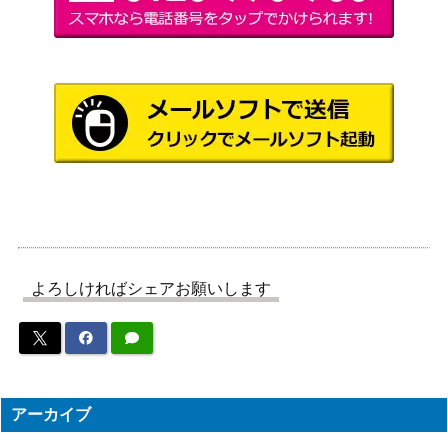
るのは間違っているだろう
S88-076SP)
か）
託された「希望」
ブシロード
E・アルニーニョ
（ジョジョの奇妙な冒険 スト
2,300
（JJ/SE42-31SP）
ーンオーシャン）
プラタナス・ウィ
ッチ スイープトウ
ブシロード
2,500
ショウ（UMA/W1
（ウマ娘）
06-136SP）
ブシロード
“クロの陣営”美遊
（Fate/kaleid liner
8,000
よろしければシェアお願いします
(PI/SE36-17SP)
Prisma☆Illya プリズマ☆ファ
ンタズム Extra）
堕天使じゃんけん
ブシロード
12,000
津島 善子【SIS/W
（ラブライブ！スクールアイ
109-004SP】
ドルフェスティバル2）
アーカイブ
うまいのだぁ！ ミ
ブシロード
12,000