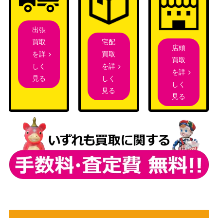
ブシロード
看板プレイヤー メ
（痛いのは嫌なので防御力に
17,000
イプル(BFR/S78-T
極振りしたいと思います。 ト
出張
01SP)
ライアルデッキ＋）
宅配
買取
店頭
完全なる存在DIO&
ブシロード
買取
を詳
14,000
買取
ザ・ワールド（JJ/
（ジョジョの奇妙な冒険 スタ
を詳
しく
を詳
SE41-17SP）
ーダストクルセイダース）
しく
見る
しく
見る
恋に落ちた瞬間 有
見る
ブシロード
馬かな【OSK/S10
8,000
（推しの子）
7-002SP】
一緒にお出かけ 出
Wizards
海 (SHS/W98-002
（冴えない彼女の育てかた
2,000
SP)
Fine）
ありのままでいら
ブシロード
れる瞬間 リコ【Y
（幻日のヨハネ -SUNSHINE in
4,000
HN/W111-079S
the MIRROR-）
P】