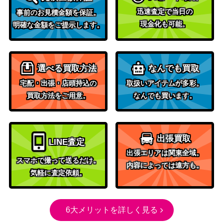
ブシロード
アクア【OSK/S10
3,500
迅速査定で当日の
事前のお見積金額を保証。
（推しの子）
7-035SP】
現金化も可能。
明確な金額をご提示します。
ブシロード
喜色満面 シュナ
（転生したらスライムだった
4,500
(TSK/S82-031SP)
件 Vol.2）
選べる買取方法
なんでも買取
セレブヒーロー ア
宅配・出張・店頭持込の
取扱いアイテムが多彩。
ブシロード
30,000
イアンマン (MAR/
買取方法をご用意。
なんでも買います。
（Marvel/Card Collection）
S89-032A)
ロード・オブ・エ
ンペラー シンボリ
ブシロード
2,600
出張買取
LINE査定
ルドルフ（UMA/W
（ウマ娘）
出張エリアは関東全域。
106-101SP）
スマホで撮って送るだけ。
内容によっては遠方も。
“Halloween Night”
ブシロード
気軽に査定依頼。
ココア(GU/W88-0
（ご注文はうさぎですか？
6,000
33SP)
BLOOM）
“うさぎになったバ
6大メリットを詳しく見る
ブシロード
リスタ” 青山ブル
10,000