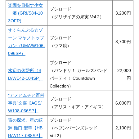
楽園を目指す少女
ブシロード
一姫 (GRI/S84-10
3,200
（グリザイアの果実 Vol.2）
3OFR)
すくらんぶる☆ゾ
ーン マヤノトップ
ブシロード
3,700
ガン（UMA/W106-
（ウマ娘）
096SP）
ブシロード
水辺の休憩所（B
（バンドリ！ ガールズバンド
22,000
D/WE42-104SP）
パーティ！ Countdown
Collection）
“アメとムチと百科
ブシロード
事典”文嘉【AGS/
6,000
（アリス・ギア・アイギス）
W108-066SP】
宙の探求、星の眩
ブシロード
輝 樋口 聖華【HB
（ヘブンバーンズレッド
2,100
R/W117-088SP】
Vol.2）