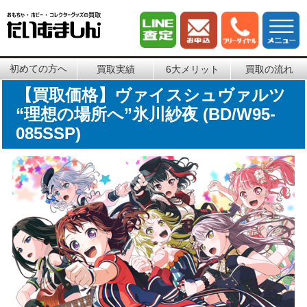
初めての方へ
買取実績
6大メリット
買取の流れ
【買取価格】ヴァイスシュヴァルツ
“理想の場所へ”氷川紗夜 (BD/W95-
085SSP)