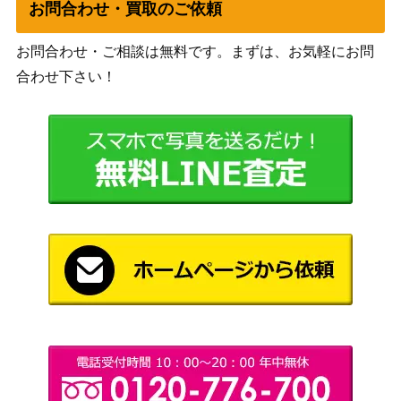
師 玄奘三蔵(FGO/
（劇場版 Fate/Grand Order -
3,500
お問合わせ・買取のご依頼
S87-029SP)
神聖円卓領域キャメロット-）
お問合わせ・ご相談は無料です。まずは、お気軽にお問
“パジャマパーティ
ブシロード
ー”梨璃 (ALL/S90-
5,000
合わせ下さい！
（アサルトリリィ Vol.2）
050SSP)
ブシロード
夢の世界へようこ
（ラブライブ！虹ヶ咲学園ス
25,000
そー 近江 彼方(LN
クールアイドル同好会 feat.ス
J/W85-073SSP)
クールアイドルフェスティバ
ル ALL STARS）
レッドストライフ
ゴールドシップ
ブシロード
1,700
（UMA/W106-126
（ウマ娘）
SP）
甘カワ☆ニゅーい
ブシロード
ヤー 大槻 唯【IM
（アイドルマスター シンデレ
5,000
C/W115-002SP】
ラガールズ Next Twinkle!）