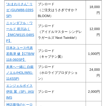
“おまわりさん” リ
ブシロード
18,000
ゼ (GU/W88-039S
（ご注文はうさぎですか？
SP)
BLOOM）
ニャンダフル・ワ
ブシロード
ールド 前川みく
12,000
（アイドルマスター シンデレ
【IMC/W115-048S
ラガールズ Next Twinkle!）
P】
日本Jr.ユース代表
ブシロード
若島津 健【CTB/W
1,000
（キャプテン翼）
118-060SP】
未来へ一緒に 白銀
ブシロード
24,000
ノエル(HOL/W91-
（ホロライブプロダクショ
114SSP)
ン）
エンジェルボイス
伊吹 翼（SP）IAS/
ブシロード
2,000
IMS
神話最強のヒーロ