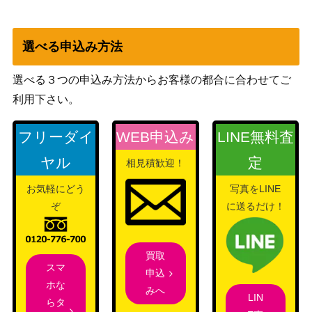
緋雨【HBR/W117-
（ヘブンバーンズレッド
9,980
012SP】
Vol.2）
選べる申込み方法
世界一幸せな作家
ブシロード
18,000
詩羽 (SHS/W98-06
（冴えない彼女の育てかた
選べる３つの申込み方法からお客様の都合に合わせてご
3SEC)
Fine）
利用下さい。
レインボーコッペ
ブシロード
パン 中須 かすみ
フリーダイ
WEB申込み
LINE無料査
（ラブライブ！スクールアイ
2,500
【SIN/W109-003S
ドルフェスティバル2）
ヤル
定
P】
相見積歓迎！
リゼ・グラトニー
ブシロード
お気軽にどう
写真をLINE
14,000
【GU/WE46-24S
（「ご注文はうさぎです
ぞ
に送るだけ！
P】
か？」10th Anniversary）
ブシロード
継続してきた演奏
買取
（バンドリ！ ガールズバンド
青葉モカ（BD/WE
3,200
スマ
申込
パーティ！ Countdown
42-052SP）
ホな
みへ
Collection）
LIN
らタ