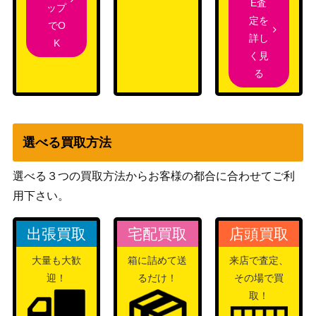
麗しき女医 高荷
ブシロード
E査
ップ
恵【RKN/S115-00
（るろうに剣心 －明治剣客浪
2,000
定を
でO
3SP】
漫譚－）
詳し
K
く見
日本Jr.ユース代表
ブシロード
る
三杉 淳【CTB/W1
1,800
（キャプテン翼）
18-001SP】
いたずら好きな使
ブシロード
い魔 (GU/W88-10
（ご注文はうさぎですか？
5,000
選べる買取方法
6OFR)
BLOOM）
断ち切れない縁 ア
ブシロード
選べる３つの買取方法からお客様の都合に合わせてご利
17,000
リスリーゼ【Fks/
（富士見ファンタジア文庫
用下さい。
W120-002SEC】
Vol.2）
未来へ一緒に 獅白
ブシロード
出張買取
宅配買取
店頭買取
14,000
ぼたん(HOL/W91-
（ホロライブプロダクショ
大量も大歓
箱に詰めて送
来店で査定、
121SSP)
ン）
迎！
るだけ！
その場で買
“成子坂のかしまし
取！
オタク”シタラ【A
ブシロード
7,500