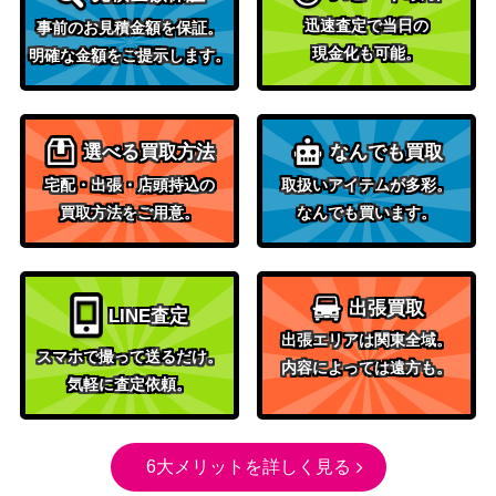
“お友だち”を追っ
ブシロード
迅速査定で当日の
事前のお見積金額を保証。
て マンハッタンカ
10,000
（劇場版『ウマ娘 プリティー
現金化も可能。
明確な金額をご提示します。
フェ【UMA/W119-
ダービー 新時代の扉』）
055SP】
スペシャルドリー
マー スペシャルウ
ブシロード
選べる買取方法
なんでも買取
3,300
ィーク（UMA/W1
（ウマ娘）
宅配・出張・店頭持込の
取扱いアイテムが多彩。
06-011SP）
買取方法をご用意。
なんでも買います。
ブシロード
Emotional Power
（ラブライブ！虹ヶ咲学園ス
65,000
優木 せつ菜(LNJ/
クールアイドル同好会 feat.ス
出張買取
LINE査定
W85-042SSP)
クールアイドルフェスティバ
出張エリアは関東全域。
ル ALL STARS）
スマホで撮って送るだけ。
内容によっては遠方も。
いつか必ず マンハ
気軽に査定依頼。
ブシロード
ッタンカフェ【U
（劇場版『ウマ娘 プリティー
5,000
MA/W119-062S
ダービー 新時代の扉』）
P】
6大メリットを詳しく見る
希求と渇仰 小笠原
ブシロード