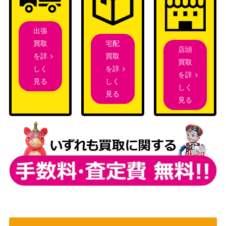
GS/W108-004S
（アリス・ギア・アイギス）
P】
不自由マスカレー
出張
ブシロード
ド 朝比奈まふゆ
32,000
宅配
買取
（プロジェクトセカイ カラフ
店頭
(PJS/S91-087SS
買取
を詳
ルステージ！ feat. 初音ミク）
買取
P)
を詳
しく
を詳
しく
見る
“オクトーバーフェ
ブシロード
しく
見る
スト” チノ (GU/W
（ご注文はうさぎですか？
1,500
見る
88-073OFR)
BLOOM）
大人になるという
ブシロード
こと トーカ【GRI/
（グリザイア：ファントムト
5,800
S112-024SP】
リガー）
フィーユ・エクレ
ール カレンチャン
ブシロード
10,000
（UMA/W106-050
（ウマ娘）
SP）
荒廃の地を往く法
ブシロード