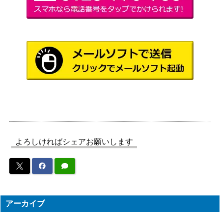
超人 ハルク (MAR/
ブシロード
5,000
S89-002A)
（Marvel/Card Collection）
スタンバイオッケ
ブシロード
40,000
ー 大崎甘奈(ISC/S
（アイドルマスター シャイニ
81-003SSP)
ーカラーズ）
pf.Victory formul
a… ビワハヤヒデ
ブシロード
1,500
（UMA/W106-091
（ウマ娘）
SP）
“その手を通じ”若
ブシロード
12,000
宮イヴ (BD/W95-0
（バンドリ！ ガールズバンド
よろしければシェアお願いします
09SSP)
パーティ！ 5th Anniversary）
日本Jr.ユース代表
ブシロード
松山 光【CTB/W1
1,000
（キャプテン翼）
18-003SP】
ちょっとあげる～
ブシロード
アーカイブ
10,000
和泉愛依(ISC/S81-
（アイドルマスター シャイニ