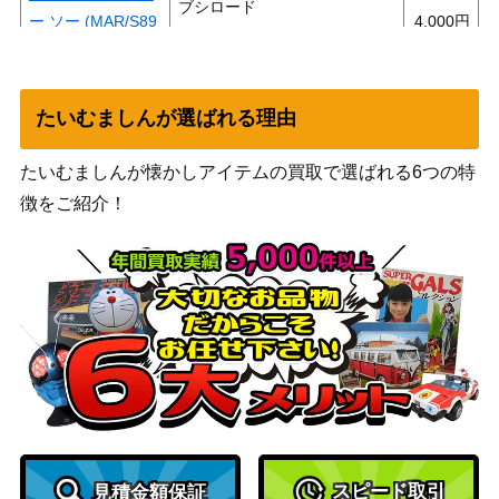
ブシロード
ー ソー (MAR/S89
4,000
（Marvel/Card Collection）
-T03SP)
アフターランチ 国
ブシロード
木田 花丸【SIS/W
（ラブライブ！スクールアイ
2,000
たいむましんが選ばれる理由
109-006SP】
ドルフェスティバル2）
たいむましんが懐かしアイテムの買取で選ばれる6つの特
アルティメットマ
ブシロード
ーメイド 有栖川夏
徴をご紹介！
（アイドルマスター シャイニ
9,000
葉(ISC/S81-033SS
ーカラーズ）
P)
“Halloween Night”
ブシロード
千夜 (GU/W88-01
（ご注文はうさぎですか？
4,000
6SP)
BLOOM）
アイドル【OSK/S
ブシロード
6,000
107-T12OFR】
（推しの子）
ドレスアップ 千夜
ブシロード
3,000
(GU/W94-018SP)
（東京リベンジャーズ）
スピード取引
見積金額保証