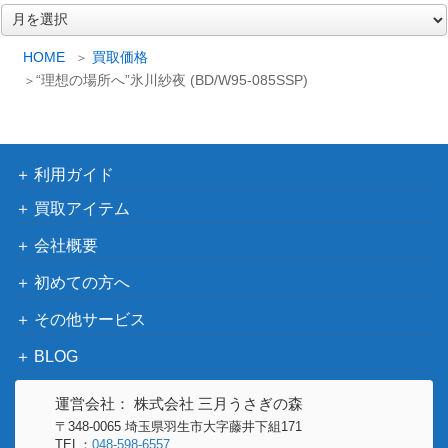
036SSP)
ーカラーズ）
ア
ー
チェンジオブペー
ブシロード
カ
HOME
買取価格
ス 宮下 愛【SIN/W
（ラブライブ！スクールアイ
1,500
イ
“理想の場所へ”氷川紗夜 (BD/W95-085SSP)
109-059SP】
ドルフェスティバル2）
ブ
キラキラレインボ
ブシロード
ー♪ 鏡音リン (PJS/
（プロジェクトセカイ カラフ
9,000
S91-033SSP)
ルステージ！ feat. 初音ミク）
利用ガイド
生きているように
ブシロード
買取アイテム
50,000
宵崎奏 (PJS/S91-0
（プロジェクトセカイ カラフ
会社概要
82SSP)
ルステージ！ feat. 初音ミク）
“全力少女”一葉 (A
ブシロード
初めての方へ
1,400
LL/S90-083SP)
（アサルトリリィ Vol.2）
その他サービス
純白の願い 中野
ブシロード
BLOG
一花(5HY/W90-00
2,000
（五等分の花嫁∬）
5HYR)
運営会社： 株式会社 三月うさぎの森
“B小町”有馬かな
ブシロード
19,000
〒348-0065 埼玉県羽生市大字藤井下組171
【OSK/S107-004S
TEL：
048-598-6557