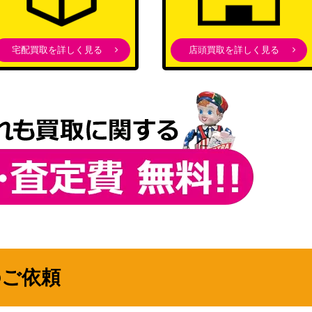
（プロジェクトセカイ カラ
36SSP)
15,000
フルステージ！ feat. 初音
ミク）
宅配買取を詳しく見る
店頭買取を詳しく見る
ブシロード
（ラブライブ！虹ヶ咲学園
P)
スクールアイドル同好会
7,000
feat.スクールアイドルフェ
スティバル ALL STARS）
ブシロード
SSP)
（小林さんちのメイドラゴ
8,000
ン）
ブシロード
094SP）
1,900
（ウマ娘）
ブシロード
のご依頼
（ダンジョンに出会いを求
3,500
めるのは間違っているだろ
うか）