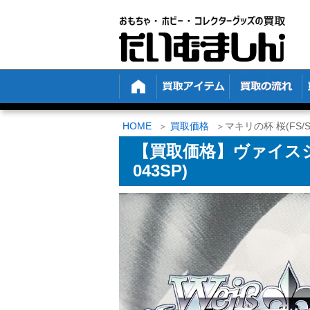
HOME
買取価格
マキリの杯 桜(FS/S7
【買取価格】ヴァイスシュ
043SP)