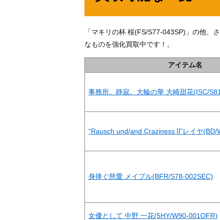
「マキリの杯 桜(FS/S77-043SP)
なものを強化買取中です！。
アイテム名
事務所。静寂。大輪の華 大崎甜花(ISC/S81-
“Rausch und/and Craziness Ⅱ”レイヤ(BD/
身捧ぐ慈愛 メイプル(BFR/S78-002SEC)
女優として 中野 一花(5HY/W90-001OFR)