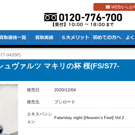
WEBからお
7-043SP)
ヴァルツ マキリの杯 桜(FS/S77-
発売日
2020/12/04
発売元
ブシロード
エキスパンシ
Fate/stay night [Heaven’s Feel] Vol.2
ョン