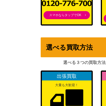
スターライトビート オグリキャップ（UMA/W
スマホならタップでOK
私のキラめき 石動 双葉（STR）RSL
“故郷の花” フリーレン＆ヒンメル【SFN/S10
楽園を目指す少女 幸 (GRI/S84-067OFR)
選べる買取方法
Anniversary Rabbit シャロ【GU/WE46-0
選べる３つの買取方法
出張買取
優しい微笑み ロイド（SPY/S106-028SE
大量も大歓迎！
撃砕の無彩色 石井 色葉【HBR/W117-030