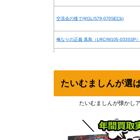
交流会の後で(KGL/S79-070SECb)
俺なりの正義 真島（LRC/W105-033SSP
未来へ一緒に 赤井はあと(HOL/W91-074SS
たいむましんが選
未来へ一緒に 桐生ココ(HOL/W91-004SSP
たいむましんが懐かし
あわわわわっ！？ 花里みのり (PJS/S91-03
“B小町”MEMちょ【OSK/S107-003SSP】