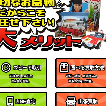
A/W106-053S
ブシロード
1,500
（ウマ娘）
ブシロード
1-033SSP)
（アイドルマスター シャイ
9,000
ニーカラーズ）
ブシロード
OFR)
3,500
（ワールドトリガー）
ブシロード
2,150
（灼眼のシャナ）
ブシロード
スピード取引
選べる買取方法
P】
（ラブライブ！スクールア
3,000
イドルフェスティバル2）
迅速査定で当日の
宅配・出張・店頭持込の
ブシロード
現金化も可能。
買取方法をご用意。
59SP】
（ラブライブ！スクールア
1,500
イドルフェスティバル2）
ブシロード
LINE査定
出張買取
（バンドリ！ ガールズバン