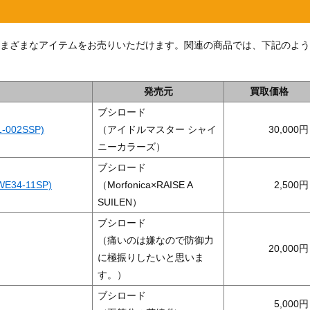
」の他、さまざまなアイテムをお売りいただけます。関連の商品では、下記のよう
発売元
買取価格
ブシロード
002SSP)
（アイドルマスター シャイ
30,000
ニーカラーズ）
ブシロード
WE34-11SP)
（Morfonica×RAISE A
2,500
SUILEN）
ブシロード
（痛いのは嫌なので防御力
20,000
に極振りしたいと思いま
す。）
ブシロード
5,000