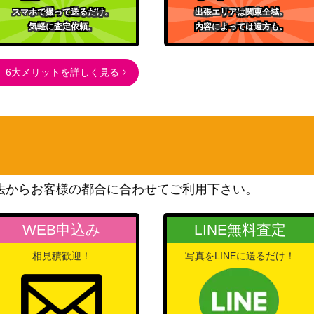
7SSP)
5,000
スマホで撮って送るだけ。
出張エリアは関東全域。
ドパーティ！ 5th
気軽に査定依頼。
内容によっては遠方も。
Anniversary）
A/W106-135S
ブシロード
1,600
（ウマ娘）
6大メリットを詳しく見る
ブシロード
P)
（ご注文はうさぎですか？
1,000
BLOOM）
ブシロード
P】
（るろうに剣心 －明治剣客
2,000
浪漫譚－）
法からお客様の都合に合わせてご利用下さい。
ブシロード
5,000
（東京リベンジャーズ）
WEB申込み
LINE無料査定
ブシロード
)
700
相見積歓迎！
写真をLINEに送るだけ！
（アサルトリリィ Vol.2）
ブシロード
】
（映画クレヨンしんちゃ
3,000