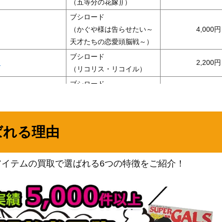
（五等分の花嫁∬）
ブシロード
（かぐや様は告らせたい～
4,000
天才たちの恋愛頭脳戦～）
ブシロード
）
2,200
（リコリス・リコイル）
ブシロード
P)
（ホロライブプロダクショ
12,000
ン）
ブシロード
ばれる理由
)
（ホロライブプロダクショ
10,000
ン）
アイテムの買取で選ばれる6つの特徴をご紹介！
ブシロード
1SSP)
（ご注文はうさぎですか？
10,000
Re:Edit）
ブシロード
9,500
（推しの子）