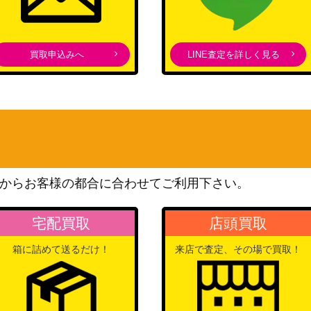
ん）
ブシロード
106-086SP）
4,500
（ウマ娘）
買取申込みへ
LINE査定を詳しく見る
ブシロード
14,000
ブシロード
8-002SEC】
8,000
（葬送のフリーレン）
ブシロード
1,000
（グリザイアの果実 Vol.2）
ブシロード
7SP】
（「ご注文はうさぎです
6,000
からお客様の都合に合わせてご利用下さい。
か？」10th Anniversary）
ブシロード
宅配買取
店頭買取
C）
6,000
（SPY×FAMILY）
箱に詰めて送るだけ！
来店で査定、その場で買取！
ブシロード
SP】
（ヘブンバーンズレッド
7,980
Vol.2）
ブシロード