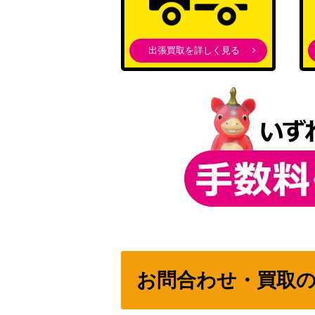
気づきたかった熱さ 日野森志歩 (PJS/S91-0
出張買取を詳しく見る
伝えたい想い 天王寺 璃奈(LNJ/W85-004SS
パーフェクトメイド トール(KMD/W96-003
Maverick ナリタブライアン（UMA/W106-
お問合わせ・買取
【剣姫】 アイズ (DDM/S88-003SP)