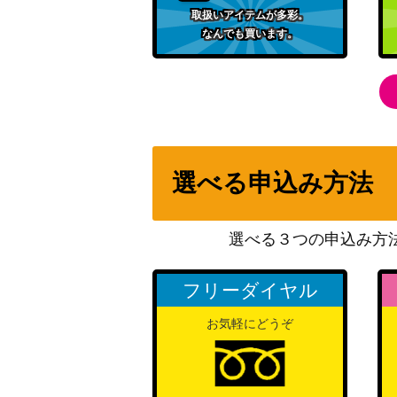
“おっきなステージ”宇田川あこ (BD/W95-08
取扱いアイテムが多彩。
なんでも買います。
ポップス☆ジョーカー トーセンジョーダン（UM
P）
“オフの過ごしかた” 真手凛(GU/W88-067S
選べる申込み方法
赤べこの看板娘 三条 燕【RKN/S115-001S
選べる３つの申込み方
特別な人 エマ (TRV/S92-004SSP)
フリーダイヤル
“吉村・Thi・梅の日常”梅 (ALL/S90-037SP
お気軽にどうぞ
ラブラブファイヤー！【CS/S114-074SP