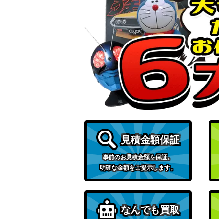
オー・ソレ・スーオ！ テイエムオペラオー（UM
P）
アルティメットマーメイド 有栖川夏葉(ISC/S8
膨大なトリオン量 雨取 千佳(WTR/S85-080
吉田 一美【SS/WE41-12SP】
見積金額保証
ライバルで仲間 鐘 嵐珠【SIN/W109-066S
事前のお見積金額を保証。
明確な金額をご提示します。
チェンジオブペース 宮下 愛【SIN/W109-0
なんでも買取