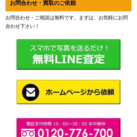
トキメキ☆ラブハ
お問合わせ・買取のご依頼
ブシロード
ート 城ヶ崎莉嘉
（アイドルマスター シンデレ
4,000
【IMC/W115-009S
お問合わせ・ご相談は無料です。まずは、お気軽にお問
ラガールズ Next Twinkle!）
P】
合わせ下さい！
ブシロード
凛々しく咲く 神琳
（アサルトリリィ
5,000
(ALL/S76-001SP)
BOUQUET）
“甘い誘惑、辛い散
ブシロード
財”ゆみ【AGS/W1
4,000
（アリス・ギア・アイギス）
08-065SP】
みんなで一緒に!
春日未来（SP）IA
ブシロード
2,400
S/IMS
大きな伸び 恵那
ブシロード
【YRC/W116-069
3,980
（ゆるキャン△ SEASON3）
SP】
ブシロード
“高校時代” モカ (G
16,000