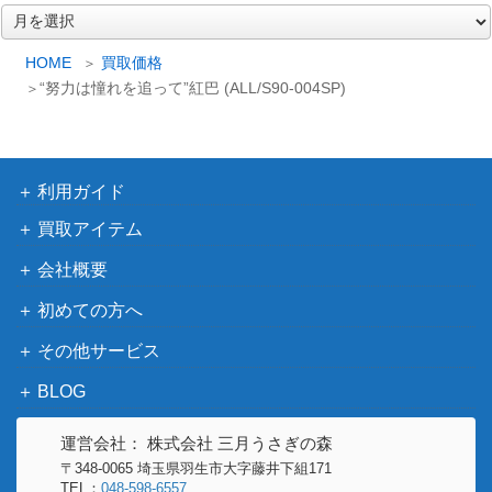
13SSP）
ア
ー
“パジャマパーティ
ブシロード
カ
HOME
買取価格
ー”梨璃 (ALL/S90-
5,000
イ
（アサルトリリィ Vol.2）
“努力は憧れを追って”紅巴 (ALL/S90-004SP)
050SSP)
ブ
デアデビル★モン
ブシロード
スター 早坂美玲
（アイドルマスター シンデレ
1,300
【IMC/W115-061S
利用ガイド
ラガールズ Next Twinkle!）
P】
買取アイテム
一途な乙女 中野
ブシロード
会社概要
二乃(5HY/W90-05
3,800
（五等分の花嫁∬）
1OFR)
初めての方へ
“凶暴ツンデレお嬢
ブシロード
その他サービス
様”エリス (MTI/S8
（無職転生 ～異世界行ったら
3,000
3-052SP)
本気だす～）
BLOG
未来へ一緒に 兎田
ブシロード
45,000
運営会社： 株式会社 三月うさぎの森
ぺこら(HOL/W91-
（ホロライブプロダクショ
〒348-0065 埼玉県羽生市大字藤井下組171
112SSP)
ン）
TEL：
048-598-6557