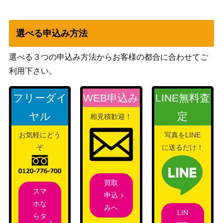
ブシロード
モリーズ 國見 タ
（ヘブンバーンズレッド
9,000
マ【HBR/W117-06
Vol.2）
選べる申込み方法
5SP】
楽しいを分かち合
選べる３つの申込み方法からお客様の都合に合わせてご
ブシロード
うステージ 宮下
（ラブライブ！虹ヶ咲学園ス
7,500
利用下さい。
愛 (LNJ/W97-033S
クールアイドル同好会）
SP)
フリーダイ
WEB申込み
LINE無料査
希望の星 承太郎＆
ブシロード
12,000
ヤル
定
スタープラチナ（J
（ジョジョの奇妙な冒険 スタ
相見積歓迎！
J/SE41-53SP）
ーダストクルセイダース）
お気軽にどう
写真をLINE
あわわわわっ！？
ブシロード
ぞ
に送るだけ！
10,000
花里みのり (PJS/S
（ご注文はうさぎですか？
91-031SSP)
Re:Edit）
買取
ちょっとあげる～
ブシロード
10,000
スマ
申込
和泉愛依(ISC/S81-
（アイドルマスター シャイニ
ホな
みへ
036SSP)
ーカラーズ）
LIN
らタ