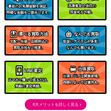
（東京リベンジャーズ）
SP)
迅速査定で当日の
事前のお見積金額を保証。
現金化も可能。
明確な金額をご提示します。
ドレスアップ☆ウ
ブシロード
サミン 安部菜々
（アイドルマスター シンデレ
3,500
【IMC/W115-017S
ラガールズ Next Twinkle!）
P】
選べる買取方法
なんでも買取
吸い寄せられる天
宅配・出張・店頭持込の
取扱いアイテムが多彩。
ブシロード
性の瞳 アイ【OS
7,000
買取方法をご用意。
なんでも買います。
（推しの子）
K/S107-044SP】
トドケ・Miracle
ブシロード
20,000
蒼井 えりか【HB
（ヘブンバーンズレッド
出張買取
LINE査定
R/W117-086SP】
Vol.2）
出張エリアは関東全域。
ブシロード
スマホで撮って送るだけ。
内容によっては遠方も。
ついてこられるか
（ラブライブ！虹ヶ咲学園ス
気軽に査定依頼。
20,000
しら 朝香 果林(LN
クールアイドル同好会 feat.ス
J/W85-072SSP)
クールアイドルフェスティバ
ル ALL STARS）
6大メリットを詳しく見る
トワイライト・メ