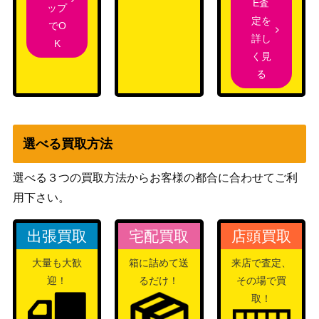
ウサギのカルーセ
ブシロード
E査
ップ
10,000
ル (GU/W88-107S
（ご注文はうさぎですか？
定を
でO
SP)
BLOOM）
詳し
K
く見
Noble Seamair フ
る
ァインモーション
ブシロード
2,600
（UMA/W106-042
（ウマ娘）
SP）
膨大なトリオン量
ブシロード
選べる買取方法
雨取 千佳(WTR/S8
3,500
（ワールドトリガー）
5-080OFR)
選べる３つの買取方法からお客様の都合に合わせてご利
ブシロード
“Cutting Desert Di
用下さい。
（Disney ミラー・ウォリアー
2,000
amond”アラジン
ズ）
出張買取
宅配買取
店頭買取
聖なる盾の騎士 マ
ブシロード
大量も大歓
箱に詰めて送
来店で査定、
シュ・キリエライ
12,000
（劇場版 Fate/Grand Order -
迎！
るだけ！
その場で買
ト(FGO/S87-082S
神聖円卓領域キャメロット-）
取！
P)