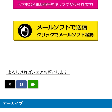
（ご注文はうさぎですか？
U/W88-037SSP)
BLOOM）
旅立ちのきっかけ
ブシロード
ヒンメル【SFN/S1
1,900
（葬送のフリーレン）
08-003SP】
HAPPY-!NG 市川
ブシロード
22,000
雛菜(ISC/S81-093
（アイドルマスター シャイニ
SSP)
ーカラーズ）
“Halloween Night”
ブシロード
リゼ (GU/W88-03
（ご注文はうさぎですか？
5,000
2SP)
BLOOM）
よろしければシェアお願いします
ナイトクルーズ・
ブシロード
エスコート 茅森
18,000
（ヘブンバーンズレッド
月歌【HBR/W117-
Vol.2）
056SP】
デビルハンター デ
アーカイブ
ブシロード
ンジ（CSM/S96-T
6,000
（チェンソーマン）