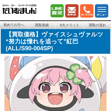
初めての方へ
買取実績
6大メリット
買取の流れ
【買取価格】ヴァイスシュヴァルツ
“努力は憧れを追って”紅巴
(ALL/S90-004SP)