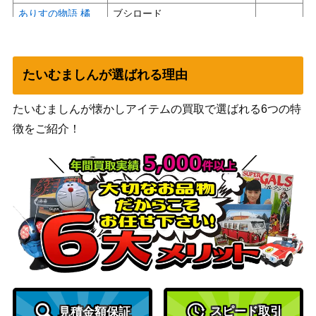
ありすの物語 橘
ブシロード
ありす【IMC/W11
（アイドルマスター シンデレ
4,500
5-101SP】
ラガールズ Next Twinkle!）
スノー・プリンセ
たいむましんが選ばれる理由
ス 徳川まつり（S
ブシロード
3,000
SP） IAS/IMS
たいむましんが懐かしアイテムの買取で選ばれる6つの特
“その笑顔を守るた
徴をご紹介！
ブシロード
10,000
めに”叶星 (ALL/S9
（アサルトリリィ Vol.2）
0-008SP)
唯我独尊 黒沢 真
ブシロード
希【HBR/W117-05
（ヘブンバーンズレッド
3,200
9SP】
Vol.2）
ブシロード
戦う生産職 イズ(B
（痛いのは嫌なので防御力に
3,000
FR/S78-001SP)
極振りしたいと思います。）
創設メンバー 三ツ
ブシロード
スピード取引
見積金額保証
谷 (TRV/S92-079S
3,000