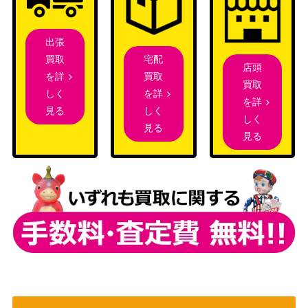
最高最強のコンビ
ブシロード
鏡音レン (PJS/S91
（プロジェクトセカイ カラフ
4,500
-059SSP)
ルステージ！ feat. 初音ミク）
出張
楽しい今を、未知
宅配
買取
ブシロード
店頭
の明日を 神谷奈緒
買取
を詳
（アイドルマスター シンデレ
2,500
買取
【IMC/W115-100S
を詳
しく
ラガールズ Next Twinkle!）
を詳
P】
しく
見る
しく
見る
“シークレットサン
ブシロード
見る
25,000
タ” シャロ (GU/W
（ご注文はうさぎですか？
88-006SSP)
BLOOM）
想いを背負って ナ
ブシロード
リタトップロード
（劇場版『ウマ娘 プリティー
2,000
【UMA/W119-030
ダービー 新時代の扉』）
SP】
夜明け前の語らい
ブシロード
20,000
星乃一歌 (PJS/S91
（プロジェクトセカイ カラフ
-081SSP)
ルステージ！ feat. 初音ミク）