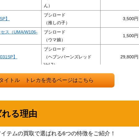
ん）
ブシロード
SP】
3,500
（推しの子）
（UMA/W106-
ブシロード
1,500
（ウマ娘）
ブシロード
-031SP】
（ヘブンバーンズレッド
29,800
Vol.2）
ブシロード
タイトル トレカを売るページはこちら
P)
（アサルトリリィ
2,500
BOUQUET）
ブシロード
（プロジェクトセカイ カラ
56SSP)
19,000
ばれる理由
フルステージ！ feat. 初音
ミク）
ブシロード
アイテムの買取で選ばれる6つの特徴をご紹介！
（無職転生 ～異世界行った
10,000