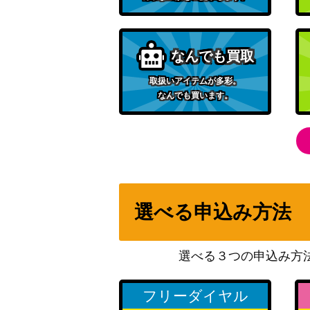
ジャンプ！スタッグ！！！ 芹沢あさひ(ISC/S8
なんでも買取
取扱いアイテムが多彩。
なんでも買います。
Creamy Berry 上原 歩夢(LNJ/W85-040SSP
“食べざかり”グローグー【SW/SE47-25SP
選べる申込み方法
迷宮に咲く花 由美子 (GRI/S84-101SP)
選べる３つの申込み方
未来へ一緒に アキロゼ(HOL/W91-042SSP
フリーダイヤル