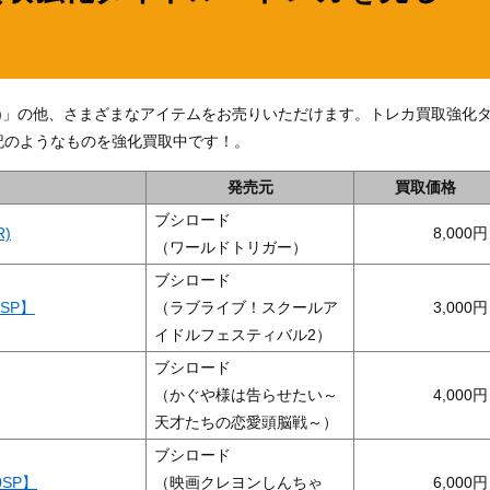
0SSP+)」の他、さまざまなアイテムをお売りいただけます。トレカ買取強化
記のようなものを強化買取中です！。
発売元
買取価格
ブシロード
R)
8,000
（ワールドトリガー）
ブシロード
6SP】
（ラブライブ！スクールア
3,000
イドルフェスティバル2）
ブシロード
（かぐや様は告らせたい～
4,000
天才たちの恋愛頭脳戦～）
ブシロード
0SP】
（映画クレヨンしんちゃ
6,000