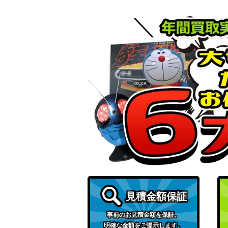
“パジャマパーティー”夢結 (ALL/S90-051S
うまいのだぁ！ ミリム (TSK/S82-029SP)
夕暮れの生徒会室 絢瀬 絵里【SIL/W109-0
血の魔人 パワー（CSM/S96-001SP）
完全なる存在DIO&ザ・ワールド（JJ/SE41-
見積金額保証
事前のお見積金額を保証。
錦上・大判御輿 キタサンブラック（UMA/W1
明確な金額をご提示します。