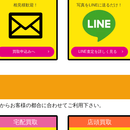
】
（ヘブンバーンズレッド
14,800
相見積歓迎！
写真をLINEに送るだけ！
Vol.2）
ブシロード
3SP)
（ゾンビランドサガ リベン
1,800
ジ）
ブシロード
（ジョジョの奇妙な冒険 ス
8,000
買取申込みへ
LINE査定を詳しく見る
トーンオーシャン）
ブシロード
P)
（ホロライブプロダクショ
12,000
ン）
ブシロード
（アイドルマスター シンデ
W115-006SP】
4,000
レラガールズ Next
からお客様の都合に合わせてご利用下さい。
Twinkle!）
ブシロード
宅配買取
店頭買取
（アイドルマスター シャイ