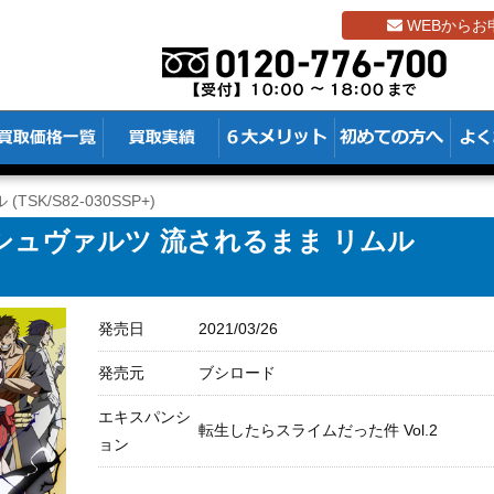
WEBからお
SK/S82-030SSP+)
シュヴァルツ 流されるまま リムル
発売日
2021/03/26
発売元
ブシロード
エキスパンシ
転生したらスライムだった件 Vol.2
ョン