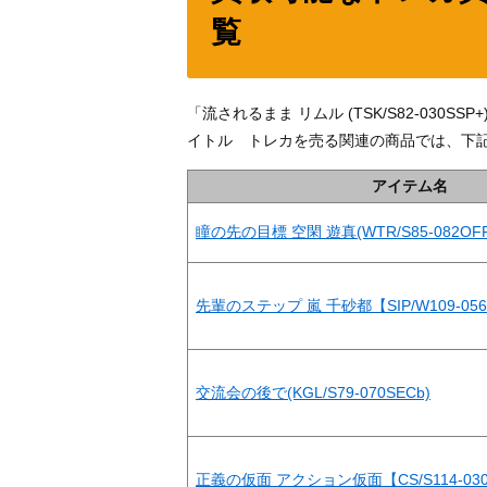
覧
「流されるまま リムル (TSK/S82-03
イトル トレカを売る関連の商品では、下
アイテム名
瞳の先の目標 空閑 遊真(WTR/S85-082OF
先輩のステップ 嵐 千砂都【SIP/W109-05
交流会の後で(KGL/S79-070SECb)
正義の仮面 アクション仮面【CS/S114-03