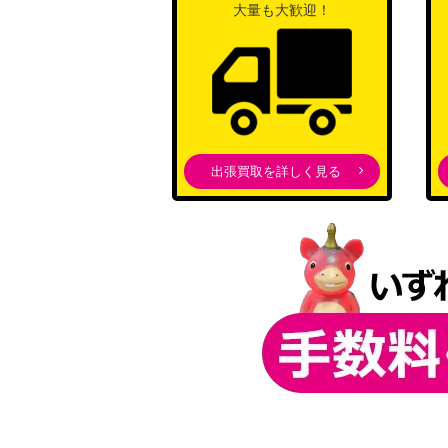
縷・縷・屡・来 幽谷霧子【ISC/S110-063
大量も大歓迎！
ポップス☆ジョーカー トーセンジョーダン（UM
P）
“お花大好き純粋少女”愛花【AGS/W108-00
出張買取を詳しく見る
未来へ一緒に 湊あくあ(HOL/W91-115SSP
アマルガム 調 (SG/W89-028SP)
マージョリー＆マルコシアス【SS/WE41-2
四白流星の襲 ヤエノムテキ（UMA/W106-0