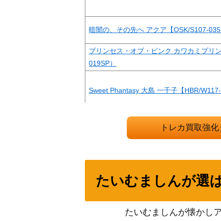
暗闇の、その先へ アクア【OSK/S107-035
プリンセス・オブ・ピンク カワカミプリンセス
019SP）
Sweet Phantasy 大島 一千子【HBR/W117
トレカ買取強化
百合ヶ丘のアーセナル 百由(ALL/S76-077S
もう一度ふたりで 小豆沢こはね (PJS/S91-0
たいむましんが選
たいむましんが懐かし
“麗しの剣士”エリス (MTI/S83-051SSP)