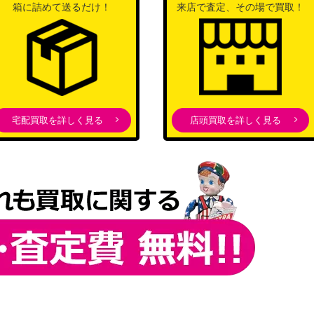
SSP】
22,000
箱に詰めて送るだけ！
来店で査定、その場で買取！
ニーカラーズ Shine
More!）
A/W106-135S
ブシロード
1,600
（ウマ娘）
ブシロード
1SP】
（アリス・ギア・アイギ
5,000
宅配買取を詳しく見る
店頭買取を詳しく見る
ス）
ブシロード
)
（ホロライブプロダクショ
40,000
ン）
ブシロード
（戦姫絶唱シンフォギア
2,500
XV）
ブシロード
1SP】
1,100
（灼眼のシャナ）
ブシロード
06SP）
1,000
（ウマ娘）