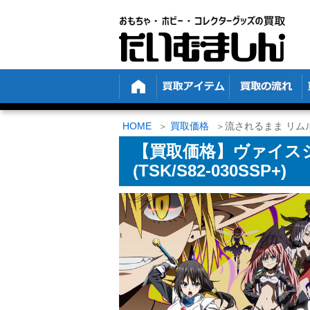
HOME
買取価格
流されるまま リムル (T
【買取価格】ヴァイス
(TSK/S82-030SSP+)