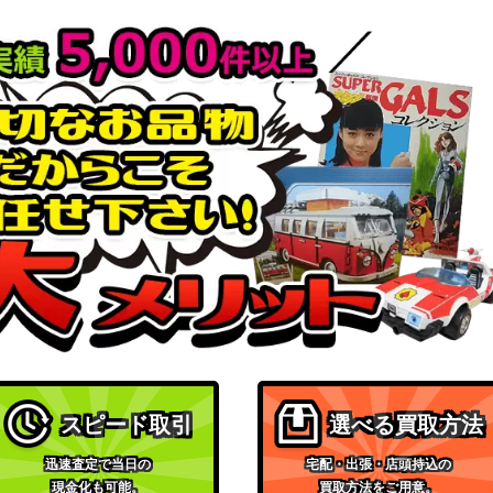
ら本気だす～）
ブシロード
SP)
3,000
（アサルトリリィ Vol.2）
ブシロード
（転生したらスライムだっ
12,000
た件 Vol.2）
ブシロード
36SP】
（ラブライブ！スクールア
4,200
イドルフェスティバル2）
ブシロード
6,000
（チェンソーマン）
ブシロード
（ジョジョの奇妙な冒険 ス
17SP）
14,000
ターダストクルセイダー
スピード取引
選べる買取方法
ス）
迅速査定で当日の
宅配・出張・店頭持込の
ブシロード
06-099SP）
9,000
現金化も可能。
買取方法をご用意。