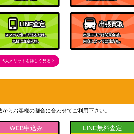
（ウマ娘）
ブシロード
1-053SSP)
（アイドルマスター シャイ
55,000
LINE査定
出張買取
ニーカラーズ）
ブシロード
スマホで撮って送るだけ。
出張エリアは関東全域。
気軽に査定依頼。
内容によっては遠方も。
（ラブライブ！虹ヶ咲学園
)
スクールアイドル同好会
30,000
feat.スクールアイドルフェ
6大メリットを詳しく見る
スティバル ALL STARS）
ブシロード
】
1,200
（STAR WARS Vol.2）
ブシロード
14,000
（グリザイアの果実 Vol.2）
ブシロード
法からお客様の都合に合わせてご利用下さい。
)
（ホロライブプロダクショ
6,000
ン）
WEB申込み
LINE無料査定
ブシロード