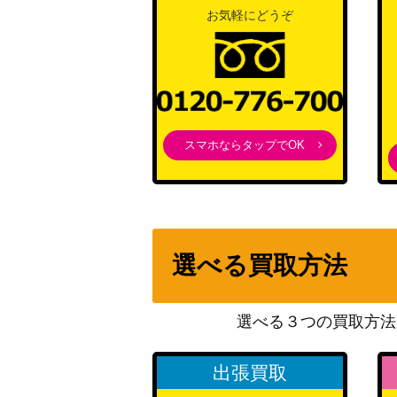
亡国の純心 菅原 千恵【HBR/W117-008SP
お気軽にどうぞ
“大河よ共に泣いてくれ”たえ (ZLS/W93-T0
スマホならタップでOK
娘を守るため（JJ/SE42-56SP）
未来へ一緒に 赤井はあと(HOL/W91-074SS
選べる買取方法
メモリアル★ビーチサイド 城ヶ崎美嘉【IMC/
選べる３つの買取方法
出張買取