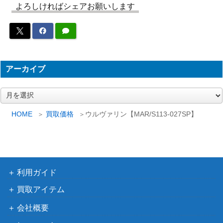
the Forest”白雪姫
よろしければシェアお願いします
（Disney ミラー・ウォリアー
4,000
【MRd/S111-022
ズ）
MSP】
ブシロード
迷宮探索アドバイ
（ダンジョンに出会いを求め
ザー エイナ (DDM/
1,000
るのは間違っているだろう
アーカイブ
S88-076SP)
か）
ア
タイマン買ってく
ブシロード
ー
れよ タケミチ (TR
1,000
（東京リベンジャーズ）
カ
HOME
買取価格
ウルヴァリン【MAR/S113-027SP】
V/S92-T03SP)
イ
ブ
ブシロード
凛々しく咲く 夢結
（アサルトリリィ
7,000
(ALL/S76-068SP)
BOUQUET）
利用ガイド
ブシロード
Creamy Berry 上
（ラブライブ！虹ヶ咲学園ス
買取アイテム
30,000
原 歩夢(LNJ/W85-
クールアイドル同好会 feat.ス
会社概要
040SSP)
クールアイドルフェスティバ
ル ALL STARS）