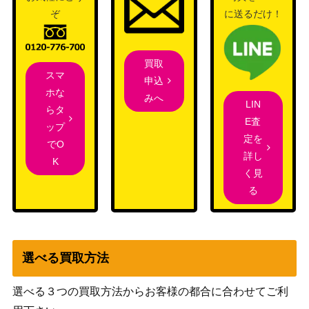
“ラビットハウスご
ブシロード
ぞ
に送るだけ！
っこ” モカ (GU/W
（ご注文はうさぎですか？
3,000
88-031SP)
BLOOM）
買取
真夏のジャンダル
スマ
ブシロード
申込
ム 白河 ユイナ【H
49,880
ホな
（ヘブンバーンズレッド
みへ
BR/W117-002S
LIN
らタ
Vol.2）
P】
E査
ップ
定を
私のキラめき 大場
25,000
でO
ブシロード
詳し
なな（STR）RSL
K
く見
夢見りあむのパー
ブシロード
る
リナイ 夢見りあむ
12,000
（アイドルマスター シンデレ
【IMC/W115-001S
ラガールズ Next Twinkle!）
P】
ブシロード
選べる買取方法
多種多彩 サリー(B
（痛いのは嫌なので防御力に
7,000
FR/S78-031SP)
極振りしたいと思います。）
選べる３つの買取方法からお客様の都合に合わせてご利
新しい自分へ 田中