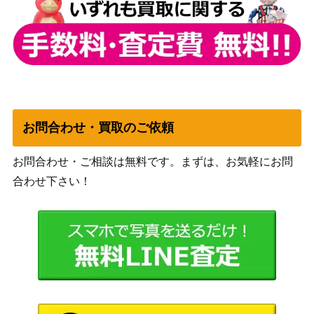
Sing For You(GU/
（ご注文はうさぎですか？
6,500
W94-098SP)
Re:Edit）
リュミエール・エ
ブシロード
トワール 宮本フレ
（アイドルマスター シンデレ
4,200
デリカ【IMC/W11
ラガールズ Next Twinkle!）
5-064SP】
お問合わせ・買取のご依頼
THE INVINCIBLE
ブシロード
13,000
アイアンマン【MA
（MARVEL Vol.2）
お問合わせ・ご相談は無料です。まずは、お気軽にお問
R/S113-058SP】
合わせ下さい！
母の残した結ヶ丘
ブシロード
葉月 恋【SIP/W10
（ラブライブ！スクールアイ
1,600
9-104SP】
ドルフェスティバル2）
割り切れない想い
ブシロード
中野 一花【5HY/W
6,000
（五等分の花嫁∽）
E43-06SP】
“無職転生”ルーデ
ブシロード
10,000