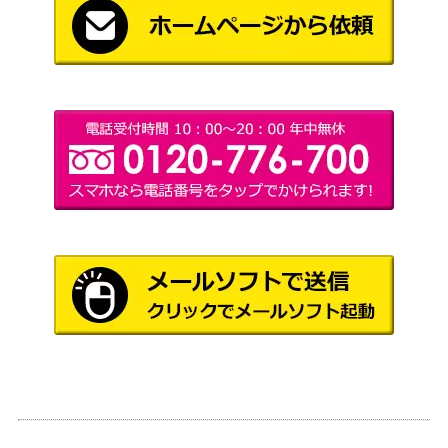
ウス (MTI/S83-T0
（無職転生 ～異世界行ったら
6SP)
本気だす～）
いたずら好きな幼
ブシロード
竜 カンナ(KMD/W
（小林さんちのメイドラゴ
4,000
96-054SSP)
ン）
不自由マスカレー
ブシロード
ド 朝比奈まふゆ
32,000
（プロジェクトセカイ カラフ
(PJS/S91-087SS
ルステージ！ feat. 初音ミク）
P)
みんなでお正月を
ブシロード
32,000
東雲絵名 (PJS/S91
（プロジェクトセカイ カラフ
-085SSP)
ルステージ！ feat. 初音ミク）
爽やかな木漏れ日
ブシロード
エマ・ヴェルデ
（ラブライブ！スクールアイ
1,300
【SIN/W109-109S
ドルフェスティバル2）
P】
“Stalwart Friend of
ブシロード