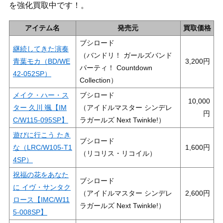
を強化買取中です！。
アイテム名
発売元
買取価格
ブシロード
継続してきた演奏
（バンドリ！ ガールズバンド
青葉モカ（BD/WE
3,200
パーティ！ Countdown
42-052SP）
Collection）
メイク・ハー・ス
ブシロード
10,000
ター 久川 颯【IM
（アイドルマスター シンデレ
C/W115-095SP】
ラガールズ Next Twinkle!）
遊びに行こう たき
ブシロード
な（LRC/W105-T1
1,600
（リコリス・リコイル）
4SP）
祝福の花をあなた
ブシロード
に イヴ・サンタク
（アイドルマスター シンデレ
2,600
ロース【IMC/W11
ラガールズ Next Twinkle!）
5-008SP】