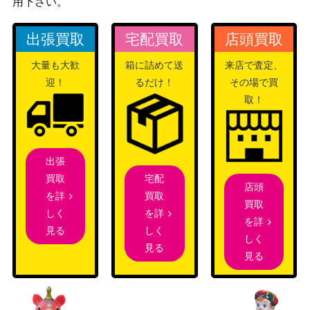
用下さい。
琴葉（SP）IAS/IM
ブシロード
6,000
S
出張買取
宅配買取
店頭買取
ブシロード
大量も大歓
箱に詰めて送
来店で査定、
ハートを咲かせま
（ラブライブ！虹ヶ咲学園ス
20,000
迎！
るだけ！
その場で買
す♪ 中須 かすみ(L
クールアイドル同好会 feat.ス
取！
NJ/W85-002SSP)
クールアイドルフェスティバ
ル ALL）
女優として 中野
ブシロード
一花(5HY/W90-00
5,000
出張
（五等分の花嫁∬）
1OFR)
宅配
買取
店頭
買取
を詳
純白の願い 中野
買取
ブシロード
を詳
しく
四葉(5HY/W90-00
2,500
を詳
（五等分の花嫁∬）
しく
見る
4HYR)
しく
見る
デビルハンター パ
見る
ブシロード
24,000
ワー（CSM/S96-T
（チェンソーマン）
02SSP）
ブシロード