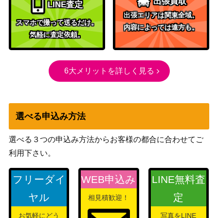
出張買取
LINE査定
ル 神崎蘭子【IMC/
（アイドルマスター シンデレ
出張エリアは関東全域。
W115-104SP】
ラガールズ Next Twinkle!）
スマホで撮って送るだけ。
内容によっては遠方も。
テニスコートの悪
ブシロード
気軽に査定依頼。
魔 伊達 朱里【HB
（ヘブンバーンズレッド
7,980
R/W117-034SP】
Vol.2）
6大メリットを詳しく見る
ブシロード
貫く信条 御行(KG
（かぐや様は告らせたい～天
1,500
L/S79-026SP)
才たちの恋愛頭脳戦～）
ブシロード
選べる申込み方法
聖女ミザリー(BF
（痛いのは嫌なので防御力に
1,200
R/S78-058SP)
極振りしたいと思います。）
選べる３つの申込み方法からお客様の都合に合わせてご
unsigned エアシャ
利用下さい。
ブシロード
カール（UMA/W1
1,500
（ウマ娘）
06-004SP）
フリーダイ
WEB申込み
LINE無料査
ブシロード
天才少年 カナデ(B
ヤル
定
相見積歓迎！
（痛いのは嫌なので防御力に
2,000
FR/S78-081SP)
極振りしたいと思います。）
お気軽にどう
写真をLINE