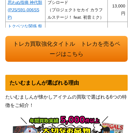
思わぬ指摘 神代類
ブシロード
13,000
(PJS/S91-006SS
（プロジェクトセカイ カラフ
P)
ルステージ！ feat. 初音ミク）
トクベツな関係 祭
ブシロード
33,000
里【AYT/W110-03
（あやかしトライアングル）
4SEC】
トレカ買取強化タイトル トレカを売るペ
若女将の日々 蔵
ブシロード
ージはこちら
里見【HBR/W117-
（ヘブンバーンズレッド
7,980
007SP】
Vol.2）
“努力は憧れを追っ
ブシロード
て”紅巴 (ALL/S90-
700
たいむましんが選ばれる理由
（アサルトリリィ Vol.2）
004SP)
たいむましんが懐かしアイテムの買取で選ばれる6つの特
スペシャルドリー
マー スペシャルウ
ブシロード
徴をご紹介！
3,300
ィーク（UMA/W1
（ウマ娘）
06-011SP）
Butterfly Sting ワ