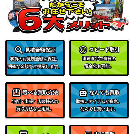
ンダーアキュート
ブシロード
2,000
（UMA/W106-084
（ウマ娘）
SP）
楽しい今を、未知
ブシロード
の明日を 神谷奈緒
（アイドルマスター シンデレ
2,500
【IMC/W115-100S
ラガールズ Next Twinkle!）
スピード取引
P】
見積金額保証
ブシロード
迅速査定で当日の
事前のお見積金額を保証。
“Cutting Desert Di
（Disney ミラー・ウォリアー
2,000
現金化も可能。
明確な金額をご提示します。
amond”アラジン
ズ）
未来へ一緒に 白上
ブシロード
57,000
フブキ(HOL/W91-
（ホロライブプロダクショ
選べる買取方法
なんでも買取
035SSP)
ン）
宅配・出張・店頭持込の
取扱いアイテムが多彩。
ふわもこ夢心地 望
買取方法をご用意。
なんでも買います。
月杏奈（SP）IAS/I
ブシロード
4,000
MS
祝福のシュトラー
ブシロード
10,000