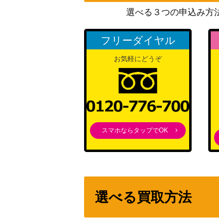
選べる３つの申込み方
創設メンバー 三ツ谷 (TRV/S92-079SSP)
スター・ライト・シップ ホッコータルマエ（UM
フリーダイヤル
P）
お気軽にどうぞ
Happy Legion 豊後 弥生【HBR/W117-00
“ワイルド・ワイルド・ムードメーカー”リン【A
SP】
スマホならタップでOK
杜野凛世の印象派 杜野凛世(ISC/S81-026S
“オフの過ごしかた” 真手凛(GU/W88-067S
選べる買取方法