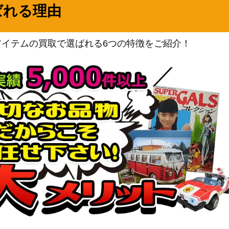
ばれる理由
ブシロード
7-033SP】
（ヘブンバーンズレッド
5,980
Vol.2）
アイテムの買取で選ばれる6つの特徴をご紹介！
/W106-096S
ブシロード
3,700
（ウマ娘）
ブシロード
（バンドリ！ ガールズバン
P)
21,000
ドパーティ！ 5th
Anniversary）
ブシロード
（バンドリ！ ガールズバン
100,000
ドパーティ！ 5th
Anniversary）
ブシロード
8-033SP】
1,500
（キャプテン翼）
ブシロード