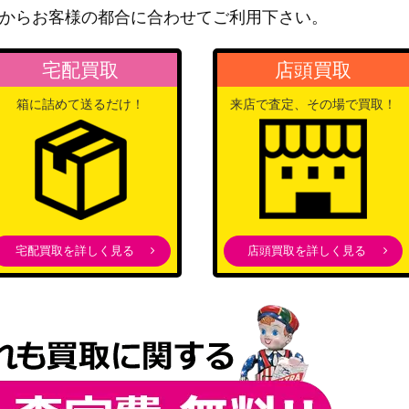
からお客様の都合に合わせてご利用下さい。
（デート・ア・バレット(エ
6,000
クストラ)）
宅配買取
店頭買取
ブシロード
（アイドルマスター シンデ
059SP】
4,500
箱に詰めて送るだけ！
来店で査定、その場で買取！
レラガールズ Next
Twinkle!）
ブシロード
2,000
（五等分の花嫁∬）
ブシロード
（バンドリ！ ガールズバン
18,000
宅配買取を詳しく見る
店頭買取を詳しく見る
ドパーティ！ 5th
Anniversary）
ブシロード
117-065SP】
（ヘブンバーンズレッド
9,000
Vol.2）
ブシロード
（アイドルマスター シャイ