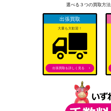
選べる３つの買取方法
“〈狂々帝〉”白の女王 (DAL/WE33-027SP)
出張買取
私とあなたの楽園 緒方智絵里【IMC/W115-
大量も大歓迎！
純白の願い 中野 一花(5HY/W90-005HYR)
“私の勇気”松原花音 (BD/W95-002SSP)
出張買取を詳しく見る
トワイライト・メモリーズ 國見 タマ【HBR/W