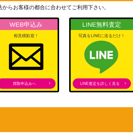
ブシロード
法からお客様の都合に合わせてご利用下さい。
3,000
（東京リベンジャーズ）
A/W106-046S
ブシロード
2,700
WEB申込み
LINE無料査定
（ウマ娘）
相見積歓迎！
写真をLINEに送るだけ！
ブシロード
6SP】
（ヘブンバーンズレッド
5,980
Vol.2）
ブシロード
GS/W108-032
（アリス・ギア・アイギ
6,000
ス）
ブシロード
買取申込みへ
LINE査定を詳しく見る
SP)
（アイドルマスター シャイ
30,000
ニーカラーズ）
ブシロード
P)
（ご注文はうさぎですか？
1,000
BLOOM）
ブシロード