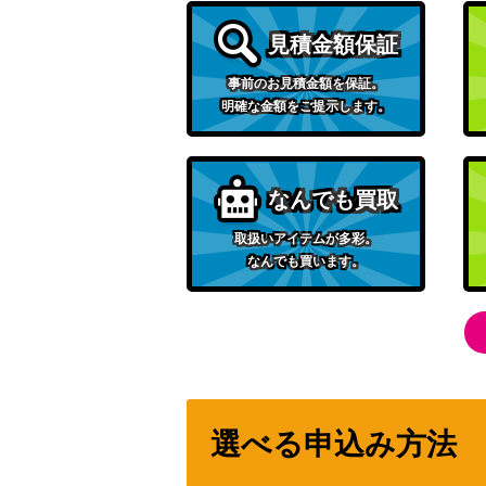
10個、光 浅倉 透(ISC/S81-086SSP)
見積金額保証
事前のお見積金額を保証。
未来へ一緒に 猫又おかゆ(HOL/W91-036SS
明確な金額をご提示します。
セレブヒーロー アイアンマン (MAR/S89-03
なんでも買取
取扱いアイテムが多彩。
なんでも買います。
ハートを咲かせます♪ 中須 かすみ(LNJ/W85-
母の墓前にて(5HY/W90-079OFR)
選べる申込み方法
勝利の栄光へ テイエムオペラオー【UMA/W1