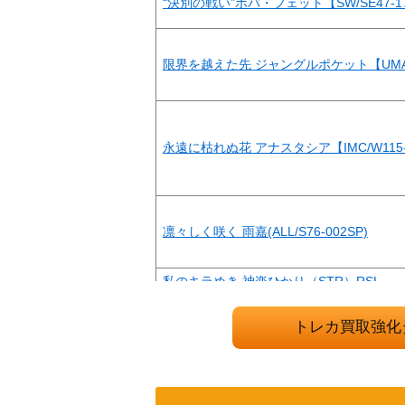
“決別の戦い”ボバ・フェット【SW/SE47-1
限界を越えた先 ジャングルポケット【UMA/W
永遠に枯れぬ花 アナスタシア【IMC/W115-
凛々しく咲く 雨嘉(ALL/S76-002SP)
私のキラめき 神楽ひかり（STR）RSL
トレカ買取強化
本当の願い ルミア【Fra/W120-T15SP】
Natural Brilliance サトノダイヤモンド（U