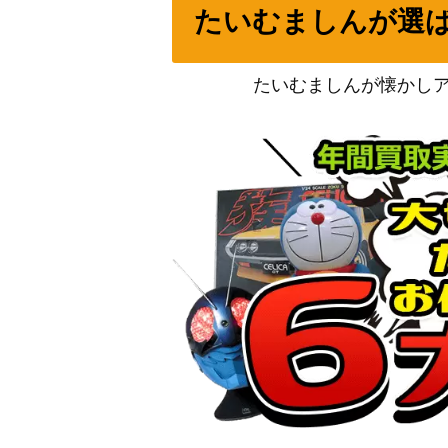
たいむましんが選
ロックアップオルカ 瑞原 あいな【HBR/W11
たいむましんが懐かし
すくらんぶる☆ゾーン マヤノトップガン（UMA
P）
“信じていいの？”今井リサ (BD/W95-080SS
“青薔薇の道”湊友希那 (BD/W95-082SSP)
フランスJr.ユース代表 ピエール【CTB/W11