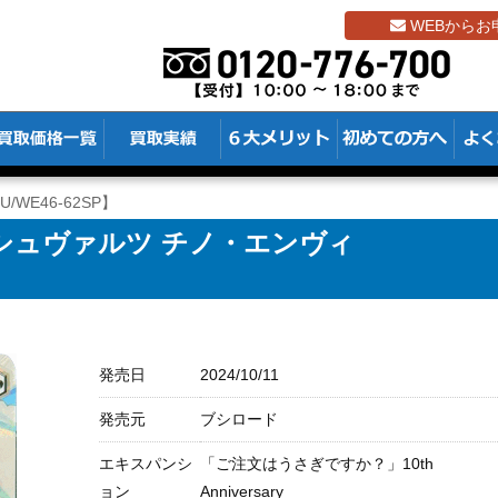
WEBからお
WE46-62SP】
シュヴァルツ チノ・エンヴィ
発売日
2024/10/11
発売元
ブシロード
エキスパンシ
「ご注文はうさぎですか？」10th
ョン
Anniversary