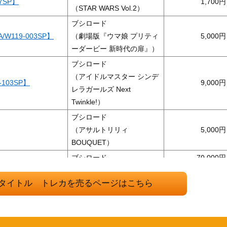
7SP】
1,700
（STAR WARS Vol.2）
ブシロード
119-003SP】
（劇場版『ウマ娘 プリティ
5,000
ーダービー 新時代の扉』）
ブシロード
（アイドルマスター シンデ
103SP】
9,000
レラガールズ Next
Twinkle!）
ブシロード
（アサルトリリィ
5,000
BOUQUET）
ブシロード
70,000
ブシロード
タイトル トレカを売るページはこちら
（富士見ファンタジア文庫
10,000
Vol.2）
ブシロード
MA/W106-132SP）
7,500
（ウマ娘）