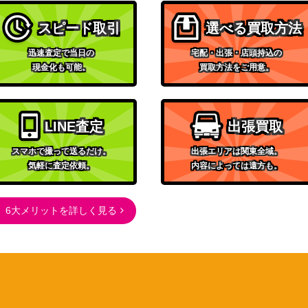
（アイドルマスター シャイ
45,000
ニーカラーズ）
スピード取引
選べる買取方法
ブシロード
迅速査定で当日の
宅配・出張・店頭持込の
P)
（ホロライブプロダクショ
28,000
現金化も可能。
買取方法をご用意。
ン）
ブシロード
2A)
30,000
（Marvel/Card Collection）
LINE査定
出張買取
ブシロード
（ラブライブ！虹ヶ咲学園
スマホで撮って送るだけ。
出張エリアは関東全域。
気軽に査定依頼。
内容によっては遠方も。
002SSP)
スクールアイドル同好会
20,000
feat.スクールアイドルフェ
スティバル ALL）
6大メリットを詳しく見る
ブシロード
2,200
（五等分の花嫁∬）
ブシロード
19-029SP】
（劇場版『ウマ娘 プリティ
3,000
ーダービー 新時代の扉』）