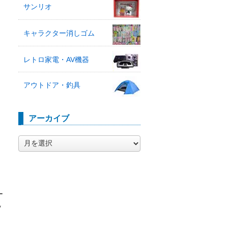
サンリオ
キャラクター消しゴム
レトロ家電・AV機器
アウトドア・釣具
アーカイブ
ア
ー
カ
イ
ブ
ー
ッ