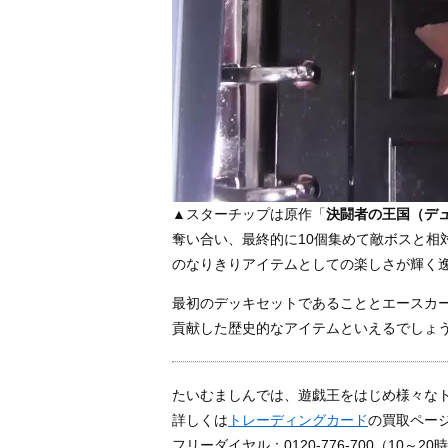
▲スターチップは原作「
決闘者の王国（デ
奪い合い、最終的に10個集めて敵ボスと相
のなりきりアイテムとしての楽しさが輝く
最初のデッキセットであることとエースカ
貢献した歴史的なアイテムといえるでしょ
たいむましんでは、遊戯王をはじめ様々な
詳しくは
トレーディングカード
の買取ペー
フリーダイヤル：0120-776-700（10