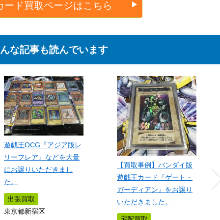
カード買取ページはこちら
んな記事も読んでいます
遊戯王OCG『アジア版レ
リーフレア』などを大量
【買取事例】バンダイ版
にお譲りいただきまし
遊戯王カード『ゲート・
た。
ガーディアン』をお譲り
出張買取
いただきました。
東京都新宿区
宅配買取