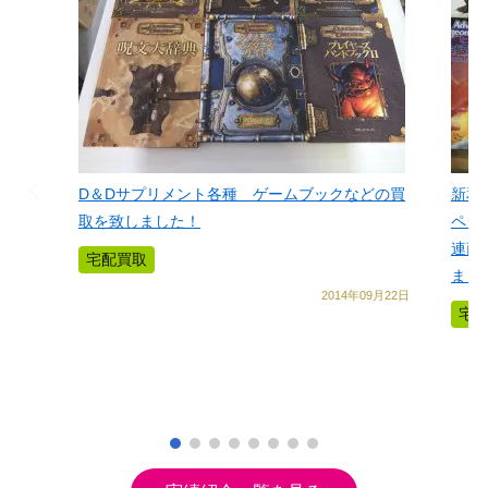
D＆Dサプリメント各種 ゲームブックなどの買
新和
取を致しました！
ペン
連商
宅配買取
まし
2014年09月22日
宅