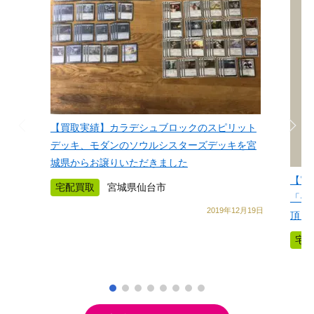
【買取実績】カラデシュブロックのスピリット
デッキ、モダンのソウルシスターズデッキを宮
城県からお譲りいただきました
【買
宅配買取
宮城県仙台市
「モ
2019年12月19日
頂き
宅