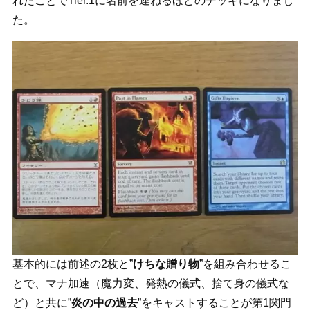
れたことでTier.1に名前を連ねるほどのデッキになりまし
た。
基本的には前述の2枚と”
けちな贈り物
”を組み合わせるこ
とで、マナ加速（魔力変、発熱の儀式、捨て身の儀式な
ど）と共に”
炎の中の過去
”をキャストすることが第1関門