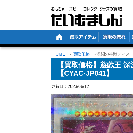
HOME
買取価格
深淵の神獣ディス・パ
【買取価格】遊戯王 深
【CYAC-JP041】
更新日：2023/06/12