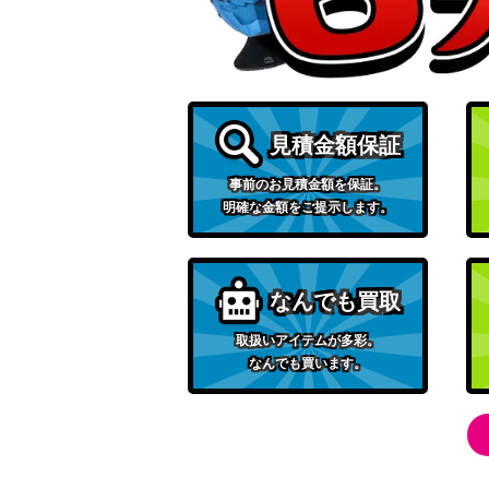
白き森の聖徒リゼット（QCSE/25th）【SUD
粛声の祈り手ロー（QCSE/25th）【PHNI-J
見積金額保証
天霆號アーゼウス(シークレット）PHRA
事前のお見積金額を保証。
クリスタルクリアウィング・オーバー・シ
明確な金額をご提示します。
（QCSE/25th）【SUDA-JP039】
アクセスコード・トーカー(シークレット）
なんでも買取
取扱いアイテムが多彩。
ブラック・マジシャン（UL）【LN-53】
なんでも買います。
未開封 オベリスクの巨神兵 PSE PGB1-JP
白魔女ディアベルゼ（QCSE/25th）【ALIN-