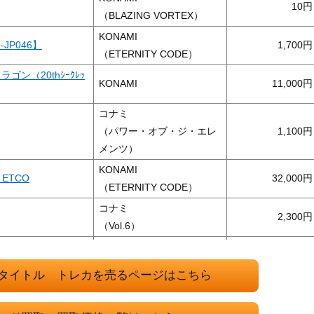
10
（BLAZING VORTEX）
KONAMI
JP046】
1,700
（ETERNITY CODE）
ン（20thｼｰｸﾚｯ
KONAMI
11,000
コナミ
（パワー・オブ・ジ・エレ
1,100
メンツ）
KONAMI
ETCO
32,000
（ETERNITY CODE）
コナミ
2,300
（Vol.6）
KONAMI
（HISTORY ARCHIVE
1,500
タイトル トレカを売るページはこちら
COLLECTION）
コナミ
A-JPS01】
4,000