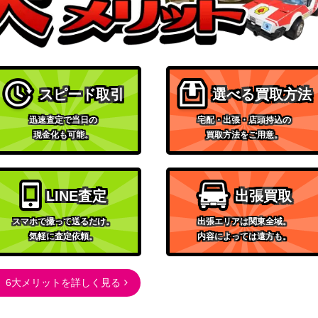
A-JP008】
5,000
（SUPREME DARKNESS）
コナミ
P019】
（PHANTOM
3,800
NIGHTMARE）
スピード取引
選べる買取方法
KONAMI
1,600
（PHANTOM RAGE）
迅速査定で当日の
宅配・出張・店頭持込の
ンクロ・ドラゴン
コナミ
現金化も可能。
買取方法をご用意。
1,200
（SUPREME DARKNESS）
KONAMI
ETCO
100
（ETERNITY CODE）
LINE査定
出張買取
KONAMI
スマホで撮って送るだけ。
出張エリアは関東全域。
（Labyrinth of Nightmare
14,000
気軽に査定依頼。
内容によっては遠方も。
－ 悪夢の迷宮 －）
S02
1,300
6大メリットを詳しく見る
（遊戯王OCG）
コナミ
JP012】
4,000