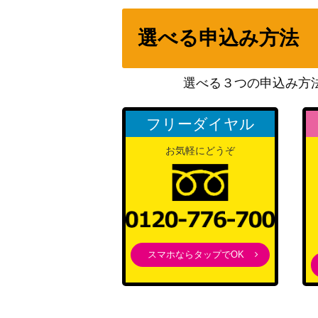
選べる申込み方法
機巧蹄-天迦久御雷（20thSE）【IGAS-JP0
選べる３つの申込み方
遊戯王 真紅眼の亜黒竜（20thSE）【20TH-
フリーダイヤル
カプシー★ヤミーウェイ（PSE）【DBJH-J
お気軽にどうぞ
星杯の神子イヴ（20thSE）【DANE-JP03
閉ザサレシ世界ノ冥神（PSE）【BLVO-JP
スマホならタップでOK
遊戯王 マジシャン・オブ・ブラックカオス・MA
ﾄ） 20th
転生炎獣パイロ・フェニックス（20thSE）【C