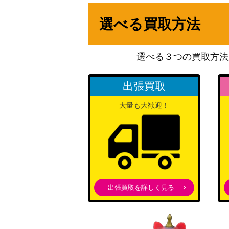
聖霊獣騎 レイラウタリ（QCSE/25th）【TW
選べる買取方法
シューティング・クェーサー・ドラゴン（QCS
NE-JPS01】
選べる３つの買取方法
倶利伽羅天童（SE）【SUB1-JPS10】
出張買取
遊戯王 幻創龍ファンタズメイ（20thｼｰｸﾚｯﾄ
大量も大歓迎！
深淵の神獣ディス・パテル（PSE）【CYAC-
ブラックフェザー・ドラゴン(PSE)【DABL-
シューティング・スター・ドラゴン(プリズ
出張買取を詳しく見る
A
獣王アルファ(プリズマティック）PHRA