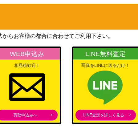
（ALLIANCE INSIGHT）
KONAMI
24】
900
（IGNITION ASSAULT）
KONAMI
法からお客様の都合に合わせてご利用下さい。
JPC04】
（20th ANNIVERSARY
4,000
LEGEND COLLECTION）
WEB申込み
LINE無料査定
コナミ
P002】
（ジャスティス・ハンター
3,000
相見積歓迎！
写真をLINEに送るだけ！
ズ）
KONAMI
5】
50,000
（DARK NEOSTORM）
KONAMI
050】
7,000
（BLAZING VORTEX）
X（20thｼｰｸﾚｯ
KONAMI
買取申込みへ
LINE査定を詳しく見る
3,600
（20th）
KONAMI
HIM-JP039】
3,500
（CHAOS IMPACT）