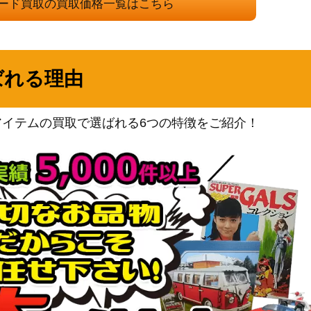
ード買取の買取価格一覧はこちら
（SUPREME DARKNESS）
）【ETCO-JP04
KONAMI
900
（ETERNITY CODE）
コナミ
ばれる理由
Y-JP046】
（PHOTON
1,700
HYPERNOVA）
KONAMI
アイテムの買取で選ばれる6つの特徴をご紹介！
 美品
15,000
（STARTER BOX）
コナミ
)【QCAC-JP015】
（QUARTER CENTURY
7,000
ART COLLECTION）
コナミ
V-JP046】
1,500
（AGE OF OVERLORD）
コナミ
（ANIMATION
2,600
CHRONICLE 2023）
コナミ