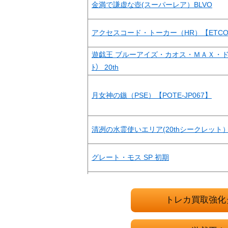
金満で謙虚な壺(スーパーレア）BLVO
アクセスコード・トーカー（HR）【ETCO-
遊戯王 ブルーアイズ・カオス・ＭＡＸ・ドラゴ
ﾄ） 20th
月女神の鏃（PSE）【POTE-JP067】
清冽の水霊使いエリア(20thシークレット）
グレート・モス SP 初期
青眼の白龍（UR）【HC01-JP003】
トレカ買取強化
ダーク・フュージョン（QCSE/25th）【SUD