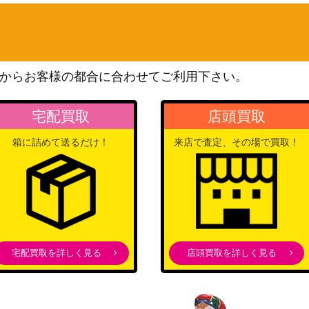
コナミ
01-JP124】
3,000
（TERMINAL WORLD）
E/25th）【DU
コナミ
5,000
（DUELIST NEXUS）
からお客様の都合に合わせてご利用下さい。
コナミ
200
（SECRET UTILITY BOX）
宅配買取
店頭買取
）SAST
KONAMI
1,200
箱に詰めて送るだけ！
来店で査定、その場で買取！
コナミ
JP041】
（CYBERSTORM
2,000
ACCESS）
コナミ
JPS01】
5,000
（DARKWING BLAST）
マティック）DAM
KONAIMI
10,000
宅配買取を詳しく見る
店頭買取を詳しく見る
（DAWN OF MAJESTY）
KONAMI
300
（PHANTOM RAGE）