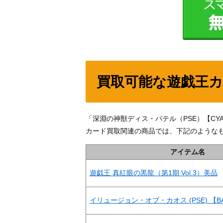
買取可能な遊戯王
「深淵の神獣ディス・パテル（PSE）【CY
カード買取関連の商品では、下記のような
アイテム名
遊戯王 真紅眼の黒龍（第1期 Vol.3）美品
イリュージョン・オブ・カオス (PSE) 【BAC