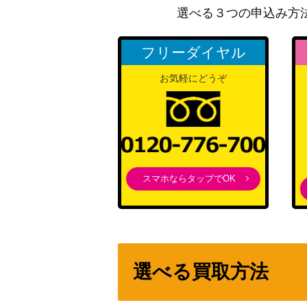
選べる３つの申込み方
スノー・プリンセス 徳川まつり（SSP） IAS
遊戯王 黒・魔・導・連・弾（20thｼｰｸﾚｯﾄ） 
フリーダイヤル
遊戯王 青眼の白龍(第1期 STARTER BOX)
お気軽にどうぞ
ひだるき大賢者 イレース（SR+）B14
遊戯王 運命の一枚（20thｼｰｸﾚｯﾄ） 20th
デーモンの召喚（UL）【SC-51】
スマホならタップでOK
私のキラめき 露崎 まひる（STR）RSL
遊戯王 方界法（20thｼｰｸﾚｯﾄ） 20th
遊戯王 方界縁起（20thｼｰｸﾚｯﾄ） 20th
選べる買取方法
私のキラめき 大場 なな（STR）RSL
蒼翠の風霊使いウィン（20thSE）【RIRA-J