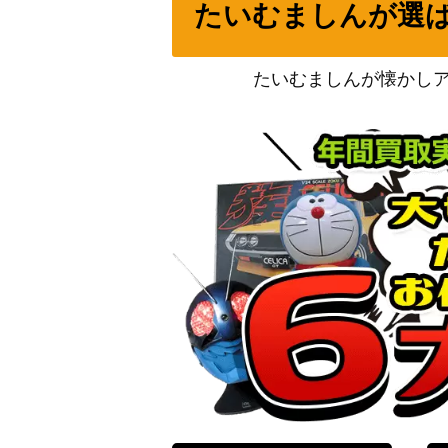
たいむましんが選
二つの聖血を引く王子 リーフ（SR+）B15
遊戯王 無限泡影（20thｼｰｸﾚｯﾄ） 20th
たいむましんが懐かし
遊戯王 ファイアウォール・X・ドラゴン（20th
灼熱の火霊使いヒータ（20thSE）【SAST-
ピュアハート 箱崎星梨花（SP）IAS/IMS
遊戯王 守護神官マナ（20thｼｰｸﾚｯﾄ） 20th
新しい自分へ 田中琴葉（SSP）IAS/IMS
遊戯王 Sin Selector（20thｼｰｸﾚｯﾄ） 20th
ヴァイス ピュアハート 箱崎星梨花（SSP） I
スターヴ・ヴェノム・フュージョン・ドラゴン
JP038】
宵星の機神ディンギルス（20thSE）【DANE