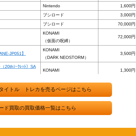
Nintendo
1,600
ブシロード
3,000
ブシロード
70,000
KONAMI
72,000
（仮面の呪縛）
KONAMI
E-JP051】
3,500
（DARK NEOSTORM）
thｼｰｸﾚｯﾄ）SA
KONAMI
1,300
KONAMI
タイトル トレカを売るページはこちら
1-JP003】
（HISTORY ARCHIVE
4,300
COLLECTION）
ード買取の買取価格一覧はこちら
19,000
（遊戯王OCG）
ブシロード
4,000
ークレットG6-02
KONAMI
1,400