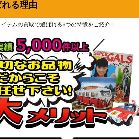
ばれる理由
Nintendo
1,800
KONAMI
4,500
アイテムの買取で選ばれる6つの特徴をご紹介！
ｼｰｸﾚｯﾄ）DANE
KONAMI
1,400
KONAMI
JP055】
43,000
（SAVAGE STRIKE）
ブシロード
3,000
KONAMI
10,800
ブシロード
16,000
KONAMI
1,100
AS/IMS
ブシロード
8,000
コナミ
（HR）【INOV-
（インベイジョン・オブ・
1,700
ヴェノム）
KONAMI
-JP038】
6,500
（DARK NEOSTORM）