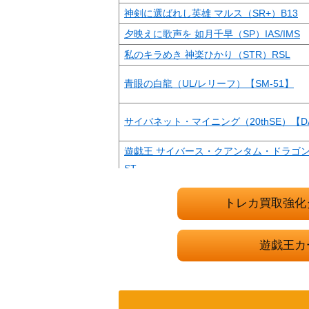
神剣に選ばれし英雄 マルス（SR+）B13
夕映えに歌声を 如月千早（SP）IAS/IMS
私のキラめき 神楽ひかり（STR）RSL
青眼の白龍（UL/レリーフ）【SM-51】
サイバネット・マイニング（20thSE）【DAN
遊戯王 サイバース・クアンタム・ドラゴン（20
ST
トレカ買取強化
ブラック・マジシャン・ガール（UR）【HC0
遊戯王カ
トライホーン・ドラゴン（UR）【初期】
ふわもこ夢心地 望月杏奈（SP）IAS/IMS
トゥーン・ブラック・マジシャン・ガール シ