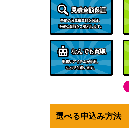
遊戯王 エフェクト・ヴェーラー（ｼｰｸﾚｯﾄ）2
見積金額保証
稀代の天才魔道士 ルーテ（SR+）B11
みんなで一緒に! 春日未来（SP）IAS/IMS
事前のお見積金額を保証。
明確な金額をご提示します。
私のキラめき 花柳 香子（STR）RSL
遊戯王 麗神-不知火（20thｼｰｸﾚｯﾄ）SAST
遊戯王 双穹の騎士アストラム（20thｼｰｸﾚｯ
なんでも買取
獅子王女 ラケシス（SR+）B12
私のキラめき 石動 双葉（STR）RSL
取扱いアイテムが多彩。
なんでも買います。
遊戯王 守護竜ピスティ（20thｼｰｸﾚｯﾄ）SAS
カオス・ソルジャー -開闢の使者-（UL）【3
闇まとう魔道少女 デューテ（SR）B11
未開封 オベリスクの巨神兵 PSE PGB1-JP
選べる申込み方法
積み重ねた想い 北沢志保（SP）IAS/IMS
遊戯王 無限泡影（ｼｰｸﾚｯﾄ）20th