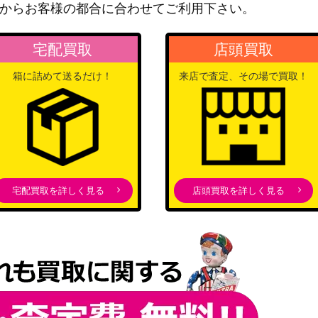
（RISING RAMPAGE）
からお客様の都合に合わせてご利用下さい。
KONAMI
12,500
（RISING RAMPAGE）
宅配買取
店頭買取
4,700
箱に詰めて送るだけ！
来店で査定、その場で買取！
（遊戯王OCG）
ブシロード
20,000
Nintendo
1,800
Nintendo
1,600
KONAMI
4,500
（Vol.3）
宅配買取を詳しく見る
店頭買取を詳しく見る
ｰｸﾚｯﾄ）SAST
KONAMI
7,000
SL
ブシロード
30,000
MS
ブシロード
2,000
ｯﾄ）SAST
KONAMI
10
2
Nintendo
1,400
Nintendo
800