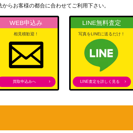
法からお客様の都合に合わせてご利用下さい。
/IMS
ブシロード
3,000
20th
KONAMI
1,300
WEB申込み
LINE無料査定
KONAMI
 美品
15,000
（STARTER BOX）
相見積歓迎！
写真をLINEに送るだけ！
Nintendo
1,400
KONAMI
800
コナミ
（Struggle of Chaos ストラ
6,500
グル・オブ・カオス －闇を
制する者－）
買取申込みへ
LINE査定を詳しく見る
ブシロード
27,000
KONAMI
700
KONAMI
500
ブシロード
25,000
KONAMI
P046】
88,000