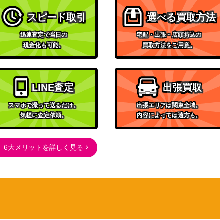
0th
KONAMI
30
スピード取引
選べる買取方法
Nintendo
2,700
ブシロード
2,400
迅速査定で当日の
宅配・出張・店頭持込の
現金化も可能。
買取方法をご用意。
ブシロード
25,000
KONAMI
4,400
ﾄ）DANE
KONAMI
6,000
LINE査定
出張買取
Nintendo
1,000
ブシロード
14,000
スマホで撮って送るだけ。
出張エリアは関東全域。
気軽に査定依頼。
内容によっては遠方も。
T
KONAMI
3,300
コナミ
06-025】
6,000
（混沌を制す者）
6大メリットを詳しく見る
Nintendo
500
S02
1,300
（遊戯王OCG）
ブシロード
5,000
KONAMI
200