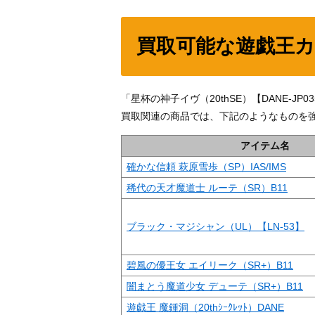
買取可能な遊戯王
「星杯の神子イヴ（20thSE）【DANE-
買取関連の商品では、下記のようなものを
アイテム名
確かな信頼 萩原雪歩（SP）IAS/IMS
稀代の天才魔道士 ルーテ（SR）B11
ブラック・マジシャン（UL）【LN-53】
碧風の優王女 エイリーク（SR+）B11
闇まとう魔道少女 デューテ（SR+）B11
遊戯王 魔鍾洞（20thｼｰｸﾚｯﾄ）DANE