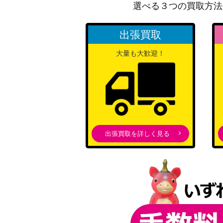
選べる３つの買取方法
天威の龍仙女（20thSE）【RIRA-JP044】
出張買取
暗黒騎士ガイア(初期)
大量も大歓迎！
私のキラめき 星見 純那（STR）RSL
烈炎の勇騎士 エリウッド（SR+）B13
ブレイブ・プリンセス ナンナ（SR+）B10
遊戯王 真紅眼の黒龍（第1期 Vol.3）美品
出張買取を詳しく見る
遊戯王 ヴァレルロード・S・ドラゴン（20thｼ
私のキラめき 西條 クロディーヌ（STR）R
クリスマスの贈り物 真壁瑞希（SP）IAS/I
遊戯王 ヴァレルロード・S・ドラゴン（ｼｰｸﾚ
雷神と呼ばれし少女 イシュタル（SR+）B1
未来の賢王 リーフ（SR+）B10