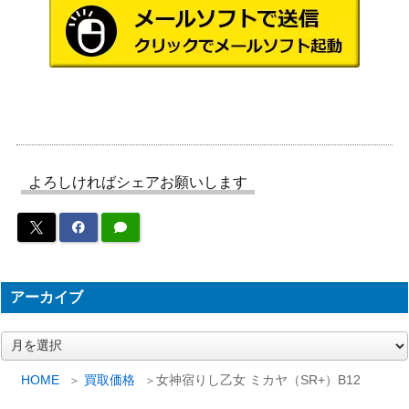
遊戯王 守護神官マナ
10,800
KONAMI
（20thｼｰｸﾚｯﾄ） 20th
遊戯王 ネオス・フュ
3,500
ージョン（20thｼｰｸﾚ
KONAMI
ｯﾄ）SAST
マジシャン・オブ・
コナミ
5,500
ブラックカオス（U
（入場者特典カード）
R）
よろしければシェアお願いします
積み重ねた想い 北沢
5,000
ブシロード
志保（SP）IAS/IMS
私のキラめき 天堂
20,000
ブシロード
真矢（STR）RSL
アーカイブ
遊戯王 双穹の騎士ア
6,000
ストラム（20thｼｰｸﾚ
KONAMI
ア
ｯﾄ）DANE
ー
カ
HOME
買取価格
女神宿りし乙女 ミカヤ（SR+）B12
天威の龍仙女（20th
KONAMI
12,500
イ
SE）【RIRA-JP04