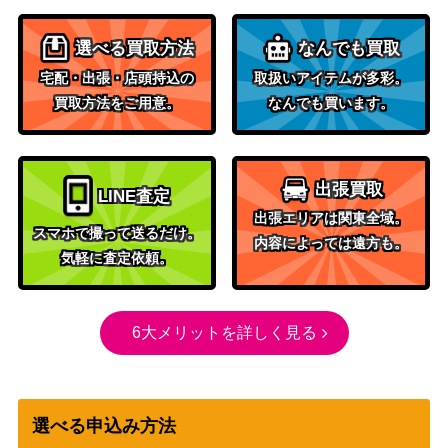
青眼の亜白龍（20th
KONAMI
12,000
SE）【20CP-JPF0
（20thシークレットレア
選べる買取方法
なんでも買取
1】
FINAL CHALLENGE PACK）
宅配・出張・店頭持込の
取扱いアイテムが多彩。
遊戯王 幻創龍ファン
買取方法をご用意。
なんでも買います。
タズメイ（ｼｰｸﾚｯﾄ）
KONAMI
10
SAST
遊戯王 ファイアウォ
出張買取
LINE査定
ール・X・ドラゴン
1,400
KONAMI
出張エリアは関東全域。
（20thｼｰｸﾚｯﾄ）DAN
スマホで撮って送るだけ。
内容によっては遠方も。
E
気軽に査定依頼。
コナミ
月の女戦士（UL）
1,700
（ソウル・オブ・ザ・デュエ
【SOD-JP033】
リスト）
6大メリットを詳しく見る
遊戯王 連鎖空穴（2
1,100
KONAMI
0thｼｰｸﾚｯﾄ）DANE
遊戯王 強欲で金満な
選べる申込み方法
3,800
壺（20thｼｰｸﾚｯﾄ）SA
KONAMI