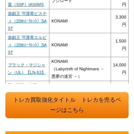
ブシロード
葉（SSP）IAS/IMS
遊戯王 守護竜ピステ
3,300
ィ（20thｼｰｸﾚｯﾄ）SA
KONAMI
ST
遊戯王 守護竜エルピ
1,500
ィ（20thｼｰｸﾚｯﾄ）SA
KONAMI
ST
KONAMI
ブラック・マジシャ
14,000
（Labyrinth of Nightmare －
ン（UL）【LN-53】
悪夢の迷宮 －）
昏き闇竜の神子 カム
Nintendo
500
イ（SR）B10
トレカ買取強化タイトル トレカを売るペ
稀代の天才魔道士 ル
2,700
Nintendo
ーテ（SR+）B11
ージはこちら
サイバネット・マイ
KONAMI
3,500
ニング（20thSE）
（DARK NEOSTORM）
【DANE-JP051】