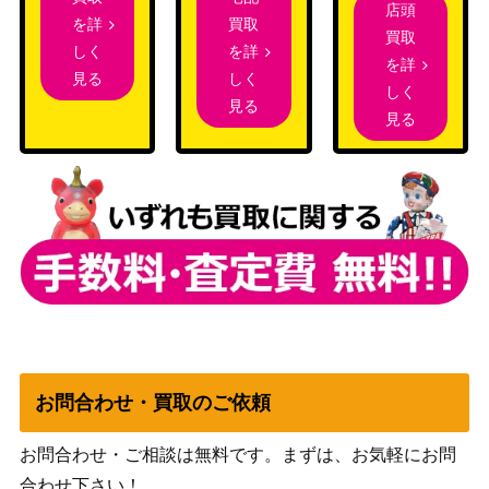
店頭
獅子王女 ラケシス
1,000
買取
を詳
Nintendo
買取
（SR+）B12
を詳
しく
を詳
遊戯王 魔鍾洞（20th
1,600
しく
見る
KONAMI
しく
ｼｰｸﾚｯﾄ）DANE
見る
見る
私のキラめき 花柳
25,000
ブシロード
香子（STR）RSL
カオス・ソルジャー
コナミ
6,000
-開闢の使者-（UL）
（混沌を制す者）
【306-025】
遊戯王 E・HERO コ
3,400
スモ・ネオス（20th
KONAMI
ｼｰｸﾚｯﾄ）SAST
闇まとう魔道少女 デ
Nintendo
500
ューテ（SR）B11
お問合わせ・買取のご依頼
スノー・プリンセス
3,000
お問合わせ・ご相談は無料です。まずは、お気軽にお問
徳川まつり（SSP）
ブシロード
合わせ下さい！
IAS/IMS