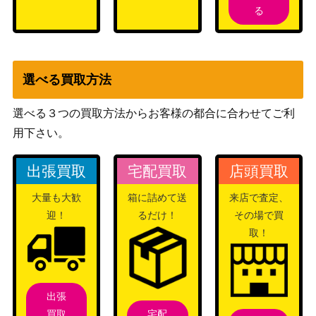
る
8】
確かな信頼 萩原雪歩
3,500
ブシロード
（SP）IAS/IMS
遊戯王 方界降世（2
1,100
選べる買取方法
KONAMI
0thｼｰｸﾚｯﾄ） 20th
選べる３つの買取方法からお客様の都合に合わせてご利
ふわもこ夢心地 望月
4,000
ブシロード
杏奈（SP）IAS/IMS
用下さい。
遊戯王 方界法（20th
KONAMI
700
出張買取
宅配買取
店頭買取
ｼｰｸﾚｯﾄ） 20th
遊戯王 黒・魔・導・
大量も大歓
箱に詰めて送
来店で査定、
1,300
連・弾（20thｼｰｸﾚｯ
KONAMI
迎！
るだけ！
その場で買
ﾄ） 20th
取！
幸せな夢と共に カタ
3,600
Nintendo
リナ（SR+）B15
遊戯王 Sin Territory
KONAMI
700
出張
（20thｼｰｸﾚｯﾄ） 20th
宅配
買取