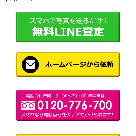
遊戯王 運命の一枚
KONAMI
800
（20thｼｰｸﾚｯﾄ） 20th
遊戯王 守護竜アガー
1,700
ペイン（20thｼｰｸﾚｯ
KONAMI
ﾄ）SAST
青眼の白龍（UL/レ
KONAMI
72,000
リーフ）【SM-51】
（仮面の呪縛）
私のキラめき 神楽ひ
70,000
ブシロード
かり（STR）RSL
夕映えに歌声を 如月
3,000
ブシロード
千早（SP）IAS/IMS
守護神エクゾディア
KONAMI
1,600
（20thSE）【20TH-
（20th ANNIVERSARY
JPC02】
LEGEND COLLECTION）
遊戯王 師弟の絆（2
2,800
KONAMI
0thｼｰｸﾚｯﾄ） 20th