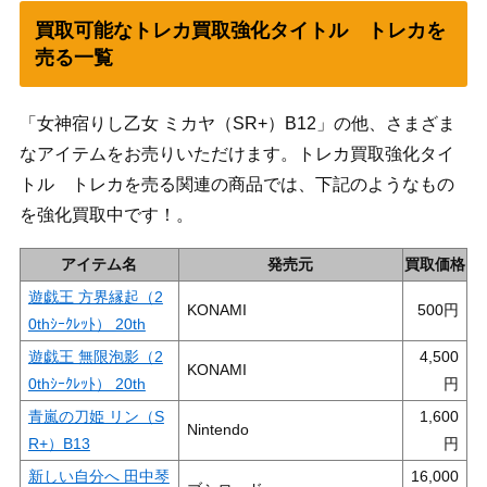
買取可能なトレカ買取強化タイトル トレカを
売る一覧
「女神宿りし乙女 ミカヤ（SR+）B12」の他、さまざま
なアイテムをお売りいただけます。トレカ買取強化タイ
トル トレカを売る関連の商品では、下記のようなもの
を強化買取中です！。
アイテム名
発売元
買取価格
遊戯王 方界縁起（2
KONAMI
500
0thｼｰｸﾚｯﾄ） 20th
遊戯王 無限泡影（2
4,500
KONAMI
0thｼｰｸﾚｯﾄ） 20th
青嵐の刀姫 リン（S
1,600
Nintendo
R+）B13
新しい自分へ 田中琴
16,000