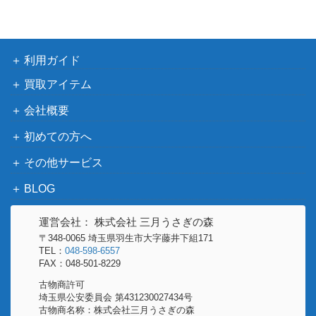
ブ
（RISING RAMPAGE）
4】
遊戯王 サイバース・
クアンタム・ドラゴ
1,300
利用ガイド
KONAMI
ン（20thｼｰｸﾚｯﾄ）SA
買取アイテム
ST
ホーリー・プリンセ
1,200
会社概要
Nintendo
ス リズ（SR+）B12
初めての方へ
蒼焔の神将 アイク
Nintendo
600
その他サービス
（SR+）B12
みんなで一緒に! 春
BLOG
2,400
日未来（SP）IAS/IM
ブシロード
運営会社： 株式会社 三月うさぎの森
S
〒348-0065 埼玉県羽生市大字藤井下組171
ブラック・マジシャ
KONAMI
TEL：
048-598-6557
4,300
ン・ガール（UR）
（HISTORY ARCHIVE
FAX：048-501-8229
【HC01-JP003】
COLLECTION）
古物商許可
埼玉県公安委員会 第431230027434号
暗黒騎士ガイア(初
4,700
古物商名称：株式会社三月うさぎの森