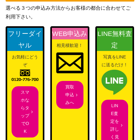
ST
選べる３つの申込み方法からお客様の都合に合わせてご
遊戯王 ヴァレルロー
利用下さい。
ド・S・ドラゴン（ｼ
KONAMI
10
ｰｸﾚｯﾄ）SAST
フリーダイ
WEB申込み
LINE無料査
レッドアイズ・ブラ
コナミ
11,000
ヤル
定
相見積歓迎！
ックメタルドラゴン
（遊戯王 真DM 封印されし記
（SE）【初期】
憶）
お気軽にどう
写真をLINE
遊戯王 エフェクト・
ぞ
に送るだけ！
ヴェーラー（ｼｰｸﾚｯ
KONAMI
30
ﾄ）20th
買取
遊戯王 増殖するＧ
24,000
スマ
KONAMI
申込
（20thｼｰｸﾚｯﾄ） 20th
ホな
みへ
LIN
オネスト UR LODT-
コナミ
らタ
800
E査
JP001
（遊戯王OCG）
ップ
定を
でO
フォーチュンレデ
詳し
K
ィ・エヴァリー（20
KONAMI
5,200
く見
thSE）【RIRA-JP03
（RISING RAMPAGE）