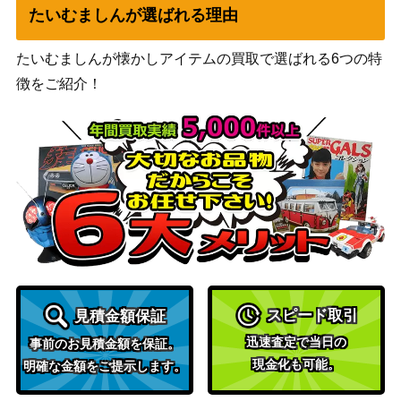
たいむましんが選ばれる理由
神剣に選ばれし英雄
1,600
Nintendo
マルス（SR+）B13
たいむましんが懐かしアイテムの買取で選ばれる6つの特
ひだるき大賢者 イレ
1,400
徴をご紹介！
Nintendo
ース（SR+）B14
遊戯王 Sin Selector
1,100
KONAMI
（20thｼｰｸﾚｯﾄ） 20th
私のキラめき 星見
20,000
ブシロード
純那（STR）RSL
遊戯王 転生炎獣サン
1,400
ライトウルフ（20th
KONAMI
ｼｰｸﾚｯﾄ）SAST
コナミ
月天気アルシエル(P
1,700
スピード取引
（ディメンション・フォー
見積金額保証
SE)【DIFO-JP050】
ス）
迅速査定で当日の
事前のお見積金額を保証。
遊戯王 無限泡影（ｼｰ
現金化も可能。
明確な金額をご提示します。
KONAMI
200
ｸﾚｯﾄ）20th