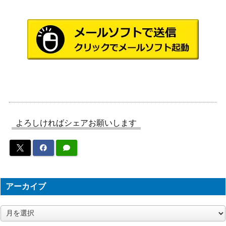
8,000
ト 箱崎星梨花（SS
ブシロード
P） IAS/IMS
ウィッチクラフトゴ
ーレム・アルル（20
KONAMI
10,500
thSE）【RIRA-JP02
（RISING RAMPAGE）
8】
未来の賢王 リーフ
Nintendo
800
（SR+）B10
宵星の機神ディンギ
よろしければシェアお願いします
KONAMI
6,500
ルス（20thSE）【D
（DARK NEOSTORM）
ANE-JP038】
雷神と呼ばれし少女
1,400
イシュタル（SR+）
Nintendo
B12
アーカイブ
マジシャン・オブ・
コナミ
5,500
ア
ブラックカオス（U
（入場者特典カード）
ー