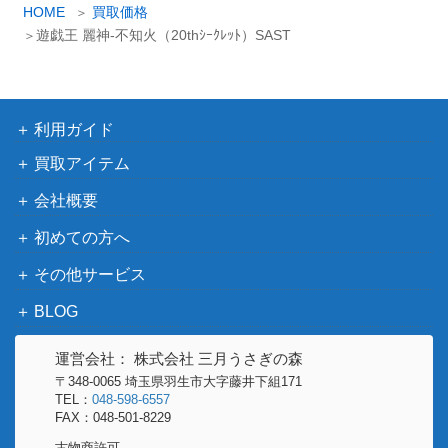
R）
カ
HOME
買取価格
イ
KONAMI
遊戯王 麗神-不知火（20thｼｰｸﾚｯﾄ）SAST
ブラック・マジシャ
14,000
ブ
（Labyrinth of Nightmare －
ン（UL）【LN-53】
悪夢の迷宮 －）
遊戯王 方界降世（2
1,100
KONAMI
利用ガイド
0thｼｰｸﾚｯﾄ） 20th
買取アイテム
ドラゴン・プリンセ
1,300
Nintendo
ス チキ（SR+）B15
会社概要
夕映えに歌声を 如月
3,000
ブシロード
初めての方へ
千早（SP）IAS/IMS
その他サービス
闇まとう魔道少女 デ
2,800
Nintendo
ューテ（SR+）B11
BLOG
天威の龍仙女（20th
KONAMI
12,500
SE）【RIRA-JP04
運営会社： 株式会社 三月うさぎの森
（RISING RAMPAGE）
4】
〒348-0065 埼玉県羽生市大字藤井下組171
TEL：
048-598-6557
オネスト UR LODT-
コナミ
FAX：048-501-8229
800
JP001
（遊戯王OCG）