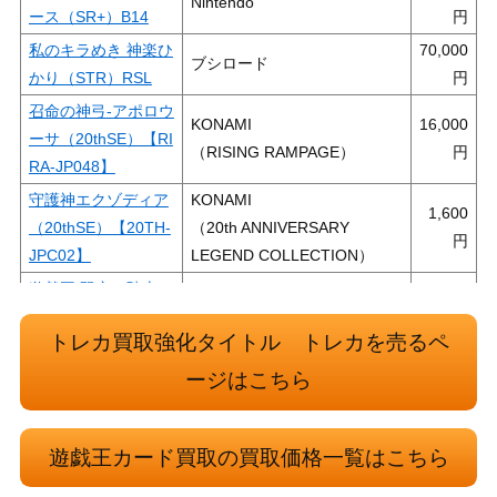
Nintendo
ース（SR+）B14
私のキラめき 神楽ひ
70,000
ブシロード
かり（STR）RSL
召命の神弓-アポロウ
KONAMI
16,000
ーサ（20thSE）【RI
（RISING RAMPAGE）
RA-JP048】
守護神エクゾディア
KONAMI
1,600
（20thSE）【20TH-
（20th ANNIVERSARY
JPC02】
LEGEND COLLECTION）
遊戯王 双穹の騎士ア
6,000
ストラム（20thｼｰｸﾚ
KONAMI
トレカ買取強化タイトル トレカを売るペ
ｯﾄ）DANE
私のキラめき 西條
ージはこちら
30,000
クロディーヌ（ST
ブシロード
R）RSL
遊戯王カード買取の買取価格一覧はこちら
青眼の亜白龍（20th
KONAMI
12,000
SE）【20CP-JPF0
（20thシークレットレア