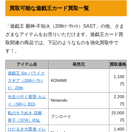
買取可能な遊戯王カード買取一覧
「遊戯王 麗神-不知火（20thｼｰｸﾚｯﾄ）SAST」の他、さま
ざまなアイテムをお売りいただけます。遊戯王カード買
取関連の商品では、下記のようなものを強化買取中で
す！。
アイテム名
発売元
買取価格
遊戯王 Sin パラドク
1,100
スギア（20thｼｰｸﾚｯ
KONAMI
ﾄ） 20th
光去り行く黄昏 カム
2,200
Nintendo
イ（SR+）B15
私のキラめき 花柳
25,000
ブシロード
香子（STR）RSL
ひだるき大賢者 イレ
1,400