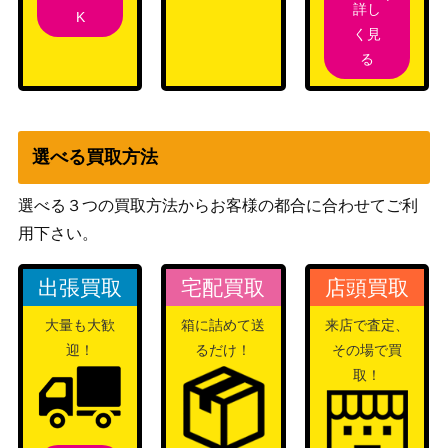
詳し
K
遊戯王 幻創龍ファン
く見
1,200
タズメイ（20thｼｰｸﾚ
KONAMI
る
ｯﾄ）SAST
昏き闇竜の神子 カム
Nintendo
500
イ（SR）B10
選べる買取方法
遊戯王 麗神-不知火
4,400
（20thｼｰｸﾚｯﾄ）SAS
KONAMI
選べる３つの買取方法からお客様の都合に合わせてご利
T
用下さい。
儚無みずき（20thS
KONAMI
7,700
E）【DANE-JP02
（DARK NEOSTORM）
出張買取
宅配買取
店頭買取
5】
蒼翠の風霊使いウィ
大量も大歓
箱に詰めて送
来店で査定、
KONAMI
88,000
ン（20thSE）【RIR
迎！
るだけ！
その場で買
（RISING RAMPAGE）
A-JP046】
取！
ふわもこ夢心地 望月
4,000
ブシロード
杏奈（SP）IAS/IMS