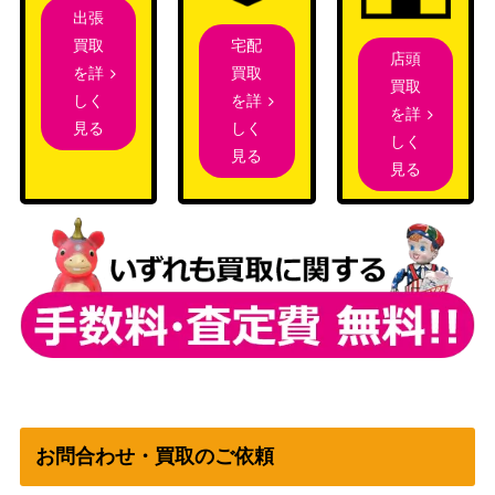
遊戯王 守護竜エルピ
出張
1,500
ィ（20thｼｰｸﾚｯﾄ）SA
KONAMI
宅配
買取
店頭
ST
買取
を詳
買取
遊戯王 連鎖空穴（2
1,100
を詳
しく
KONAMI
を詳
0thｼｰｸﾚｯﾄ）DANE
しく
見る
しく
誘惑テクニック 百瀬
見る
3,000
見る
莉緒（SSP）IAS/IM
ブシロード
S
希望を統べる女王 ル
1,700
Nintendo
キナ（SR+）B14
幸せな夢と共に カタ
3,600
Nintendo
リナ（SR+）B15
遊戯王 運命の一枚
KONAMI
800
（20thｼｰｸﾚｯﾄ） 20th
遊戯王 ネオス・フュ
3,500
ージョン（20thｼｰｸﾚ
KONAMI
お問合わせ・買取のご依頼
ｯﾄ）SAST