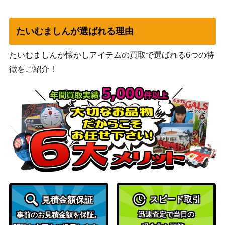
1】
FINAL CHALLENGE PACK）
ブラック・マジシャ
KONAMI
たいむましんが選ばれる理由
4,300
ン・ガール（UR）
（HISTORY ARCHIVE
【HC01-JP003】
COLLECTION）
たいむましんが懐かしアイテムの買取で選ばれる6つの特
遊戯王 夢幻転星イド
徴をご紹介！
1,300
リース（20thｼｰｸﾚｯ
KONAMI
ﾄ）DANE
遊戯王 増殖するＧ
24,000
KONAMI
（20thｼｰｸﾚｯﾄ） 20th
幸せな夢と共に カタ
Nintendo
600
リナ（SR）B15
コナミ
デーモンの召喚（U
（Struggle of Chaos ストラグ
6,500
L）【SC-51】
ル・オブ・カオス －闇を制す
スピード取引
見積金額保証
る者－）
迅速査定で当日の
遊戯王 無限泡影（2
4,500
事前のお見積金額を保証。
KONAMI