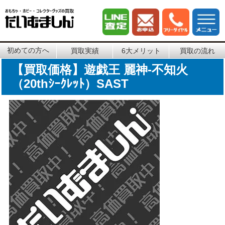
初めての方へ
買取実績
6大メリット
買取の流れ
【買取価格】遊戯王 麗神-不知火
（20thｼｰｸﾚｯﾄ）SAST