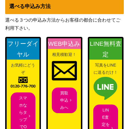
みんなで一緒に! 春
選べる申込み方法
2,400
日未来（SP）IAS/IM
ブシロード
S
選べる３つの申込み方法からお客様の都合に合わせてご
遊戯王 サイバース・
利用下さい。
クアンタム・ドラゴ
1,300
KONAMI
ン（20thｼｰｸﾚｯﾄ）SA
フリーダイ
WEB申込み
LINE無料査
ST
ヤル
定
相見積歓迎！
遊戯王 ネオ・カイザ
ー・グライダー（20
KONAMI
900
お気軽にどう
写真をLINE
thｼｰｸﾚｯﾄ） 20th
ぞ
に送るだけ！
灼熱の火霊使いヒー
KONAMI
43,000
タ（20thSE）【SAS
（SAVAGE STRIKE）
買取
T-JP055】
スマ
申込
新しい自分へ 田中琴
6,000
ホな
みへ
ブシロード
LIN
葉（SP）IAS/IMS
らタ
E査
ップ
蒼焔の神将 アイク
Nintendo
600
定を
でO
（SR+）B12