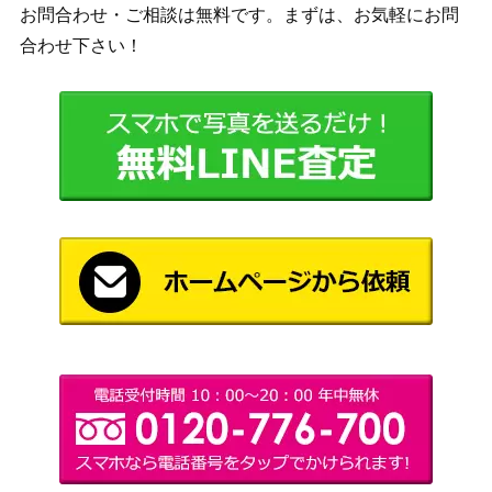
お問合わせ・ご相談は無料です。まずは、お気軽にお問
私のキラめき 天堂
20,000
ブシロード
合わせ下さい！
真矢（STR）RSL
遊戯王 師弟の絆（2
2,800
KONAMI
0thｼｰｸﾚｯﾄ） 20th
遊戯王 ファイアウォ
ール・X・ドラゴン
1,400
KONAMI
（20thｼｰｸﾚｯﾄ）DAN
E
遊戯王 黒・魔・導・
1,300
連・弾（20thｼｰｸﾚｯ
KONAMI
ﾄ） 20th
スノー・プリンセス
3,000
徳川まつり（SSP）
ブシロード
IAS/IMS
稀代の天才魔道士 ル
2,700
Nintendo
ーテ（SR+）B11
ヴァイス ピュアハー