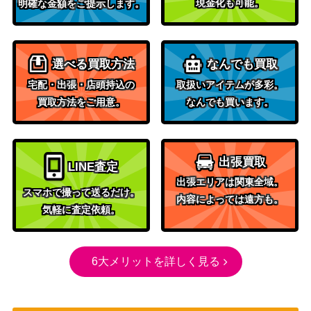
現金化も可能。
0thｼｰｸﾚｯﾄ） 20th
明確な金額をご提示します。
遊戯王 エフェクト・
ヴェーラー（ｼｰｸﾚｯ
KONAMI
30
ﾄ）20th
選べる買取方法
なんでも買取
遊戯王 Sin Territory
宅配・出張・店頭持込の
取扱いアイテムが多彩。
KONAMI
700
（20thｼｰｸﾚｯﾄ） 20th
買取方法をご用意。
なんでも買います。
積み重ねた想い 北沢
5,000
ブシロード
志保（SP）IAS/IMS
青眼の白龍（UL/レ
KONAMI
72,000
出張買取
LINE査定
リーフ）【SM-51】
（仮面の呪縛）
出張エリアは関東全域。
スマホで撮って送るだけ。
遊戯王 ブルーアイ
内容によっては遠方も。
気軽に査定依頼。
ズ・カオス・ＭＡ
11,000
KONAMI
Ｘ・ドラゴン（20th
ｼｰｸﾚｯﾄ） 20th
6大メリットを詳しく見る
遊戯王 守護竜ピステ
3,300
ィ（20thｼｰｸﾚｯﾄ）SA
KONAMI
ST