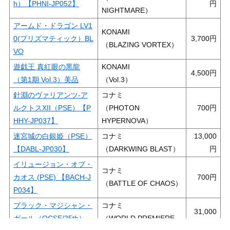
h）【PHNI-JP052】
NIGHTMARE）
アームド・ドラゴン LV1
KONAMI
0(プリズマティック）BL
3,700
（BLAZING VORTEX）
VO
遊戯王 真紅眼の黒龍
KONAMI
4,500
（第1期 Vol.3）美品
（Vol.3）
針淵のヴァリアンツ-ア
コナミ
ルクトスXII（PSE）【P
（PHOTON
700
HHY-JP037】
HYPERNOVA）
迷宮城の白銀姫（PSE）
コナミ
13,000
【DABL-JP030】
（DARKWING BLAST）
イリュージョン・オブ・
コナミ
カオス (PSE) 【BACH-J
700
（BATTLE OF CHAOS）
P034】
ブラック・マジシャン・
コナミ
31,000
ガール（QCSE/25th）
（WORLD PREMIERE