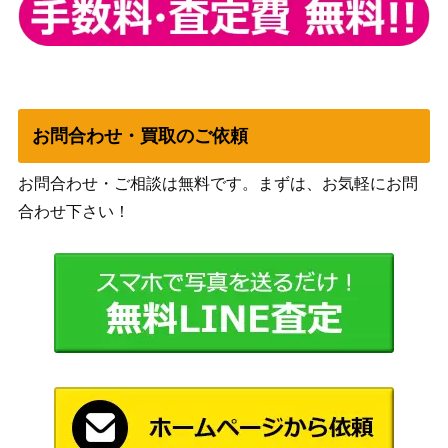
赫聖の妖騎士（SE）【C
（CYBERSTORM
700
YAC-JP042】
ACCESS）
礫岩の霊長-コングレー
KONAMI
ド（20thSE）【CHIM-J
1,000
（CHAOS IMPACT）
P024】
お問合わせ・買取のご依頼
コナミ
大邪神レシェフ（UL）
（ザ・ロスト・ミレニア
400
お問合わせ・ご相談は無料です。まずは、お気軽にお問
【TLM-JP033】
ム）
合わせ下さい！
轟の王 ハール（20thS
KONAMI
1,900
E）【ETCO-JP027】
（ETERNITY CODE）
カラクリ大権現 無零武
KONAMI
（20thSE）【IGAS-JP0
1,100
（IGNITION ASSAULT）
43】
コナミ
強欲で貪欲な壺（QCSE/
（RARITY
1,200
25th）【RC04-JP057】
COLLECTION）
ブラック・マジシャン・