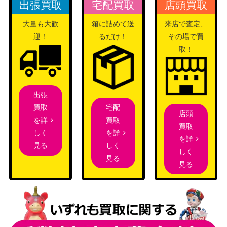
（ライズ・オブ・デステ
300
出張買取
宅配買取
店頭買取
-JP050】
ィニー）
大量も大歓
箱に詰めて送
来店で査定、
閃刀姫－アザレア（U
コナミ
迎！
るだけ！
その場で買
400
R）【VJMP-JP228】
（付録カード）
取！
スターダスト・シンクロ
KONAMI
ン(プリズマティック）D
（DAWN OF
900
AMA
MAJESTY）
出張
Live☆Twin リィラ・スウ
コナミ
宅配
買取
ィート（QCSE/25th）
4,000
店頭
（ALLIANCE INSIGHT）
買取
を詳
【ALIN-JP028】
買取
を詳
しく
を詳
深海のアリア（20thS
KONAMI
しく
見る
1,100
しく
E）【ETCO-JP061】
（ETERNITY CODE）
見る
見る
遊戯王 方界降世（20thｼ
KONAMI
1,100
ｰｸﾚｯﾄ） 20th
I：Pマスカレーナ（20th
KONAMI
50,000
SE）【CHIM-JP049】
（CHAOS IMPACT）
コナミ