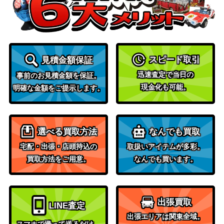
00】
CHRONICLE 2022）
凶導の白聖骸 (PSE) 【B
コナミ
1,700
ACH-JP035】
（BATTLE OF CHAOS）
KONAMI
簡素融合(プリズマティ
スピード取引
見積金額保証
（DAWN OF
400
ック）DAMA
MAJESTY）
迅速査定で当日の
事前のお見積金額を保証。
現金化も可能。
遊戯王 妖醒龍ラルバウ
明確な金額をご提示します。
ール（20thｼｰｸﾚｯﾄ）DAN
KONAMI
1,100
E
遊戯王 連鎖空穴（20thｼ
選べる買取方法
なんでも買取
KONAMI
1,100
ｰｸﾚｯﾄ）DANE
宅配・出張・店頭持込の
取扱いアイテムが多彩。
黎明の堕天使ルシフェル
KONAMI
買取方法をご用意。
なんでも買います。
(プリズマティック）RO
（RISE OF THE
500
TD
DUELIST）
教導の聖女エクレシア
コナミ
出張買取
LINE査定
（QCSE）【RC04-JP02
（ARITY
4,500
出張エリアは関東全域。
1】
COLLECTION）
スマホで撮って送るだけ。