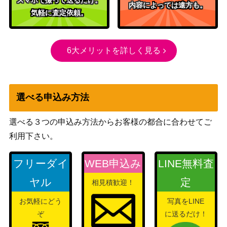
内容によっては遠方も。
遊戯王 Sin Selector（20t
気軽に査定依頼。
KONAMI
1,100
hｼｰｸﾚｯﾄ） 20th
トリシューラの影霊衣
コナミ
6大メリットを詳しく見る
（QCSE/25th）【TW02-
（TERMINAL WORLD
3,800
JP083】
2）
超魔導戦士－マスター・
コナミ
オブ・カオス (PSE) 【B
1,100
選べる申込み方法
（BATTLE OF CHAOS）
ACH-JP036】
ジャンク・ウォリアー
コナミ
選べる３つの申込み方法からお客様の都合に合わせてご
（QCSE/25th）【AC03-
（ANIMATION
1,200
利用下さい。
JP000】
CHRONICLE 2023）
S:Pリトルナイト（SE/シ
コナミ
フリーダイ
WEB申込み
LINE無料査
ークレット）【AGOV-J
（AGE OF
1,500
ヤル
定
相見積歓迎！
P046】
OVERLORD）
魔術師の弟子-ブラッ
お気軽にどう
写真をLINE
ク・マジシャン・ガール
コナミ
25,000
ぞ
に送るだけ！
（QCSE/25th）【ALIN-J
（ALLIANCE INSIGHT）