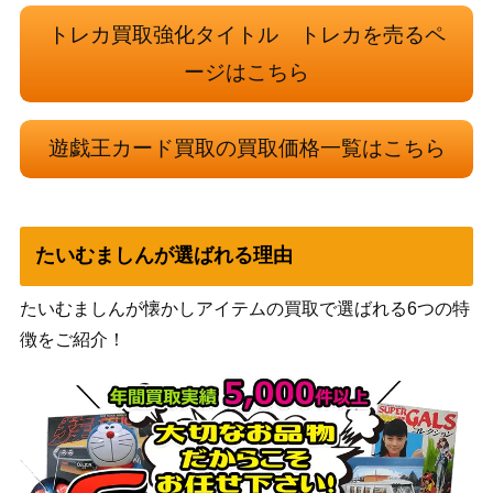
【WPP4-JP066】
PACK 2023）
トレカ買取強化タイトル トレカを売るペ
KONAMI
守護天霊ロガエス(プリ
（DAWN OF
1,100
ージはこちら
ズマティック）DAMA
MAJESTY）
影の王 レイヴァーテイ
コナミ
遊戯王カード買取の買取価格一覧はこちら
ン（PSE）【PHHY-JP04
（PHOTON
900
7】
HYPERNOVA）
百獣王ベヒーモス（U
コナミ
200
L）【FET-JP014】
たいむましんが選ばれる理由
Live☆Twin リィラ・トリ
KONAMI
ート（PSE）【BLVO-JP
2,800
たいむましんが懐かしアイテムの買取で選ばれる6つの特
（BLAZING VORTEX）
028】
徴をご紹介！
コナミ
竜騎士アトリィ（QCSE/
（INFINITE
1,000
25th）【INFO-JP021】
FORBIDDEN）
BLUE EYES WHITE DR
コナミ
AGON(PSE)【AC02-JP0
（ANIMATION