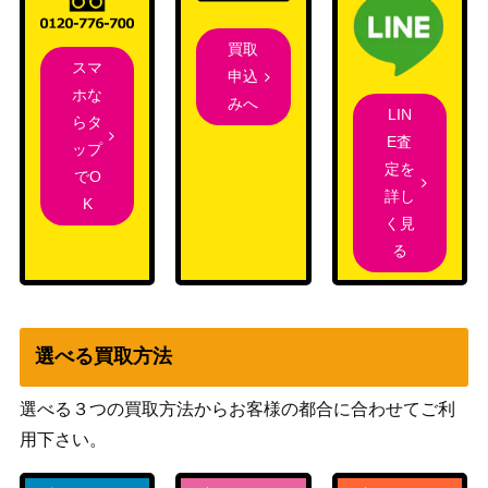
P004】
買取
ARG☆S-栄冠のアドラ
コナミ
スマ
申込
（QCSE/25th）【SUDA-
（SUPREME
1,700
ホな
みへ
JP008】
DARKNESS）
LIN
らタ
E査
コナミ
ップ
ユベル（QCSE/25th）
定を
（PHANTOM
4,200
でO
【PHNI-JPS01】
詳し
NIGHTMARE）
K
く見
電脳堺媛-瑞々(プリズマ
KONAMI
800
る
ティック）PHRA
（PHANTOM RAGE）
鉄獣戦線 徒花のフェリ
KONAMI
ジット（PSE）【PHRA-
4,300
（PHANTOM RAGE）
JP046】
選べる買取方法
騎士皇プリメラ・プリム
コナミ
ス（QCSE/25th）【ROT
（RAGE OF THE
2,100
選べる３つの買取方法からお客様の都合に合わせてご利
A-JP038】
ABYSS）
用下さい。
コナミ
天罰（レリーフ）【RDS