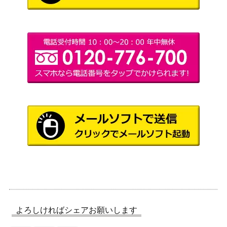
コナミ
ガール(別イラストVer.)
180,000
（QUARTER CENTURY
(QCSE/25th)【QCAC-JP
ART COLLECTION）
019】
ブラック・マジシャン・
KONAMI
ガール（UR）【HC01-J
（HISTORY ARCHIVE
4,300
P003】
COLLECTION）
朔夜しぐれ（20thSE）
KONAMI
10,000
【ETCO-JP036】
（ETERNITY CODE）
黒魔女ディアベルスター
コナミ
（SE/シークレット）【A
（AGE OF
1,800
GOV-JP006】
OVERLORD）
KONAMI
青眼の亜白龍（20thS
（20thシークレットレア
12,000
E）【20CP-JPF01】
FINAL CHALLENGE
PACK）
よろしければシェアお願いします
コナミ
月の女戦士（UL）[レリ