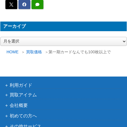
（ソウル・オブ・ザ・デ
1,700
ーフ]【SOD-JP033】
ュエリスト）
KONAMI
（遊戯王 DUELIST and
アーカイブ
ブラック・マジシャン・
MONSTERS
15,000
ガール（20thSE）【DM
MEMORIAL DISC
ア
MD-JP001】
DVD・Blu-ray 特典カー
ー
カ
ド）
HOME
買取価格
第一期カードなんでも100枚以上で
イ
シューティング・クェー
ブ
コナミ
サー・ドラゴン（QCSE/
5,000
（DUELIST NEXUS）
25th）【DUNE-JPS01】
赫焉竜グランギニョル
コナミ
利用ガイド
（PSE）【PHHY-JP03
（PHOTON
4,200
買取アイテム
3】
HYPERNOVA）
会社概要
コナミ
ジェット・シンクロン
（ANIMATION
200
初めての方へ
（SE）【AC03-JP034】
CHRONICLE 2023）
その他サービス