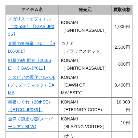
アイテム名
発売元
買取価格
メガリス・オフィエル
KONAMI
（20thSE）【IGAS-JP0
1,000
（IGNITION ASSAULT）
35】
青眼の究極竜（UL）【S
コナミ
2,500
DX-001】
（デラックスセット）
戦華の徳-劉玄（20thS
KONAMI
800
E）【IGAS-JP011】
（IGNITION ASSAULT）
デスピアの導化アルベル
KONAMI
(プリズマティック）DA
（DAWN OF
3,400
MA
MAJESTY）
朔夜しぐれ（20thSE）
KONAMI
10,000
【ETCO-JP036】
（ETERNITY CODE）
金満で謙虚な壺(スーパ
KONAMI
10
ーレア）BLVO
（BLAZING VORTEX）
コナミ