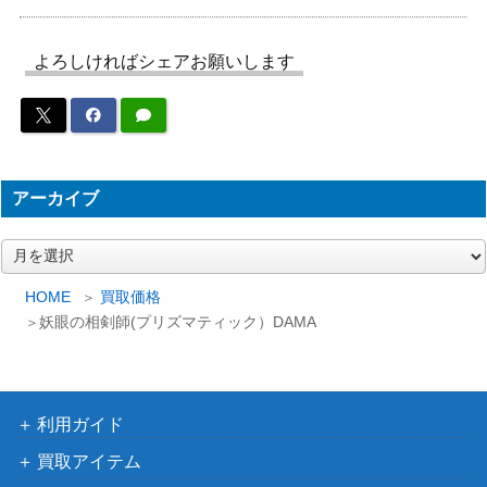
KONAMI
21,500
ム(20thSE）【ETCO-JP
（ETERNITY CODE）
026】
よろしければシェアお願いします
コナミ
幻想の見習い魔導師（20
（20thシークレットレア
8,200
thSE）【20CP-JPF02】
FINAL CHALLENGE
PACK）
断罪のディアベルスター
アーカイブ
コナミ
（QCSE/25th）【ALIN-J
5,000
（ALLIANCE INSIGHT）
P011】
ア
ー
真紅眼の黒竜（UL）【3
コナミ
45,000
カ
HOME
買取価格
01-056】
（新たなる支配者）
イ
妖眼の相剣師(プリズマティック）DAMA
ブ
驚楽園の支配人 ＜∀rlech
KONAMI
ino＞(プリズマティッ
（LIGHTNING
300
ク）LIOV
OVERDRIVE）
利用ガイド
迷宮城の白銀姫（PSE）
コナミ
13,000
【DABL-JP030】
（DARKWING BLAST）
買取アイテム
剣闘獣ドミティアノス