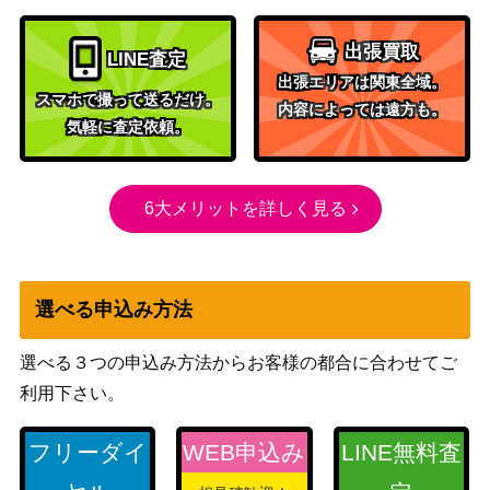
COLLECTION）
遊戯王 Sin パラドクスギ
出張買取
KONAMI
1,100
LINE査定
ア（20thｼｰｸﾚｯﾄ） 20th
出張エリアは関東全域。
スマホで撮って送るだけ。
ダークインファント@イ
内容によっては遠方も。
コナミ
気軽に査定依頼。
グニスター（QCSE/25t
4,000
（ALLIANCE INSIGHT）
h）【ALIN-JPS01】
コナミ
毒蛇神ヴェノミナーガ
6大メリットを詳しく見る
（タクティカル・エボリ
500
（UL）【TAEV-JP013】
ューション）
聖剣を巡る王妃アンジェ
コナミ
リカ（QCSE/25th）【D
1,300
選べる申込み方法
（DUELIST NEXUS）
UNE-JP040】
選べる３つの申込み方法からお客様の都合に合わせてご
遊戯王 Sin Selector（20t
KONAMI
1,100
hｼｰｸﾚｯﾄ） 20th
利用下さい。
コナミ
深淵の相剣龍（PSE）
フリーダイ
WEB申込み
LINE無料査
（PHOTON
400
【PHHY-JP005】
HYPERNOVA）