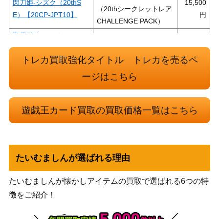
閃刀姫-シズク（20thS
15,500
（20thシークレットレア
E）【20CP-JPT10】
CHALLENGE PACK）
聖霊獣騎 カンナホーク
コナミ
（QCSE/25th）【TW01-
5,800
（TERMINAL WORLD）
トレカ買取強化タイトル トレカを売るペ
JP138】
大天使ゼラート（UL）
コナミ
ージはこちら
2,100
【308-034】
（天空の聖域）
深海のアリア（20thS
KONAMI
1,100
遊戯王カード買取の買取価格一覧はこちら
E）【ETCO-JP061】
（ETERNITY CODE）
機巧嘴-八咫御先（20thS
KONAMI
1,200
E）【CHIM-JP023】
（CHAOS IMPACT）
コナミ
たいむましんが選ばれる理由
天罰（レリーフ）【RDS
（ライズ・オブ・デステ
300
-JP050】
ィニー）
たいむましんが懐かしアイテムの買取で選ばれる6つの特
鉄獣戦線 凶鳥のシュラ
徴をご紹介！
KONAMI
イグ(プリズマティッ
2,200
（PHANTOM RAGE）