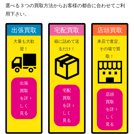
選べる３つの買取方法からお客様の都合に合わせてご利
結晶の魔女サンドリヨン
KONAMI
用下さい。
(プリズマティック）LIO
（LIGHTNING
1,700
V
OVERDRIVE）
出張買取
宅配買取
店頭買取
カオス・ウィッチ-混沌
コナミ
の魔女（PSE）【PHHY-
（PHOTON
600
大量も大歓
箱に詰めて送
来店で査定、
JP009】
HYPERNOVA）
迎！
るだけ！
その場で買
海晶乙女グレート・バブ
取！
KONAMI
ル・リーフ (20thSE）
5,000
（ETERNITY CODE）
【ETCO-JP054】
メタトロンの影霊衣（Q
コナミ
出張
CSE/25th）【TW02-JP0
（TERMINAL WORLD
2,000
宅配
買取
店頭
74】
2）
買取
を詳
買取
百獣王ベヒーモス（U
を詳
しく
コナミ
200
を詳
L）【FET-JP014】
しく
見る
しく
シューティング・セイヴ
見る
KONAMI
見る
ァー・スター・ドラゴン
（DAWN OF
1,900