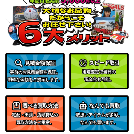
ク）PHRA
遊戯王 D-HERO ドミネ
イトガイ（20thｼｰｸﾚｯﾄ）
KONAMI
1,700
DANE
KONAMI
クラリアの蟲惑魔(プリ
（LIGHTNING
3,500
ズマティック）LIOV
OVERDRIVE）
白の聖女エクレシア（Q
コナミ
スピード取引
見積金額保証
CSE/25th）【CF01-JPS
（COMPLETE FILE－白
3,000
迅速査定で当日の
02】
の物語－）
事前のお見積金額を保証。
現金化も可能。
明確な金額をご提示します。
暗黒騎士ガイア(初期)
4,700
（遊戯王OCG）
KONAMI
灰燼竜バスタード(プリ
（RISE OF THE
1,100
選べる買取方法
なんでも買取
ズマティック）ROTD
DUELIST）
宅配・出張・店頭持込の
取扱いアイテムが多彩。
コナミ
買取方法をご用意。
なんでも買います。
無限泡影（QCSE/25th）
（RARITY
6,000
【RC04-JP076】