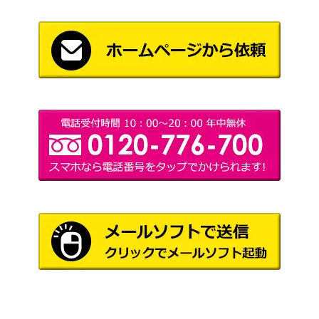
ティアラメンツ・シェイ
コナミ
レーン(PSE)【POTE-JP
（パワー・オブ・ジ・エ
4,300
014】
レメンツ）
レッドアイズ・ブラック
コナミ
フルメタルドラゴン（Q
（RAGE OF THE
1,800
CSE/25th）【ROTA-JP0
ABYSS）
05】
KONAMI
（遊戯王 DUELIST and
ブラック・マジシャン・
MONSTERS
15,000
ガール（20thSE）【DM
MEMORIAL DISC
MD-JP001】
DVD・Blu-ray 特典カー
ド）
コナミ
氷帝メビウス（UL）【S
（ソウル・オブ・ザ・デ
300
OD-JP022】
ュエリスト）
ドラゴンメイド・チェイ