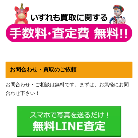
(プリズマティック）DA
MAJESTY）
MA
コナミ
グレート・モス SP 初期
2,300
（Vol.6）
獣王アルファ(プリズマ
KONAMI
300
ティック）PHRA
（PHANTOM RAGE）
黒魔女ディアベルスター
コナミ
10,000
（QCSE/25th）【AGOV-
（AGE OF
JP006】
OVERLORD）
お問合わせ・買取のご依頼
遊戯王 青眼の白龍(第1期
KONAMI
15,000
STARTER BOX) 美品
（STARTER BOX）
お問合わせ・ご相談は無料です。まずは、お気軽にお問
合わせ下さい！
遊戯王 青眼の究極亜竜
KONAMI
2,500
（20thｼｰｸﾚｯﾄ） 20th
究極竜騎士 (PSE) 【BAC
コナミ
23,000
H-JPS01】
（BATTLE OF CHAOS）
遊戯王 麗神-不知火（20t
KONAMI
4,400
hｼｰｸﾚｯﾄ）SAST