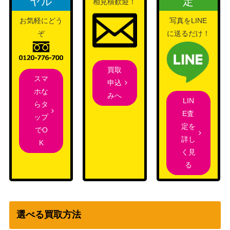
ヤル
定
相見積歓迎！
コナミ
灰流うらら（QCSE/25t
16,000
お気軽にどう
写真をLINE
（RARITY
h）【RC04-JP009】
ぞ
に送るだけ！
COLLECTION）
コナミ
天よりの宝札（UL）【T
（ザ・ロスト・ミレニア
500
買取
LM-JP037】
ム）
スマ
申込
ホな
未開封 オベリスクの巨
みへ
1,300
LIN
らタ
神兵 PSE PGB1-JPS02
（遊戯王OCG）
E査
ップ
閃刀術式-ベクタードブ
定を
KONAMI
でO
ラスト（20thSE）【SO
3,000
詳し
（SOUL FUSION）
K
FU-JP061】
く見
トゥーン・ブラック・マ
る
ジシャン・ガール シー
KONAMI
1,400
クレットG6-02
コナミ
星辰砲手ファイメナ（P
10,000
選べる買取方法
（ジャスティス・ハンタ
SE）【DBJH-JP002】
ーズ）