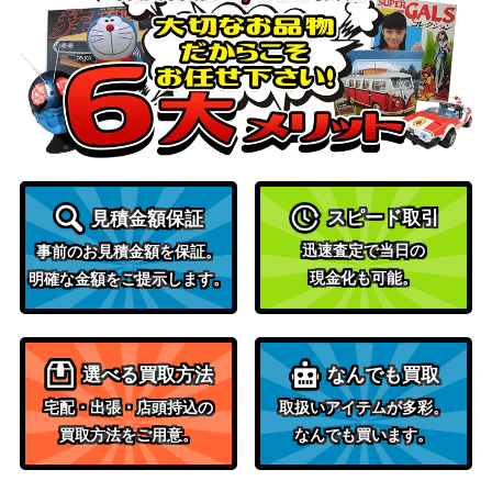
ギガンティック“チャン
コナミ
ピオン”サルガス（PS
（PHOTON
600
E）【PHHY-JP045】
HYPERNOVA）
コナミ
月の女戦士（UL）【SO
（ソウル・オブ・ザ・デ
1,700
D-JP033】
ュエリスト）
遊戯王 麗神-不知火（20t
KONAMI
4,400
hｼｰｸﾚｯﾄ）SAST
スピード取引
見積金額保証
コナミ
迅速査定で当日の
事前のお見積金額を保証。
灰流うらら（QCSE/25t
16,000
（RARITY
現金化も可能。
明確な金額をご提示します。
h）【RC04-JP009】
COLLECTION）
アティプスの蟲惑魔（S
コナミ
30
E）【SD45-JPP02】
（蟲惑魔の森）
選べる買取方法
なんでも買取
結束と絆の魔導師（QCS
コナミ
24,000
宅配・出張・店頭持込の
取扱いアイテムが多彩。
E/25th）【DUNE-JP00
（DUELIST NEXUS）
買取方法をご用意。
なんでも買います。
0】
KONAMI