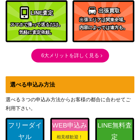
教導の聖女エクレシア
（RISE OF THE
1,700
(シークレット）ROTD
出張買取
DUELIST）
LINE査定
出張エリアは関東全域。
戦華の徳-劉玄（20thS
KONAMI
スマホで撮って送るだけ。
800
内容によっては遠方も。
E）【IGAS-JP011】
（IGNITION ASSAULT）
気軽に査定依頼。
遊戯王 妖醒龍ラルバウ
ール（20thｼｰｸﾚｯﾄ）DAN
KONAMI
1,100
E
6大メリットを詳しく見る
天威龍-スールヤ（QCS
コナミ
E/25th）【SUDA-JP02
（SUPREME
1,500
1】
DARKNESS）
選べる申込み方法
青眼の白龍（UL/レリー
KONAMI
72,000
フ）【SM-51】
（仮面の呪縛）
選べる３つの申込み方法からお客様の都合に合わせてご
破械神の禍霊(20thシー
KONAMI
利用下さい。
2,000
クレット）CHIM
（CHAOS IMPACT）
閃刀姫－カメリア（U
コナミ
フリーダイ
WEB申込み
LINE無料査
150
R）【YOS1-JP002】
（付録カード）
ヤル
定
相見積歓迎！