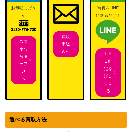
遊戯王 方界縁起（20thｼ
KONAMI
500
ｰｸﾚｯﾄ） 20th
お気軽にどう
写真をLINE
ぞ
に送るだけ！
教導の聖女エクレシア
コナミ
（QCSE）【RC04-JP02
（ARITY
4,500
1】
COLLECTION）
買取
ウィンドペガサス@イグ
スマ
申込
KONAMI
ニスター（20thSE）【I
2,500
ホな
みへ
（IGNITION ASSAULT）
LIN
GAS-JP042】
らタ
E査
ップ
黒魔女ディアベルスター
コナミ
定を
でO
（UL/レリーフ）【AGO
（AGE OF
1,000
詳し
K
V-JP006】
OVERLORD）
く見
獣王アルファ(プリズマ
KONAMI
る
300
ティック）PHRA
（PHANTOM RAGE）
白き森のアステーリャ
コナミ
（QCSE/25th）【INFO-
（INFINITE
3,500
JP013】
FORBIDDEN）
選べる買取方法
ダイノルフィア・テリジ
コナミ