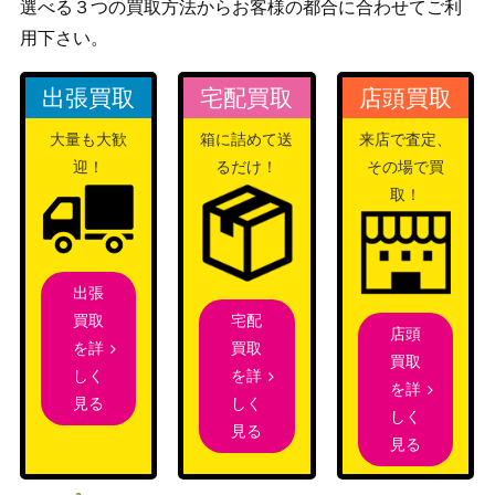
選べる３つの買取方法からお客様の都合に合わせてご利
ア (PSE) 【BACH-JP00
800
（BATTLE OF CHAOS）
用下さい。
9】
地縛神CcapacApu（U
コナミ
出張買取
宅配買取
店頭買取
L）[レリーフ]【RGBT-J
300
（レイジング・バトル）
P020】
大量も大歓
箱に詰めて送
来店で査定、
封印されしエクゾディア
コナミ
迎！
るだけ！
その場で買
1,700
（UL）【307-057】
（暗黒の侵略者）
取！
赫の聖女カルテシア（P
コナミ
9,000
SE）【DABL-JP011】
（DARKWING BLAST）
コズミック・クェーサ
出張
コナミ
ー・ドラゴン（QCSE/25
1,300
宅配
買取
（DUELIST NEXUS）
店頭
th）【DUNE-JP037】
買取
を詳
買取
青眼の白龍(別イラストV
コナミ
を詳
しく
15,000
を詳
er.) (QCSE/25th)【QCA
（QUARTER CENTURY
しく
見る
しく
C-JP021】
ART COLLECTION）
見る
見る
破械雙王神ライゴウ（20
KONAMI
5,300
thSE）【CHIM-JP045】
（CHAOS IMPACT）