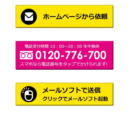
8,200
thSE）【20CP-JPF02】
FINAL CHALLENGE
PACK）
ジャンク・ウォリアー
コナミ
（QCSE/25th）【AC03-
（ANIMATION
1,200
JP000】
CHRONICLE 2023）
ドラゴンメイド・ハスキ
コナミ
ー（PSE）【SLF1-JP06
4,000
（SELECTION 5）
5】
遊戯王 ヴァレルロー
ド・S・ドラゴン（ｼｰｸﾚｯ
KONAMI
10
ﾄ）SAST
原罪のディアベルゼ（Q
コナミ
CSE/25th）【LEDE-JP0
（LEGACY OF
2,200
12】
DESTRUCTION）
マジシャン・オブ・ブラ
コナミ
5,500
ックカオス（UR）
（入場者特典カード）