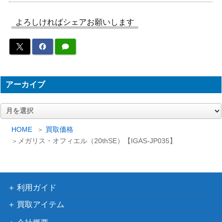
カオス・ソルジャー -開
コナミ
闢の使者-（UL）【306-
6,000
（混沌を制す者）
よろしければシェアお願いします
025】
Live☆Twin トラブルサニ
KONAMI
ー(プリズマティック）D
（DAWN OF
1,400
AMA
MAJESTY）
メガリス・オフィエル
アーカイブ
KONAMI
（20thSE）【IGAS-JP0
1,000
（IGNITION ASSAULT）
35】
ア
ー
カプシー★ヤミーウェイ
コナミ
カ
HOME
買取価格
（PSE）【DBJH-JP00
（ジャスティス・ハンタ
3,000
イ
メガリス・オフィエル（20thSE）【IGAS-JP035】
2】
ーズ）
ブ
コナミ
銀河眼の光子竜（HR）
（フォトン・ショックウ
1,600
[ホロ]【PHSW-JP011】
ェーブ）
利用ガイド
メタトロンの影霊衣（Q
コナミ
買取アイテム
CSE/25th）【TW02-JP0
（TERMINAL WORLD
2,000