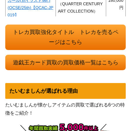
ガール(別イラストVer.)
180,000
（QUARTER CENTURY
(QCSE/25th)【QCAC-JP
ART COLLECTION）
019】
KONAMI
アルバスの落胤(プリズ
（RISE OF THE
1,200
トレカ買取強化タイトル トレカを売るペ
マティック）ROTD
DUELIST）
ージはこちら
ダイノルフィア・ケント
コナミ
レギナ (PSE) 【BACH-J
1,700
（BATTLE OF CHAOS）
遊戯王カード買取の買取価格一覧はこちら
P038】
のどかな埋葬（20thS
KONAMI
900
E）【CHIM-JP077】
（CHAOS IMPACT）
ヴァルモニカの神奏-ヴ
コナミ
たいむましんが選ばれる理由
ァーラル（QCSE/25th）
（INFINITE
1,300
【INFO-JP021】
FORBIDDEN）
たいむましんが懐かしアイテムの買取で選ばれる6つの特
コナミ
徴をご紹介！
妖眼の相剣師（QCSE/25
（RARITY
1,300
th）【RC04-JP024】
COLLECTION）