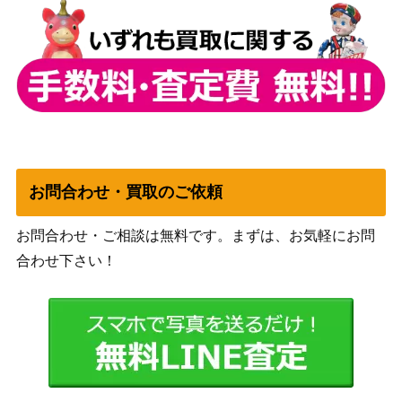
マナドゥム・トリロスー
コナミ
クタ（QCSE/25th）【A
（AGE OF
800
GOV-JP037】
OVERLORD）
フルール・ド・バロネス
コナミ
（QCSE/25th）【RC04-
（RARITY
3,700
JP009】
COLLECTION）
X・HERO クロスガイ
KONAMI
10,500
（20thSE）【DANE-JP0
お問合わせ・買取のご依頼
（DARK NEOSTORM）
45】
コナミ
お問合わせ・ご相談は無料です。まずは、お気軽にお問
白の聖女エクレシア (PS
（BURST OF
7,300
合わせ下さい！
E) 【BODE-JP007】
DESTINY）
閃刀姫レイ（SE SPECIA
コナミ
L RED Ver.）【23PP-JP
（PREMIUM PACK
7,000
020】
2023）
コナミ
幻想の見習い魔導師（20
（20thシークレットレア