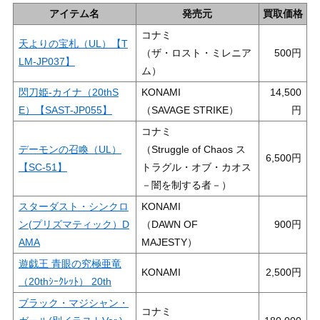
アイテム名
発売元
買取価格
コナミ
天よりの宝札（UL）【T
（ザ・ロスト・ミレニア
500
LM-JP037】
ム）
閃刀姫-カイナ（20thS
KONAMI
14,500
E）【SAST-JP055】
（SAVAGE STRIKE）
コナミ
デーモンの召喚（UL）
（Struggle of Chaos ス
6,500
【SC-51】
トラグル・オブ・カオス
－闇を制する者－）
スターダスト・シンクロ
KONAMI
ン(プリズマティック）D
（DAWN OF
900
AMA
MAJESTY）
遊戯王 青眼の究極亜竜
KONAMI
2,500
（20thｼｰｸﾚｯﾄ） 20th
ブラック・マジシャン・
コナミ