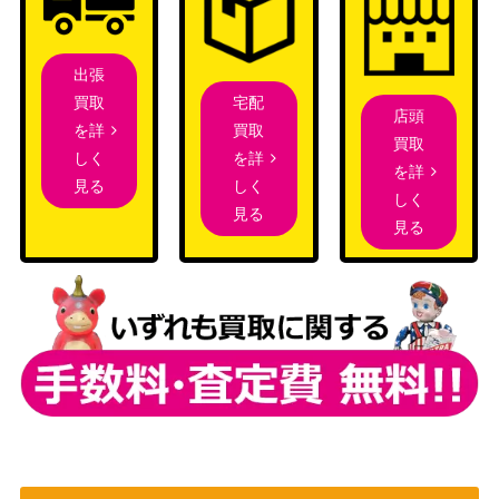
奇跡の魔導剣士（QCSE/
（AGE OF
1,600
25th）【AGOV-JP045】
OVERLORD）
出張
樹冠の甲帝ベアグラム
コナミ
宅配
買取
（PSE）【PHHY-JP02
（PHOTON
200
店頭
買取
を詳
1】
HYPERNOVA）
買取
を詳
しく
を詳
クリスタルクリアウィン
しく
見る
コナミ
しく
グ・オーバー・シンク
見る
（SUPREME
1,200
見る
ロ・ドラゴン（QCSE/25
DARKNESS）
th）【SUDA-JP039】
No-P.U.N.K.ディア・ノ
コナミ
ート(PSE)【DIFO-JP02
（ディメンション・フォ
1,300
2】
ース）
剣闘獣ドミティアノス
KONAMI
（20thSE）【CHIM-JP0
1,400
（CHAOS IMPACT）
33】
ブラック・ホール・ドラ
コナミ
ゴン（QCSE/25th）【A
（AGE OF
500