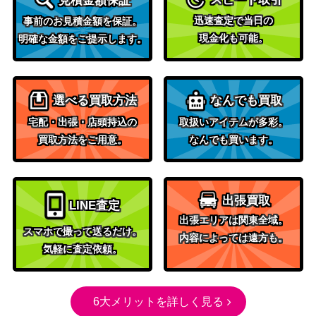
見積金額保証
潜伏するG（NR）【PH
（PHOTON
10
迅速査定で当日の
事前のお見積金額を保証。
HY-JP030】
HYPERNOVA）
現金化も可能。
明確な金額をご提示します。
イリュージョン・オブ・
コナミ
カオス (PSE) 【BACH-J
700
（BATTLE OF CHAOS）
P034】
選べる買取方法
なんでも買取
九字切りの呪符（20thS
KONAMI
800
宅配・出張・店頭持込の
取扱いアイテムが多彩。
E）【IGAS-JP066】
（IGNITION ASSAULT）
買取方法をご用意。
なんでも買います。
レッドアイズ・ブラック
コナミ
フルメタルドラゴン（Q
（RAGE OF THE
1,800
CSE/25th）【ROTA-JP0
ABYSS）
出張買取
05】
LINE査定
出張エリアは関東全域。
結束と絆の魔導師（QCS
スマホで撮って送るだけ。
コナミ
24,000
内容によっては遠方も。
E/25th）【DUNE-JP00
気軽に査定依頼。
（DUELIST NEXUS）
0】
KONAMI
真エクゾディア（20thS
（20th ANNIVERSARY
5,300
6大メリットを詳しく見る
E）【YMAB-JP001】