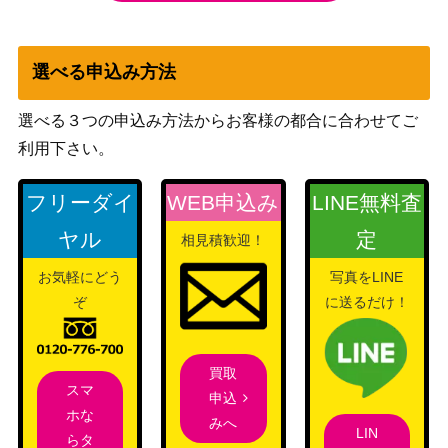
MONSTER ART BOX）
遊戯王 麗神-不知火（20t
KONAMI
4,400
hｼｰｸﾚｯﾄ）SAST
選べる申込み方法
コナミ
地縛神Cusilu（UL）[レ
（エンシェント・プロフ
100
選べる３つの申込み方法からお客様の都合に合わせてご
リーフ]【ANPR-JP016】
ェシー）
利用下さい。
メガリス・オフィエル
KONAMI
（20thSE）【IGAS-JP0
1,000
フリーダイ
WEB申込み
LINE無料査
（IGNITION ASSAULT）
35】
ヤル
定
相見積歓迎！
レッドアイズ・ブラック
コナミ
11,000
メタルドラゴン（SE）
（遊戯王 真DM 封印され
お気軽にどう
写真をLINE
【初期】
し記憶）
ぞ
に送るだけ！
セラの蟲惑魔（SE）【S
コナミ
100
D45-JPP03】
（蟲惑魔の森）
買取
氷水帝エジル・ラーン
コナミ
スマ
申込
（PSE）【CYAC-JP01
（CYBERSTORM
2,500
ホな
みへ
0】
ACCESS）
LIN
らタ