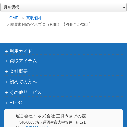
HYPERNOVA）
ア
ー
輝光竜セイファート（20
KONAMI
5,900
カ
HOME
買取価格
thSE）【CHIM-JP014】
（CHAOS IMPACT）
イ
魔界劇団のゲネプロ（PSE）【PHHY-JP063】
未開封 オベリスクの巨
ブ
1,300
神兵 PSE PGB1-JPS02
（遊戯王OCG）
コナミ
倶利伽羅天童(PSE)【PO
（パワー・オブ・ジ・エ
6,000
利用ガイド
TE-JP031】
レメンツ）
買取アイテム
KONAMI
会社概要
（遊戯王 DUELIST and
ブラック・マジシャン・
MONSTERS
15,000
初めての方へ
ガール（20thSE）【DM
MEMORIAL DISC
MD-JP001】
その他サービス
DVD・Blu-ray 特典カー
ド）
BLOG
深海姫プリマドーナ（20
KONAMI
2,100
運営会社： 株式会社 三月うさぎの森
thSE）【ETCO-JP042】
（ETERNITY CODE）
〒348-0065 埼玉県羽生市大字藤井下組171
Live☆Twin リィラ・スウ