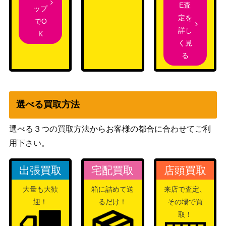
E査
カプシー★ヤミーウェイ
コナミ
ップ
定を
（PSE）【DBJH-JP00
（ジャスティス・ハンタ
3,000
でO
詳し
2】
ーズ）
K
く見
のどかな埋葬（20thS
KONAMI
900
る
E）【CHIM-JP077】
（CHAOS IMPACT）
聖霊獣騎 レイラウタリ
コナミ
（QCSE/25th）【TW01-
3,000
（TERMINAL WORLD）
JP124】
選べる買取方法
遊戯王 D-HERO ドミネ
イトガイ（20thｼｰｸﾚｯﾄ）
KONAMI
1,700
選べる３つの買取方法からお客様の都合に合わせてご利
DANE
用下さい。
破械雙王神ライゴウ（20
KONAMI
5,300
thSE）【CHIM-JP045】
（CHAOS IMPACT）
出張買取
宅配買取
店頭買取
S:Pリトルナイト（QCS
コナミ
大量も大歓
箱に詰めて送
来店で査定、
10,000
E/25th）【AGOV-JP04
（AGE OF
迎！
るだけ！
その場で買
6】
OVERLORD）
取！
コナミ