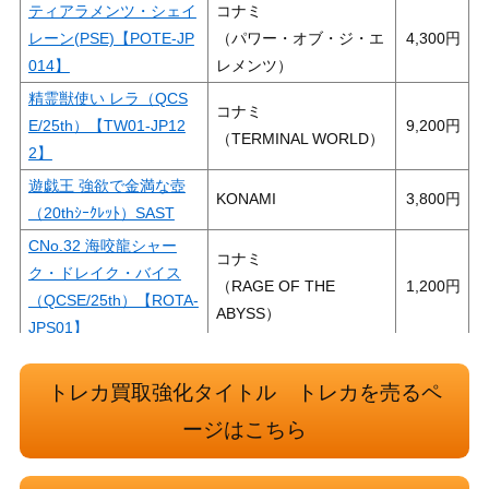
ティアラメンツ・シェイ
コナミ
レーン(PSE)【POTE-JP
（パワー・オブ・ジ・エ
4,300
014】
レメンツ）
精霊獣使い レラ（QCS
コナミ
E/25th）【TW01-JP12
9,200
（TERMINAL WORLD）
2】
遊戯王 強欲で金満な壺
KONAMI
3,800
（20thｼｰｸﾚｯﾄ）SAST
CNo.32 海咬龍シャー
コナミ
ク・ドレイク・バイス
（RAGE OF THE
1,200
（QCSE/25th）【ROTA-
ABYSS）
JPS01】
コナミ
灰流うらら（QCSE/25t
16,000
（RARITY
トレカ買取強化タイトル トレカを売るペ
h）【RC04-JP009】
COLLECTION）
ージはこちら
閃刀姫-カイナ（20thS
KONAMI
14,500
E）【SAST-JP055】
（SAVAGE STRIKE）