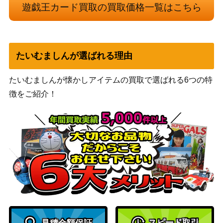
遊戯王カード買取の買取価格一覧はこちら
ティアラメンツ・ルルカ
コナミ
ロス（PSE）【DABL-JP
3,000
（DARKWING BLAST）
039】
遊戯王 Sin Selector（20t
KONAMI
1,100
たいむましんが選ばれる理由
hｼｰｸﾚｯﾄ） 20th
コナミ
たいむましんが懐かしアイテムの買取で選ばれる6つの特
星辰砲手ファイメナ（P
10,000
（ジャスティス・ハンタ
徴をご紹介！
SE）【DBJH-JP002】
ーズ）
墓穴の指名者(別イラス
コナミ
トVer.) (QCSE/25th)【Q
（QUARTER CENTURY
7,000
CAC-JP015】
ART COLLECTION）
コナミ
天魔の聲選姫（QCSE/25
（LEGACY OF
3,500
th）【LEDE-JP022】
DESTRUCTION）
スレイブパンサー（20th
KONAMI
1,000
SE）【CHIM-JP046】
（CHAOS IMPACT）
スピード取引
コナミ