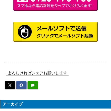
ート（PSE）【PHHY-JP
（PHOTON
1,000
006】
HYPERNOVA）
天霆號アーゼウス(プリ
KONAMI
7,600
ズマティック）PHRA
（PHANTOM RAGE）
スターヴ・ヴェノム・フ
コナミ
ュージョン・ドラゴン
（インベイジョン・オ
1,700
（HR）【INOV-JP038】
ブ・ヴェノム）
厄災の星ティ・フォン
コナミ
（QCSE/25th）【AGOV-
（AGE OF
3,100
JP042】
OVERLORD）
遊戯王 無限泡影（20thｼ
KONAMI
4,500
よろしければシェアお願いします
ｰｸﾚｯﾄ） 20th
誇りと魂の究極竜（QCS
コナミ
15,000
E/25th）【ROTA-JP00
（RAGE OF THE
0】
ABYSS）
コナミ
アーカイブ
撃鉄竜リンドブルム（P
（PHOTON
1,000
SE）【PHHY-JP034】