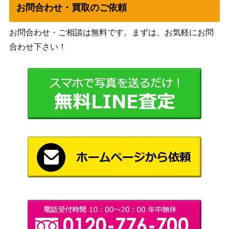
お問合わせ・買取のご依頼
GOV-JP020】
OVERLORD）
コナミ
お問合わせ・ご相談は無料です。まずは、お気軽にお問
妖眼の相剣師（QCSE/25
（RARITY
1,300
th）【RC04-JP024】
合わせ下さい！
COLLECTION）
KONAMI
三戦の才(プリズマティ
（RISE OF THE
1,300
ック）ROTD
DUELIST）
超伝導恐獣（UL）【SD0
コナミ
1,000
9-JPS01】
（恐竜の鼓動）
ダーク・フュージョン
コナミ
（QCSE/25th）【SUDA-
（SUPREME
4,000
JPS01】
DARKNESS）
Live☆Twin リィラ・トリ
KONAMI
ート（PSE）【BLVO-JP
2,800
（BLAZING VORTEX）
028】
クシャトリラ・ライズハ
コナミ