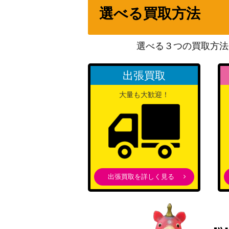
選べる買取方法
黒魔女ディアベルスター（QCSE/25th）【A
選べる３つの買取方法
ふわんだりぃずと旅じたく (PSE) 【BACH-
出張買取
ブラック・マジシャン・ガール（UR）【HC0
大量も大歓迎！
ヴァリアント・シャーク・ランサー（20thSE
4】
礫岩の霊長-コングレード（20thSE）【CHIM
出張買取を詳しく見る
篝火（SE）【AC03-JP006】
黒魔女ディアベルスター（UL/レリーフ）【AG