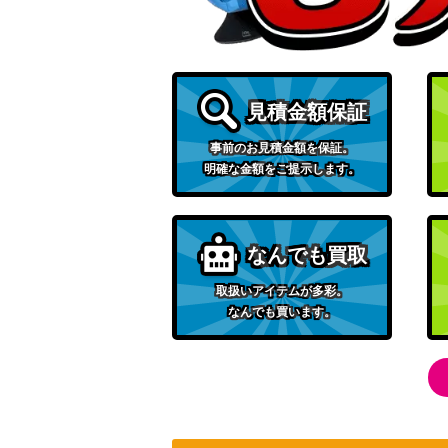
レッドアイズ・ブラックフルメタルドラゴン（
【ROTA-JP005】
遊戯王 強欲で金満な壺（ｼｰｸﾚｯﾄ）SAST
人造人間-サイコ・ショッカー（UL）【308-
見積金額保証
事前のお見積金額を保証。
清冽の水霊使いエリア(20thシークレット）
明確な金額をご提示します。
鉄獣戦線 凶鳥のシュライグ(プリズマティッ
なんでも買取
魔界劇団のゲネプロ（PSE）【PHHY-JP0
取扱いアイテムが多彩。
なんでも買います。
ヴァレルロード・ドラゴン (PSE) 【BODE-
ジェット・シンクロン（SE）【AC03-JP0