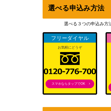
ポワソニエル・ド・ヌーベルズ（QCSE/25th
選べる申込み方法
9】
天霆號アーゼウス(シークレット）PHRA
選べる３つの申込み方
遊戯王 ヴァレルロード・S・ドラゴン（20thｼ
フリーダイヤル
超伝導恐獣（UL）【SD09-JPS01】
お気軽にどうぞ
CNo.32 海咬龍シャーク・ドレイク・バイス（
【ROTA-JPS01】
覇王龍ズァーク（QCSE/25th）【AGOV-J
黒魔女ディアベルスター(別イラストVer.) (QC
スマホならタップでOK
C-JP012】
光の創造神 ホルアクティ（UR）【YGOPR-