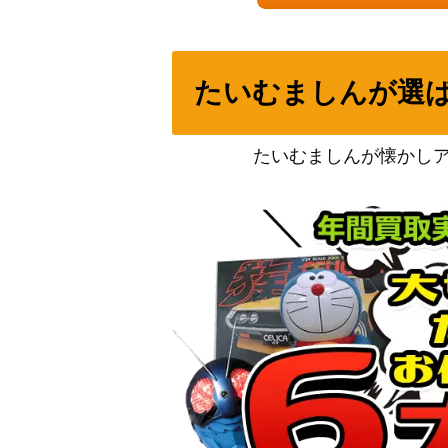
覇王眷竜スターヴ・ヴェノム（SE）【AC03-
たいむましんが選
グレート・モス SP 初期
毒蛇神ヴェノミナーガ（UL）【TAEV-JP0
たいむましんが懐かし
相剣師-莫邪 (PSE) 【BODE-JP003】
星杯の神子イヴ（20thSE）【DANE-JP03
聖アザミナ（QCSE/25th）【SUDA-JP03
閃刀姫-ハヤテ(別イラストVer.) (QCSE/25t