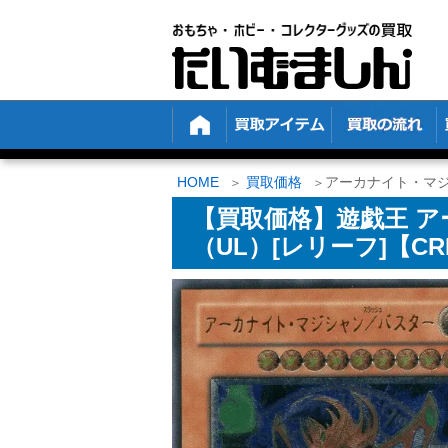
HOME
買取価格
アーカナイト・マジシ
【買取価格】遊戯王 
（UL）[レリーフ]【CRM