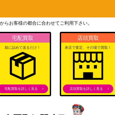
ン）
コナミ
GOV-JP006】
10,000
（AGE OF OVERLORD）
からお客様の都合に合わせてご利用下さい。
コナミ
JP060】
700
（BATTLE OF CHAOS）
宅配買取
店頭買取
KONAMI
1-JP003】
（HISTORY ARCHIVE
4,300
箱に詰めて送るだけ！
来店で査定、その場で買取！
COLLECTION）
）【ETCO-JP04
KONAMI
900
（ETERNITY CODE）
KONAMI
-JP024】
1,000
（CHAOS IMPACT）
コナミ
宅配買取を詳しく見る
店頭買取を詳しく見る
（ANIMATION
2,600
CHRONICLE 2023）
コナミ
OV-JP006】
1,000
（AGE OF OVERLORD）