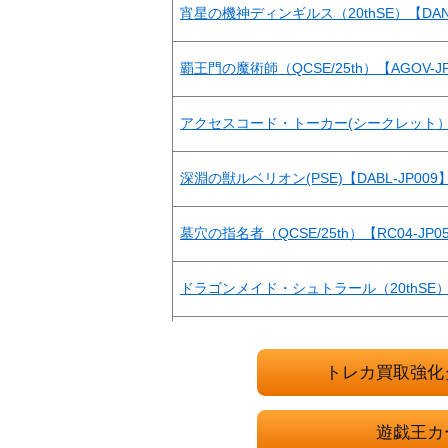
宵星の機神ディンギルス（20thSE）【DANE
覇王門の魔術師（QCSE/25th）【AGOV-JP
アクセスコード・トーカー(シークレット）
深淵の獣ルベリオン(PSE)【DABL-JP009
墓穴の指名者（QCSE/25th）【RC04-JP0
ドラゴンメイド・シュトラール（20thSE）【
M∀LICE〈P〉March Hare（QCSE/25th）
トレカ買取強化
ファイアウォール・ドラゴン・ダークフルード
HIM-JP037】
遊戯王カ