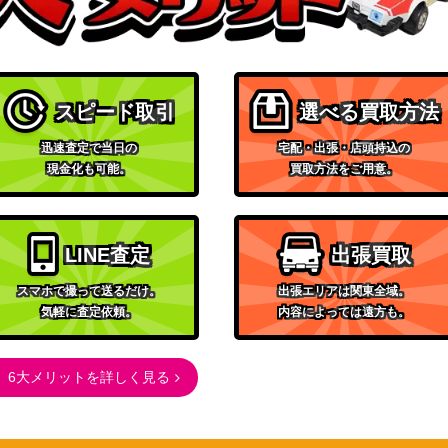
QCSE/25th）
コナミ
1,800
（RAGE OF THE ABYSS）
KONAMI
10
コナミ
057】
4,500
スピード取引
選べる買取方法
（天空の聖域）
KONAMI
迅速査定で当日の
宅配・出張・店頭持込の
ETCO
32,000
現金化も可能。
買取方法をご用意。
（ETERNITY CODE）
KONAMI
ク）PHRA
2,200
（PHANTOM RAGE）
LINE査定
出張買取
コナミ
63】
（PHOTON
1,000
スマホで撮って送るだけ。
出張エリアは関東全域。
HYPERNOVA）
気軽に査定依頼。
内容によっては遠方も。
コナミ
JPS01】
3,000
（BURST OF DESTINY）
6大メリットを詳しく見る
コナミ
34】
（ANIMATION
200
CHRONICLE 2023）