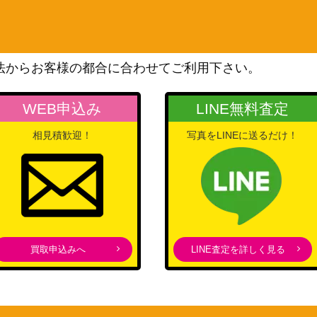
）【AGOV-JP01
コナミ
850
（AGE OF OVERLORD）
KONAMI
1,600
法からお客様の都合に合わせてご利用下さい。
（PHANTOM RAGE）
ｰｸﾚｯﾄ）SAST
KONAMI
7,000
WEB申込み
LINE無料査定
コナミ
1,000
（恐竜の鼓動）
相見積歓迎！
写真をLINEに送るだけ！
QCSE/25th）
コナミ
1,200
（RAGE OF THE ABYSS）
コナミ
PS01】
2,200
（AGE OF OVERLORD）
コナミ
SE/25th)【QCA
（QUARTER CENTURY
10,000
買取申込みへ
LINE査定を詳しく見る
ART COLLECTION）
コナミ
JP001】
（プレゼントキャンペー