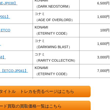
KONAMI
-JP038】
6,500
（DARK NEOSTORM）
コナミ
001】
1,600
（AGE OF OVERLORD）
KONAMI
ETCO
100
（ETERNITY CODE）
コナミ
】
1,600
（DARKWING BLAST）
コナミ
58】
3,000
（RARITY COLLECTION）
KONAMI
ETCO-JP041】
7,000
（ETERNITY CODE）
コナミ
【ALIN-JP023】
12,000
（ALLIANCE INSIGHT）
タイトル トレカを売るページはこちら
（20thSE）【C
KONAMI
4,200
（CHAOS IMPACT）
ード買取の買取価格一覧はこちら
コナミ