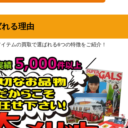
JP049】
（ANIMATION
900
CHRONICLE 2023）
コナミ
ばれる理由
2,300
（Vol.6）
コナミ
13】
（タクティカル・エボリュ
500
アイテムの買取で選ばれる6つの特徴をご紹介！
ーション）
コナミ
1,300
（BURST OF DESTINY）
KONAMI
5】
50,000
（DARK NEOSTORM）
コナミ
6】
1,200
（SUPREME DARKNESS）
コナミ
h)【QCAC-JP009】
（QUARTER CENTURY
5,500
ART COLLECTION）