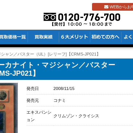
WEBからお
ャン／バスター（UL）[レリーフ]【CRMS-JP021】
アーカナイト・マジシャン／バスター
S-JP021】
発売日
2008/11/15
発売元
コナミ
エキスパンシ
クリムゾン・クライシス
ョン