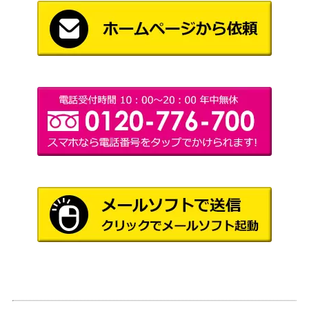
（RISE OF THE
3,000
マティック）ROTD
DUELIST）
遊戯王 ネオス・フュー
ジョン（20thｼｰｸﾚｯﾄ）S
KONAMI
3,500
AST
氷結界の龍 トリシュー
コナミ
ラ（QCSE/25th）【TW0
3,600
（TERMINAL WORLD）
1-JP039】
覇王黒竜オッドアイズ・
コナミ
リベリオン・ドラゴン(P
（ディメンション・フォ
2,100
SE)【DIFO-JPS01】
ース）
銀河衛竜（20thSE）【C
KONIAMI
1,000
HIM-JP047】
（CHAOS IMPACT）
迷宮城の白銀姫(別イラ
コナミ
12,000
ストVer.) (QCSE/25th)
（QUARTER CENTURY
【QCAC-JP009】
ART COLLECTION）
剣闘獣ドミティアノス
KONAMI