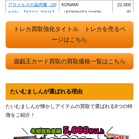
アロメルスの蟲惑魔（20
KONAMI
22,000
thSE）【ETCO-JP045】
（ETERNITY CODE）
KONAMI
三戦の才(プリズマティ
トレカ買取強化タイトル トレカを売るペ
（RISE OF THE
1,300
ック）ROTD
DUELIST）
ージはこちら
コナミ
聖アザミナ（QCSE/25t
（SUPREME
1,200
h）【SUDA-JP036】
遊戯王カード買取の買取価格一覧はこちら
DARKNESS）
赫の聖女カルテシア（P
コナミ
9,000
SE）【DABL-JP011】
（DARKWING BLAST）
氷水帝エジル・ラーン
コナミ
たいむましんが選ばれる理由
（PSE）【CYAC-JP01
（CYBERSTORM
2,500
0】
ACCESS）
たいむましんが懐かしアイテムの買取で選ばれる6つの特
原始生命態ニビル（QCS
コナミ
徴をご紹介！
E/25th）【RC04-JP01
（RARITY
2,800
6】
COLLECTION）
崔嵬の地霊使いアウス