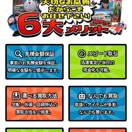
KONAMI
（20thSE）【IGAS-JP0
7,600
（IGNITION ASSAULT）
48】
遊戯王 守護竜ピスティ
KONAMI
3,300
（20thｼｰｸﾚｯﾄ）SAST
スターヴ・ヴェノム・フ
コナミ
ュージョン・ドラゴン
（インベイジョン・オ
1,700
スピード取引
見積金額保証
（HR）【INOV-JP038】
ブ・ヴェノム）
迅速査定で当日の
S-Force 乱破小夜丸(プ
KONAMI
事前のお見積金額を保証。
1,700
現金化も可能。
リズマティック）BLVO
（BLAZING VORTEX）
明確な金額をご提示します。
九字切りの呪符（20thS
KONAMI
800
E）【IGAS-JP066】
（IGNITION ASSAULT）
KONAMI
選べる買取方法
なんでも買取
青眼の白龍（UR）【HC
（HISTORY ARCHIVE
1,500
宅配・出張・店頭持込の
取扱いアイテムが多彩。
01-JP003】
COLLECTION）
買取方法をご用意。
なんでも買います。
コナミ
真紅眼の闇竜（UL）[レ
（遊戯王 WORLD
6,500