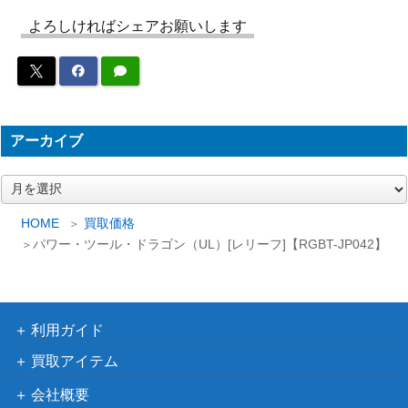
（20thSE）【CHIM-JP0
1,400
（CHAOS IMPACT）
よろしければシェアお願いします
33】
オネスト UR LODT-JP0
コナミ
800
01
（遊戯王OCG）
遊戯王 Sin Territory（20t
KONAMI
700
hｼｰｸﾚｯﾄ） 20th
アーカイブ
遊戯王 黒・魔・導・
連・弾（20thｼｰｸﾚｯﾄ） 2
KONAMI
1,300
ア
ー
0th
カ
HOME
買取価格
コナミ
イ
拮抗勝負（QCSE/25th）
パワー・ツール・ドラゴン（UL）[レリーフ]【RGBT-JP042】
（RARITY
3,000
ブ
【RC04-JP075】
COLLECTION）
灼熱の火霊使いヒータ
KONAMI
43,000
（20thSE）【SAST-JP0
利用ガイド
（SAVAGE STRIKE）
55】
買取アイテム
マジシャンズ・サルベー
コナミ
会社概要
ション（QCSE/25th）
（RARITY
1,500