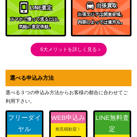
リーフ]【W6S-JP001】
CHAMPIONSHIP 2006
出張買取
LINE査定
SET）
出張エリアは関東全域。
シトリスの蟲惑魔（S
コナミ
スマホで撮って送るだけ。
30
内容によっては遠方も。
E）【SD45-JPP01】
（蟲惑魔の森）
気軽に査定依頼。
ダイノルフィア・テリジ
コナミ
ア (PSE) 【BACH-JP00
800
（BATTLE OF CHAOS）
6大メリットを詳しく見る
9】
告死聖徒ルシエラーゴ
コナミ
（QCSE/25th）【ROTA-
（RAGE OF THE
1,300
JP031】
ABYSS）
選べる申込み方法
第一期カードなんでも10
KONAMI
0枚以上で
選べる３つの申込み方法からお客様の都合に合わせてご
白き森のアステーリャ
コナミ
利用下さい。
（QCSE/25th）【INFO-
（INFINITE
3,500
JP013】
FORBIDDEN）
フリーダイ
WEB申込み
LINE無料査
クリスタルクリアウィン
ヤル
定
コナミ
相見積歓迎！
グ・オーバー・シンク
（SUPREME
1,200