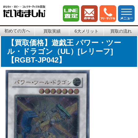
初めての方へ
買取実績
6大メリット
買取の流れ
【買取価格】遊戯王 パワー・ツー
ル・ドラゴン（UL）[レリーフ]
【RGBT-JP042】