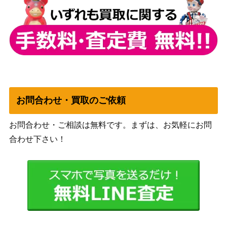
ART COLLECTION）
019】
白き森の聖徒リゼット
コナミ
（QCSE/25th）【SUDA-
（SUPREME
5,000
JP008】
DARKNESS）
コナミ
閃刀姫-カガリ（PSE）
10,000
（PRISMATIC ART
【PAC1-JP022】
COLLECTION）
お問合わせ・買取のご依頼
遊戯王 夢幻転星イドリ
ース（20thｼｰｸﾚｯﾄ）DAN
KONAMI
1,300
お問合わせ・ご相談は無料です。まずは、お気軽にお問
E
合わせ下さい！
遊戯王 魔鍾洞（20thｼｰｸ
KONAMI
1,600
ﾚｯﾄ）DANE
コナミ
地霊媒師アウス(PSE)
（パワー・オブ・ジ・エ
1,500
【POTE-JP032】
レメンツ）
KONAMI
禁じられた一滴(プリズ