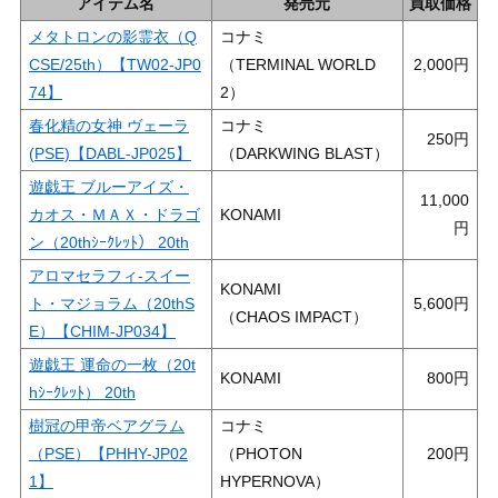
アイテム名
発売元
買取価格
メタトロンの影霊衣（Q
コナミ
CSE/25th）【TW02-JP0
（TERMINAL WORLD
2,000
74】
2）
春化精の女神 ヴェーラ
コナミ
250
(PSE)【DABL-JP025】
（DARKWING BLAST）
遊戯王 ブルーアイズ・
11,000
カオス・ＭＡＸ・ドラゴ
KONAMI
ン（20thｼｰｸﾚｯﾄ） 20th
アロマセラフィ-スイー
KONAMI
ト・マジョラム（20thS
5,600
（CHAOS IMPACT）
E）【CHIM-JP034】
遊戯王 運命の一枚（20t
KONAMI
800
hｼｰｸﾚｯﾄ） 20th
樹冠の甲帝ベアグラム
コナミ
（PSE）【PHHY-JP02
（PHOTON
200
1】
HYPERNOVA）