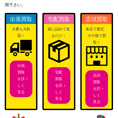
用下さい。
黒魔女ディアベルスター
コナミ
（UL/レリーフ）【AGO
（AGE OF
1,000
V-JP006】
OVERLORD）
出張買取
宅配買取
店頭買取
コナミ
大量も大歓
箱に詰めて送
来店で査定、
心変わり（QCSE/25th）
（RARITY
1,800
迎！
るだけ！
その場で買
【RC04-JP051】
COLLECTION）
取！
Evil★Twin リィラ（PS
コナミ
22,500
E）【SLF1-JP080】
（SELECTION 5）
結晶の魔女サンドリヨン
KONAMI
出張
(プリズマティック）LIO
（LIGHTNING
1,700
宅配
買取
V
OVERDRIVE）
店頭
買取
を詳
買取
コナミ
を詳
しく
導きの聖女クエム（S
を詳
（CYBERSTORM
900
しく
見る
E）【CYAC-JP011】
しく
ACCESS）
見る
見る
ブラック・マジシャン・
コナミ
ガール(別イラストVer.)
180,000
（QUARTER CENTURY
(QCSE/25th)【QCAC-JP