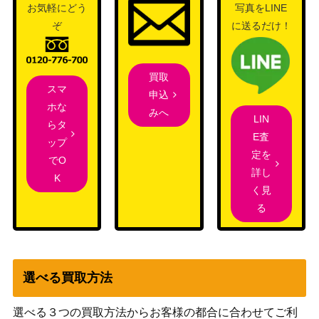
ロ・ドラゴン（QCSE/25
お気軽にどう
写真をLINE
DARKNESS）
th）【SUDA-JP039】
ぞ
に送るだけ！
コナミ
奇跡の魔導剣士（QCSE/
（AGE OF
1,600
25th）【AGOV-JP045】
買取
OVERLORD）
スマ
申込
遊戯王 マジシャン・オ
ホな
みへ
KONAMI
LIN
ブ・ブラックカオス・M
3,600
らタ
（20th）
E査
AX（20thｼｰｸﾚｯﾄ） 20th
ップ
定を
でO
KONAMI
遊戯王 真紅眼の亜黒竜
詳し
K
（20th ANNIVERSARY
（20thSE）【20TH-JPC
4,000
く見
LEGEND
04】
る
COLLECTION）
魔界特派員デスキャスタ
コナミ
ー（PSE）【DABL-JP05
1,000
（DARKWING BLAST）
1】
選べる買取方法
深淵の獣ルベリオン(PS
コナミ
1,600
E)【DABL-JP009】
（DARKWING BLAST）
選べる３つの買取方法からお客様の都合に合わせてご利