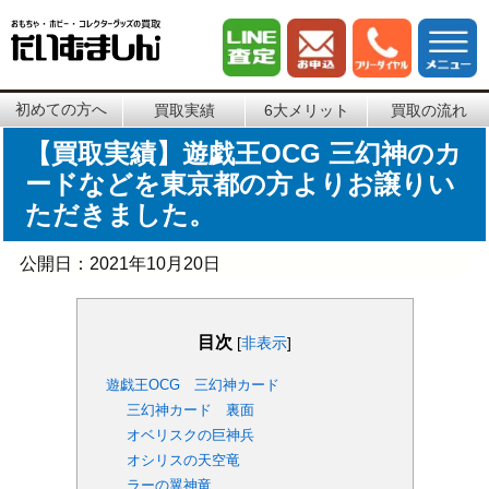
初めての方へ
買取実績
6大メリット
買取の流れ
【買取実績】遊戯王OCG 三幻神のカ
ードなどを東京都の方よりお譲りい
ただきました。
公開日：
2021年10月20日
目次
[
非表示
]
遊戯王OCG 三幻神カード
三幻神カード 裏面
オベリスクの巨神兵
オシリスの天空竜
ラーの翼神竜