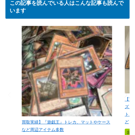
この記事を読んでいる人はこんな記事も読んで
います
【買
ズ・
ト・
ど
買取実績】『遊戯王』トレカ、マットやケース
など周辺アイテム多数
出