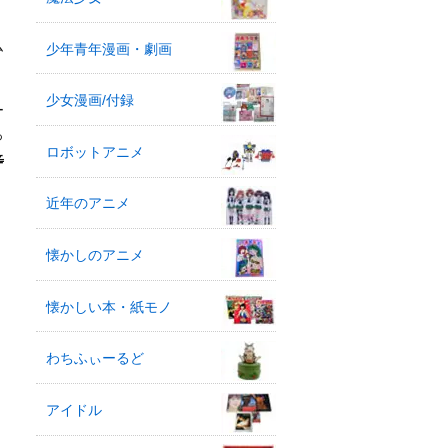
ム
少年青年漫画・劇画
少女漫画/付録
ー
っ
ロボットアニメ
辛
近年のアニメ
懐かしのアニメ
懐かしい本・紙モノ
わちふぃーるど
アイドル