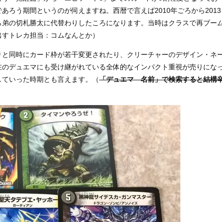
ろう期間というのが伺えますね。西暦で言えば2010年ごろから2013
ら弟の切札勝太に代替わりしたころになります。当時はクラスで再ブー
出すトレカ担当：コムなんとか）
りと同時にカード枠が若干変更されたり、クリーチャーのデザイン・ネ
在のデュエマにも受け継がれている全体的なインパクト重視が売りにな
していった時期とも言えます。（
「デュエマ 名前」で検索すると結構
）