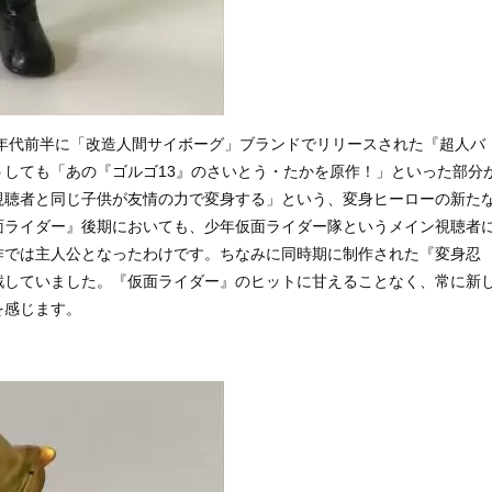
0年代前半に「改造人間サイボーグ」ブランドでリリースされた『超人バ
しても「あの『ゴルゴ13』のさいとう・たかを原作！」といった部分
視聴者と同じ子供が友情の力で変身する」という、変身ヒーローの新た
面ライダー』後期においても、少年仮面ライダー隊というメイン視聴者
作では主人公となったわけです。ちなみに同時期に制作された『変身忍
戦していました。『仮面ライダー』のヒットに甘えることなく、常に新
を感じます。