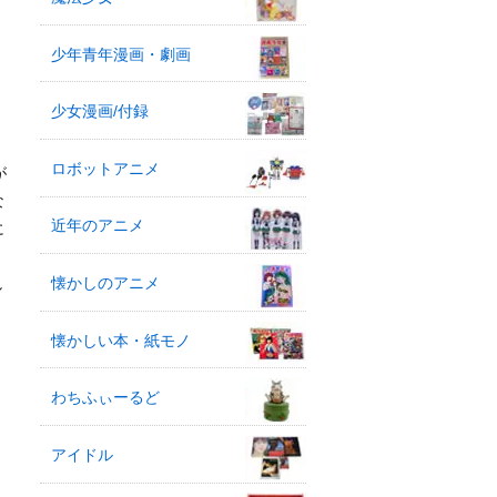
少年青年漫画・劇画
少女漫画/付録
ロボットアニメ
が
な
近年のアニメ
に
懐かしのアニメ
し
懐かしい本・紙モノ
わちふぃーるど
アイドル