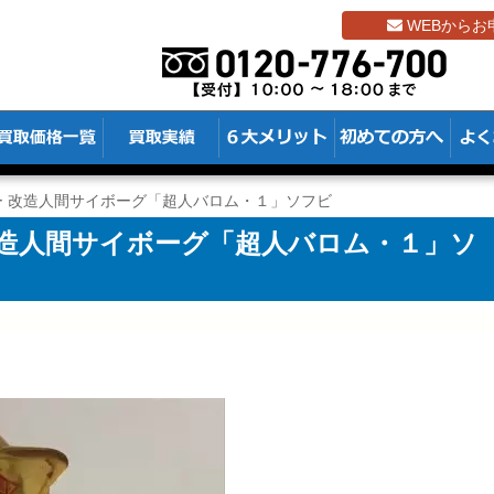
WEBからお
ー 改造人間サイボーグ「超人バロム・１」ソフビ
改造人間サイボーグ「超人バロム・１」ソ