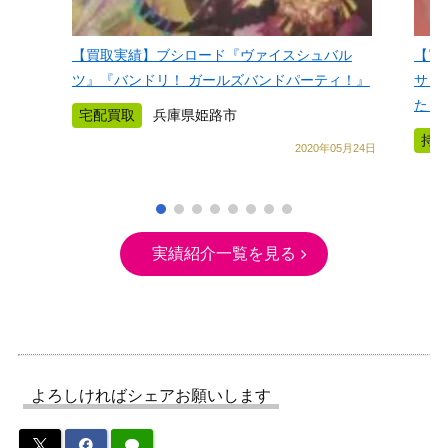
【買取実績】ブシロード『ヴァイスシュバル
【買
ツ』『バンドリ！ ガールズバンドパーティ！』
サリ
た！
宅配買取
兵庫県姫路市
持
2020年05月24日
実績紹介一覧を見る
よろしければシェアお願いします