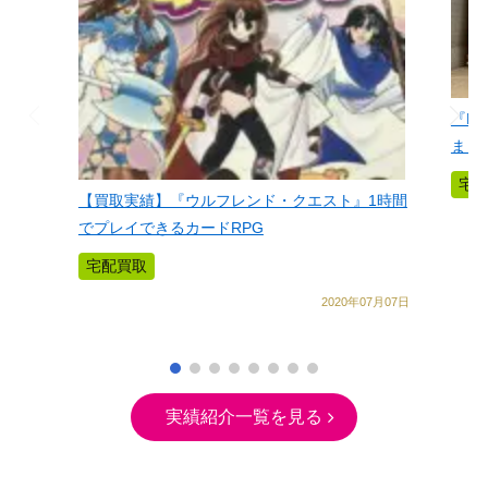
『D
まし
宅
【買取実績】『ウルフレンド・クエスト』1時間
でプレイできるカードRPG
宅配買取
2020年07月07日
実績紹介一覧を見る