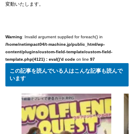
変動いたします。
Warning
: Invalid argument supplied for foreach() in
/home/netimpact04/t-machine.jp/public_html/wp-
content/plugins/custom-field-template/custom-field-
template.php(4121) : eval()'d code
on line
97
この記事を読んでいる人はこんな記事も読んで
います