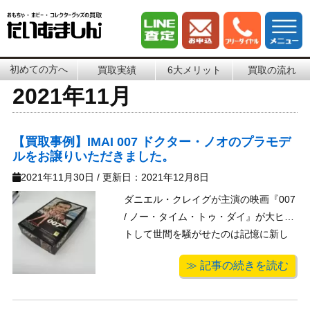
初めての方へ
買取実績
6大メリット
買取の流れ
2021年11月
【買取事例】IMAI 007 ドクター・ノオのプラモデ
ルをお譲りいただきました。
2021年11月30日
/ 更新日：
2021年12月8日
ダニエル・クレイグが主演の映画『007
/ ノー・タイム・トゥ・ダイ』が大ヒッ
トして世間を騒がせたのは記憶に新し
いですね。007シリーズはご存じ歴代の
≫ 記事の続きを読む
ジェームズ・ボンドがいます。その長
いシリーズの中でも初代を努めたショ
ーン・コネリー主演のジェームズ・ボ