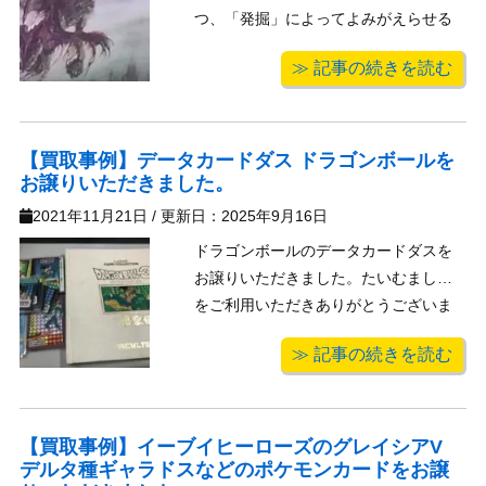
つ、「発掘」によってよみがえらせる
ドレッジデッキです。『ラヴニカ：ギ
≫ 記事の続きを読む
ルドの都』で登場した「ゴルガリの墓
トロール」は、非常に発掘と相性の良
いクリーチャーでしたが、あまりに強
力過ぎて禁止カードとなっているのは
【買取事例】データカードダス ドラゴンボールを
お譲りいただきました。
ご存じの ...
2021年11月21日
/ 更新日：
2025年9月16日
ドラゴンボールのデータカードダスを
お譲りいただきました。たいむましん
をご利用いただきありがとうございま
す。 名シーンなどを切り取った映像が
≫ 記事の続きを読む
描かれているデータカードダスは、好
きなシーンが光っていたりと作品のフ
ァンならコレクションしていないにし
ろ１度は買ったことがあるのではない
【買取事例】イーブイヒーローズのグレイシアV
デルタ種ギャラドスなどのポケモンカードをお譲
でしょ ...