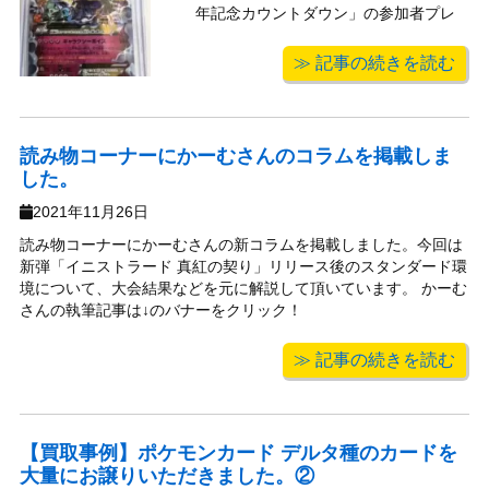
年記念カウントダウン」の参加者プレ
ゼントで配布された『M(メガ)サチコ
≫ 記事の続きを読む
EX』をお譲りいただきました。 公式ペ
ージにも「※小林幸子EXは未登場のカー
ドです。登場の予定は現状ありませ
ん。」との文言があること ...
読み物コーナーにかーむさんのコラムを掲載しま
した。
2021年11月26日
読み物コーナーにかーむさんの新コラムを掲載しました。今回は
新弾「イニストラード 真紅の契り」リリース後のスタンダード環
境について、大会結果などを元に解説して頂いています。 かーむ
さんの執筆記事は↓のバナーをクリック！
≫ 記事の続きを読む
【買取事例】ポケモンカード デルタ種のカードを
大量にお譲りいただきました。②