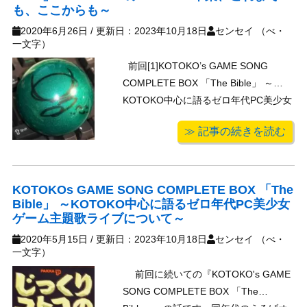
も、ここからも～
2020年6月26日
/ 更新日：
2023年10月18日
センセイ （べ・
一文字）
前回[1]KOTOKO’s GAME SONG
COMPLETE BOX 「The Bible」 ～
KOTOKO中心に語るゼロ年代PC美少女
ゲーム主題歌ライブについて～までで
≫ 記事の続きを読む
2006年末開催の一区切り、横アリライ
ブまでを経験を基に語りましたが、本
当に想い出がドバドバ溢れてくる ...
KOTOKOs GAME SONG COMPLETE BOX 「The
Bible」 ～KOTOKO中心に語るゼロ年代PC美少女
ゲーム主題歌ライブについて～
2020年5月15日
/ 更新日：
2023年10月18日
センセイ （べ・
一文字）
前回に続いての『KOTOKO's GAME
SONG COMPLETE BOX 「The