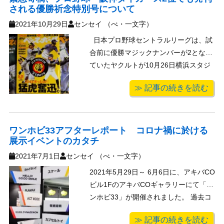
される優勝祈念特別号について
2021年10月29日
センセイ （べ・一文字）
日本プロ野球セントラルリーグは、試
合前に優勝マジックナンバーが2となっ
ていたヤクルトが10月26日横浜スタジ
アムでのDeNA-ヤクルト戦にて1-5で勝
≫ 記事の続きを読む
利、同日に阪神甲子園球場にて行われ
た阪神-中日戦にて2位阪神が0-4で敗れ
たため、2021年のセリーグ優勝を決め
まし ...
ワンホビ33アフターレポート コロナ禍に於ける
展示イベントのカタチ
2021年7月1日
センセイ （べ・一文字）
2021年5月29日～ 6月6日に、アキバCO
ビル1FのアキバCOギャラリーにて「ワ
ンホビ33」が開催されました。 過去コ
ラムでもアフターレポートを紹介しま
≫ 記事の続きを読む
したが、このイベントは黎明期より塗