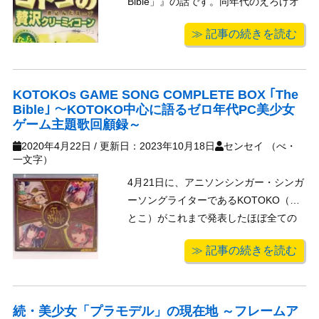
Bible」』の話です。同年代のえろげオ
ヂサンの皆様お待たせしました（そし
≫ 記事の続きを読む
てお手柔らかにお願いします）。 2004
年の4月にジェネオン・ユニバーサルよ
り1stアルバム『羽 -ha ...
KOTOKOs GAME SONG COMPLETE BOX ｢The
Bible｣ ～KOTOKO中心に語るゼロ年代PC美少女
ゲーム主題歌回顧録～
2020年4月22日
/ 更新日：
2023年10月18日
センセイ （べ・
一文字）
4月21日に、アニソンシンガー・シンガ
ーソングライターであるKOTOKO（こ
とこ）がこれまで発表したほぼ全ての
ゲームソングを網羅したゲームソング
≫ 記事の続きを読む
コンプリートBOX、『KOTOKO’s
GAME SONG COMPLETE BOX 「The
Bible」』を発売しました。 CD全1 ...
続・美少女「プラモデル」の現在地 ～フレームア