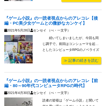
装済み完成品フィギュア市場をリード
してきたメーカー、グッドスマイルカ
ンパニーが主催の無料展 ...
『ゲーム小説』の一読者視点からのアレコレ【後
編・PC美少女ゲームとの微妙なカンケイ】
2021年5月28日
センセイ （べ・一文字）
続いてしまいましたが、今回も同
じ調子で。前回はコンシューマを起源
としたコンピュータRPGのノベライズ
で印象的なものだったので、引き続い
≫ 記事の続きを読む
て、ゲームノベライズで印象的なもの
を語っていこうかと。例によって個人
的な記憶と体験・経験則が元ですので
ご了承の程、かつ、文中敬称略で
『ゲーム小説』の一読者視点からのアレコレ【前
編・80～90年代コンピュータRPGの時代】
す。 ゲー ...
2021年4月30日
センセイ （べ・一文字）
読者の皆様は「ゲーム小説」と聞いて