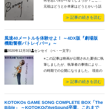
何を思い浮かべるでしょうか？ここで
元祖はどうとか本家はどうとかいう話
を始めると様々な異論反論が入り乱れ
≫ 記事の続きを読む
てかつライトノベルの定義がどうこう
とか余計な方向からの流れ弾も飛んで
きて宗教戦争かくやと言うペンペン草
も生えない焦土状態になる事は火を見
風速40メートルを体験せよ！ ～4DX版『劇場版
機動警察パトレイバー』～
るより明 ...
2020年12月3日
センセイ （べ・一文字）
※この記事は映画が公開された夏頃に執
筆しましたが、執筆者の事情により今
の時期での公開になりました。 現在の
公開に関しては、公式サイト等をご確
≫ 記事の続きを読む
認下さい。 コロナ渦の真っただ中だっ
た今年の夏、『劇場版 機動警察パト
レイバー』の4DX版が全国4DX対応劇場
で上映となりまし ...
KOTOKOs GAME SONG COMPLETE BOX「The
Bible」 ～KOTOKOのIveSound卒業、これまで