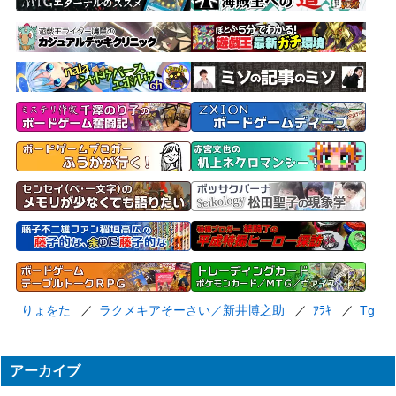
りょをた
ラクメキアそーさい／新井博之助
ｱﾗｷ
Tg
アーカイブ