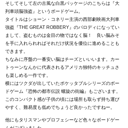
そしてそして左の古風な白黒パッケージのこちらは『大
列車頭脳強盗』というボードゲーム。
タイトルはショーン・コネリー主演の西部劇映画大列車
強盗『THE GREAT ROBBERY』のパロディになってい
まして、盗むものは金目の物ではなく脳！ 良い脳みそ
を手に入れられればそれだけ状況を優位に進めることも
できます。
ちなみに序盤の一番安い脳はチーズといいいます。カー
トゥーンなんかに代表されるアメリカ独特のキッチュさ
も楽しめる一作です。
横にはツクダが出していたポケッタブルシリーズのボー
ドゲーム『恐怖の都市伝説 螺旋の街編』もございます。
このコンパクト感が子供の頃には場所も取らず持ち運び
やすく、難易度も低めでちょうど良かったですねー。
他にもタリスマンやプロフェシーなど色々なボードゲー
ムがございました。