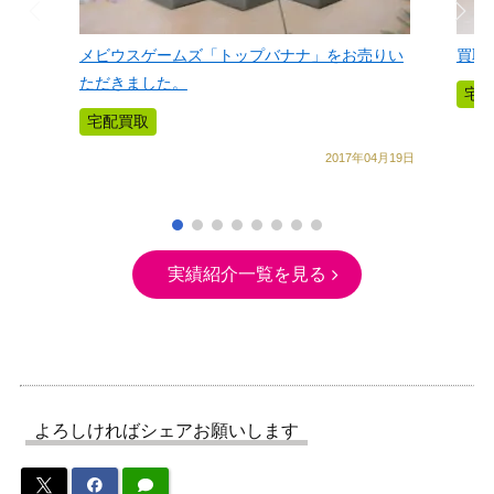
メビウスゲームズ「トップバナナ」をお売りい
買取
ただきました。
宅
宅配買取
2017年04月19日
実績紹介一覧を見る
よろしければシェアお願いします