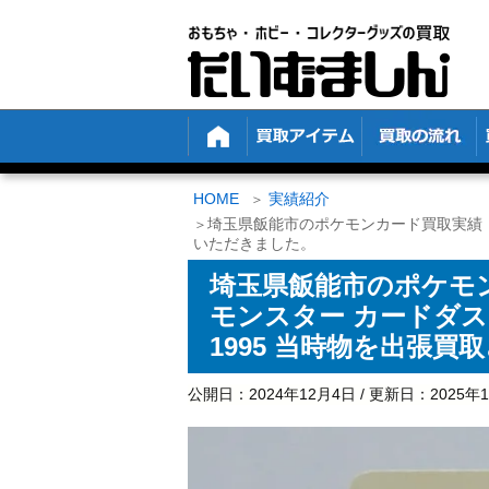
HOME
実績紹介
埼玉県飯能市のポケモンカード買取実績！トッ
いただきました。
埼玉県飯能市のポケモ
モンスター カードダス N
1995 当時物を出張
公開日：
2024年12月4日
/ 更新日：
2025年