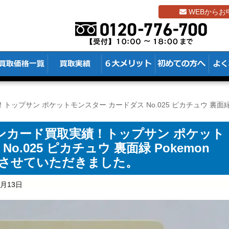
WEBからお
プサン ポケットモンスター カードダス No.025 ピカチュウ 裏面緑 P
ンカード買取実績！トップサン ポケット
o.025 ピカチュウ 裏面緑 Pokemon
買取させていただきました。
1月13日