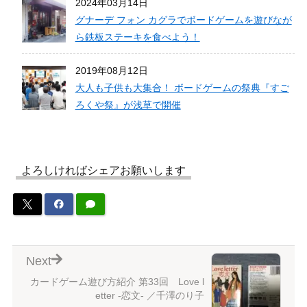
2024年03月14日
グナーデ フォン カグラでボードゲームを遊びなが
ら鉄板ステーキを食べよう！
2019年08月12日
大人も子供も大集合！ ボードゲームの祭典『すご
ろくや祭』が浅草で開催
よろしければシェアお願いします
Next
カードゲーム遊び方紹介 第33回 Love l
etter -恋文- ／千澤のり子