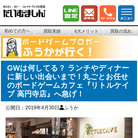
初めての方へ
買取実績
6大メリット
買取の流れ
GWは何してる？ ランチやディナー
に新しい出会いまで！丸ごとお任せ
のボードゲームカフェ『リトルケイ
ブ 高円寺店』へ急げ！
公開日：
2019年4月30日
ふうか