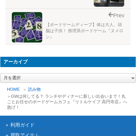
Prev
【ボードゲームディープ】体は大人、頭
脳は子供！ 推理系ボードゲーム『ヌメロ
ン』
アーカイブ
ア
ー
カ
HOME
読み物
イ
GWは何してる？ ランチやディナーに新しい出会いまで！丸
ブ
ごとお任せのボードゲームカフェ『リトルケイブ 高円寺店』へ
急げ！
利用ガイド
買取アイテム