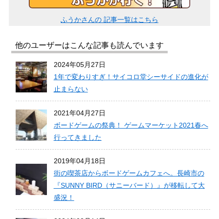
ふうかさんの
記事一覧はこちら
他のユーザーはこんな記事も読んでいます
2024年05月27日
1年で変わりすぎ！サイコロ堂シーサイドの進化が
止まらない
2021年04月27日
ボードゲームの祭典！ ゲームマーケット2021春へ
行ってきました
2019年04月18日
街の喫茶店からボードゲームカフェへ。長崎市の
『SUNNY BIRD（サニーバード）』が移転して大
盛況！