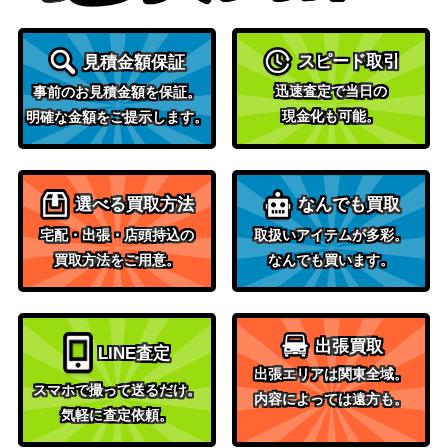
スピード取引
見積金額保証
迅速査定で当日の
事前のお見積金額を保証。
現金化も可能。
明確な金額をご提示します。
選べる買取方法
なんでも買取
宅配・出張・店頭持込の
取扱いアイテムが多彩。
買取方法をご用意。
なんでも買います。
出張買取
LINE査定
出張エリアは関東全域。
スマホで撮って送るだけ。
内容によっては遠方も。
気軽に査定依頼。