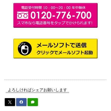
ドベンチャー
パンデミック：ライジングタ
ホビージャパン
800
イド
1,200
ソレニア 日本語版
ホビージャパン
バンザイ BANZAI アップフロ
3,000
アバロンヒル
ント拡張 アバロンヒル AH
ビヨンド・バロー Beyond Val
3,000
or ASL MODULE 1 アバロン
アバロンヒル
ヒル AH
オペレーション・タイフーン
2,500
ホビージャパン
OPERATION TYPHOON SPI
ルーンクエスト グローランサ
2,500
ホビージャパン
よろしければシェアお願いします
ジェナーテラ大陸データ集
7,000
ネメシス 日本語版
アークライト