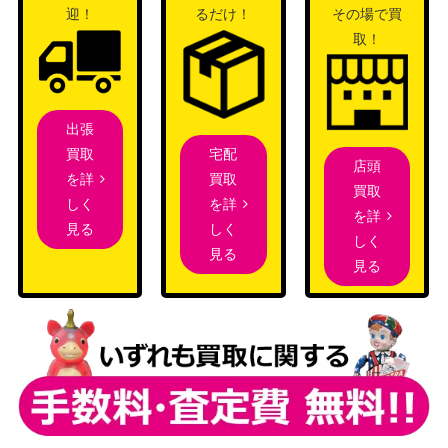
迎！
るだけ！
その場で買
取！
出張
宅配
買取
店頭
買取
を詳
買取
を詳
しく
を詳
しく
見る
しく
見る
見る