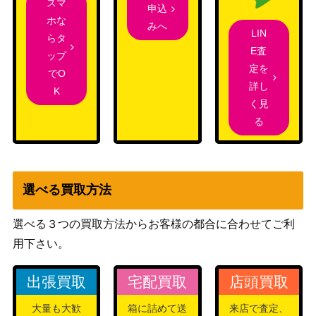
スマ
申込
ホな
みへ
LIN
らタ
E査
ップ
定を
でO
詳し
K
く見
る
選べる買取方法
選べる３つの買取方法からお客様の都合に合わせてご利
用下さい。
出張買取
宅配買取
店頭買取
大量も大歓
箱に詰めて送
来店で査定、