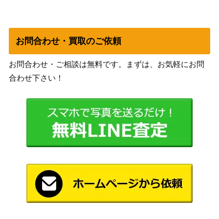
パンデミック：緊急事態宣言
ホビージャパン
800
ルーンクエスト・サプリメン
3,000
ホビージャパン
ト グローランサ動物誌
お問合わせ・買取のご依頼
タイガーI TIGER ツクダホビ
ツクダホビー
800
お問合わせ・ご相談は無料です。まずは、お気軽にお問
ー
合わせ下さい！
ルーンクエスト・サプリメン
ト グローランサ古の秘密 -世
2,500
ホビージャパン
界をいろどる「謎」と「秘
密」の記録-
ダイスフォージ：リベリオン
1,200
ホビージャパン
日本語版
コンコルディア ヴィーナス 日
ニューゲームズオー
2,000
本語版
ダー
2,500
ブラッドレイジ 完全日本語版
アークライト
アンロック！ シークレットア
1,000
ホビージャパン