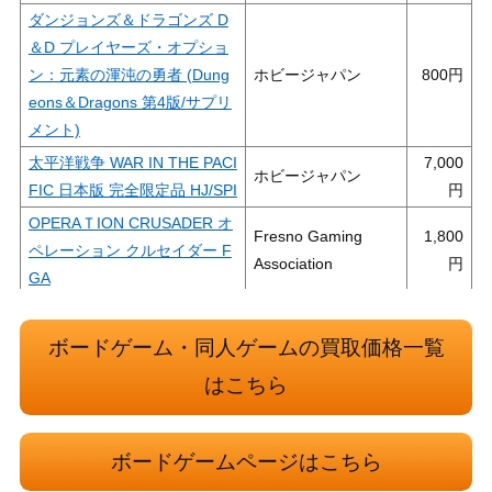
ダンジョンズ＆ドラゴンズ D
＆D プレイヤーズ・オプショ
ン：元素の渾沌の勇者 (Dung
ホビージャパン
800
eons＆Dragons 第4版/サプリ
メント)
太平洋戦争 WAR IN THE PACI
7,000
ホビージャパン
FIC 日本版 完全限定品 HJ/SPI
OPERAＴION CRUSADER オ
Fresno Gaming
1,800
ペレーション クルセイダー F
Association
GA
ダンジョンズ＆ドラゴンズ D
2,000
＆D セット3：コンパニオンル
新和
ボードゲーム・同人ゲームの買取価格一覧
ールセット
はこちら
Kolejka コレイカ 行列 多言語
ポーランド国家記銘
2,000
版
院
ボードゲームページはこちら
センチュリー：スパイスロー
1,200
アークライト
ド 完全日本語版