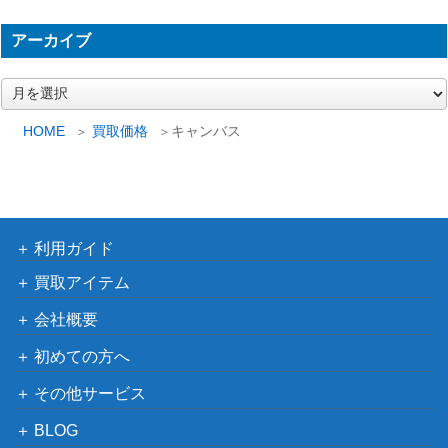
ダンジョンズ＆ドラゴンズ D
1,500
＆D 恐怖の墓所 (Dungeons＆
ホビージャパン
アーカイブ
Dragons 第4版/シナリオ)
3,000
ア
スナイパー! SNIPER! SPI
ホビージャパン
ー
カ
HOME
買取価格
キャンバス
チケット・トゥ・ライド 拡
1,200
イ
ホビージャパン
張：日本＆イタリア
ブ
ブムントゥ ～アフリカの夜明
1,000
アークライト
け～ 完全日本語版
利用ガイド
ダンジョンズ＆ドラゴンズ D
＆D エベロン・キャンペー
2,000
買取アイテム
ホビージャパン
ン・ガイド (Dungeons＆Drag
会社概要
ons 第4版/サプリメント)
ドミニオン：移動動物園 日本
初めての方へ
ホビージャパン
700
語版
その他サービス
クトゥルフの呼び声 アーカ
1,000
ホビージャパン
BLOG
ム・ホラー Arkham Horro