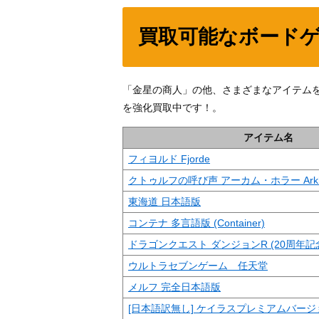
買取可能なボード
「金星の商人」の他、さまざまなアイテム
を強化買取中です！。
アイテム名
フィヨルド Fjorde
クトゥルフの呼び声 アーカム・ホラー Arkha
東海道 日本語版
コンテナ 多言語版 (Container)
ドラゴンクエスト ダンジョンR (20周年記
ウルトラセブンゲーム 任天堂
メルフ 完全日本語版
[日本語訳無し] ケイラスプレミアムバージョン (