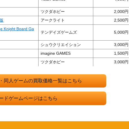
ツクダホビー
2,000
版
アークライト
2,500
ight Board Ga
テンデイズゲームズ
5,000
シュウクリエイション
3,000
imagine GAMES
1,500
ツクダホビー
3,000
アソビション
1,200
バンダイ
4,000
・同人ゲームの買取価格一覧はこちら
・マニュアルIII 第
ホビージャパン
2,500
ードゲームページはこちら
セガ・エンタープライゼス
5,000
アークライト
1,000
プローラー 忘れ去ら
Ninja Division
5,000
n King)