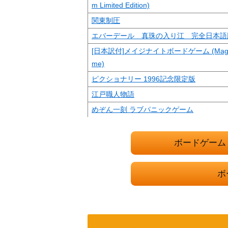
m Limited Edition)
関東制圧
エバーデール 真珠の入り江 完全日本語
[日本訳付]メイジナイトボードゲーム (Mage Kn
me)
ピクショナリー 1996記念限定版
江戸職人物語
めぞん一刻 ラブパニックゲーム
Hibachi 完全日本語版
ジョイファミリー 必殺忍者部隊ゲーム
ボードゲーム
ダンジョンズ＆ドラゴンズ D＆D モンスター
4版
ボ
ピクショナリー 日本語版 (Pictionary)
ロンドン 完全日本語版
[日本語訳付き] スーパーダンジョンエクス
れし王 (Super Dungeon Explore： Forgotte