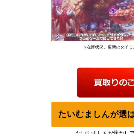
※在庫状況、更新のタイミ
たいむましんが選
たいむましんが懐かし