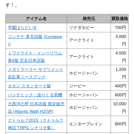
す！。
アイテム名
発売元
買取価格
学園ぱらだいす
ツクダホビー
700
コンテナ 多言語版 (Containe
3,000
アークライト
r)
トワイライト・インペリウム
4,500
アークライト
第4版 完全日本語版
メガトラベラー サプリメント
1,200
ホビージャパン
反乱軍ソースブック
カタン スタンダード版
ジーピー
400
パンデミック：迫りくる危機
ホビージャパン
600
大西洋の壁 日本語版 限定販売
10,000
ホビージャパン
品 (Atlantic Wall) HJ/SPI
クトゥルフ2015（クトゥルフ
エンターブレイン
800
神話 TRPG シナリオ集）