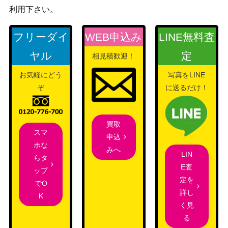
利用下さい。
フリーダイ
WEB申込み
LINE無料査
ヤル
定
相見積歓迎！
お気軽にどう
写真をLINE
ぞ
に送るだけ！
買取
スマ
申込
ホな
みへ
LIN
らタ
E査
ップ
定を
でO
詳し
K
く見
る