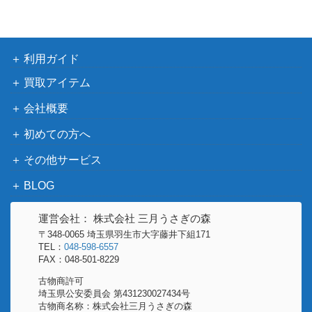
ブ
eons ＆ Dragons/サプリメン
ト)
テラフォーミング・マーズ 拡
アークライト
600
利用ガイド
張 コロニーズ 完全日本語版
買取アイテム
G.I. 勝利への礎 G.I. Anvil of Vi
4,000
ホビージャパン
ctory アバロンヒル AH/HJ
会社概要
天下鳴動
ホビージャパン
800
初めての方へ
ダンジョンズ＆ドラゴンズ D
その他サービス
＆D エベロン・プレイヤー
1,000
ホビージャパン
ズ・ガイド (Dungeons＆Drag
BLOG
ons 第4版/サプリメント)
ロール・フォー・ザ・ギャラ
2,000
運営会社： 株式会社 三月うさぎの森
ホビージャパン
クシー Roll for the Galaxy
〒348-0065 埼玉県羽生市大字藤井下組171
TEL：
048-598-6557
ダンジョンズ＆ドラゴンズ D
FAX：048-501-8229
＆D 無頼大全 技巧派プレイヤ
2,500
ホビージャパン
古物商許可
ー向けガイドブック (Dungeo
埼玉県公安委員会 第431230027434号
ns ＆ Dragons/サプリメント)
古物商名称：株式会社三月うさぎの森