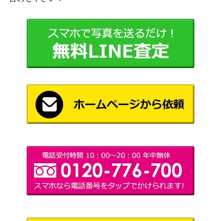
1,800
パンデミック：イベリア
ホビージャパン
PANZERGRUPPE GUDERIAN
2,500
アバロンヒル
グーデリアン装甲集団
トラベラー TRAVELLER Merc
enary 傭兵部隊（サプリメン
1,800
ホビージャパン
ト シナリオ アドベンチャーセ
ット ）GDW
1,500
ブラフ Bluff
Ravensburger
ダンジョンズ＆ドラゴンズ D
＆D ネヴァーウィンター・キ
2,500
ャンペーン・セッティング 未
ホビージャパン
知への挑戦 (Dungeons＆Drag
ons 第4版/サプリメント)
ドミニオン拡張セット 夜想曲
2,500
ホビージャパン