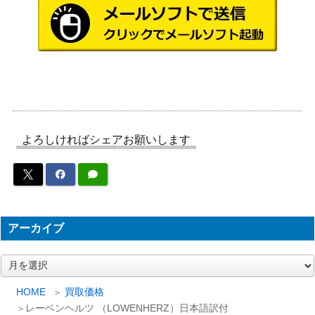
日本語版
NATO ディビジョン NATO DI
5,000
ホビージャパン
VISION COMMANDER SPI
ダンジョンズ＆ドラゴンズ D
＆D クリスタル・シャードの
1,500
ホビージャパン
影 (Dungeons＆Dragons 第4
版/サプリメント)
ダンジョンズ＆ドラゴンズ D
よろしければシェアお願いします
＆D 殺戮のバルダーズ・ゲー
2,000
ホビージャパン
ト (Dungeons＆Dragons 第4
版/サプリメント)
DAYS OF DECISION World in
Australian Design
1,800
Flames 決断の日
Group
アーカイブ
メガトラベラー・アドヴェン
1,300
ホビージャパン
ア
チャー ナイトフォール
ー
ダンジョンズ＆ドラゴンズ D
カ
HOME
買取価格
イ
＆D シャーン：塔の街 (Dung
1,500
レーベンヘルツ （LOWENHERZ）日本語訳付
ホビージャパン