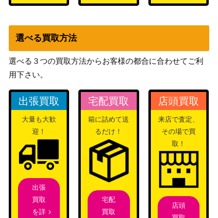
選べる買取方法
選べる３つの買取方法からお客様の都合に合わせてご利
用下さい。
出張買取
宅配買取
店頭買取
大量も大歓
箱に詰めて送
来店で査定、
迎！
るだけ！
その場で買
取！
出張
宅配
買取
店頭
買取
を詳
買取