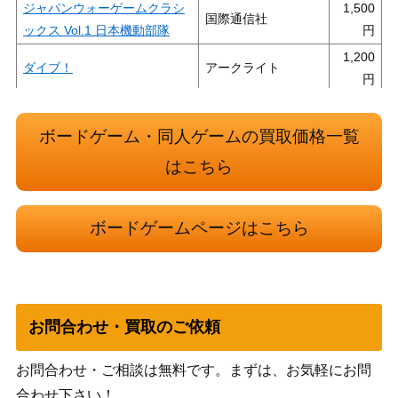
ジャパンウォーゲームクラシ
1,500
国際通信社
ックス Vol.1 日本機動部隊
1,200
ダイブ！
アークライト
ブムントゥ ～アフリカの夜明
1,000
アークライト
け～ 完全日本語版
ボードゲーム・同人ゲームの買取価格一覧
ブラス：ランカシャー 完全日
2,500
はこちら
アークライト
本語
ラスト・ギャンブル The Last
2,500
ホビージャパン
ボードゲームページはこちら
Gamble HJ
2,500
カタン 宇宙開拓者
ジーピー
クトゥルフの呼び声 アーカ
1,000
ホビージャパン
ム・ホラー Arkham Horro
お問合わせ・買取のご依頼
ゾンビサイド ブラック・プレ
1,500
お問合わせ・ご相談は無料です。まずは、お気軽にお問
イグ 拡張 グリーン・ホード
アークライト
合わせ下さい！
完全日本語版