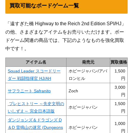
買取可能なボードゲーム一覧
「遠すぎた橋 Highway to the Reich 2nd Edition SPI/HJ」
の他、さまざまなアイテムをお売りいただけます。ボー
ドゲーム関連の商品では、下記のようなものを強化買取
中です！。
アイテム名
発売元
買取価格
Squad Leader スコードリー
ホビージャパン/アバ
1,500
ダー 戦闘指揮官 HJ/AH
ロンヒル
3,000
サフラニート Safranito
Zoch
プレヒストリー ～先史文明の
1,500
ホビージャパン
いしずえ～ 完全日本語版
ダンジョンズ＆ドラゴンズ D
1,000
＆D 雷鳴山の迷宮 (Dungeons
ホビージャパン