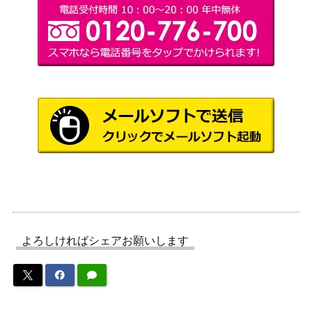
ウィザードリィ ロールプレ
2,500
アスキー
イングゲーム
パンデミック：ライジングタ
ホビージャパン
800
イド
ダンジョンズ＆ドラゴンズ D
4,000
＆D セット4：マスタールール
新和
セット
3,000
ウイングスパン 完全日本語版
ホビージャパン
マレウス・モンストロルム
（クトゥルフ神話 TRPG シナ
エンターブレイン
900
リオ集）
よろしければシェアお願いします
ダンジョンズ＆ドラゴンズ D
4,000
&D マスタースクリーン 安田
メディアワークス
均 グループSNE
ダンジョンズ＆ドラゴンズ D