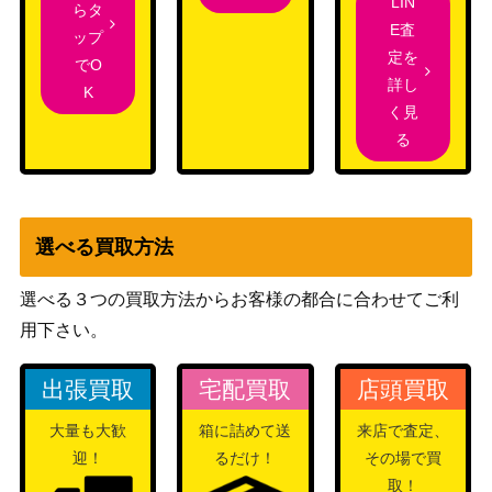
LIN
らタ
E査
ップ
定を
でO
詳し
K
く見
る
選べる買取方法
選べる３つの買取方法からお客様の都合に合わせてご利
用下さい。
出張買取
宅配買取
店頭買取
大量も大歓
箱に詰めて送
来店で査定、
迎！
るだけ！
その場で買
取！