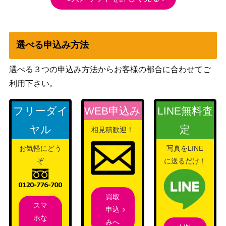
選べる申込み方法
選べる３つの申込み方法からお客様の都合に合わせてご
利用下さい。
フリーダイ
WEB申込み
LINE無料査
ヤル
定
相見積歓迎！
お気軽にどう
写真をLINE
ぞ
に送るだけ！
買取
スマ
申込
ホな
みへ