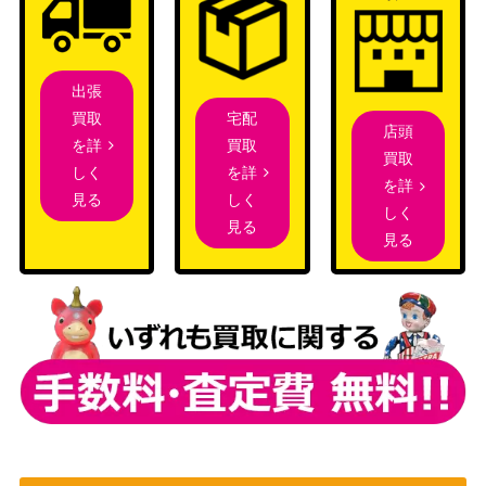
出張
宅配
買取
店頭
買取
を詳
買取
を詳
しく
を詳
しく
見る
しく
見る
見る