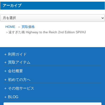
＆D ヒーローズ・オヴ・ザ・
1,500
アーカイブ
フォールン・ランズ 堕ちた地
ホビージャパン
の勇者 (Dungeons＆Dragons
ア
第4版/サプリメント)
ー
カ
機動戦士ガンダム サイコ・ガ
10,000
HOME
買取価格
ツクダホビー
イ
遠すぎた橋 Highway to the Reich 2nd Edition SPI/HJ
ンダム ニューホンコンの戦い
ブ
4,000
銀河英雄伝説 ブリュンヒルト
ツクダホビー
ワールドウォーゲーム 孫子 中
2,500
利用ガイド
エポック社
国春秋戦国時代
買取アイテム
テラフォーミング・マーズ 拡
会社概要
張 ヴィーナス・ネクスト 完全
アークライト
800
日本語版
初めての方へ
1,000
レス・アルカナ 日本語版
テンデイズゲームズ
その他サービス
太平洋戦争 WAR IN THE PACI
7,000
BLOG
ホビージャパン
FIC 日本版 完全限定品 HJ/SPI