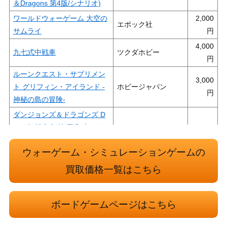
＆Dragons 第4版/シナリオ)
ワールドウォーゲーム 大空の
2,000
エポック社
サムライ
4,000
九七式中戦車
ツクダホビー
ルーンクエスト・サプリメン
3,000
ト グリフィン・アイランド -
ホビージャパン
神秘の島の冒険-
ダンジョンズ＆ドラゴンズ D
＆D 無頼大全 技巧派プレイヤ
2,500
ホビージャパン
ー向けガイドブック (Dungeo
ウォーゲーム・シミュレーションゲームの
ns ＆ Dragons/サプリメント)
ダンジョンズ＆ドラゴンズ D
買取価格一覧はこちら
3,000
＆D 次元界の書 (Dungeons＆
ホビージャパン
Dragons 第4版/サプリメント)
ボードゲームページはこちら
Basic3 入門ゲーム 3点セット
バルジ大作戦 レニングラード
ホビージャパン
800