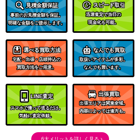
スピード取引
見積金額保証
迅速査定で当日の
事前のお見積金額を保証。
現金化も可能。
明確な金額をご提示します。
選べる買取方法
なんでも買取
宅配・出張・店頭持込の
取扱いアイテムが多彩。
買取方法をご用意。
なんでも買います。
出張買取
LINE査定
出張エリアは関東全域。
スマホで撮って送るだけ。
内容によっては遠方も。
気軽に査定依頼。
6大メリットを詳しく見る