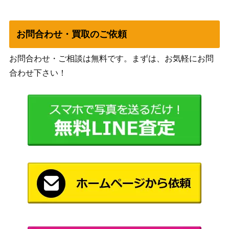
スエズを渡れ HJ
ダンジョンズ＆ドラゴンズ D
5,000
お問合わせ・買取のご依頼
＆D ラス・オブ・アシャーダ
ホビージャパン
ロン (Wrath of Ashardalon)
お問合わせ・ご相談は無料です。まずは、お気軽にお問
ダンジョンズ＆ドラゴンズ D
合わせ下さい！
＆D エベロン・キャンペー
2,000
ホビージャパン
ン・ガイド (Dungeons＆Drag
ons 第4版/サプリメント)
Orleans オルレアン 完全日本
2,000
テンデイズゲームズ
語版
1,500
貴族のつとめ Adel Verpflichtet
Alea
タイガーI TIGER ツクダホビ
ツクダホビー
800
ー
Cross of Iron クロスオブアイ
ホビージャパン/アバ
2,000
アン A Squad Leader Gamett
ロンヒル
e