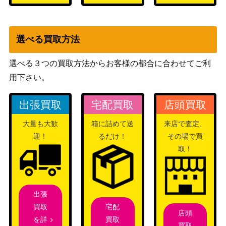
選べる買取方法
選べる３つの買取方法からお客様の都合に合わせてご利
用下さい。
出張買取
宅配買取
店頭買取
大量も大歓
箱に詰めて送
来店で査定、
迎！
るだけ！
その場で買
取！
出張
宅配
買取
店頭
買取
を詳
買取