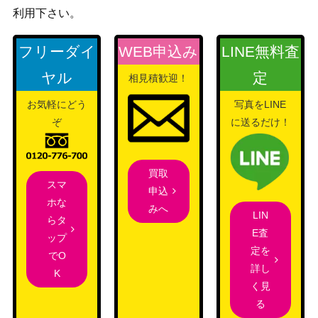
利用下さい。
フリーダイ
WEB申込み
LINE無料査
ヤル
定
相見積歓迎！
お気軽にどう
写真をLINE
ぞ
に送るだけ！
買取
スマ
申込
ホな
みへ
LIN
らタ
E査
ップ
定を
でO
詳し
K
く見
る