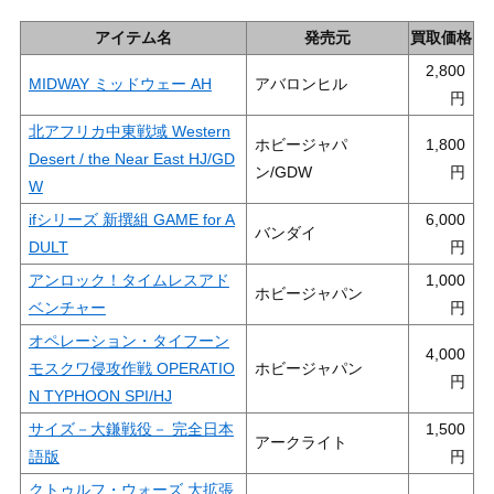
アイテム名
発売元
買取価格
2,800
MIDWAY ミッドウェー AH
アバロンヒル
北アフリカ中東戦域 Western
ホビージャパ
1,800
Desert / the Near East HJ/GD
ン/GDW
W
ifシリーズ 新撰組 GAME for A
6,000
バンダイ
DULT
アンロック！タイムレスアド
1,000
ホビージャパン
ベンチャー
オペレーション・タイフーン
4,000
モスクワ侵攻作戦 OPERATIO
ホビージャパン
N TYPHOON SPI/HJ
サイズ－大鎌戦役－ 完全日本
1,500
アークライト
語版
クトゥルフ・ウォーズ 大拡張