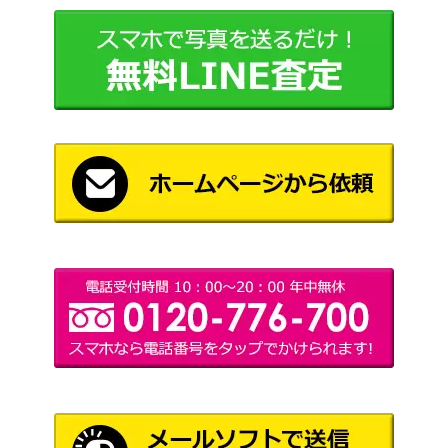
13の幽霊屋敷 -怪奇探索行-(ゴ
1,000
ーストハンターRPG サプリメ
アスペクト
ント)
3,000
サフラニート Safranito
Zoch
ドミニオン拡張セット 夜想曲
2,500
ホビージャパン
日本語版
ドミニオン拡張セット 夜想曲
3,500
ホビージャパン
日本語版 PRカード付
ラヴェンナの戦い BATTLE of
2,000
アドテクノス
RAVENNA
帆船の戦い Wooden Ships＆Ir
1,000
アバロンヒル
on Men AH
キャリアー CARRIER ヴィク
6,000
ホビージャパン
トリーゲームズ HJ/VG
ボードゲーム ダンジョンズ＆
5,000