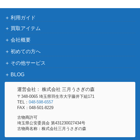
1,000
アクロティリ 日本語版
ホビージャパン
利用ガイド
星の夜 月の空 -マヤカシ- (ト
ーキョーNOVA The Revolutio
ゲームフィールド
500
買取アイテム
n Revised/SSS Vol.11)
会社概要
ウィザードリィ ノームの黄金
2,000
初めての方へ
を求めて
（アスキー）
シックス・アングルズ 別冊第
5,000
その他サービス
山崎雅弘
1号 スターリングラード攻略
BLOG
タペストリー ～文明の錦の御
2,500
アークライト
旗～ 完全日本語版
運営会社： 株式会社 三月うさぎの森
ウォーハンマー40.000 ルール
〒348-0065 埼玉県羽生市大字藤井下組171
TEL：
048-598-6557
ブック 日本語版 「ウォーハン
ゲームズワークショ
1,000
FAX：048-501-8229
マー40.000」 (Warhammer 4
ップ
古物商許可
0.000： Rulebook Japanese)
埼玉県公安委員会 第431230027434号
アンツィオ上陸作戦 ANZIO
2,000
古物商名称：株式会社三月うさぎの森
ホビージャパン
アバロンヒル HJ/AH