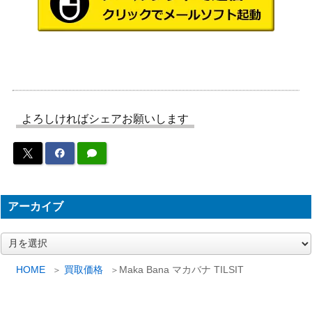
新和
ドラゴンズ D&D
第二次欧州大戦 ヨーロッパ戦
3,000
ホビージャパン
線 WAR IN EUROPE SPI/HJ
トラベラー TRAVELLER 第5
5,000
次辺境戦争 Fifth Frontier War
ホビージャパン
（サプリメント）GDW
よろしければシェアお願いします
ダンジョンズ＆ドラゴンズ D
5,000
＆D ラス・オブ・アシャーダ
ホビージャパン
ロン (Wrath of Ashardalon)
キャンバス
Engames
800
ユグドラサス / Kaiju on the E
4,000
アーカイブ
ArclightGames
arth
ア
砂漠のロンメル PANZER AR
1,800
アバロンヒル
ー
MEE AFRIKA AH
カ
HOME
買取価格
Maka Bana マカバナ TILSIT
遠すぎた橋 Highway to the Re
6,000
イ
ホビージャパン
ブ
ich 2nd Edition SPI/HJ