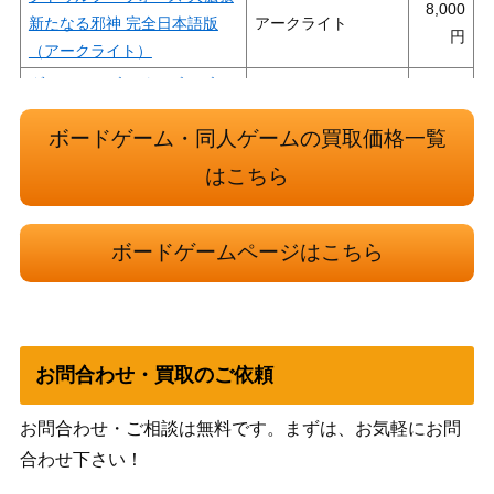
8,000
新たなる邪神 完全日本語版
アークライト
（アークライト）
ダンジョンズ＆ドラゴンズ D
＆D ヒーローズ・オヴ・ザ・
ボードゲーム・同人ゲームの買取価格一覧
フォーゴトン・キングダムズ
1,000
ホビージャパン
忘れられた王国の勇者 (Dung
はこちら
eons＆Dragons 第4版/サプリ
メント)
ボードゲームページはこちら
1,800
パンデミック：イベリア
ホビージャパン
ジョイファミリー 必殺忍者部
4,000
バンダイ
隊ゲーム
お問合わせ・買取のご依頼
グルームヘイヴン 完全日本語
15,000
アークライト
版
お問合わせ・ご相談は無料です。まずは、お気軽にお問
トラベラー TRAVELLER アド
3,000
合わせ下さい！
ベンチャー（サプリメント ア
ホビージャパン
ドベンチャーセット）GDW