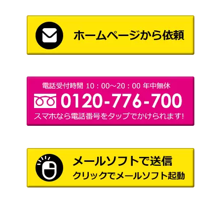
ドンキホーテ・ロシナンテ（L/パ
2,200
（Anime 25th
ラレル/箔押し）【OP05-022】
collection）
モンキー・D・ルフィ（L/パラレ
バンダイ
1,000
ル）【OP05-060】
（新時代の主役）
バンダイ
サボ（SR/パラレル）【OP05-00
（ONE PIECE
200
7】
CARD THE
BEST）
カイドウ（SR/パラレル）【OP0
バンダイ
600
8-079】
（二つの伝説）
バンダイ
ロロノア・ゾロ（L/パラレル）
6,500
（ROMANCE
【OP01-001】
DAWN）
マーシャル・Ｄ・ティーチ（L/パ
バンダイ
2,000
ラレル）【OP09-081】
（新たなる皇帝）
サンジ（SR/パラレル）【OP09-
バンダイ
900
065】
（新たなる皇帝）