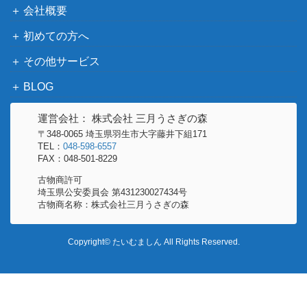
サンジ（L/パラレル）【OP02-02
バンダイ
1,600
会社概要
6】
（頂上決戦）
初めての方へ
そげキング（SEC/スーパーパラ
バンダイ
その他サービス
レル）【OP03-122】
（強大な敵）
バンダイ
BLOG
ユースタス・キッド（SP）【OP
1,700
（500年後の未
05-074】
来）
運営会社： 株式会社 三月うさぎの森
〒348-0065 埼玉県羽生市大字藤井下組171
バンダイ
光月日和（R/パラレル）【EB01-
TEL：
048-598-6557
（メモリアルコレ
400
FAX：048-501-8229
013】
クション）
古物商許可
マゼラン（SP/パラレル）【OP0
バンダイ
埼玉県公安委員会 第431230027434号
700
古物商名称：株式会社三月うさぎの森
2-085】
（謀略の王国）
バンダイ
カイドウ（L/パラレル）【OP01-
1,000
Copyright© たいむましん All Rights Reserved.
（ROMANCE
061】
DAWN）
モンキー・D・ルフィ（SP/パラ
バンダイ
4,500
レル）【ST01-012】
（強大な敵）