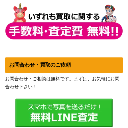
トニートニー・チョッパー（L/パ
バンダイ
600
ラレル）【OP08-001】
（二つの伝説）
モンキー・D・ルフィ（SEC/スー
バンダイ
パーパラレル）【OP05-119】
（新時代の主役）
カイドウ（SEC/パラレル）【OP
バンダイ
300
05-118】
（新時代の主役）
バンダイ
ペローナ（L/パラレル/箔押し）
5,100
（Anime 25th
お問合わせ・買取のご依頼
【OP06-021】
collection）
カルガラ（L/パラレル）【OP08-
バンダイ
お問合わせ・ご相談は無料です。まずは、お気軽にお問
700
098】
（二つの伝説）
合わせ下さい！
バンダイ
1,000
カイドウ（SP）【OP04-044】
（新時代の主役）
ゴムゴムの火拳銃（R/パラレル）
バンダイ
2,200
【OP11-114】
（神速の拳）
バンダイ