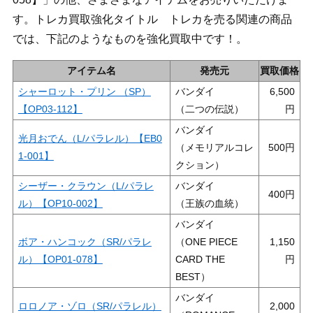
す。トレカ買取強化タイトル トレカを売る関連の商品
では、下記のようなものを強化買取中です！。
アイテム名
発売元
買取価格
シャーロット・プリン （SP）
バンダイ
6,500
【OP03-112】
（二つの伝説）
バンダイ
光月おでん（L/パラレル）【EB0
（メモリアルコレ
500
1-001】
クション）
シーザー・クラウン（L/パラレ
バンダイ
400
ル）【OP10-002】
（王族の血統）
バンダイ
ボア・ハンコック（SR/パラレ
（ONE PIECE
1,150
ル）【OP01-078】
CARD THE
BEST）
バンダイ
ロロノア・ゾロ（SR/パラレル）
2,000