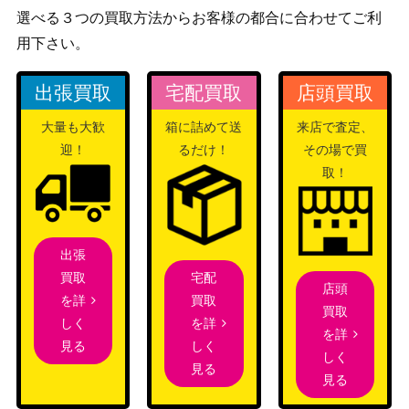
お玉（UC/パラレル）【OP01-00
（ONE PIECE
1,300
選べる３つの買取方法からお客様の都合に合わせてご利
6】
CARD THE
用下さい。
BEST）
錦えもん（L/パラレル）【OP02-
バンダイ
出張買取
宅配買取
店頭買取
600
025】
（頂上決戦）
大量も大歓
箱に詰めて送
来店で査定、
マーシャル・D・ティーチ（SP/
バンダイ
6,000
迎！
るだけ！
その場で買
パラレル）【OP09-093】
（新たなる皇帝）
取！
モンキー・D・ルフィ（SP/パラ
バンダイ
レル）【OP05-119】
（神速の拳）
バンダイ
3,200
ヤマト（SP）【OP01-121】
出張
（新時代の主役）
宅配
買取
ポートガス・D・エース（L/パラ
バンダイ
2,500
店頭
買取
を詳
レル）【OP03-001】
（強大な敵）
買取
を詳
しく
を詳
ドンキホーテ・ロシナンテ（SR/
バンダイ
600
しく
見る
しく
パラレル）【OP10-072】
（王族の血統）
見る
見る
シャンクス（SP/パラレル）【OP
バンダイ
13,000
09-004】
（新たなる皇帝）