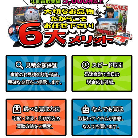
バンダイ
アーロン（R/パラレル）【OP06-
（ONE PIECE
150
023】
CARD THE
BEST）
バンダイ
ベガパンク（L/パラレル/箔押
2,400
（Anime 25th
し）【OP07-097】
collection）
モンキー・D・ルフィ（SP）【O
バンダイ
30,000
スピード取引
見積金額保証
P09-119】
（新たなる皇帝）
迅速査定で当日の
事前のお見積金額を保証。
バンダイ
現金化も可能。
明確な金額をご提示します。
シャーロット・クラッカー（SR/
（ONE PIECE
200
パラレル）【OP03-108】
CARD THE
BEST）
選べる買取方法
なんでも買取
バンダイ
宅配・出張・店頭持込の
取扱いアイテムが多彩。
ヤマト（SR/パラレル）【OP04-
（ONE PIECE
2,000
買取方法をご用意。
なんでも買います。
112】
CARD THE
BEST）