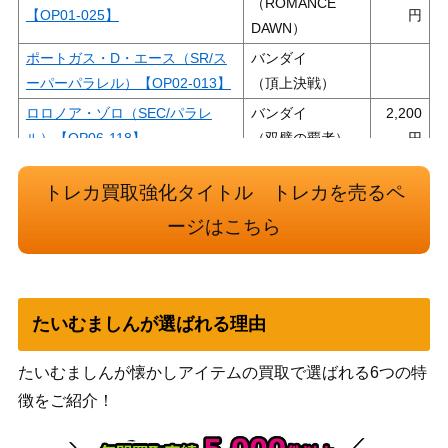
（ROMANCE
【OP01-025】
DAWN）
ポートガス・D・エース（SR/ス
バンダイ
ーパーパラレル）【OP02-013】
（頂上決戦）
ロロノア・ゾロ（SEC/パラレ
バンダイ
2,200
ル）【OP06-118】
（双璧の覇者）
バンダイ
モンキー・D・ルフィ（L/パラレ
3,500
トレカ買取強化タイトル トレカを売るペ
（ROMANCE
ル）【OP01-003】
DAWN）
ージはこちら
トラファルガー・ロー（SR/スー
バンダイ
パーパラレル）【OP05-069】
（新時代の主役）
レベッカ（L/パラレル）【OP04-
バンダイ
2,600
たいむましんが選ばれる理由
039】
（謀略の王国）
バンダイ
たいむましんが懐かしアイテムの買取で選ばれる6つの特
ホーディ・ジョーンズ（SR/パラ
（ONE PIECE
550
徴をご紹介！
レル）【OP06-035】
CARD THE
BEST）