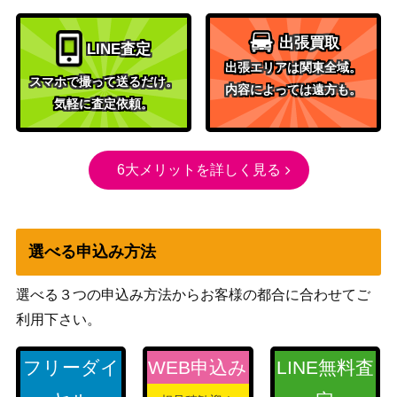
バギー（R/スーパーパラレル）
バンダイ
【OP09-051】
（新たなる皇帝）
出張買取
LINE査定
バンダイ
出張エリアは関東全域。
スマホで撮って送るだけ。
リューマ（R/パラレル）【OP06-
（ONE PIECE
内容によっては遠方も。
450
気軽に査定依頼。
036】
CARD THE
BEST）
サカズキ（SP/パラレル）【OP0
バンダイ
600
6大メリットを詳しく見る
2-099】
（謀略の王国）
バンダイ
ジュエリー・ボニー（L/パラレ
7,500
（Anime 25th
ル/箔押し）【OP07-019】
選べる申込み方法
collection）
ボア・ハンコック（SP）【OP01
バンダイ
13,000
選べる３つの申込み方法からお客様の都合に合わせてご
-078】
（謀略の王国）
利用下さい。
ユースタス・キッド（SP/パラレ
バンダイ
1,200
ル）【OP01-051】
（強大な敵）
フリーダイ
WEB申込み
LINE無料査
ウタ（R/パラレル）【OP09-00
バンダイ
1,600
2】
（新たなる皇帝）