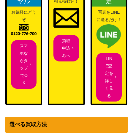
ヤル
定
相見積歓迎！
エネル（L/パラレル）【OP05-09
バンダイ
1,000
お気軽にどう
写真をLINE
8】
（新時代の主役）
ぞ
に送るだけ！
バンダイ
14,500
おナミ（SP）【OP06-101】
（500年後の未
来）
買取
スマ
申込
キュロス（SR/パラレル）【OP1
バンダイ
300
ホな
みへ
0-046】
（王族の血統）
LIN
らタ
フランキー（SR/パラレル）【O
バンダイ
E査
ップ
600
P09-072】
（新たなる皇帝）
定を
でO
詳し
リム（L/パラレル）【OP09-02
バンダイ
K
800
く見
2】
（新たなる皇帝）
る
バンダイ
ユースタス・キッド（SR/パラレ
（ONE PIECE
200
ル）【OP01-051】
CARD THE
BEST）
選べる買取方法
バンダイ