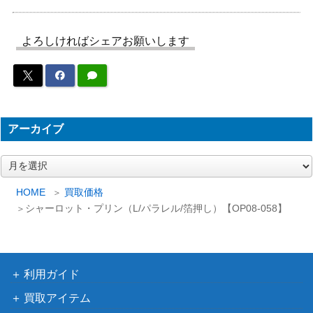
シャーロット・カタクリ（SEC/
バンダイ
2,000
パラレル）【OP03-123】
（強大な敵）
よろしければシェアお願いします
バンダイ
ヴィンスモーク・ニジ（R/パラレ
（ONE PIECE
450
ル）【OP06-065】
CARD THE
BEST）
アーカイブ
ヤマト（L/パラレル）【OP06-02
バンダイ
3,500
2】
（双璧の覇者）
ア
バンダイ
ー
モンキー・D・ルフィ（SR/パラ
（ONE PIECE
カ
HOME
買取価格
550
イ
レル）【OP01-024】
CARD THE
シャーロット・プリン（L/パラレル/箔押し）【OP08-058】
ブ
BEST）
シャーロット・カタクリ（L/パラ
バンダイ
4,500
レル）【OP03-099】
（強大な敵）
利用ガイド
シルバーズ･レイリー（SEC/スー
バンダイ
買取アイテム
パーパラレル）【OP08-118】
（二つの伝説）