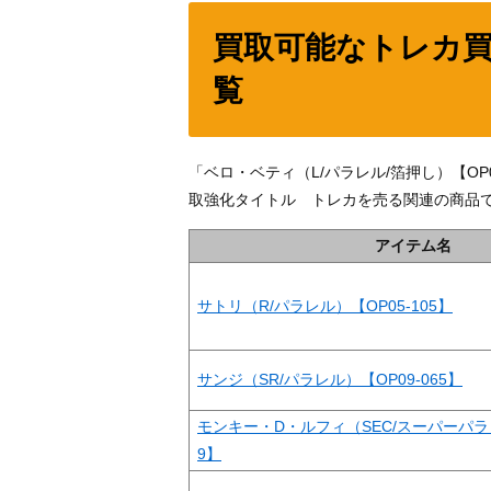
買取可能なトレカ
覧
「ベロ・ベティ（L/パラレル/箔押し）【O
取強化タイトル トレカを売る関連の商品
アイテム名
サトリ（R/パラレル）【OP05-105】
サンジ（SR/パラレル）【OP09-065】
モンキー・D・ルフィ（SEC/スーパーパラレ
9】