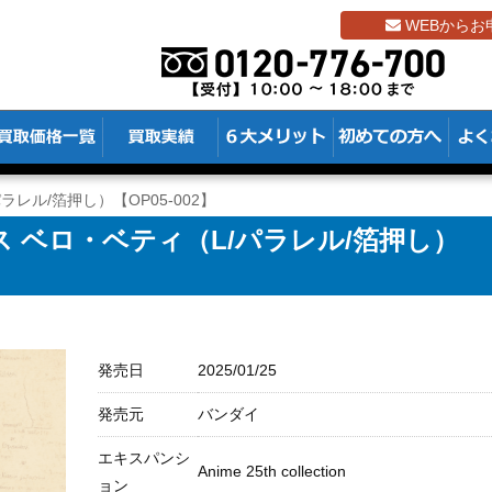
WEBからお
ラレル/箔押し）【OP05-002】
 ベロ・ベティ（L/パラレル/箔押し）
発売日
2025/01/25
発売元
バンダイ
エキスパンシ
Anime 25th collection
ョン