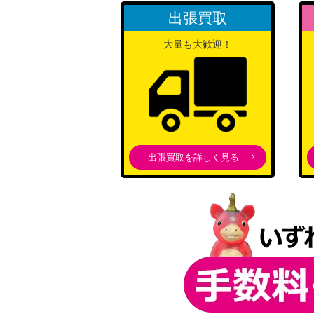
光月日和（SR/パラレル）【OP06-106】
出張買取
モンキー・D・ルフィ（SEC/スーパーパラレ
大量も大歓迎！
1】
クザン（SEC/パラレル）【OP02-121】
トニートニー・チョッパー（SR/スーパーパ
出張買取を詳しく見る
06】
キャロット（L/パラレル）【OP08-021】
神避（R/パラレル）【OP10-019】
マルコ（L/パラレル）【OP08-002】