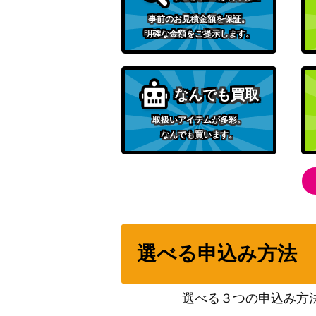
しらほし（L/パラレル）【OP11-022】
事前のお見積金額を保証。
明確な金額をご提示します。
ジュエリー・ボニー（L/パラレル/箔押し）【O
なんでも買取
ボア・ハンコック（SR/パラレル）【OP01-
取扱いアイテムが多彩。
なんでも買います。
カイドウ（SEC/パラレル）【OP05-118】
イゾウ（SP）【OP03-003】
シャーロット・リンリン（SR/パラレル）【O
選べる申込み方法
マルコ（R/パラレル）【OP02-018】
選べる３つの申込み方