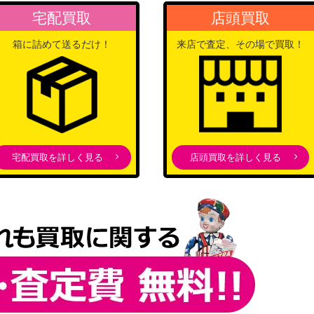
バンダイ
1,200
宅配買取
店頭買取
（双璧の覇者）
ル）【EB02-06
バンダイ
箱に詰めて送るだけ！
来店で査定、その場で買取！
（Anime 25th collection）
バンダイ
（ONE PIECE CARD THE
500
BEST）
バンダイ
ラレル）【EB01-0
（メモリアルコレクショ
宅配買取を詳しく見る
店頭買取を詳しく見る
ン）
バンダイ
700
（二つの伝説）
バンダイ
2,200
（王族の血統）
バンダイ
1,100
（二つの伝説）
バンダイ