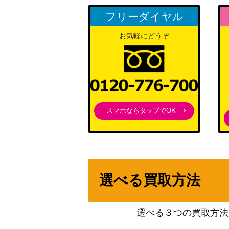
ゲッコー・モリア（SR/パラレル）【OP06-
フリーダイヤル
お気軽にどうぞ
ボア・ハンコック（L/パラレル/箔押し）【OP
ヤマト（SP）【OP01-121】
モンキー・D・ルフィ（L/パラレル）【OP11
スマホならタップでOK
ボア・ハンコック（SR/パラレル）【OP01-
カイドウ（SP）【OP04-044】
選べる買取方法
たしぎ（SP）【ST06-006】
シャーロット・カタクリ（L/パラレル）【OP
選べる３つの買取方法