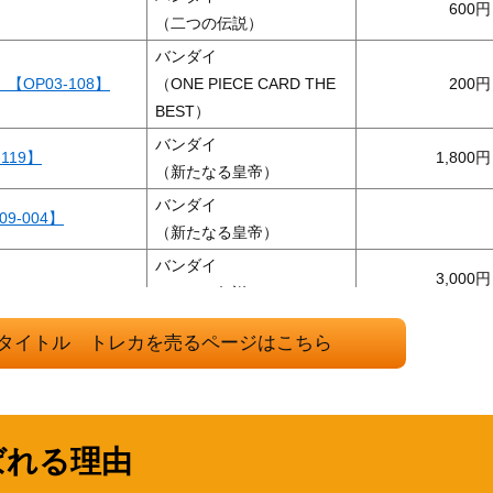
600
（二つの伝説）
バンダイ
OP03-108】
（ONE PIECE CARD THE
200
BEST）
バンダイ
119】
1,800
（新たなる皇帝）
バンダイ
-004】
（新たなる皇帝）
バンダイ
3,000
（二つの伝説）
バンダイ
-051】
1,000
タイトル トレカを売るページはこちら
（ROMANCE DAWN）
バンダイ
】
700
（新たなる皇帝）
バンダイ
ばれる理由
0】
1,400
（Anime 25th collection）