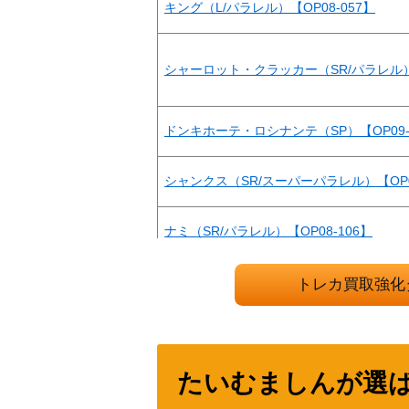
キング（L/パラレル）【OP08-057】
シャーロット・クラッカー（SR/パラレル）【
ドンキホーテ・ロシナンテ（SP）【OP09-
シャンクス（SR/スーパーパラレル）【OP09
ナミ（SR/パラレル）【OP08-106】
ユースタス・キッド（SR/パラレル）【OP01
トレカ買取強化
ニコ・ロビン（R/パラレル）【OP09-107
たいむましんが選
キュロス（L/パラレル/箔押し）【EB01-04