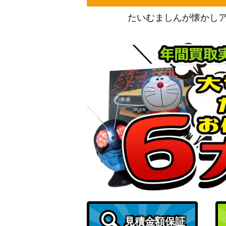
たいむましんが懐かし
コアラ（SR/パラレル）【OP05-006】
キング（L/パラレル/箔押し）【OP08-057
ボア・ハンコック（C/パラレル）【ST03-0
ウタ（L/パラレル/箔押し）【OP06-001】
ドンキホーテ・ドフラミンゴ（SR/パラレル）
モンキー・D・ルフィ（SEC/スーパーパラレ
9】
サンジ（SEC/パラレル）【OP06-119】
見積金額保証