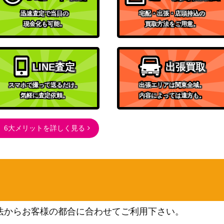
800
（神速の拳）
迅速査定で当日の
宅配・出張・店頭持込の
現金化も可能。
買取方法をご用意。
バンダイ
P07-019】
7,500
（Anime 25th collection）
バンダイ
LINE査定
出張買取
078】
（ONE PIECE CARD THE
1,150
BEST）
スマホで撮って送るだけ。
出張エリアは関東全域。
バンダイ
気軽に査定依頼。
内容によっては遠方も。
300
（新時代の主役）
バンダイ
6大メリットを詳しく見る
2,800
（500年後の未来）
バンダイ
P08-069】
700
（二つの伝説）
バンダイ
（ONE PIECE CARD THE
200
BEST）
法からお客様の都合に合わせてご利用下さい。
バンダイ