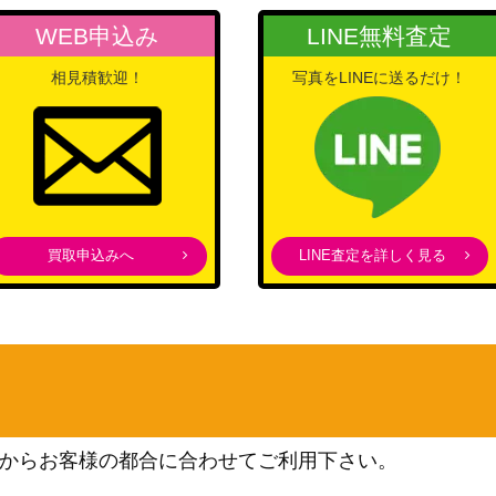
086】
（ONE PIECE CARD THE
900
WEB申込み
LINE無料査定
BEST）
バンダイ
相見積歓迎！
写真をLINEに送るだけ！
07-038】
7,000
（Anime 25th collection）
バンダイ
3,200
（新時代の主役）
バンダイ
-040】
3,000
（神速の拳）
バンダイ
買取申込みへ
LINE査定を詳しく見る
078】
2,200
（ROMANCE DAWN）
バンダイ
1,000
（新時代の主役）
バンダイ
2,200
（二つの伝説）
バンダイ
11-062】
800
からお客様の都合に合わせてご利用下さい。
（神速の拳）