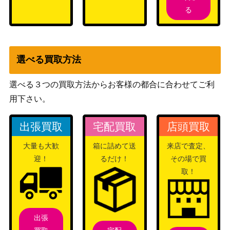
る
カポネ・ベッジ（R/パラレル）
バンダイ
1,000
【OP04-100】
（謀略の王国）
バンダイ
クザン（SR/パラレル）【OP02-
（ONE PIECE
選べる買取方法
200
096】
CARD THE
BEST）
選べる３つの買取方法からお客様の都合に合わせてご利
ギア2（R/パラレル）【OP11-08
バンダイ
4,000
用下さい。
0】
（神速の拳）
フランキー（SR/パラレル）【O
バンダイ
出張買取
宅配買取
店頭買取
600
P09-072】
（新たなる皇帝）
大量も大歓
箱に詰めて送
来店で査定、
トラファルガー・ロー（SEC/ス
バンダイ
迎！
るだけ！
その場で買
ーパーパラレル）【OP10-119】
（王族の血統）
取！
バンダイ
片足の兵隊（UC/パラレル）【O
（ONE PIECE
500
P05-081】
CARD THE
出張
BEST）