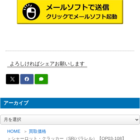
シャーロット・プリン（L/パラレ
バンダイ
5,000
ル/箔押し）【OP08-058】
（OP08-058）
バンダイ
モンキー・D・ルフィ（SEC/パラ
（ONE PIECE
2,400
レル）【OP05-119】
CARD THE
BEST）
ヤマト（L/パラレル）【OP06-02
バンダイ
3,500
よろしければシェアお願いします
2】
（双璧の覇者）
バギー（SP/パラレル）【OP09-
バンダイ
4,800
051】
（新たなる皇帝）
バンダイ
7,500
ナミ（SP）【OP01-016】
（新時代の主役）
アーカイブ
バンダイ
モンキー・D・ルフィ（L/パラレ
8,000
（Anime 25th
ア
ル/箔押し）【OP05-060】
ー
collection）
カ
HOME
買取価格
バンダイ
1,200
イ
シュガー（SP）【OP04-024】
シャーロット・クラッカー（SR/パラレル）【OP03-108】