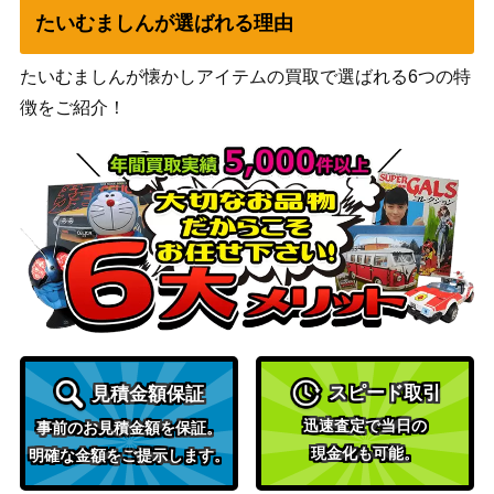
しらほし（SR/パラレル）【EB0
たいむましんが選ばれる理由
（メモリアルコレ
500
1-057】
クション）
たいむましんが懐かしアイテムの買取で選ばれる6つの特
ドンキホーテ・ロシナンテ（S
バンダイ
1,800
徴をご紹介！
P）【OP09-119】
（新たなる皇帝）
ポートガス・D・エース（SR/ス
バンダイ
ーパーパラレル）【OP02-013】
（頂上決戦）
シーザー・クラウン（L/パラレ
バンダイ
400
ル）【OP10-002】
（王族の血統）
ドンキホーテ・ドフラミンゴ（S
バンダイ
800
P/パラレル）【ST03-009】
（強大な敵）
バンダイ
キャロット（L/パラレル/箔押
2,400
（Anime 25th
し）【OP08-021】
collection）
スピード取引
見積金額保証
バンダイ
迅速査定で当日の
事前のお見積金額を保証。
マルコ（R/パラレル）【OP02-0
（ONE PIECE
現金化も可能。
明確な金額をご提示します。
200
18】
CARD THE