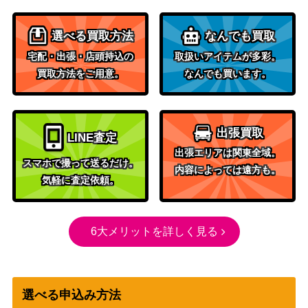
BEST）
バンダイ
選べる買取方法
なんでも買取
エドワード・ニューゲート（SR/
（ONE PIECE
500
宅配・出張・店頭持込の
取扱いアイテムが多彩。
パラレル）【OP02-004】
CARD THE
買取方法をご用意。
なんでも買います。
BEST）
ミス・オールサンデー（SP）
バンダイ
2,200
【OP04-064】
（双璧の覇者）
出張買取
モンキー・D・ルフィ（L/パラレ
バンダイ
4,500
LINE査定
ル）【OP09-061】
（新たなる皇帝）
出張エリアは関東全域。
スマホで撮って送るだけ。
内容によっては遠方も。
ポートガス・D・エース（SR/パ
バンダイ
2,500
気軽に査定依頼。
ラレル）【OP02-013】
（頂上決戦）
キャロット（SR/パラレル）【O
バンダイ
500
P08-023】
（二つの伝説）
6大メリットを詳しく見る
ベン・ベックマン（SR/パラレ
バンダイ
1,300
ル）【OP09-009】
（新たなる皇帝）
サンジ（SP/パラレル）【OP06-
バンダイ
5,000
選べる申込み方法
119】
（神速の拳）