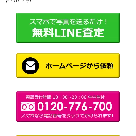
合わせ下さい！
0-001】
（王族の血統）
バンダイ
Mr.2・ボン・クレー(ベンサム)
（メモリアルコレ
400
（SEC）【EB01-061】
クション）
バンダイ
サボ（SEC/パラレル）【OP07-1
1,200
（500年後の未
18】
来）
ニコ・ロビン（R/パラレル）【O
バンダイ
700
P09-107】
（新たなる皇帝）
マゼラン（SP/パラレル）【OP0
バンダイ
700
2-085】
（謀略の王国）
シャンクス（L/パラレル）【OP0
バンダイ
5,400
9-001】
（新たなる皇帝）
バンダイ
トニートニー・チョッパー（C/パ
（ONE PIECE
200
ラレル）【ST01-006】
CARD THE
BEST）