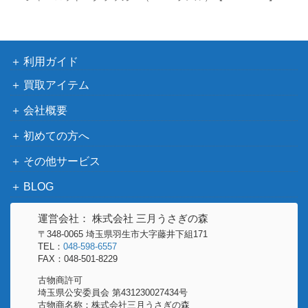
（双璧の覇者）
ブ
バンダイ
ボア・ハンコック（L/パラレル/
7,000
（Anime 25th
箔押し）【OP07-038】
collection）
利用ガイド
ユースタス・キッド（SR/スーパ
バンダイ
買取アイテム
ーパラレル）【OP05-074】
（新時代の主役）
会社概要
バンダイ
3,200
ヤマト（SP）【OP01-121】
（新時代の主役）
初めての方へ
マーシャル・D・ティーチ（SP/
バンダイ
6,000
その他サービス
パラレル）【OP09-093】
（新たなる皇帝）
BLOG
光月日和（SR/パラレル）【OP0
バンダイ
1,200
6-106】
（双璧の覇者）
運営会社： 株式会社 三月うさぎの森
バンダイ
10,000
〒348-0065 埼玉県羽生市大字藤井下組171
レベッカ（SP）【OP05-091】
（双璧の覇者）
TEL：
048-598-6557
FAX：048-501-8229
バンダイ
古物商許可
ボア・ハンコック（SR/パラレ
（ONE PIECE
1,150
埼玉県公安委員会 第431230027434号
ル）【OP01-078】
CARD THE
古物商名称：株式会社三月うさぎの森