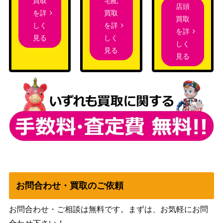
宅配
買取
エネル（L/パラレル）【OP05-09
バンダイ
1,000
店頭
買取
を詳
8】
（新時代の主役）
買取
を詳
しく
を詳
バンダイ
トニートニー・チョッパー（SR/
しく
見る
しく
（メモリアルコレ
700
パラレル）【EB01-006】
見る
見る
クション）
バンダイ
アーロン（R/パラレル）【OP06-
（ONE PIECE
150
023】
CARD THE
BEST）
バンダイ
ヤマト（SR/パラレル）【OP04-
（ONE PIECE
2,000
112】
CARD THE
BEST）
バンダイ
ナミ（R/パラレル）【OP01-01
8,500
お問合わせ・買取のご依頼
（ROMANCE
6】
DAWN）
お問合わせ・ご相談は無料です。まずは、お気軽にお問
スモーカー（L/パラレル）【OP1
バンダイ
800