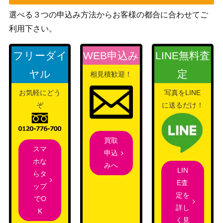
バンダイ
選べる３つの申込み方法からお客様の都合に合わせてご
ポートガス・D・エース（SEC/パ
2,200
（500年後の未
ラレル）【OP07-119】
利用下さい。
来）
ヤマト（SR/パラレル）【OP04-
バンダイ
2,000
フリーダイ
WEB申込み
LINE無料査
112】
（謀略の王国）
ヤル
定
相見積歓迎！
バンダイ
ドンキホーテ・ドフラミンゴ（L/
2,500
（ROMANCE
お気軽にどう
写真をLINE
パラレル）【OP01-060】
DAWN）
ぞ
に送るだけ！
たしぎ（SR/パラレル）【OP10-
バンダイ
800
032】
（王族の血統）
買取
バンダイ
スマ
申込
ユースタス・キッド（SR/パラレ
（ONE PIECE
ホな
500
みへ
ル）【OP05-074】
CARD THE
LIN
らタ
BEST）
E査
ップ
定を
バンダイ
でO
ベガパンク（L/パラレル/箔押
2,400
詳し
（Anime 25th
K
し）【OP07-097】
く見
collection）