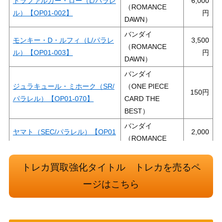
トラファルガー・ロー（L/パラレ
6,000
（ROMANCE
ル）【OP01-002】
DAWN）
バンダイ
モンキー・D・ルフィ（L/パラレ
3,500
（ROMANCE
ル）【OP01-003】
DAWN）
バンダイ
ジュラキュール・ミホーク（SR/
（ONE PIECE
150
パラレル）【OP01-070】
CARD THE
BEST）
バンダイ
ヤマト（SEC/パラレル）【OP01
2,000
（ROMANCE
-121】
DAWN）
シャーロット・リンリン（SR/パ
バンダイ
トレカ買取強化タイトル トレカを売るペ
700
ラレル）【OP08-069】
（二つの伝説）
ージはこちら
ウタ（SEC/パラレル）【OP02-1
バンダイ
1,500
20】
（頂上決戦）
バンダイ