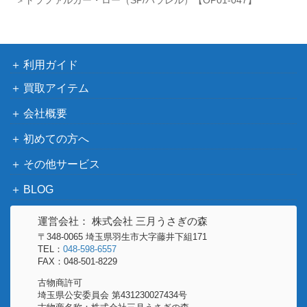
来）
ブ
バンダイ
2,200
たしぎ（SP）【ST06-006】
（二つの伝説）
利用ガイド
バンダイ
ユースタス・キッド（SP）【OP
1,700
（500年後の未
買取アイテム
05-074】
来）
会社概要
バンダイ
マルコ（L/パラレル/箔押し）【O
2,400
（Anime 25th
初めての方へ
P08-002】
collection）
その他サービス
バンダイ
BLOG
イゾウ（R/パラレル）【OP03-0
（ONE PIECE
500
03】
CARD THE
運営会社： 株式会社 三月うさぎの森
BEST）
〒348-0065 埼玉県羽生市大字藤井下組171
バンダイ
TEL：
048-598-6557
フォクシー（L/パラレル/箔押
2,000
FAX：048-501-8229
（Anime 25th
し）【OP07-059】
collection）
古物商許可
埼玉県公安委員会 第431230027434号
クザン（SEC/パラレル）【OP02
バンダイ