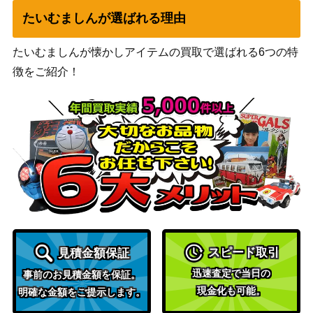
カポネ・ベッジ（R/パラレル）
（ONE PIECE
450
たいむましんが選ばれる理由
【OP04-100】
CARD THE
BEST）
たいむましんが懐かしアイテムの買取で選ばれる6つの特
バンダイ
Mr.2・ボン・クレー(ベンサム)
1,800
徴をご紹介！
（メモリアルコレ
（SEC/パラレル）【EB01-061】
クション）
バンダイ
サトリ（R/パラレル）【OP05-1
（ONE PIECE
750
05】
CARD THE
BEST）
ドンキホーテ・ドフラミンゴ（S
バンダイ
1,400
R/パラレル）【OP04-031】
（謀略の王国）
ユースタス・キッド（L/パラレ
バンダイ
1,000
ル）【OP10-099】
（王族の血統）
スピード取引
見積金額保証
たしぎ（SR/パラレル）【OP10-
バンダイ
800
迅速査定で当日の
事前のお見積金額を保証。
032】
（王族の血統）
現金化も可能。
明確な金額をご提示します。
ゴムゴムの火拳銃（R/パラレル）
バンダイ
2,200