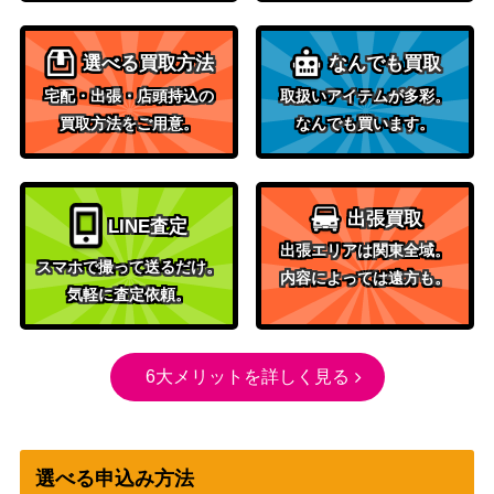
【OP11-114】
（神速の拳）
モンキー・D・ルフィ（SEC/パラ
バンダイ
1,700
選べる買取方法
なんでも買取
レル）【OP05-119】
（新時代の主役）
宅配・出張・店頭持込の
取扱いアイテムが多彩。
ネフェルタリ・ビビ（SEC/パラ
バンダイ
500
買取方法をご用意。
なんでも買います。
レル）【OP04-118】
（謀略の王国）
ナミ（L/パラレル）【OP03-04
バンダイ
6,000
0】
（強大な敵）
出張買取
バンダイ
LINE査定
出張エリアは関東全域。
シャーロット・クラッカー（SR/
（ONE PIECE
200
スマホで撮って送るだけ。
内容によっては遠方も。
パラレル）【OP03-108】
CARD THE
気軽に査定依頼。
BEST）
バンダイ
クザン（SR/パラレル）【OP02-
（ONE PIECE
6大メリットを詳しく見る
200
096】
CARD THE
BEST）
バンダイ
選べる申込み方法
うるティ（SR/パラレル）【OP0
（ONE PIECE