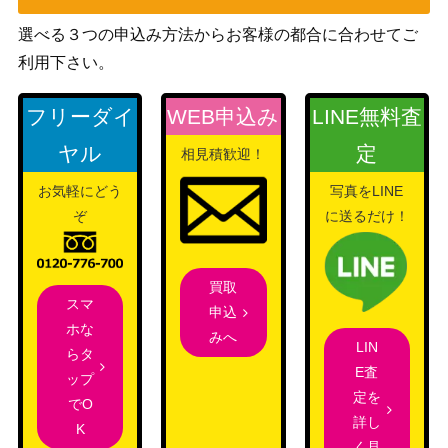
500
5-043】
CARD THE
選べる３つの申込み方法からお客様の都合に合わせてご
BEST）
利用下さい。
バンダイ
ヴィンスモーク・ヨンジ（R/パラ
（ONE PIECE
150
フリーダイ
WEB申込み
LINE無料査
レル）【OP06-067】
CARD THE
BEST）
ヤル
定
相見積歓迎！
バンダイ
ユースタス・キッド（SR/パラレ
1,000
お気軽にどう
写真をLINE
（ROMANCE
ル）【OP01-051】
ぞ
に送るだけ！
DAWN）
マゼラン（SP/パラレル）【OP0
バンダイ
700
2-085】
（謀略の王国）
買取
スマ
モンキー・D・ルフィ（SP）【O
バンダイ
30,000
申込
ホな
P09-119】
（新たなる皇帝）
みへ
LIN
らタ
エドワード・ニューゲート（L/パ
バンダイ
1,700
E査
ップ
ラレル）【OP02-001】
（頂上決戦）
定を
でO
バンダイ
詳し
K
トニートニー・チョッパー（C/パ
（ONE PIECE
く見