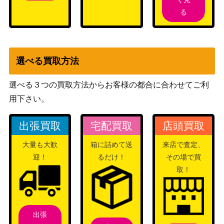
200
ラレル）【ST01-006】
CARD THE
る
BEST）
シャーロット・プリン（L/パラレ
バンダイ
3,000
ル）【OP08-058】
（二つの伝説）
選べる買取方法
スモーカー（L/パラレル）【OP1
バンダイ
800
0-001】
（王族の血統）
選べる３つの買取方法からお客様の都合に合わせてご利
ポートガス・D・エース（SR/パ
バンダイ
2,500
用下さい。
ラレル）【OP02-013】
（頂上決戦）
クザン（SR/パラレル）【OP10-
バンダイ
2,000
出張買取
宅配買取
店頭買取
082】
（王族の血統）
大量も大歓
箱に詰めて送
来店で査定、
バンダイ
モンキー・D・ルフィ（SEC/スー
迎！
るだけ！
その場で買
（Anime 25th
パーパラレル）【EB02-061】
取！
collection）
バギー（SP/パラレル）【OP09-
バンダイ
4,800
051】
（新たなる皇帝）
出張
ドンキホーテ・ロシナンテ（SR/
バンダイ
600