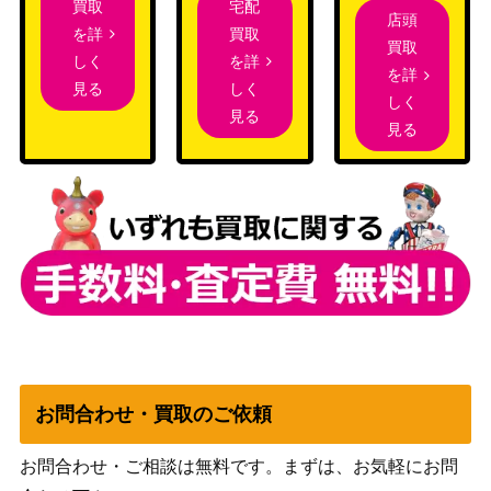
宅配
買取
パラレル）【OP10-072】
（王族の血統）
店頭
買取
を詳
ヤマト（L/パラレル）【OP06-02
バンダイ
3,500
買取
を詳
しく
2】
（双璧の覇者）
を詳
しく
見る
しく
サボ（SR/スーパーパラレル）
バンダイ
見る
見る
【OP04-083】
（謀略の王国）
バンダイ
しらほし（SR/パラレル）【EB0
（メモリアルコレ
500
1-057】
クション）
リム（L/パラレル）【OP09-02
バンダイ
800
2】
（新たなる皇帝）
スモーカー（SR/パラレル）【O
バンダイ
500
P10-030】
（王族の血統）
バンダイ
ベロ・ベティ（R/パラレル）【O
（ONE PIECE
お問合わせ・買取のご依頼
200
P05-015】
CARD THE
BEST）
お問合わせ・ご相談は無料です。まずは、お気軽にお問
バンダイ