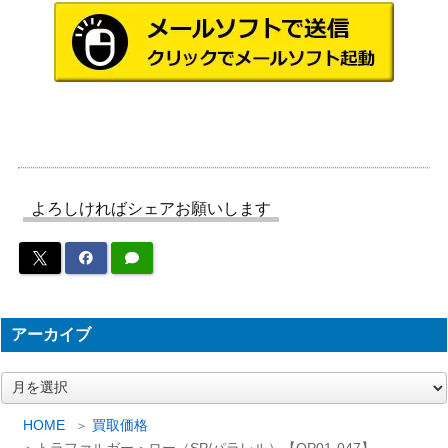
パラレル）【OP09-093】
（新たなる皇帝）
ドンキホーテ・ドフラミンゴ（S
バンダイ
400
R/パラレル）【OP10-071】
（王族の血統）
バンダイ
エネル（L/パラレル/箔押し）【O
9,000
（Anime 25th
P05-098】
collection）
バンダイ
片足の兵隊（UC/パラレル）【O
（ONE PIECE
500
よろしければシェアお願いします
P05-081】
CARD THE
BEST）
バンダイ
14,500
おナミ（SP）【OP06-101】
（500年後の未
来）
アーカイブ
トニートニー・チョッパー（L/パ
バンダイ
600
ラレル）【OP08-001】
（二つの伝説）
ア
ー
バンダイ
ドンキホーテ・ドフラミンゴ（S
1,600
カ
HOME
買取価格
（500年後の未
イ
P）【OP01-073】
トラファルガー・ロー（SP/パラレル）【OP01-047】