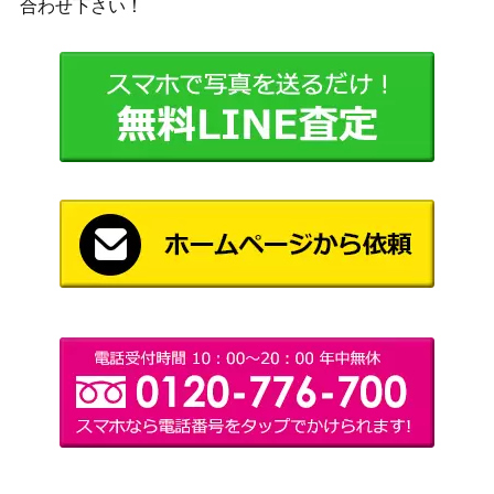
合わせ下さい！
ポートガス・D・エース （SEC）
（500年後の未
900
【OP07-119】
来）
ボア・ハンコック（SP）【OP01
バンダイ
13,000
-078】
（謀略の王国）
バンダイ
ベガパンク（L/パラレル/箔押
2,400
（Anime 25th
し）【OP07-097】
collection）
シャンクス（L/パラレル）【OP0
バンダイ
5,400
9-001】
（新たなる皇帝）
バンダイ
光月日和（SR/パラレル）【OP0
（ONE PIECE
850
6-106】
CARD THE
BEST）
ユースタス・キッド（SR/スーパ
バンダイ
ーパラレル）【OP05-074】
（新時代の主役）
マーシャル・D・ティーチ（SR/
バンダイ
1,600