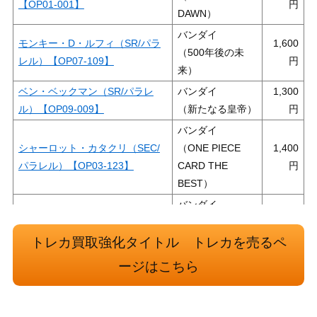
【OP01-001】
DAWN）
バンダイ
モンキー・D・ルフィ（SR/パラ
1,600
（500年後の未
レル）【OP07-109】
来）
ベン・ベックマン（SR/パラレ
バンダイ
1,300
ル）【OP09-009】
（新たなる皇帝）
バンダイ
シャーロット・カタクリ（SEC/
（ONE PIECE
1,400
パラレル）【OP03-123】
CARD THE
BEST）
バンダイ
ボア・ハンコック（SR/スーパー
（500年後の未
パラレル）【OP07-051】
来）
トレカ買取強化タイトル トレカを売るペ
ポートガス・D・エース（L/パラ
バンダイ
2,500
ージはこちら
レル）【OP03-001】
（強大な敵）
バンダイ