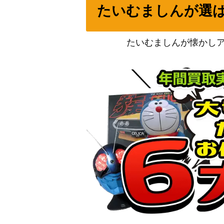
たいむましんが選
シャーロット・リンリン（SP）【OP03-1
ヤマト（SR/パラレル）【OP04-112】
たいむましんが懐かし
ハンニャバル（L/パラレル/箔押し）【EB01
モンキー・D・ルフィ（SEC/パラレル）【OP
ロロノア・ゾロ（SEC/パラレル）【OP06-
ポートガス・D・エース（L/パラレル）【OP
シャーロット・プリン（L/パラレル）【OP0
ゴムゴムの火拳銃（R/パラレル）【OP11-1