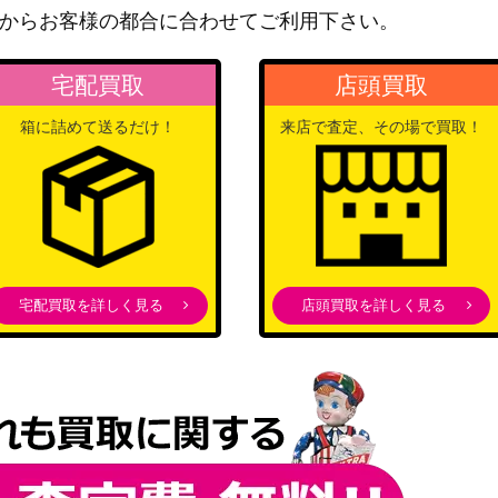
バンダイ
からお客様の都合に合わせてご利用下さい。
【OP04-031】
（ONE PIECE CARD THE
500
BEST）
宅配買取
店頭買取
バンダイ
3,200
（二つの伝説）
箱に詰めて送るだけ！
来店で査定、その場で買取！
バンダイ
（ONE PIECE CARD THE
200
BEST）
バンダイ
1,400
（強大な敵）
バンダイ
宅配買取を詳しく見る
店頭買取を詳しく見る
P02-013】
2,500
（頂上決戦）
バンダイ
0】
1,400
（Anime 25th collection）
バンダイ
01-061】
（メモリアルコレクショ
400
ン）