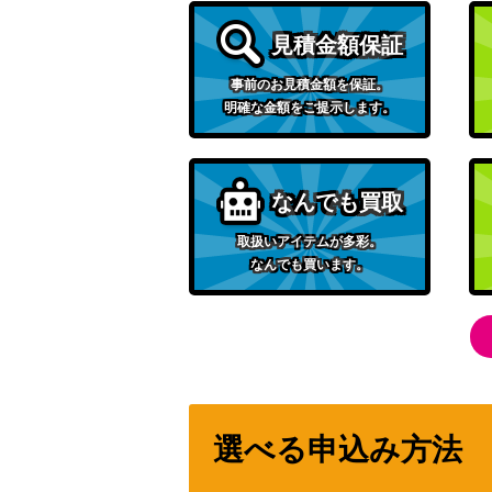
フォクシー（L/パラレル/箔押し）【OP07-
見積金額保証
エネル（L/パラレル/箔押し）【OP05-098
事前のお見積金額を保証。
明確な金額をご提示します。
ウタ（SP）【OP02-120】
ボア・ハンコック（SP）【OP09-051】
なんでも買取
取扱いアイテムが多彩。
なんでも買います。
ゲッコー・モリア（SR/パラレル）【OP06-
エネル（SP）【OP05-100】
マーシャル・D・ティーチ（SR/パラレル）【
選べる申込み方法
カルガラ（L/パラレル）【OP08-098】