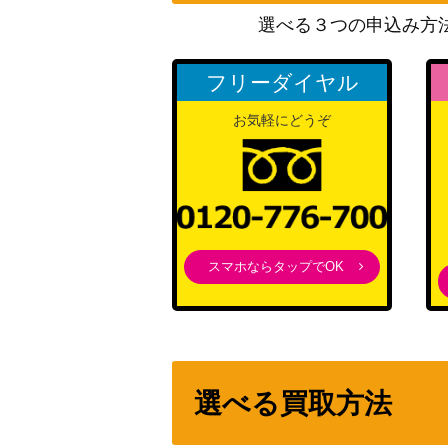
選べる３つの申込み方
ドンキホーテ・ドフラミンゴ（SP）【OP01
フリーダイヤル
ドンキホーテ・ロシナンテ（SR/パラレル）【
お気軽にどうぞ
S-スネーク（SR/パラレル）【OP08-112
片足の兵隊（UC/パラレル）【OP05-081
スマホならタップでOK
ゴール・D・ロジャー（SEC/パラレル）【OP
ドンキホーテ・ドフラミンゴ（SR/パラレル）
選べる買取方法
カイドウ（SEC/パラレル）【OP05-118】