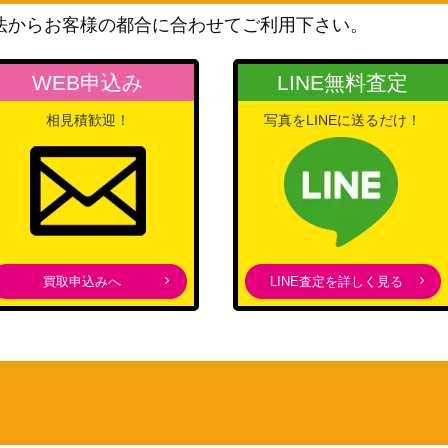
バンダイ
法からお客様の都合に合わせてご利用下さい。
-073】
1,600
（500年後の未来）
バンダイ
WEB申込み
LINE無料査定
OP10-072】
600
（王族の血統）
相見積歓迎！
写真をLINEに送るだけ！
バンダイ
】
1,100
（二つの伝説）
バンダイ
】
（ONE PIECE CARD THE
500
BEST）
バンダイ
09-118】
1,800
買取申込みへ
LINE査定を詳しく見る
（新たなる皇帝）
バンダイ
【OP10-071】
400
（王族の血統）
バンダイ
（ONE PIECE CARD THE
500
BEST）