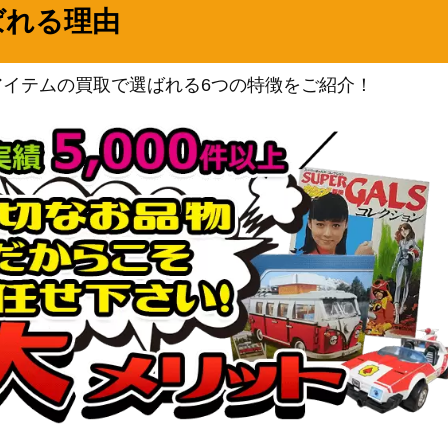
バンダイ
ばれる理由
14】
4,000
（双璧の覇者）
バンダイ
2,000
アイテムの買取で選ばれる6つの特徴をご紹介！
（謀略の王国）
バンダイ
-021】
1,400
（Anime 25th collection）
バンダイ
05-119】
1,700
（新時代の主役）
バンダイ
118】
2,200
（双璧の覇者）
バンダイ
03-001】
2,500
（強大な敵）
バンダイ
8-058】
3,000
（二つの伝説）
バンダイ
14】
2,200
（神速の拳）
バンダイ