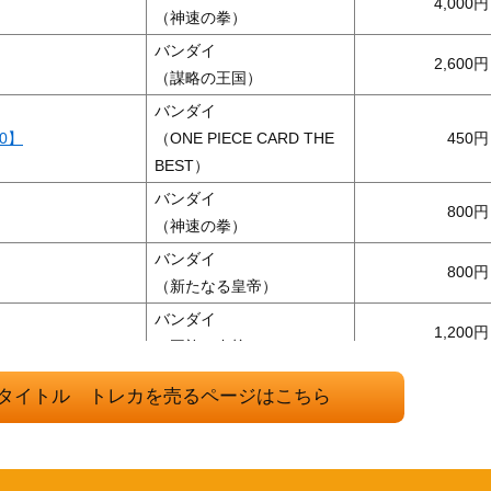
4,000
（神速の拳）
バンダイ
2,600
（謀略の王国）
バンダイ
0】
（ONE PIECE CARD THE
450
BEST）
バンダイ
800
（神速の拳）
バンダイ
800
（新たなる皇帝）
バンダイ
1,200
（王族の血統）
バンダイ
）【OP07-001】
1,500
タイトル トレカを売るページはこちら
（Anime 25th collection）
バンダイ
1-012】
4,500
（強大な敵）