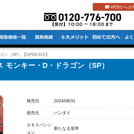
WEBからお
ン（SP）【OP09-015】
 モンキー・D・ドラゴン（SP）
発売日
2024/08/31
発売元
バンダイ
エキスパンシ
新たなる皇帝
ョン