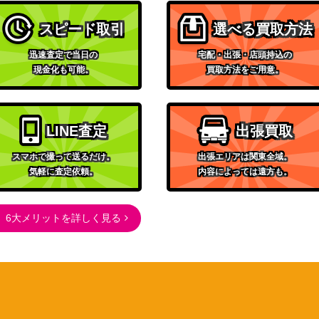
059】
2,000
（Anime 25th collection）
スピード取引
選べる買取方法
バンダイ
】
9,000
迅速査定で当日の
宅配・出張・店頭持込の
（Anime 25th collection）
現金化も可能。
買取方法をご用意。
バンダイ
4,300
（新時代の主役）
バンダイ
7,200
LINE査定
出張買取
（新たなる皇帝）
バンダイ
スマホで撮って送るだけ。
出張エリアは関東全域。
気軽に査定依頼。
内容によっては遠方も。
086】
（ONE PIECE CARD THE
900
BEST）
バンダイ
6大メリットを詳しく見る
1,500
（新時代の主役）
バンダイ
OP09-093】
1,600
（新たなる皇帝）
バンダイ
700
（二つの伝説）