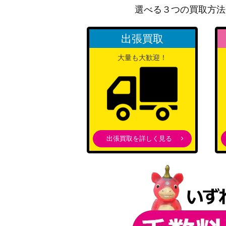
選べる３つの買取方法
ドンキホーテ・ドフラミンゴ（SR/パラレル）
出張買取
クイーン（SP）【ST04-005】
大量も大歓迎！
カイドウ（SR/パラレル）【OP04-044】
カイドウ（SP/パラレル）【ST04-003】
出張買取を詳しく見る
ポートガス・D・エース（SR/パラレル）【O
キュロス（L/パラレル/箔押し）【EB01-04
Mr.2・ボン・クレー(ベンサム)（SEC）【EB