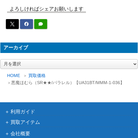
ブレイズ（SR★★/パラレ
よろしければシェアお願いします
バンダイ
8,000
ル）【UA30BT/ARK-1-05
（アークナイツ）
9】
緑谷 出久（SR★★★/パラ
バンダイ
35,000
レル）【EX06BT/MHA-2-0
（僕のヒーローアカデ
アーカイブ
26】
ミア Vol.2）
大大大大大好きな彼女たち
バンダイ
35,000
ア
（U★★★/パラレル）【U
（君のことが大大大大
ー
A26BT/RLY-1-041】
大好きな100人の彼女）
カ
HOME
買取価格
イ
バンダイ
悪魔ほむら（SR★★/パラレル）【UA31BT/MMM-1-036】
ロイ・マスタング（SR★
ブ
（鋼の錬金術師
20,000
★★/パラレル）【UA37B
FULLMETAL
T/FMA-1-055】
ALCHEMIST）
利用ガイド
アルティメットまどか（S
バンダイ
7,000
買取アイテム
R★★/パラレル）【UA31B
（魔法少女まどか☆マ
T/MMM-1-002】
ギカ）
会社概要