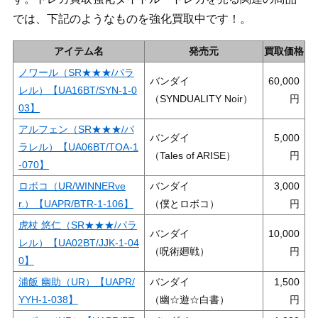
では、下記のようなものを強化買取中です！。
アイテム名
発売元
買取価格
ノワール（SR★★★/パラ
バンダイ
60,000
レル）【UA16BT/SYN-1-0
（SYNDUALITY Noir）
03】
アルフェン（SR★★★/パ
バンダイ
5,000
ラレル）【UA06BT/TOA-1
（Tales of ARISE）
-070】
ロボコ（UR/WINNERve
バンダイ
3,000
r.）【UAPR/BTR-1-106】
（僕とロボコ）
虎杖 悠仁（SR★★★/パラ
バンダイ
10,000
レル）【UA02BT/JJK-1-04
（呪術廻戦）
0】
浦飯 幽助（UR）【UAPR/
バンダイ
1,500
YYH-1-038】
（幽☆遊☆白書）