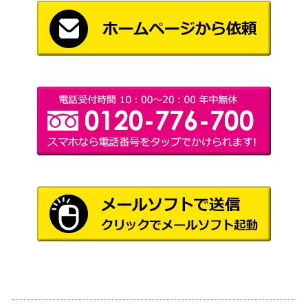
日向 翔陽（SR★★★/パラ
バンダイ
15,000
レル）【UA19BT/HIQ-1-0
（ハイキュー!!）
88】
宿儺（UR/WINNERver.）
バンダイ
8,000
【UAPR/JJK-3-015】
（呪術廻戦 Vol.2）
アンディ（SR★★★/パラ
バンダイ
20,000
レル）【UA25BT/AND-1-0
（アンデッドアンラッ
46】
ク）
エレン・イェーガー（SR
バンダイ
15,000
★★★/パラレル）【UA23
（進撃の巨人）
BT/AOT-1-092】
宿儺（SR★★★/パラレ
バンダイ
15,000
ル）【EX04BT/JJK-3-01
（呪術廻戦 Vol.2）
5】
ルルーシュ・ランペルージ
バンダイ
8,000
（SR★★★/パラレル）
（コードギアス 反逆の
【UA01BT/CGH-1-017】
ルルーシュ）