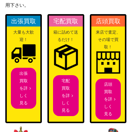
9】
NIKKE）
用下さい。
アルティメットまどか（S
バンダイ
20,000
R★★★/パラレル）【UA3
（魔法少女まどか☆マ
出張買取
宅配買取
店頭買取
1BT/MMM-1-002】
ギカ）
大量も大歓
箱に詰めて送
来店で査定、
三島 一八（SR★★★/パラ
バンダイ
7,000
迎！
るだけ！
その場で買
レル）【UA13BT/TKN-1-0
（鉄拳7）
取！
91】
竈門 禰豆子（UR/WINNER
バンダイ
10,000
ver.）【UAPR/KMY-3-02
（鬼滅の刃 Vol.2）
1】
出張
バンダイ
宅配
買取
ロゼ（SR★★/パラレル）
6,000
店頭
（コードギアス 奪還の
買取
を詳
【UA34BT/CGD-1-027】
買取
ロゼ）
を詳
しく
を詳
しく
見る
アスタ（SR★★★/パラレ
バンダイ
しく
35,000
見る
ル）【UA20BT/BCV-1-07
（ブラッククローバ
見る
5】
ー）
トリコ（UR）【UAPR/TR
バンダイ
1,700