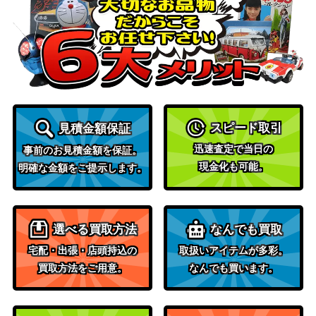
Y-1-052】
（SHY）
竈門 禰豆子（UR）【UAP
バンダイ
1,700
R/KMY-3-021】
（鬼滅の刃 Vol.2）
悪魔ほむら（SR★★★/パ
バンダイ
20,000
ラレル）【UA31BT/MMM-
（魔法少女まどか☆マ
1-036】
ギカ）
エレン・イェーガー（UR/
スピード取引
見積金額保証
バンダイ
10,000
WINNERver.）【UAPR/AO
迅速査定で当日の
事前のお見積金額を保証。
（進撃の巨人）
T-1-092】
現金化も可能。
明確な金額をご提示します。
アスナ （SR★★★/パラレ
バンダイ
65,000
ル）【UA15BT/SAO-1-03
（ソードアート・オン
7】
ライン）
選べる買取方法
なんでも買取
三島 一八（UR）【UAPR/
バンダイ
1,500
宅配・出張・店頭持込の
取扱いアイテムが多彩。
TKN-1-091】
（鉄拳7）
買取方法をご用意。
なんでも買います。
バンダイ
月岡 恋鐘（UR）【UAPR/I
（アイドルマスター シ
3,200
MS-2-046】
ャイニーカラーズ