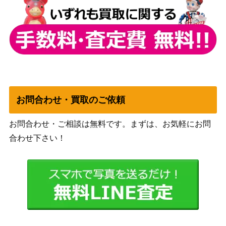
K-1-054】
（トリコ）
浦飯 幽助（UR/WINNERve
バンダイ
9,000
r.）【UAPR/YYH-1-038】
（幽☆遊☆白書）
竈門 炭治郎（UR/WINNER
バンダイ
10,000
ver.）【UAPR/KMY-1-00
（鬼滅の刃）
8】
潔 世一（SR★★★/パラレ
バンダイ
10,000
お問合わせ・買取のご依頼
ル）【UA12BT/BLK-1-04
（ブルーロック）
6】
お問合わせ・ご相談は無料です。まずは、お気軽にお問
仮面ライダーゼロツー(イ
バンダイ
12,000
合わせ下さい！
ズ)（SR★★★/パラレル）
（仮面ライダー）
【UA29BT/KMR-1-021】
バンダイ
アスタ（UR/WINNERve
7,800
（ブラッククローバ
r.）【UAPR/BCV-1-075】
ー）
アルフェン（UR）【UAP
バンダイ
1,700
R/TOA-1-070】
（Tales of ARISE）