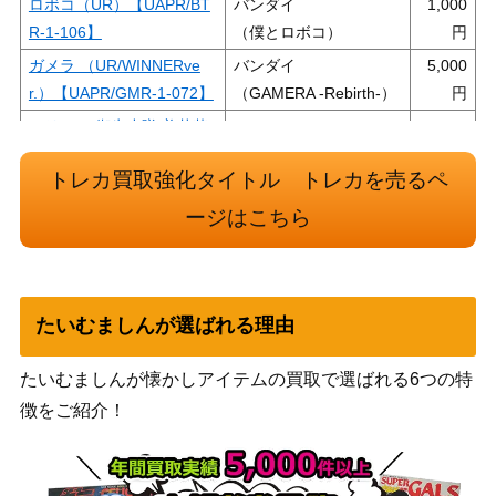
ロボコ（UR）【UAPR/BT
バンダイ
1,000
R-1-106】
（僕とロボコ）
ガメラ （UR/WINNERve
バンダイ
5,000
r.）【UAPR/GMR-1-072】
（GAMERA -Rebirth-）
ミリエラ 衛生小隊/美花莉
バンダイ
8,000
（SR★★/パラレル）【UA
（2.5次元の誘惑）
トレカ買取強化タイトル トレカを売るペ
33BT/NGR-1-025】
ヒソカ（SR★★★/パラレ
バンダイ
ージはこちら
10,000
ル）【EX01BT/HTR-2-02
（HUNTER×HUNTER
4】
Vol.2）
怪獣８号（SR★★★/パラ
バンダイ
12,500
たいむましんが選ばれる理由
レル）【UA28BT/KJ8-1-0
（怪獣８号）
55】
たいむましんが懐かしアイテムの買取で選ばれる6つの特
ルルーシュ・ランペルージ
バンダイ
10,000
徴をご紹介！
（SR★★★/パラレル）
（コードギアス 反逆の
【EX02BT/CGH-2-042】
ルルーシュ Vol.2）
シャイ（UR）【UAPR/SH
バンダイ
18,000