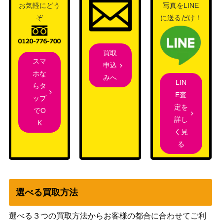
お気軽にどう
写真をLINE
バンダイ
ぞ
に送るだけ！
櫻木 真乃（UR/WINNERve
10,000
（アイドルマスター シ
r.）【UAPR/IMS-1-016】
ャイニーカラーズ）
バンダイ
買取
スマ
月岡 恋鐘（UR/WINNERve
（アイドルマスター シ
10,000
申込
ホな
r.）【UAPR/IMS-2-046】
ャイニーカラーズ
みへ
LIN
らタ
Vol.2）
E査
ップ
バンダイ
定を
キリト（UR/WINNERve
10,000
でO
（ソードアート・オン
詳し
r.）【UAPR/SAO-1-041】
K
ライン）
く見
ガメラ（UR）【UAPR/GM
バンダイ
1,500
る
R-1-072】
（GAMERA -Rebirth-）
エレン・イェーガー（U
バンダイ
1,500
R）【UAPR/AOT-1-092】
（進撃の巨人）
選べる買取方法
モダニア（SR★★★/パラ
バンダイ
60,000
レル）【UA18BT/NIK-1-01
（勝利の女神：
選べる３つの買取方法からお客様の都合に合わせてご利