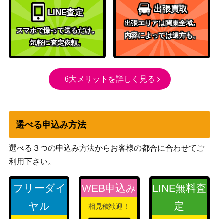
出張買取
Vol.2）
LINE査定
出張エリアは関東全域。
ミリエラ 衛生小隊/美花莉
バンダイ
26,000
スマホで撮って送るだけ。
内容によっては遠方も。
（SR★★★/パラレル）
（2.5次元の誘惑）
気軽に査定依頼。
【UA33BT/NGR-1-025】
バンダイ
月岡 恋鐘（SR★★★/パラ
（アイドルマスター シ
35,000
6大メリットを詳しく見る
レル）【EX03BT/IMS-2-0
ャイニーカラーズ Vol.2
46】
ズ）
浦飯 幽助（SR★★★/パラ
バンダイ
50,000
選べる申込み方法
レル）【UA21BT/YYH-1-0
（幽☆遊☆白書）
38】
選べる３つの申込み方法からお客様の都合に合わせてご
トリコ（SR★★★/パラレ
バンダイ
7,000
利用下さい。
ル）【UA17BT/TRK-1-05
（トリコ）
4】
フリーダイ
WEB申込み
LINE無料査
バンダイ
アスタ（UR）【UAPR/BC
2,000
（ブラッククローバ
ヤル
定
相見積歓迎！
V-1-075】
ー）