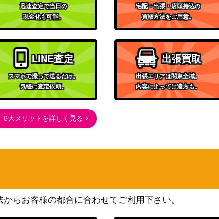
ALCHEMIST）
迅速査定で当日の
宅配・出張・店頭持込の
バンダイ
現金化も可能。
買取方法をご用意。
JK-1-040】
10,000
（呪術廻戦）
バンダイ
4,000
（SYNDUALITY Noir）
LINE査定
出張買取
バンダイ
K-1-054】
7,000
スマホで撮って送るだけ。
出張エリアは関東全域。
（トリコ）
気軽に査定依頼。
内容によっては遠方も。
バンダイ
【UA31BT/MM
（魔法少女まどか☆マギ
20,000
6大メリットを詳しく見る
カ）
）【UA33BT/NG
バンダイ
8,000
（2.5次元の誘惑）
バンダイ
）【UA26BT/R
（君のことが大大大大大好
35,000
きな100人の彼女）
法からお客様の都合に合わせてご利用下さい。
バンダイ
-1-088】
8,000
（ハイキュー‼）