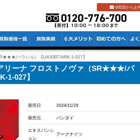
WEBからお
★★/パラレル）【UA30BT/ARK-1-027】
リーナ フロストノヴァ（SR★★★/パ
-1-027】
発売日
2024/11/29
発売元
バンダイ
エキスパンシ
アークナイツ
ョン