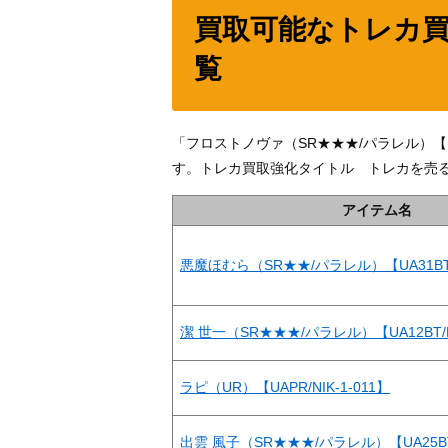
買取可能なトレカ
覧
「フロストノヴァ（SR★★★/パラレル）【U
す。トレカ買取強化タイトル トレカを売
アイテム名
悪魔ほむら（SR★★/パラレル）【UA31BT/
潔 世一（SR★★★/パラレル）【UA12BT/BL
ラピ（UR）【UAPR/NIK-1-011】
出雲 風子（SR★★★/パラレル）【UA25BT/