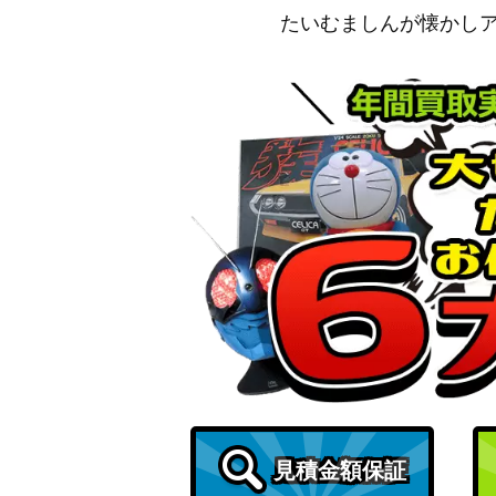
たいむましんが懐かし
潔 世一（UR）【UAPR/BLK-1-046】
桜 遥（SR★★/パラレル）【UA38BT/WBK-
四ノ宮 キコル（SR★★/パラレル）【UA28BT
竈門 禰豆子（SR★★★/パラレル）【EX05BT
蘇枋 隼飛（SR★★/パラレル）【UA38BT/W
ロボコ（SR★★★/パラレル）【UA09BT/BT
ロイ・マスタング（SR★★★/パラレル）【UA3
見積金額保証
55】