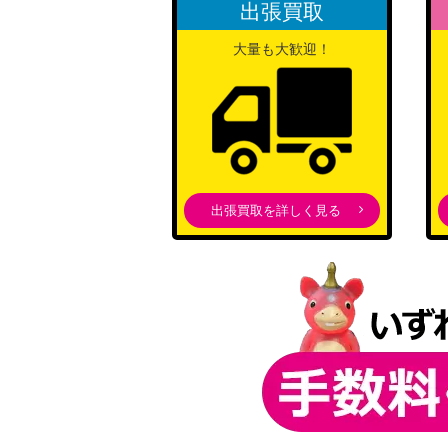
出張買取
石神 千空（SR★★★/パラレル）【UA14BT/
大量も大歓迎！
ルルーシュ・ランペルージ（UR/WINNERver
1-017】
ミリエラ 衛生小隊/美花莉（SR★★★/パラレ
GR-1-025】
出張買取を詳しく見る
月岡 恋鐘（SR★★★/パラレル）【EX03BT/I
メリア/アリア（SR★★/パラレル）【UA33BT
イコラ/753（SR★★/パラレル）【UA33BT/
トリコ（UR/WINNERver.）【UAPR/TRK-1