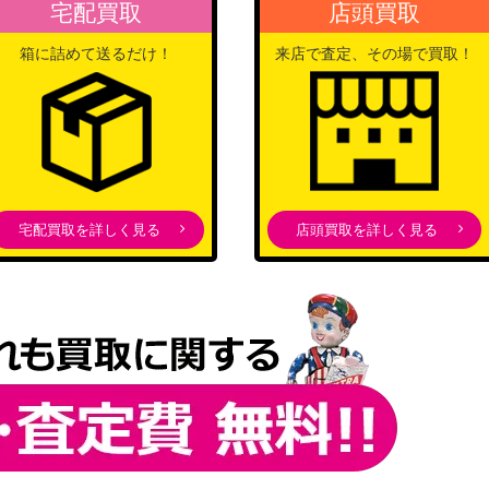
宅配買取
店頭買取
バンダイ
DST-1-078】
15,000
箱に詰めて送るだけ！
来店で査定、その場で買取！
（Dr.STONE）
バンダイ
.）【UAPR/CGH-
（コードギアス 反逆のルル
10,000
ーシュ）
ル）【UA33BT/N
バンダイ
26,000
（2.5次元の誘惑）
宅配買取を詳しく見る
店頭買取を詳しく見る
バンダイ
MS-2-046】
（アイドルマスター シャイ
35,000
ニーカラーズ Vol.2ズ）
バンダイ
/NGR-1-027】
6,000
（2.5次元の誘惑）
バンダイ
NGR-1-072】
7,000
（2.5次元の誘惑）
バンダイ
-054】
（トリコ）