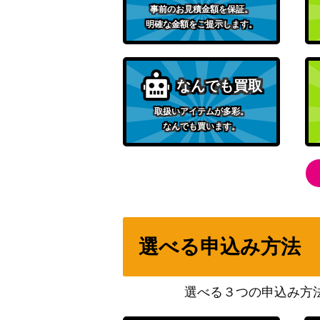
事前のお見積金額を保証。
明確な金額をご提示します。
虎杖 悠仁（SR★★★/パラレル）【UA02BT/J
ノワール（UR）【UAPR/SYN-1-003】
なんでも買取
トリコ（SR★★★/パラレル）【UA17BT/TR
取扱いアイテムが多彩。
なんでも買います。
アルティメットまどか（SR★★★/パラレル）
M-1-002】
ミリエラ 衛生小隊/美花莉（SR★★/パラレル
R-1-025】
選べる申込み方法
大大大大大好きな彼女たち（U★★★/パラレル
LY-1-041】
選べる３つの申込み方
日向 翔陽（UR/WINNERver.）【UAPR/HIQ