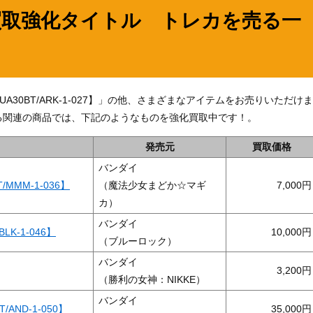
買取強化タイトル トレカを売る一
A30BT/ARK-1-027】」の他、さまざまなアイテムをお売りいただけま
る関連の商品では、下記のようなものを強化買取中です！。
発売元
買取価格
バンダイ
MMM-1-036】
（魔法少女まどか☆マギ
7,000
カ）
バンダイ
K-1-046】
10,000
（ブルーロック）
バンダイ
3,200
（勝利の女神：NIKKE）
バンダイ
AND-1-050】
35,000